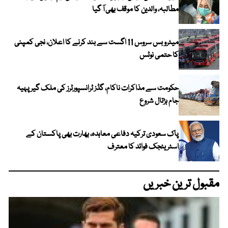
مطالبہ، والدین کا موقف بھی آ گیا
میٹرو بس سروس 11 اگست سے بند کرنے کا اعلان، نجی کمپنی
کا حتمی نوٹس
حکومت سے مذاکرات ناکام، گڈز ٹرانسپورٹرز کی ملک گیر پہیہ
جام ہڑتال شروع
پاک سعودی ترکیہ دفاعی معاہدہ، بھارت بھی پاکستان کے
اسٹریٹجک فوائد کا معترف
مقبول ترین خبریں