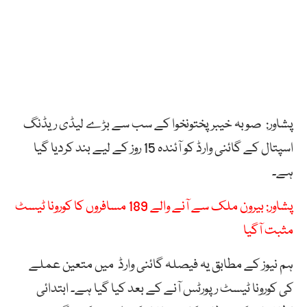
پشاور: صوبہ خیبرپختونخوا کے سب سے بڑے لیڈی ریڈنگ
اسپتال کے گائنی وارڈ کو آئندہ 15 روز کے لیے بند کردیا گیا
ہے۔
پشاور: بیرون ملک سے آنے والے 189 مسافروں کا کورونا ٹیسٹ
مثبت آگیا
ہم نیوز کے مطابق یہ فیصلہ گائنی وارڈ میں متعین عملے
کی کورونا ٹیسٹ رپورٹس آنے کے بعد کیا گیا ہے۔ ابتدائی