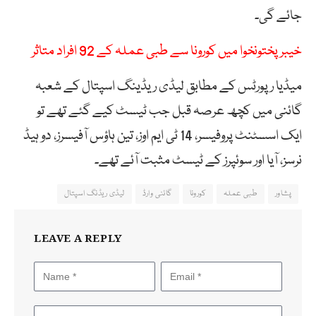
جائے گی۔
خیبر پختونخوا میں کورونا سے طبی عملہ کے 92 افراد متاثر
میڈیا رپورٹس کے مطابق لیڈی ریڈینگ اسپتال کے شعبہ
گائنی میں کچھ عرصہ قبل جب ٹیسٹ کیے گئے تھے تو
ایک اسسٹنٹ پروفیسر، 14 ٹی ایم اوز، تین ہاؤس آفیسرز، دو ہیڈ
نرسز، آیا اور سوئپرز کے ٹیسٹ مثبت آئے تھے۔
پشاور
طبی عملہ
کورونا
گائنی وارڈ
لیڈی ریڈنگ اسپتال
LEAVE A REPLY