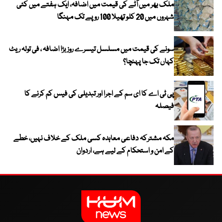
ملک بھر میں آٹے کی قیمت میں اضافہ، ایک ہفتے میں کئی
شہروں میں 20 کلو تھیلا 100 روپے تک مہنگا
سونے کی قیمت میں مسلسل تیسرے روز بڑا اضافہ ، فی تولہ ریٹ
کہاں تک جا پہنچا؟
پی ٹی اے کا ای سم کے اجرا اور تبدیلی کی فیس کم کرنے کا
فیصلہ
مکہ مشترکہ دفاعی معاہدہ کسی ملک کے خلاف نہیں، خطے
کے امن و استحکام کے لیے ہے، اردوان