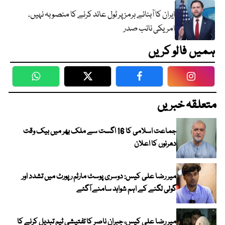
ایران کا آبنائے ہرمز پر ٹول عائد کرنے کا منصوبہ نہیں،
امریکی نائب صدر
ہمیں فالو کریں
WhatsApp
Twitter
Facebook
Faceboo
متعلقہ خبریں
جماعت اسلامی کا 16 اگست سے ملک بھر میں بیک وقت
دھرنوں کا اعلان
میر رضا علی کیس: دوسری پوسٹ مارٹم رپورٹ میں تشدد اور
گولی لگنے کے اہم شواہد سامنے آگئے
میر رضا علی کیس، جبران ناصر کا تفتیشی ٹیم تبدیل کرنے کا