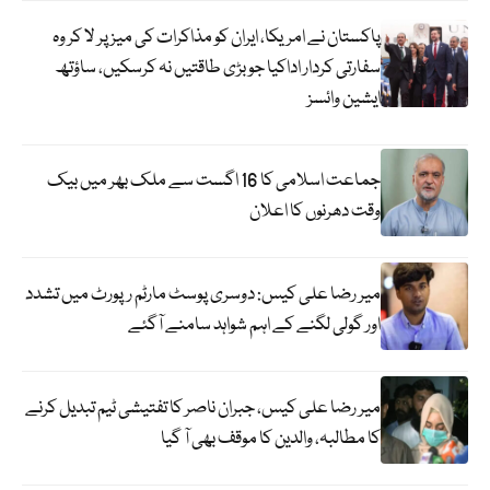
پاکستان نے امریکا، ایران کو مذاکرات کی میز پر لا کر وہ
سفارتی کردار اداکیا جو بڑی طاقتیں نہ کرسکیں، ساؤتھ
ایشین وائسز
جماعت اسلامی کا 16 اگست سے ملک بھر میں بیک
وقت دھرنوں کا اعلان
میر رضا علی کیس: دوسری پوسٹ مارٹم رپورٹ میں تشدد
اور گولی لگنے کے اہم شواہد سامنے آگئے
میر رضا علی کیس، جبران ناصر کا تفتیشی ٹیم تبدیل کرنے
کا مطالبہ، والدین کا موقف بھی آ گیا