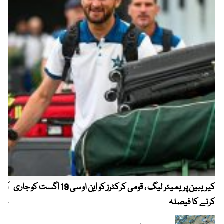
کیریبین پریمیئر لیگ ، قومی کرکٹرز کو این او سی 19 اگست کو جاری
آز
کرنے کا فیصلہ
چھی