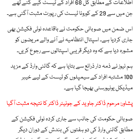
اطلاعات کے مطابق کل 68 افراد کے ٹیسٹ کیے گئے تھے
جن میں سے 29 کے کورونا ٹیسٹ کی رپورٹ مثبت آگئی ہے۔
اس ضمن میں صوبائی حکومت نے باقاعدہ نوٹی فکیشن بھی
جاری کردیا ہے۔ اسپتال انتظامیہ نے آنے والے مریضوں کو
مشورہ دیا ہے کہ وہ دیگر قریبی اسپتالوں سے رجوع کریں۔
ہم نیوز نے ذمہ دار ذرائع سے بتایا ہے کہ گائنی وارڈ کے مزید
100 مشتبہ افراد کے سیمپلوں کو ٹیسٹ کے لیے خیبر
میڈیکل یونیورسٹی بھیجا گیا ہے۔
پشاور: مرحوم ڈاکٹر جاوید کے جونیئر ڈاکٹر کا نتیجہ مثبت آگیا
صوبائی حکومت کی جانب سے جاری کردہ نوٹی فکیشن کے
مطابق گائنی وارڈ کی دو ہفتوں کی بندش کے دوران دیگر