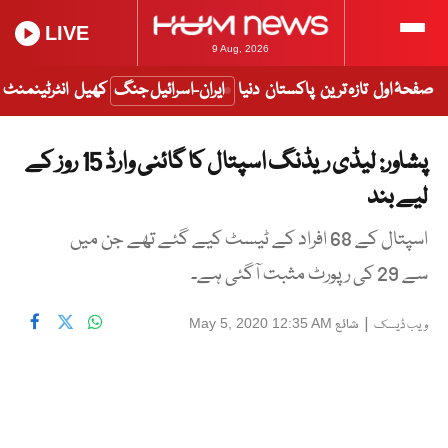
LIVE
9 Aug, 2026
صفحۂ اول
تازہ ترین
پاکستان
دنیا
ایران-اسرائیل جنگ
کھیل
انٹرٹینمنٹ
پشاور: لیڈی ریڈنگ اسپتال کا گائنی وارڈ 15 روز کے
لیے بند
اسپتال کے 68 افراد کے ٹیسٹ کیے گئے تھے جن میں
سے 29 کی رپورٹ مثبت آگئی ہے۔
|
شائع
May 5, 2020 12:35 AM
ویب ڈیسک