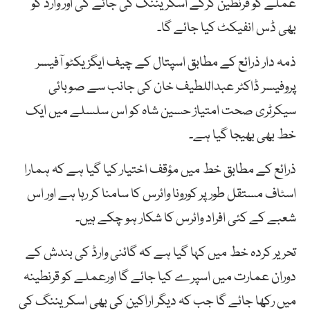
عملے کو قرنطین کرکے اسکریننگ کی جائے گی اور وارڈ کو
بھی ڈس انفیکٹ کیا جائے گا۔
ذمہ دار ذرائع کے مطابق اسپتال کے چیف ایگزیکٹو آفیسر
پروفیسر ڈاکٹر عبداللطیف خان کی جانب سے صوبائی
سیکرٹری صحت امتیاز حسین شاہ کو اس سلسلے میں ایک
خط بھی بھیجا گیا ہے۔
ذرائع کے مطابق خط میں مؤقف اختیار کیا گیا ہے کہ ہمارا
اسٹاف مستقل طور پر کورونا وائرس کا سامنا کر رہا ہے اور اس
شعبے کے کئی افراد وائرس کا شکار ہو چکے ہیں۔
تحریر کردہ خط میں کہا گیا ہے کہ گائنی وارڈ کی بندش کے
دوران عمارت میں اسپرے کیا جائے گا اورعملے کو قرنطینہ
میں رکھا جائے گا جب کہ دیگر اراکین کی بھی اسکریننگ کی