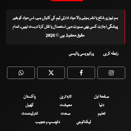
ہم نیوز پر شائع یا نشر ہونے والا مواد ادارتی ٹیم کی کاوش ہے۔ اس مواد کو بغیر
پیشگی اجازت کسی بھی صورت میں استعمال یا نقل کرنا درست نہیں۔ تمام
حقوق محفوظ ہیں © 2026
رابطہ کریں
پرائیویسی پالیسی
WhatsApp
Twitter
Facebook
Faceboo
صفحۂ اول
تازہ ترین
پاکستان
دنیا
معیشت
کھیل
تعلیم
صحت
انٹرٹینمنٹ
ٹیکنالوجی
دلچسپ و عجیب