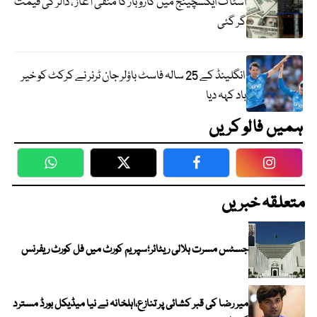
اسٹاک ایکسچینج میں کاروبار کا منفی آغاز ، ڈالر کی قیمت
گر گئی
انگلینڈ کے 25 سالہ فاسٹ باؤلر جان ٹرنر نے کرکٹ کو خیر
باد کہہ دیا
ہمیں فالو کریں
WhatsApp
Twitter
Facebook
Faceboo
متعلقہ خبریں
جسٹس مسرت ہلالی ریٹائر؛سپریم کورٹ میں فل کورٹ ریفرنس
میر رضا کی قبر کشائی پر تنازع،اہلخانہ نے نیا میڈیکل بورڈ مسترد