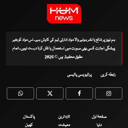
ہم نیوز پر شائع یا نشر ہونے والا مواد ادارتی ٹیم کی کاوش ہے۔ اس مواد کو بغیر
پیشگی اجازت کسی بھی صورت میں استعمال یا نقل کرنا درست نہیں۔ تمام
حقوق محفوظ ہیں © 2026
رابطہ کریں
پرائیویسی پالیسی
WhatsApp
Twitter
Facebook
Faceboo
صفحۂ اول
تازہ ترین
پاکستان
دنیا
معیشت
کھیل