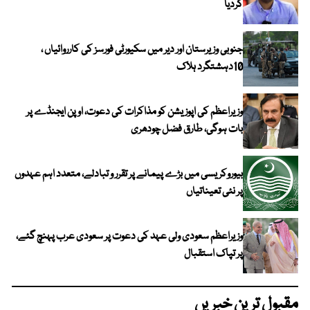
کردیا
جنوبی وزیرستان اور دیر میں سکیورٹی فورسز کی کارروائیاں ،
10دہشتگرد ہلاک
وزیراعظم کی اپوزیشن کو مذاکرات کی دعوت، اوپن ایجنڈے پر
بات ہوگی، طارق فضل چودھری
بیوروکریسی میں بڑے پیمانے پر تقرر و تبادلے، متعدد اہم عہدوں
پر نئی تعیناتیاں
وزیراعظم سعودی ولی عہد کی دعوت پر سعودی عرب پہنچ گئے،
پر تپاک استقبال
مقبول ترین خبریں