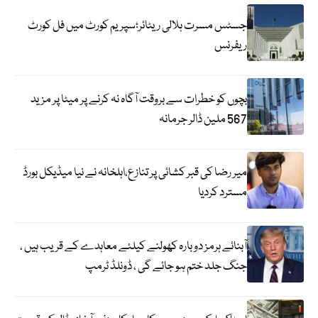
جسٹس مسرت ہلالی ریٹائر؛سپریم کورٹ میں فل کورٹ
ریفرنس
بچوں کو خطرات سے بروقت آگاہ نہ کرنے پر میٹا پر مزید
567 ملین ڈالر جرمانہ
میر رضا کی قبر کشائی پر تنازع،اہلخانہ نے نیا میڈیکل بورڈ
مسترد کردیا
آبنائے ہرمز دوبارہ کھولنے کیلئے معاہدے کے قریب ہیں ،
جنگ جلد ختم ہو جائے گی ، ڈونلڈ ٹرمپ