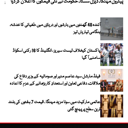
پیٹرول مہنگا، ڈیزل سستا، حکومت نے نئی قیمتوں کا اعلان کر دیا
پنج
آئندہ 48 گھنٹوں میں بارشوں اور دریاؤں میں طغیانی کا خدشہ،
ہنگامی تیاریاں تیز
پاکستان کیخلاف ٹیسٹ سیریز ، انگلینڈ کا 16 رکنی اسکواڈ
سامنے آ گیا
فیلڈ مارشل سید عاصم منیر اور صومالیہ کے وزیر دفاع کی
ملاقات، دفاعی تعاون اور استعدادِ کار بڑھانے کے عزم کا اعادہ
عالمی مارکیٹ میں سونا مزید مہنگا ، قیمت 7 ہفتوں کی بلند
ترین سطح پر پہنچ گئی