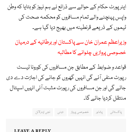
ایئرپورٹ حکام کے حوالے سے ذرائع نے ہم نیوز کو بتایا کہ وطن
واپس پہنچنے والے تمام مسافروں کو محکمہ صحت کی
ٹیموں کے ذریعے قرنطینہ میں بھیج دیا گیا ہے۔
وزیراعظم عمران خان سے پاکستان اور برطانیہ کے درمیان
خصوصی پروازیں چلوانے کا مطالبہ
قواعد و ضوابط کے مطابق جن مسافروں کی کورونا ٹیسٹ
رپورٹ منفی آئے گی انہیں گھروں کو جانے کی اجازت دے دی
جائے گی اور جن مسافروں کی رپورٹ مثبت آئی انہیں اسپتال
منتقل کردیا جائے گا۔
پاکستانی
پشاور
خصوصی پرواز
دبئی
نجی ایئرلائن
LEAVE A REPLY