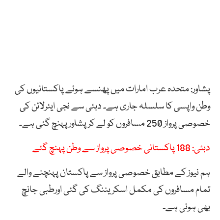
پشاور: متحدہ عرب امارات میں پھنسے ہوئے پاکستانیوں کی
وطن واپسی کا سلسلہ جاری ہے۔ دبئی سے نجی ایئرلائن کی
خصوصی پرواز 250 مسافروں کو لے کر پشاور پہنچ گئی ہے۔
دبئی: 188 پاکستانی خصوصی پرواز سے وطن پہنچ گئے
ہم نیوز کے مطابق خصوصی پرواز سے پاکستان پہنچنے والے
تمام مسافروں کی مکمل اسکریننگ کی گئی اورطبی جانچ
بھی ہوئی ہے۔