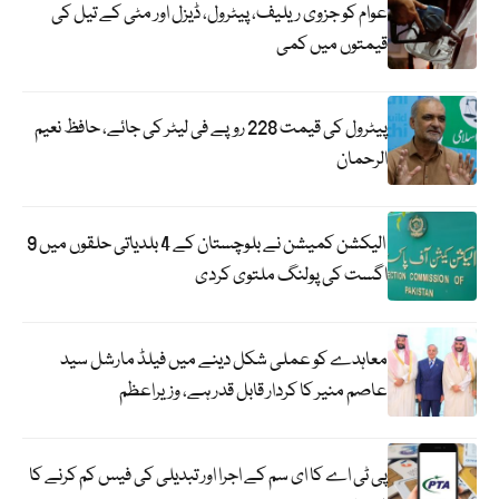
عوام کو جزوی ریلیف، پیٹرول، ڈیزل اور مٹی کے تیل کی
قیمتوں میں کمی
پیٹرول کی قیمت 228 روپے فی لیٹر کی جائے، حافظ نعیم
الرحمان
الیکشن کمیشن نے بلوچستان کے 4 بلدیاتی حلقوں میں 9
اگست کی پولنگ ملتوی کردی
معاہدے کو عملی شکل دینے میں فیلڈ مارشل سید
عاصم منیر کا کردار قابل قدر ہے، وزیراعظم
پی ٹی اے کا ای سم کے اجرا اور تبدیلی کی فیس کم کرنے کا