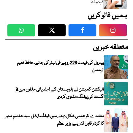
فیصلہ
ہمیں فالو کریں
WhatsApp
Twitter
Facebook
Faceboo
متعلقہ خبریں
پیٹرول کی قیمت 228 روپے فی لیٹر کی جائے، حافظ نعیم
الرحمان
الیکشن کمیشن نے بلوچستان کے 4 بلدیاتی حلقوں میں 9
اگست کی پولنگ ملتوی کردی
معاہدے کو عملی شکل دینے میں فیلڈ مارشل سید عاصم منیر
کا کردار قابل قدر ہے، وزیراعظم