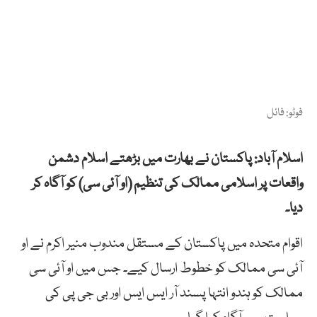
فوٹو: فائل
اسلام آباد: پاکستان نے بھارت میں بڑھتے اسلام دشمن
واقعات پر اسلامی ممالک کی تنظیم (او آئی سی) کو آگاہ کر
دیا۔
اقوام متحدہ میں پاکستان کے مستقل مندوب منیر اکرم نے او
آئی سی ممالک کو خطوط ارسال کیے۔ جس میں او آئی سی
ممالک کو ہندو انتہا پسند آر ایس ایس اور بی جی پی کی