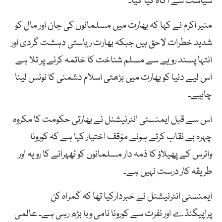
سیاست سے آگاہ کیا گیا۔
منیر اکرم نے کہا کہ بھارت میں مسلمانوں کی جان اور مال کو
شدید خطرات لاحق ہیں جبکہ بھارت ریاستی دہشت گردی اور
انتہا پسند رویے سے مسلم شناخت کا خاتمہ کرنے پر تلا ہے
اس لیے دنیا کو بھارت میں بڑھتی اسلام دشمنی کا نوٹس لینا
چاہیے۔
اس سے قبل ایمنسٹی انٹرنیشنل نے بھارتی حکومت کا مکروہ
چہرہ بے نقاب کرتے ہوئے مؤقف اختیار کیا ہے کہ کورونا
وائرس کے پھیلاؤ کا ذمہ دار مسلمانوں کو ٹھہرانے کا رویہ اور
طریقہ کار درست نہیں ہے۔
ایمنسٹی انٹرنیشنل نے خبردارکیا تھا کہ گمراہ کن
پراپیگنڈے اور نفرت سے کورونا نامی وبا بڑھ رہی ہے۔ عالمی