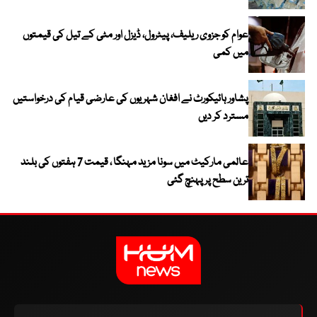
عوام کو جزوی ریلیف، پیٹرول، ڈیزل اور مٹی کے تیل کی قیمتوں
میں کمی
پشاور ہائیکورٹ نے افغان شہریوں کی عارضی قیام کی درخواستیں
مسترد کر دیں
عالمی مارکیٹ میں سونا مزید مہنگا ، قیمت 7 ہفتوں کی بلند
ترین سطح پر پہنچ گئی