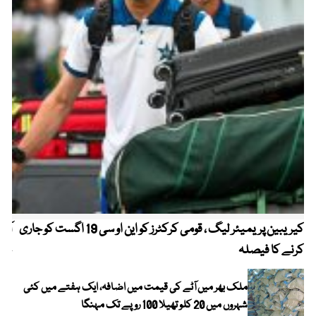
کیریبین پریمیئر لیگ ، قومی کرکٹرز کو این او سی 19 اگست کو جاری
آز
کرنے کا فیصلہ
چھی
ملک بھر میں آٹے کی قیمت میں اضافہ، ایک ہفتے میں کئی
شہروں میں 20 کلو تھیلا 100 روپے تک مہنگا