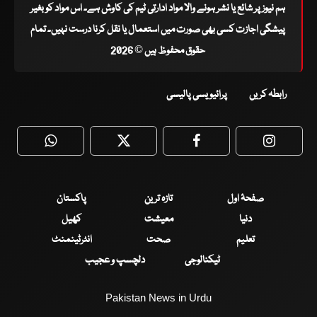
ہم نیوز پر شائع یا نشر ہونے والا مواد ادارتی ٹیم کی کاوش ہے۔ اس مواد کو بغیر
پیشگی اجازت کسی بھی صورت میں استعمال یا نقل کرنا درست نہیں۔ تمام
حقوق محفوظ ہیں © 2026
رابطہ کریں
پرائیویسی پالیسی
WhatsApp
Twitter
Facebook
Faceboo
صفحۂ اول
تازہ ترین
پاکستان
دنیا
معیشت
کھیل
تعلیم
صحت
انٹرٹینمنٹ
ٹیکنالوجی
دلچسپ و عجیب
Pakistan News in Urdu