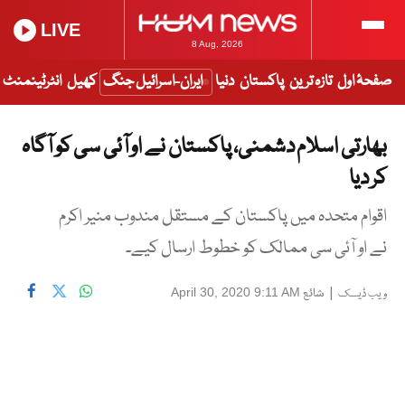
LIVE
8 Aug, 2026
صفحۂ اول
تازہ ترین
پاکستان
دنیا
ایران-اسرائیل جنگ
کھیل
انٹرٹینمنٹ
بھارتی اسلام دشمنی، پاکستان نے او آئی سی کو آگاہ
کر دیا
اقوام متحدہ میں پاکستان کے مستقل مندوب منیر اکرم
نے او آئی سی ممالک کو خطوط ارسال کیے۔
|
شائع
April 30, 2020 9:11 AM
ویب ڈیسک