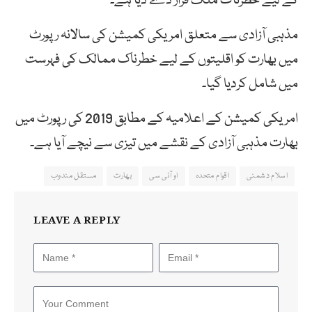
کے لیے خطرناک ملک قرار دے دیا ہے۔
مذہبی آزادی سے متعلق امریکی کمیشن کی سالانہ رپورٹ
میں بھارت کو اقلیتوں کے لیے خطرناک ممالک کی فہرست
میں شامل کردیا گیا۔
امریکی کمیشن کے اعلامیہ کے مطابق 2019 کی رپورٹ میں
بھارت مذہبی آزادی کے نقشے میں تیزی سے نیچے آیا ہے۔
اسلام دشمنی
اقوام متحدہ
او آئی سی
بھارت
مستقل مندوب
LEAVE A REPLY