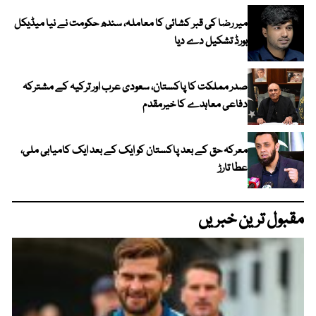
میر رضا کی قبر کشائی کا معاملہ، سندھ حکومت نے نیا میڈیکل
بورڈ تشکیل دے دیا
صدر مملکت کا پاکستان، سعودی عرب اور ترکیہ کے مشترکہ
دفاعی معاہدے کا خیرمقدم
معرکہ حق کے بعد پاکستان کو ایک کے بعد ایک کامیابی ملی،
عطا تارڑ
مقبول ترین خبریں