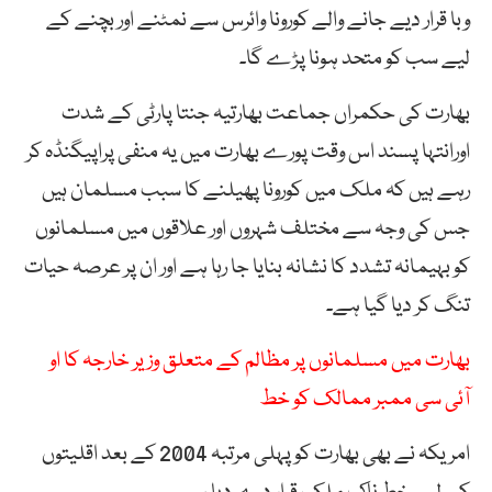
وبا قرار دیے جانے والے کورونا وائرس سے نمٹنے اور بچنے کے
لیے سب کو متحد ہونا پڑے گا۔
بھارت کی حکمراں جماعت بھارتیہ جنتا پارٹی کے شدت
اورانتہا پسند اس وقت پورے بھارت میں یہ منفی پراپیگنڈہ کر
رہے ہیں کہ ملک میں کورونا پھیلنے کا سبب مسلمان ہیں
جس کی وجہ سے مختلف شہروں اور علاقوں میں مسلمانوں
کو بہیمانہ تشدد کا نشانہ بنایا جا رہا ہے اور ان پر عرصہ حیات
تنگ کر دیا گیا ہے۔
بھارت میں مسلمانوں پر مظالم کے متعلق وزیر خارجہ کا او
آئی سی ممبر ممالک کو خط
امریکہ نے بھی بھارت کو پہلی مرتبہ 2004 کے بعد اقلیتوں