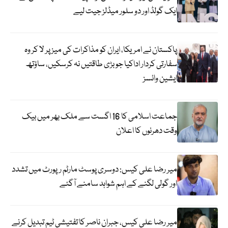
ایک گولڈ اور دو سلور میڈلز جیت لیے
پاکستان نے امریکا، ایران کو مذاکرات کی میز پر لا کر وہ
سفارتی کردار اداکیا جو بڑی طاقتیں نہ کرسکیں، ساؤتھ
ایشین وائسز
جماعت اسلامی کا 16 اگست سے ملک بھر میں بیک
وقت دھرنوں کا اعلان
میر رضا علی کیس: دوسری پوسٹ مارٹم رپورٹ میں تشدد
اور گولی لگنے کے اہم شواہد سامنے آگئے
میر رضا علی کیس، جبران ناصر کا تفتیشی ٹیم تبدیل کرنے