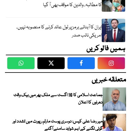
کا مطالبہ، والدین کا موقف بھی آ گیا
ایران کا آبنائے ہرمز پر ٹول عائد کرنے کا منصوبہ نہیں،
امریکی نائب صدر
ہمیں فالو کریں
WhatsApp
Twitter
Facebook
Faceboo
متعلقہ خبریں
جماعت اسلامی کا 16 اگست سے ملک بھر میں بیک وقت
دھرنوں کا اعلان
میر رضا علی کیس: دوسری پوسٹ مارٹم رپورٹ میں تشدد اور
گولی لگنے کے اہم شواہد سامنے آگئے