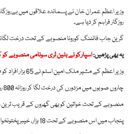
وزیر اعظم عمران خان نے پسماندہ علاقوں میں بےروزگار مز
روزگار فراہم کر دیا ہے۔
گرین جاب فائٹنگ کورونا منصوبے کے تحت درخت لگانے 
یہ بھی پڑھیں:
اسپارکو نے بلین ٹری سونامی منصوبے کو ک
وزیر اعظم کے مشیر ملک امین اسلم نے 65 ہزار افراد کو فوری روزگار فراہم کر دیا ہے۔
چاروں صوبوں میں مزدورں کی درخت لگا کر روزانہ 800 روپے تک آمدن شروع ہوگئی ہے۔
منصوبے کے تحت خواتین کو بھی گھروں کے قریب ترین روزگ
پنجاب میں اس منصوبے کے تحت 18 ہزار، خیبر پختونخوا میں 20 ہزار افراد کو روزگار فراہم کیا گیا۔