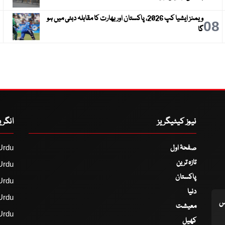
ویمنز ایشیا کپ 2026، پاکستان اور بھارت کا مقابلہ دبئی میں ہو
9
08
گا
نیوز کیٹیگریز
انگر
صفحۂ اول
Urdu
تازہ ترین
Urdu
پاکستان
Urdu
دنیا
Urdu
اس
معیشت
Urdu
کھیل