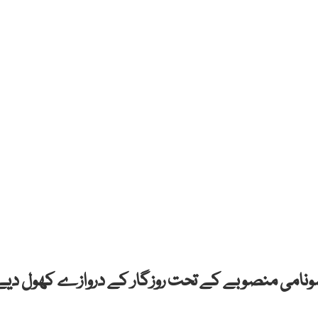
راعظم عمران خان نے 10 بلین ٹری سونامی منصوبے کے تحت روزگار کے دروازے کھول دی