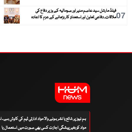
فیلڈ مارشل سید عاصم منیر اور صومالیہ کے وزیر دفاع کی
07
ملاقات، دفاعی تعاون اور استعدادِ کار بڑھانے کے عزم کا اعادہ
ہم نیوز پر شائع یا نشر ہونے والا مواد ادارتی ٹیم کی کاوش ہے۔ 
مواد کو بغیر پیشگی اجازت کسی بھی صورت میں استعمال یا