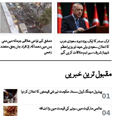
دمشق کے نواحی علاقے جرمانہ میں منی
ترک صدر کا ایک روزہ دورہ سعودی عرب
بس میں دھماکہ، 2 افراد جاں بحق، متعدد
کا اعلان، سعودی ولی عہد اور وزیراعظم
زخمی
شہباز شریف سے اہم ملاقات کریں گے
مقبول ترین خبریں
پیٹرول مہنگا، ڈیزل سستا، حکومت نے نئی قیمتوں کا اعلان کر دیا
01
عالمی مارکیٹ میں سونے کی قیمت میں بڑا اضافہ
04