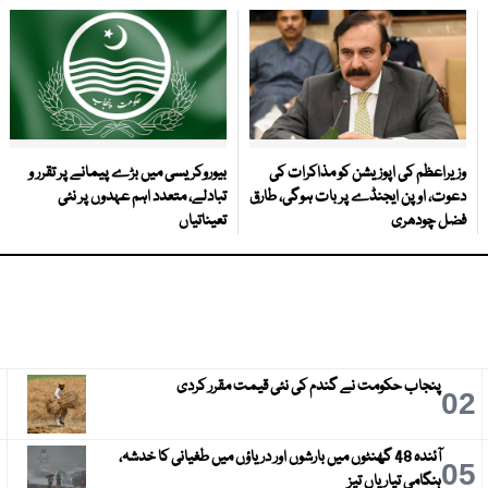
وزیراعظم کی اپوزیشن کو مذاکرات کی
بیوروکریسی میں بڑے پیمانے پر تقرر و
دعوت، اوپن ایجنڈے پر بات ہوگی، طارق
تبادلے، متعدد اہم عہدوں پر نئی
فضل چودھری
تعیناتیاں
پنجاب حکومت نے گندم کی نئی قیمت مقرر کردی
3
02
آئندہ 48 گھنٹوں میں بارشوں اور دریاؤں میں طغیانی کا خدشہ،
6
05
ہنگامی تیاریاں تیز