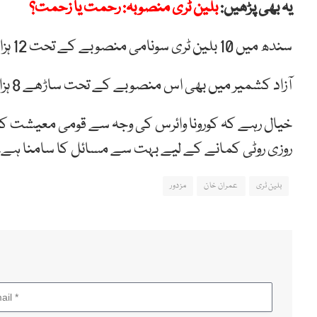
یہ بھی پڑھیں:
بلین ٹری منصوبہ: رحمت یا زحمت؟
سندھ میں 10 بلین ٹری سونامی منصوبے کے تحت 12 ہزار اور بلوچستان میں 4 ہزار افراد کو ڈیلی ویجز نوکریاں مل گئیں۔
آزاد کشمیر میں بھی اس منصوبے کے تحت ساڑھے 8 ہزار اور گلگت بلتستان میں 3 ہزار افراد کو روزگار دے دیا گیا ہے۔
خیال رہے کہ کورونا وائرس کی وجہ سے قومی معیشت کا پ
روزی روٹی کمانے کے لیے بہت سے مسائل کا سامنا ہے۔
بلین ٹری
عمران خان
مزدور