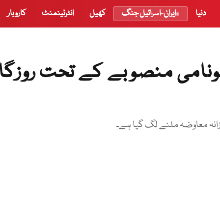
دنیا
ایران-اسرائیل جنگ
کھیل
انٹرٹینمنٹ
کاروبار
 بلین ٹری سونامی منصوبے کے تحت روزگا
زانہ معاوضہ ملنے لگ گیا ہے۔