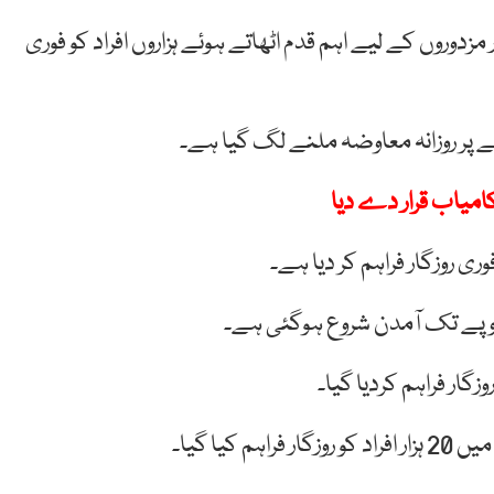
دوروں کے لیے اہم قدم اٹھاتے ہوئے ہزاروں افراد کو فوری
پر روزانہ معاوضہ ملنے لگ گیا ہے۔
امیاب قرار دے دیا
ار فراہم کردیا گیا۔