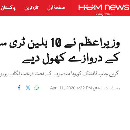
صفحۂ اول
تازہ ترین
پاکستان
7 Aug, 2026
وزیراعظم نے 10
کے دروازے کھول دیے
گرین جاب فائٹنگ کورونا منصوبے کے تحت درخت لگانے پر رو
|
شائع
April 11, 2020 4:32 PM
ویب ڈیسک