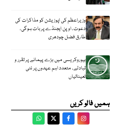
وزیراعظم کی اپوزیشن کو مذاکرات کی
دعوت، اوپن ایجنڈے پر بات ہوگی،
طارق فضل چودھری
بیوروکریسی میں بڑے پیمانے پر تقرر و
تبادلے، متعدد اہم عہدوں پر نئی
تعیناتیاں
ہمیں فالو کریں
WhatsApp
Twitter
Facebook
Facebook