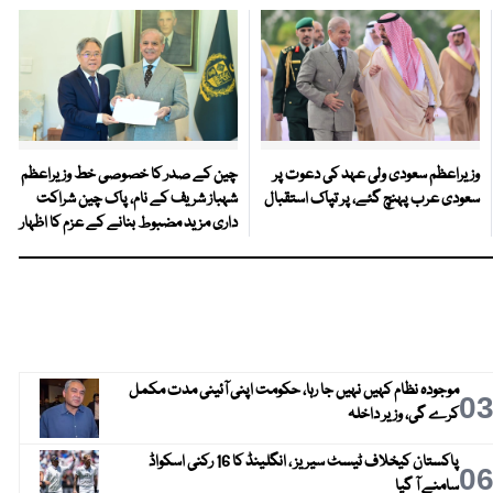
وزیراعظم سعودی ولی عہد کی دعوت پر
چین کے صدر کا خصوصی خط وزیراعظم
سعودی عرب پہنچ گئے، پر تپاک استقبال
شہباز شریف کے نام، پاک چین شراکت
داری مزید مضبوط بنانے کے عزم کا اظہار
موجودہ نظام کہیں نہیں جا رہا، حکومت اپنی آئینی مدت مکمل
0
کرے گی، وزیر داخلہ
پاکستان کیخلاف ٹیسٹ سیریز ، انگلینڈ کا 16 رکنی اسکواڈ
0
سامنے آ گیا