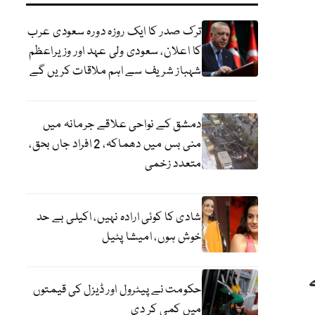
ترک صدر کا ایک روزہ دورہ سعودی عرب
کا اعلان، سعودی ولی عہد اور وزیراعظم
شہباز شریف سے اہم ملاقات کریں گے
دمشق کے نواحی علاقے جرمانہ میں
منی بس میں دھماکہ، 2 افراد جاں بحق،
متعدد زخمی
شادی کا کوئی ارادہ نہیں، اکیلی بے حد
خوش ہوں، امیشا پٹیل
ے
حکومت نے پیٹرول اور ڈیزل کی قیمتوں
میں کمی کر دی