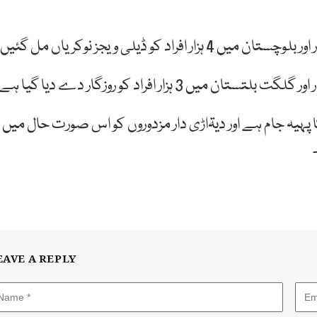
ہیہ جام ہے اور دیۃاڑی دار مزدوروں کو اس صورت حال میں
EAVE A REPLY