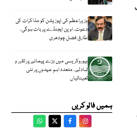
وزیراعظم کی اپوزیشن کو مذاکرات کی
دعوت، اوپن ایجنڈے پر بات ہوگی،
طارق فضل چودھری
بیوروکریسی میں بڑے پیمانے پر تقرر و
تبادلے، متعدد اہم عہدوں پر نئی
تعیناتیاں
ہمیں فالو کریں
WhatsApp
Twitter
Facebook
Facebook