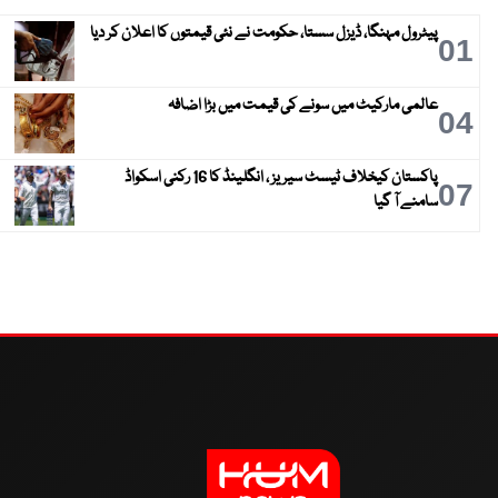
پیٹرول مہنگا، ڈیزل سستا، حکومت نے نئی قیمتوں کا اعلان کر دیا
01
عالمی مارکیٹ میں سونے کی قیمت میں بڑا اضافہ
04
پاکستان کیخلاف ٹیسٹ سیریز ، انگلینڈ کا 16 رکنی اسکواڈ
07
سامنے آ گیا