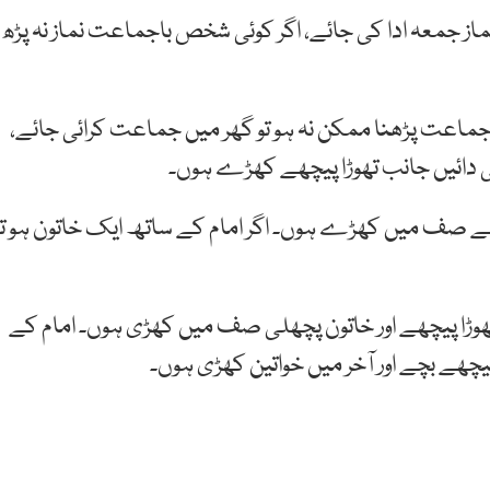
ماز جمعہ ادا کی جائے، اگر کوئی شخص باجماعت نماز نہ پڑھ
باجماعت پڑھنا ممکن نہ ہو تو گھر میں جماعت کرائی جائے،
م کی دائیں جانب تھوڑا پیچھے کھڑے ہوں۔
پیچھے صف میں کھڑے ہوں۔ اگر امام کے ساتھ ایک خاتون ہو تو
 تھوڑا پیچھے اور خاتون پچھلی صف میں کھڑی ہوں۔ امام کے
یچھے بچے اور آخر میں خواتین کھڑی ہوں۔