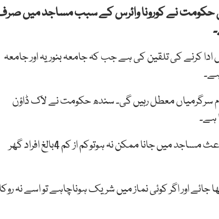
 کی حکومت نے کورونا وائرس کے سبب مساجد میں صرف
۔
ادا
کرنے
کی
تلقین کی ہے جب کہ
جامعہ
بنوریہ
اور
جامعہ
ہے۔
م
سرگرمیاں
معطل
رہیں
گی۔
سندھ
حکومت
نے
لاک
ڈاؤن
 ہے۔
جامعہ بنوری ٹاؤن نے فتویٰ دیا ہے کہ کورونا وائرس کے باعث مساجد میں جانا ممکن نہ ہوتوکم از کم 4بالغ افراد گھر
ا جائے اور اگر کوئی نماز میں شریک ہوناچاہے تو اسے نہ روکا