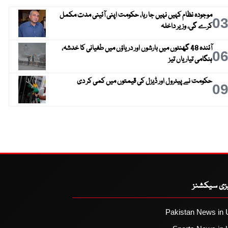
موجودہ نظام کہیں نہیں جا رہا، حکومت اپنی آئینی مدت مکمل
0
کرے گی، وزیر داخلہ
آئندہ 48 گھنٹوں میں بارشوں اور دریاؤں میں طغیانی کا خدشہ،
0
ہنگامی تیاریاں تیز
حکومت نے پیٹرول اور ڈیزل کی قیمتوں میں کمی کر دی
0
یزی سیکشنز
Pakistan News in 