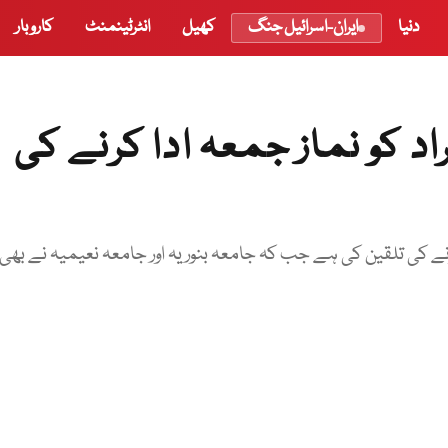
دنیا
ایران-اسرائیل جنگ
کھیل
انٹرٹینمنٹ
کاروبار
د کو نماز جمعہ ادا کرنے کی
نے کی تلقین کی ہے جب کہ جامعہ بنوریہ اور جامعہ نعیمیہ نے بھی