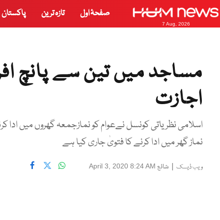
صفحۂ اول
تازہ ترین
پاکستان
7 Aug, 2026
مساجد میں تین سے پانچ افرا
اجازت
اسلامی نظریاتی کونسل نےعوام کو نمازجمعہ گھروں میں ادا کر
نماز گھر میں ادا کرنے کا فتویٰ جاری کیا ہے
|
شائع
April 3, 2020 8:24 AM
ویب ڈیسک