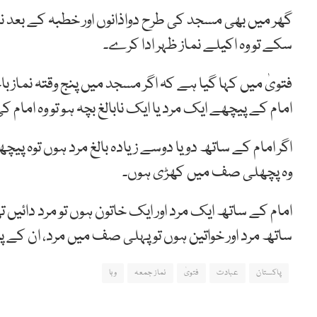
گھر میں بھی مسجد کی طرح دواذانوں اور خطبہ کے بعد ن
سکے تو وہ اکیلے نماز ظہر ادا کرے۔
فتویٰ میں کہا گیا ہے کہ اگر مسجد میں پنج وقتہ نماز 
امام کے پیچھے ایک مرد یا ایک نابالغ بچہ ہو تو وہ اما
اگر امام کے ساتھ دو یا دوسے زیادہ بالغ مرد ہوں توہ 
وہ پچھلی صف میں کھڑی ہوں۔
امام کے ساتھ ایک مرد اور ایک خاتون ہوں تو مرد دائیں
ساتھ مرد اور خواتین ہوں تو پہلی صف میں مرد، ان کے پ
پاکستان
عبادت
فتویٰ
نماز جمعہ
وبا