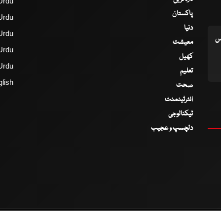
Urdu
پاکستان
Urdu
دنیا
Urdu
اس
معیشت
Urdu
کھیل
Urdu
تعلیم
lish
صحت
انٹرٹینمنٹ
ٹیکنالوجی
دلچسپ و عجیب
2017 - 2026 © All Copyrights Reserved