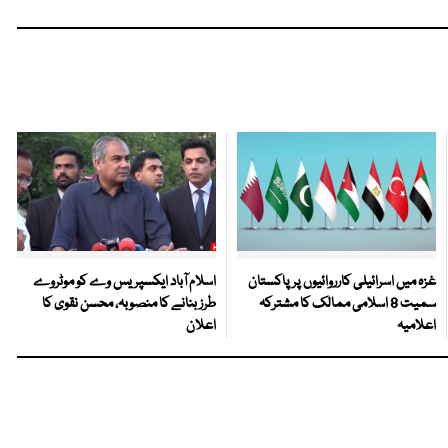
غزہ میں اسرائیلی کارروائیوں پر پاکستان
اسلام آباد ایکسپریس وے کو موٹروے
سمیت 8 اسلامی ممالک کا مشترکہ
طرز بنانے کا منصوبہ، محسن نقوی کا
اعلامیہ
اعلان