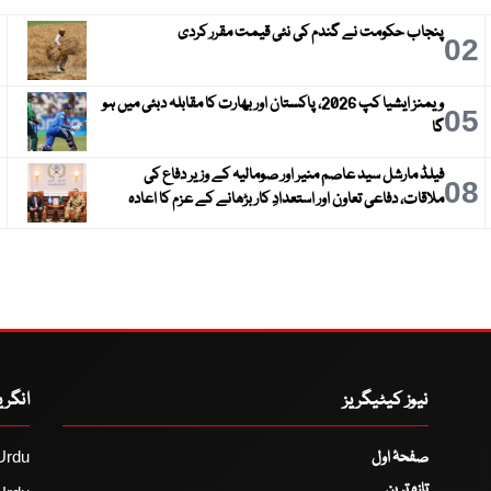
پنجاب حکومت نے گندم کی نئی قیمت مقرر کردی
3
02
ویمنز ایشیا کپ 2026، پاکستان اور بھارت کا مقابلہ دبئی میں ہو
6
05
گا
فیلڈ مارشل سید عاصم منیر اور صومالیہ کے وزیر دفاع کی
9
08
ملاقات، دفاعی تعاون اور استعدادِ کار بڑھانے کے عزم کا اعادہ
نیوز کیٹیگریز
انگر
صفحۂ اول
Urdu
تازہ ترین