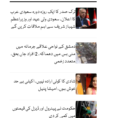
ترک صدر کا ایک روزہ دورہ سعودی عرب
کا اعلان، سعودی ولی عہد اور وزیراعظم
شہباز شریف سے اہم ملاقات کریں گے
دمشق کے نواحی علاقے جرمانہ میں
منی بس میں دھماکہ، 2 افراد جاں بحق،
متعدد زخمی
شادی کا کوئی ارادہ نہیں، اکیلی بے حد
خوش ہوں، امیشا پٹیل
حکومت نے پیٹرول اور ڈیزل کی قیمتوں
میں کمی کر دی