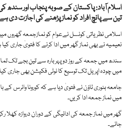
اسلام آباد: پاکستان کے صوبہ پنجاب اور سندھ
تین سے پانچ افراد کو نماز پڑھنے کی اجازت دی ہے
اسلامی
نظریاتی
کونسل
نے
عوام
کو
نمازجمعہ
گھروں
میں
نعیمیہ نے
بھی
نماز
گھر
میں
ادا
کرنے
کا
فتویٰ جاری کیا 
سندھ
میں
جمعہ
کے
روز
دوپہر
بارہ
سے تین
بجے تک
تما
میں
چودہ
اپریل
تک
توسیع
کا
نوٹی
فکیشن بھی
جاری کیا
میں نماز جمعہ ادا کریں۔
گھر میں نماز جمعہ کی ادائیگی کے دوران دروازہ کھلا رکھ
جائے۔