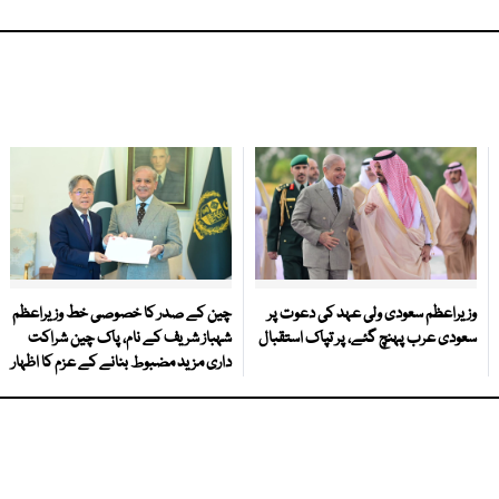
وزیراعظم سعودی ولی عہد کی دعوت پر
چین کے صدر کا خصوصی خط وزیراعظم
سعودی عرب پہنچ گئے، پر تپاک استقبال
شہباز شریف کے نام، پاک چین شراکت
داری مزید مضبوط بنانے کے عزم کا اظہار