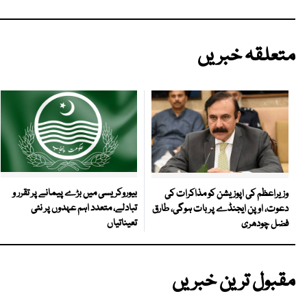
متعلقہ خبریں
بیوروکریسی میں بڑے پیمانے پر تقرر و
وزیراعظم کی اپوزیشن کو مذاکرات کی
تبادلے، متعدد اہم عہدوں پر نئی
دعوت، اوپن ایجنڈے پر بات ہوگی، طارق
تعیناتیاں
فضل چودھری
مقبول ترین خبریں