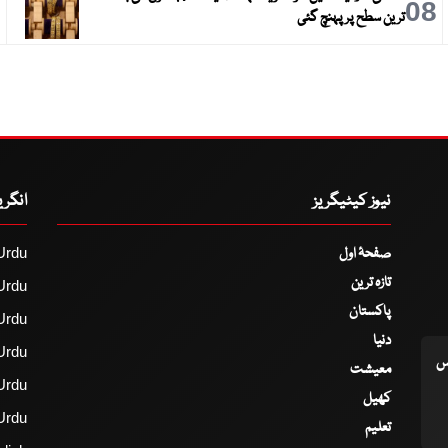
9
08
ترین سطح پر پہنچ گئی
نیوز کیٹیگریز
انگر
صفحۂ اول
Urdu
تازہ ترین
Urdu
پاکستان
Urdu
دنیا
Urdu
اس
معیشت
Urdu
کھیل
Urdu
تعلیم