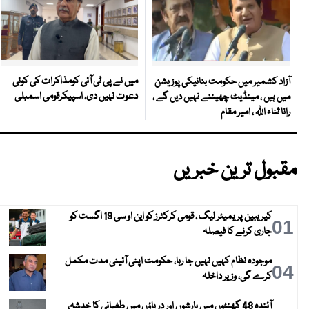
میں نے پی ٹی آئی کومذاکرات کی کوئی
آزاد کشمیر میں حکومت بنانیکی پوزیشن
دعوت نہیں دی، اسپیکرقومی اسمبلی
میں ہیں ، مینڈیٹ چھیننے نہیں دیں گے ،
رانا ثناء اللہ ، امیر مقام
مقبول ترین خبریں
کیریبین پریمیئر لیگ ، قومی کرکٹرز کو این او سی 19 اگست کو
01
جاری کرنے کا فیصلہ
موجودہ نظام کہیں نہیں جا رہا، حکومت اپنی آئینی مدت مکمل
04
کرے گی، وزیر داخلہ
آئندہ 48 گھنٹوں میں بارشوں اور دریاؤں میں طغیانی کا خدشہ،