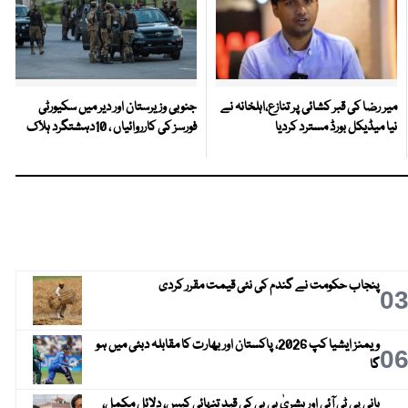
میر رضا کی قبر کشائی پر تنازع،اہلخانہ نے
جنوبی وزیرستان اور دیر میں سکیورٹی
نیا میڈیکل بورڈ مسترد کردیا
فورسز کی کارروائیاں ، 10دہشتگرد ہلاک
پنجاب حکومت نے گندم کی نئی قیمت مقرر کردی
0
ویمنز ایشیا کپ 2026، پاکستان اور بھارت کا مقابلہ دبئی میں ہو
0
گا
بانی پی ٹی آئی اور بشریٰ بی بی کی قیدِ تنہائی کیس، دلائل مکمل،