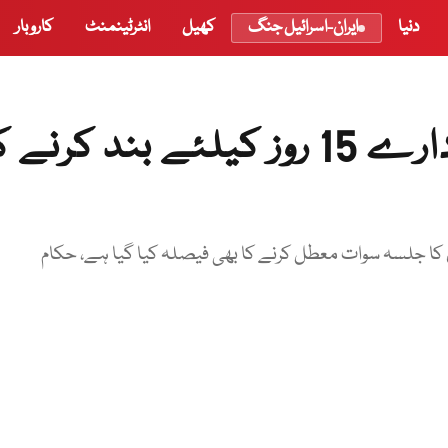
دنیا
ایران-اسرائیل جنگ
کھیل
انٹرٹینمنٹ
کاروبار
خیبرپختونخوا کے تعلیمی ادارے 15 روز کیلئے بند کرنے
ن کا جلسہ سوات معطل کرنے کا بھی فیصلہ کیا گیا ہے، حکام