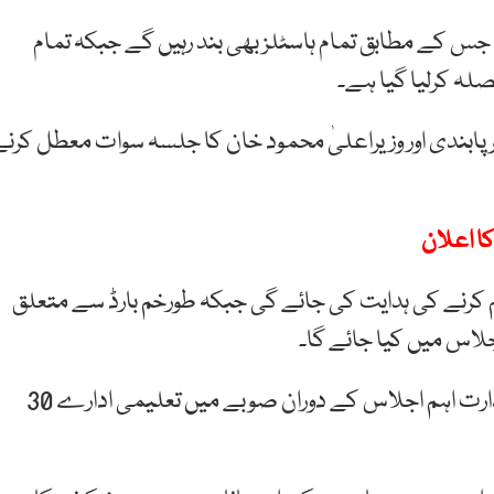
 جس کے مطابق تمام ہاسٹلز بھی بند رہیں گے جبکہ تمام
صلہ کرلیا گیا ہے۔
ابندی اور وزیراعلیٰ محمود خان کا جلسہ سوات معطل کرنے
 کم کرنے کی ہدایت کی جائے گی جبکہ طورخم بارڈ سے متعلق
لاس میں کیا جائے گا۔
گزشتہ روز وزیراعلیٰ سندھ سید مراد علی شاہ کی زیرصدارت اہم اجلاس کے دوران صوبے میں تعلیمی ادارے 30