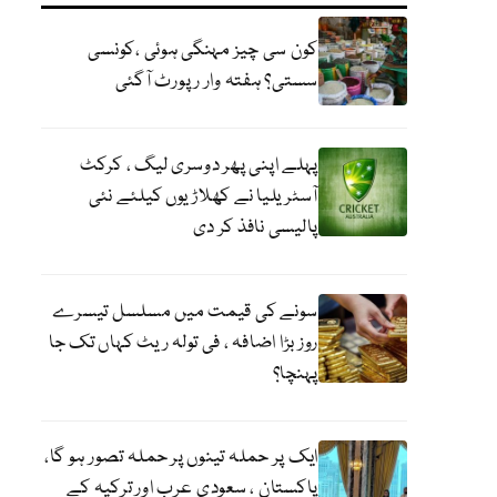
کون سی چیز مہنگی ہوئی ،کونسی
سستی؟ ہفتہ وار رپورٹ آگئی
پہلے اپنی پھر دوسری لیگ ، کرکٹ
آسٹریلیا نے کھلاڑیوں کیلئے نئی
پالیسی نافذ کر دی
سونے کی قیمت میں مسلسل تیسرے
روز بڑا اضافہ ، فی تولہ ریٹ کہاں تک جا
پہنچا؟
ایک پر حملہ تینوں پر حملہ تصور ہو گا،
پاکستان ، سعودی عرب اور ترکیہ کے