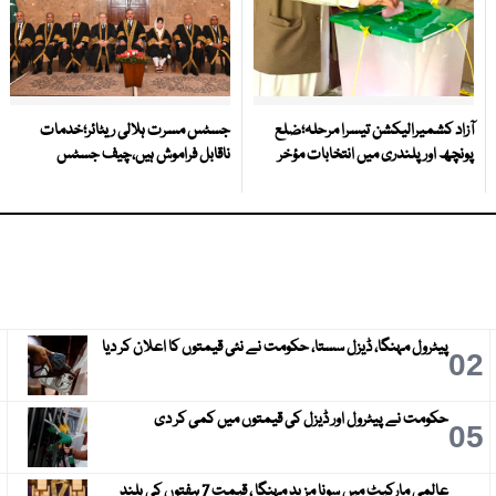
آزاد کشمیرالیکشن تیسرا مرحلہ؛ضلع
جسٹس مسرت ہلالی ریٹائر؛خدمات
پونچھ اور پلندری میں انتخابات مؤخر
ناقابل فراموش ہیں،چیف جسٹس
پیٹرول مہنگا، ڈیزل سستا، حکومت نے نئی قیمتوں کا اعلان کر دیا
3
02
حکومت نے پیٹرول اور ڈیزل کی قیمتوں میں کمی کر دی
6
05
عالمی مارکیٹ میں سونا مزید مہنگا ، قیمت 7 ہفتوں کی بلند