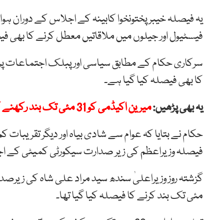
یہ فیصلہ خیبرپختونخوا کابینہ کے اجلاس کے دوران ہوا
فیسٹیول اور جیلوں میں ملاقاتیں معطل کرنے کا بھی فی
سرکاری حکام کے مطابق سیاسی اور پبلک اجتماعات پر پ
کا بھی فیصلہ کیا گیا ہے۔
یہ بھی پڑھیں:
میرین اکیڈمی کو 31 مئی تک بند رکھنے کا اعلان
حکام نے بتایا کہ عوام سے شادی بیاہ اور دیگر تقریبات
فیصلہ وزیراعظم کی زیر صدارت سیکورٹی کمیٹی کے اج
مئی تک بند کرنے کا فیصلہ کیا گیا تھا۔