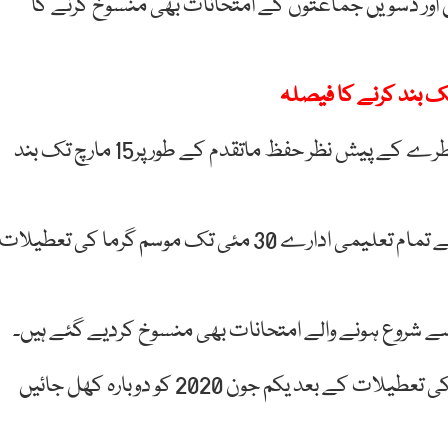
ھ ہی نویں اور دسویں جماعتوں کے امتحانات بھی منسوخ کرنے کا
سندھ میں تعلیمی ادارے پہلے ہی کورونا وائرس کے خطرے کے پیش نظر حفظ ماتقدم کے طور پر15 مارچ تک بند
سندھ کے وزیر تعلیم سعید غنی نے کہا ہے کہ صوبے کے تمام تعلیمی ادارے 30 مئی تک موسم گرما کی تعطیلات
انہوں نے واضح کیا ہے کہ تمام تعلیمی ادارے گرمیوں کی تعطیلات کے بعد یکم جون 2020 کو دوبارہ کھل جائیں