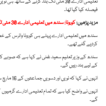
تعلیمی ادارے 30 مئی تک بند کرنے کے سات
فیصلہ کیا گیا تھا۔
مزید پڑھیں:
کورونا: سندھ میں تعلیمی ادارے 30 مئی تک بند کرنے کا فیصلہ
کردیے گئے تھے۔
کے لیے بند رہیں گے۔
انہوں نے کہا کہ نویں اور دسویں جماعتوں کے 16 مارچ سے شروع ہونے والے امتحانات بھی منسوخ کردیے گئے ہیں۔
گے۔