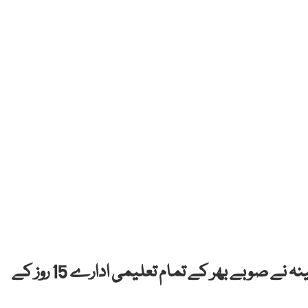
پشاور: کورونا وائرس کے پیش نظر خیبرپختونخوا کابینہ نے صوبے بھر کے تمام تعلیمی ادارے 15 روز کے