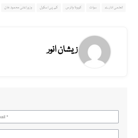
تعلمی ادارے
سوات
کورونا وائرس
کے پی اسکول
وزیراعلیٰ محمود خان
زیشان انور