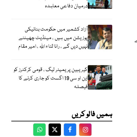
درمیان دفاعی معاہدہ
آزاد کشمیر میں حکومت بنانیکی
پوزیشن میں ہیں ، مینڈیٹ چھیننے
نہیں دیں گے ، رانا ثناء اللہ ، امیر مقام
کیریبین پریمیئر لیگ ، قومی کرکٹرز کو
این او سی 19 اگست کو جاری کرنے کا
فیصلہ
ہمیں فالو کریں
WhatsApp
Twitter
Facebook
Facebook