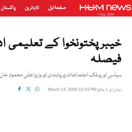
صفحۂ اول
تازہ ترین
پاکستان
7 Aug, 2026
فیصلہ
سیاسی اور پبلک اجتماعات پر پابندی اور وزیراعلیٰ محمود خا
|
شائع
March 13, 2020 12:43 PM
زیشان انور