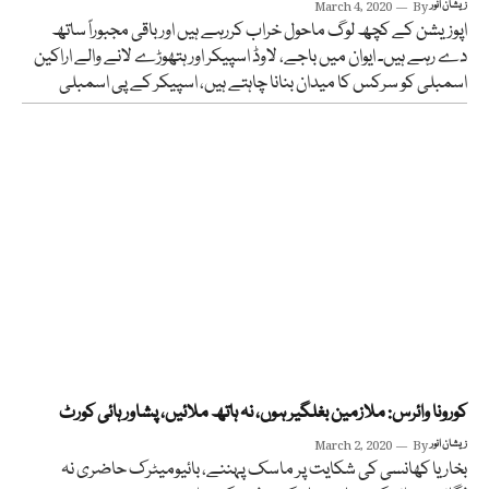
زیشان انور
By
March 4, 2020
اپوزیشن کے کچھ لوگ ماحول خراب کررہے ہیں اور باقی مجبوراً ساتھ
دے رہے ہیں۔ ایوان میں باجے، لاوڈ اسپیکر اور ہتھوڑے لانے والے اراکین
اسمبلی کو سرکس کا میدان بنانا چاہتے ہیں، اسپیکر کے پی اسمبلی
کورونا وائرس: ملازمین بغلگیر ہوں، نہ ہاتھ ملائیں، پشاور ہائی کورٹ
زیشان انور
By
March 2, 2020
بخار یا کھانسی کی شکایت پر ماسک پہننے، بائیومیٹرک حاضری نہ