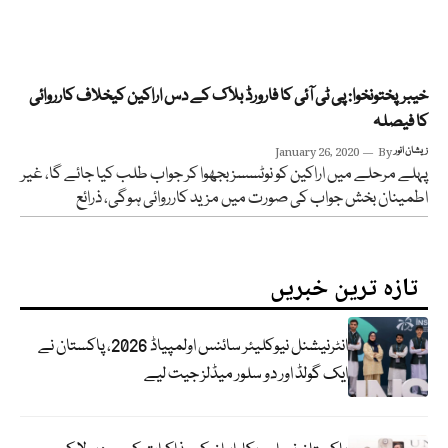
خیبرپختونخوا: پی ٹی آئی کا فارورڈ بلاک کے دس اراکین کیخلاف کارروائی
کا فیصلہ
زیشان انور
By
January 26, 2020
پہلے مرحلے میں اراکین کو نوٹسسز بجھوا کر جواب طلب کیا جائے گا، غیر
اطمینان بخش جواب کی صورت میں مزید کارروائی ہوگی، ذرائع
تازہ ترین خبریں
انٹرنیشنل نیوکلیئر سائنس اولمپیاڈ 2026، پاکستان نے
ایک گولڈ اور دو سلور میڈلز جیت لیے