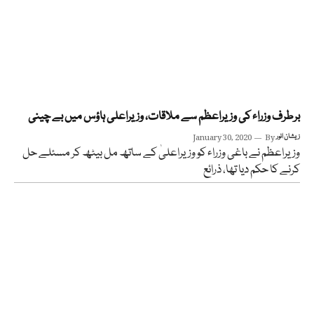
برطرف وزراء کی وزیراعظم سے ملاقات، وزیراعلی ہاؤس میں بے چینی
زیشان انور
By
January 30, 2020
وزیراعظم نے باغی وزراء کو وزیراعلیٰ کے ساتھ مل بیٹھ کر مسئلے حل
کرنے کا حکم دیا تھا، ذرائع