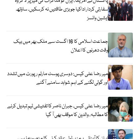
پاکستان نے امریکا، ایران کو مذاکرات کی میز پر لا کر وہ
سفارتی کردار اداکیا جو بڑی طاقتیں نہ کرسکیں، ساؤتھ
ایشین وائسز
جماعت اسلامی کا 16 اگست سے ملک بھر میں بیک
وقت دھرنوں کا اعلان
میر رضا علی کیس: دوسری پوسٹ مارٹم رپورٹ میں تشدد
اور گولی لگنے کے اہم شواہد سامنے آگئے
میر رضا علی کیس، جبران ناصر کا تفتیشی ٹیم تبدیل کرنے
کا مطالبہ، والدین کا موقف بھی آ گیا
ایران کا آبنائے ہرمز پر ٹول عائد کرنے کا منصوبہ نہیں،