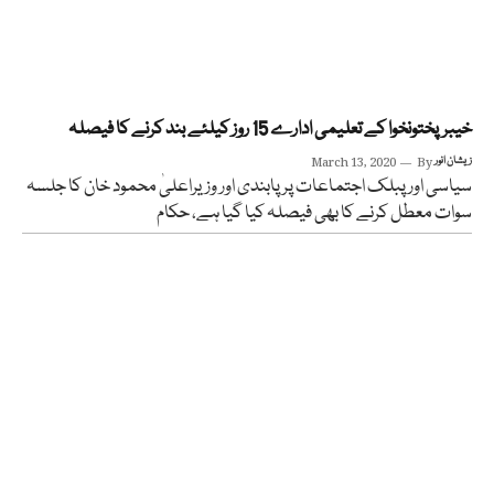
خیبرپختونخوا کے تعلیمی ادارے 15 روز کیلئے بند کرنے کا فیصلہ
زیشان انور
By
March 13, 2020
سیاسی اور پبلک اجتماعات پر پابندی اور وزیراعلیٰ محمود خان کا جلسہ
سوات معطل کرنے کا بھی فیصلہ کیا گیا ہے، حکام