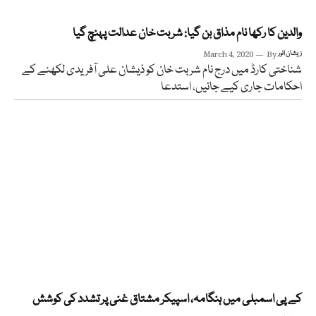
والدین کا رکھا نام مذاق بن گیا: شربت خان عدالت پہنچ گیا
زیشان انور
By
March 4, 2020
شناختی کارڈ میں درج نام شربت خان کو ذیشان علی آفریدی لکھنے کے
احکامات جاری کیے جائیں، استدعا
کے پی اسمبلی میں ہنگامہ، اسپیکر مشتاق غنی پر تشدد کی کوشش