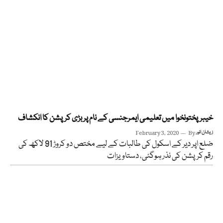
خیبرپختونخوا میں تعلیمی ایمرجنسی کے نام پر بڑی کرپشن کا انکشاف
زیشان انور
By
February 3, 2020
ضلع اپر دیر کے اسکول کی طالبات کے لیے مختص دو کروڑ 91 لاکھ کی
رقم کرپشن کی نذر ہوگئی، دستاویزات