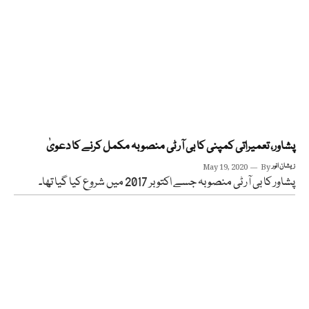
پشاور، تعمیراتی کمپنی کا بی آر ٹی منصوبہ مکمل کرنے کا دعویٰ
زیشان انور
By
May 19, 2020
پشاور کا بی آر ٹی منصوبہ جسے اکتوبر 2017 میں شروع کیا گیا تھا۔