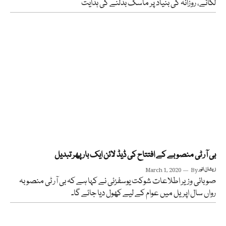
لگانے، روزانہ کی بنیاد پر ماسک بدلنے کی ہدایت
بی آر ٹی منصوبے کے افتتاح کی ڈیڈ لائن ایک بار پھر تبدیل
زیشان انور
By
March 1, 2020
صوبائی وزیر اطلاعات شوکت یوسفزئی نے کہا ہے کہ بی آر ٹی منصوبہ
رواں سال اپریل میں عوام کے لیے کھول دیا جائے گا۔