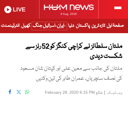
LIVE
6 Aug, 2026
صفحۂ اول
تازہ ترین
پاکستان
دنیا
ایران-اسرائیل جنگ
کھیل
انٹرٹینمنٹ
ملتان سلطانز نے کراچی کنگز کو 52 رنز سے
شکست دیدی
ملتان کی جانب سے معین علی اور کپتان شان مسعود
کی نصف سنچریاں، عمران طاہر کی تین وکٹیں
|
شائع
February 28, 2020 6:15 PM
ویب ڈیسک