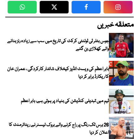
WhatsApp
Twitter
Facebook
Faceboo
متعلقہ خبریں
جوس بٹلر ٹی ٹوئنٹی کرکٹ کی تاریخ میں سب سے زیادہ رنز بنانے
والے کھلاڑی بن گئے
بابر اعظم کی ویسٹ انڈیز کیخلاف شاندار کارکردگی ، عمران خان
کا ریکارڈ برابر کر دیا
ٹیم میں تبدیلی کنڈیشن کی بنیاد پر ہوتی ہے، بابر اعظم
26 برس تک رنگ پر راج کرنے والے بروک لیسنر نے ریٹائرمنٹ کا
اعلان کر دیا