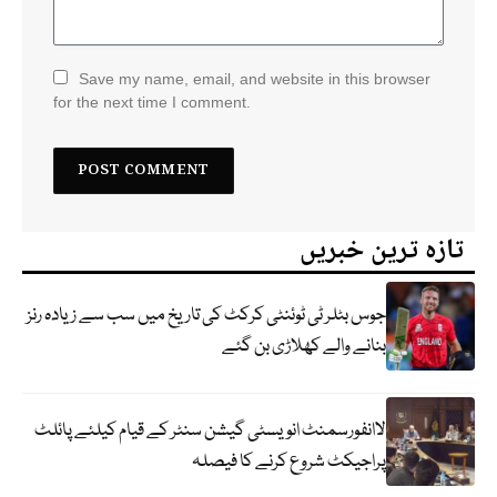
Save my name, email, and website in this browser
for the next time I comment.
تازہ ترین خبریں
جوس بٹلر ٹی ٹوئنٹی کرکٹ کی تاریخ میں سب سے زیادہ رنز
بنانے والے کھلاڑی بن گئے
لاانفورسمنٹ انویسٹی گیشن سنٹر کے قیام کیلئے پائلٹ
پراجیکٹ شروع کرنے کا فیصلہ