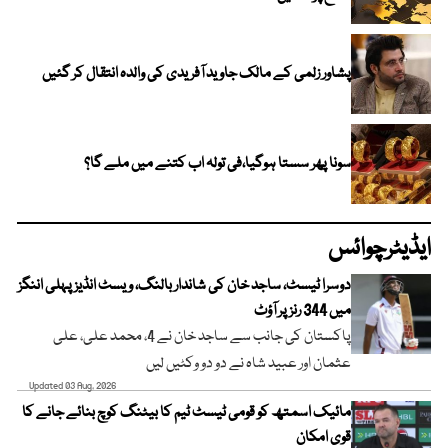
پشاور زلمی کے مالک جاوید آفریدی کی والدہ انتقال کر گئیں
سونا پھر سستا ہوگیا،فی تولہ اب کتنے میں ملے گا؟
ایڈیٹرچوائس
دوسرا ٹیسٹ، ساجد خان کی شاندار بالنگ، ویسٹ انڈیز پہلی اننگز
میں 344 رنز پر آؤٹ
پاکستان کی جانب سے ساجد خان نے 4، محمد علی، علی
عثمان اور عبید شاہ نے دو دو وکٹیں لیں
Updated 03 Aug, 2026
مائیک اسمتھ کو قومی ٹیسٹ ٹیم کا بیٹنگ کوچ بنائے جانے کا
قوی امکان