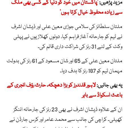
مزید پڑھیں:
’پاکستان میں خود کو دنیا کے کسی بھی ملک
سے زیادہ محفوظ خیال کرتا ہوں’
ملتان سلطانز کی سلامی جوڑی معین علی اور ذیشان اشرف
نے ٹیم کو جارحانہ آغاز فراہم کیا، دونوں کھلاڑیوں نے پہلی
وکٹ کے لئے 31 رنز کی شراکت داری قائم کی۔
ملتان معین علی کے 65 اور شان مسعود کے 61 رنز کی بدولت
مہمان ٹیم کو 187 رنز کا ہدف دیا۔
یہ بھی جانیں:
لاہور قلندرز کو بڑا دھچکہ، حارث رؤف انجری کے
باعث اسکواڈ سے باہر
ان کے علاوہ ذیشان اشرف نے بھی 23 رنز کی جارحانہ اننگز
کھیلی۔ کراچی کی جانب سے محمد عامر اور کرس جارڈن نے