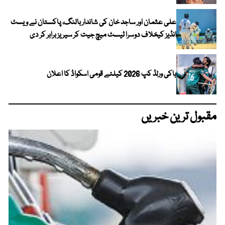
علی عثمان اور ساجد خان کی شاندار بالنگ، پاکستان نے ویسٹ
انڈیز کیخلاف دوسرا ٹیسٹ میچ جیت کر سیریز برابر کر دی
ہاکی ورلڈ کپ 2026 کیلئے قومی اسکواڈ کا اعلان
مقبول ترین خبریں