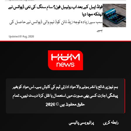
فولڈ ایبل کے بعد اب رولیبل فون؟ سام سنگ کی نئی ڈیوائس نے
تہلکہ مچا دیا
سب سے زیادہ توجہ زیڈ نائن کوڈ نیم والی ڈیوائس نے حاصل کی
ہے
Updated 01 Aug, 2026
ہم نیوز پر شائع یا نشر ہونے والا مواد ادارتی ٹیم کی کاوش ہے۔ اس مواد کو بغیر
پیشگی اجازت کسی بھی صورت میں استعمال یا نقل کرنا درست نہیں۔ تمام
حقوق محفوظ ہیں © 2026
رابطہ کریں
پرائیویسی پالیسی