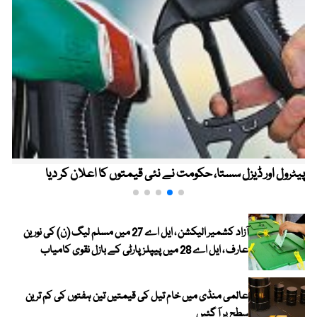
پیٹرول اور ڈیزل سستا، حکومت نے نئی قیمتوں کا اعلان کر دیا
آزاد کشمیر الیکشن ، ایل اے 27 میں مسلم لیگ (ن) کی نورین
عارف ، ایل اے 28 میں پیپلز پارٹی کے بازل نقوی کامیاب
عالمی منڈی میں خام تیل کی قیمتیں تین ہفتوں کی کم ترین
سطح پر آ گئیں