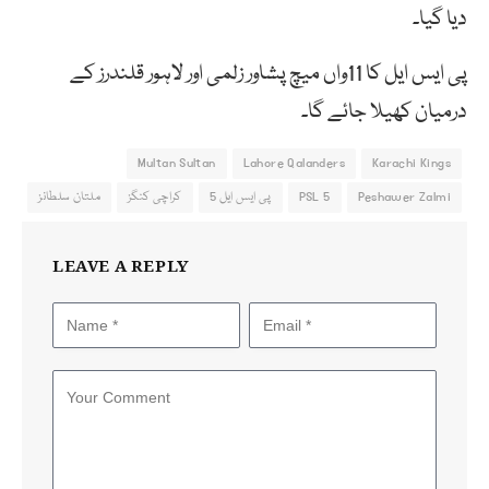
دیا گیا۔
پی ایس ایل کا 11واں میچ پشاور زلمی اور لاہور قلندرز کے
درمیان کھیلا جائے گا۔
Multan Sultan
Lahore Qalanders
Karachi Kings
Peshawer Zalmi
PSL 5
پی ایس ایل 5
کراچی کنگز
ملتان سلطانز
LEAVE A REPLY