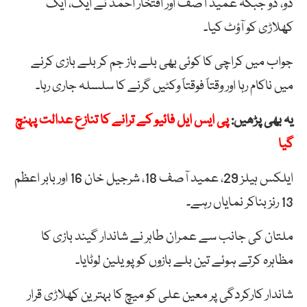
دو، دو جبکہ عمید آصف اور افتخار احمد نے ایک، ایک
کھلاڑی کو آؤٹ کیا۔
جواب میں کراچی کا کوئی بھی بلے باز جم کر بلے بازی کرنے
میں ناکام رہا اور وقتاً فوقتاً وکٹیں گرنے کا سلسلہ جاری رہا۔
یہ بھی پڑھیں:
پی ایس ایل فائیو کے ترانے کا تنازع عدالت پہنچ
گیا
ایلکس ہیلز 29، عمید آصف 18، شرجیل خان 16 اور بابر اعظم
13 رنز بناکر نمایاں رہے۔
ملتان کی جانب سے عمران طاہر نے شاندار گیند بازی کا
مظاہرہ کرتے ہوئے تین بلے بازوں کو پویلین لوٹایا۔
شاندار کارکردگی پر معین علی کو میچ کا بہترین کھلاڑی قرار