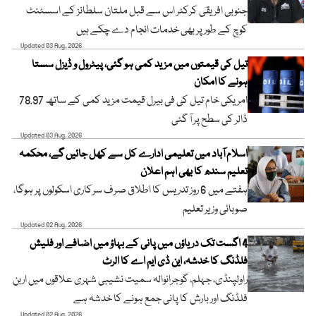
جنوبی افریقی کرکٹر اس سے قبل ملتان سلطانز کے اسسٹنٹ
کوچ کے طور پر بھی خدمات انجام دے چکے ہیں
Updated 03 Aug, 2026
تیل کی قیمتوں میں مزید کمی ہو گئی، پیٹرول و ڈیزل سستا
ہونے کا امکان
امریکی خام تیل کی فی بیرل قیمت مزید کمی کے ساتھ 78.97
ڈالر کی سطح پر آ گئی
Updated 03 Aug, 2026
اسلام آباد میں تعلیمی ادارے کل سے کھل جائیں گے، محکمہ
تعلیم سندھ کا بھی اہم اعلان
ہفتے میں 6 روز تدریس کا اطلاق صرف سرکاری اسکولوں پر ہوگا،
صوبائی وزیر تعلیم
Updated 02 Aug, 2026
4 اگست تک دریاؤں میں پانی کے بہاؤ میں اضافے اور فلیش
فلڈنگ کا خدشہ، این ڈی ایم اے کا الرٹ
راولپنڈی، جہلم، گوجرانوالہ سمیت نشیبی شہری علاقوں میں اربن
فلڈنگ اور بارش کا پانی جمع ہونے کا خدشہ ہے
Updated 02 Aug, 2026