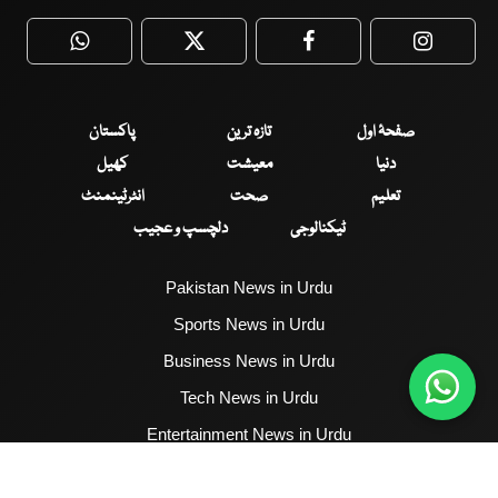
WhatsApp
Twitter
Facebook
Faceboo
صفحۂ اول
تازہ ترین
پاکستان
دنیا
معیشت
کھیل
تعلیم
صحت
انٹرٹینمنٹ
ٹیکنالوجی
دلچسپ و عجیب
Pakistan News in Urdu
Sports News in Urdu
Business News in Urdu
Tech News in Urdu
Entertainment News in Urdu
Health News in Urdu