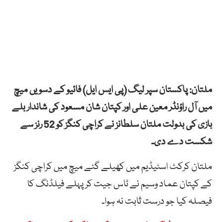
ملتان: پاکستان سپر لیگ (پی ایس ایل) فائیو کے دسویں میچ
میں آل راؤنڈر معین علی اور کپتان شان مسعود کی شاندار بلے
بازی کی بدولت ملتان سلطانز نے کراچی کنگز کو 52 رنز سے
شکست دے دی۔
ملتان کرکٹ اسٹیڈیم میں کھیلے گئے میچ میں کراچی کنگز
کے کپتان عماد وسیم نے ٹاس جیت کر پہلے فیلڈنگ کا
فیصلہ کیا جو درست ثابت نہ ہوا۔