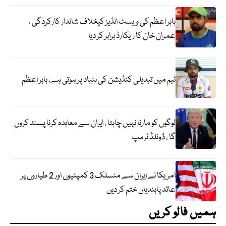
بابر اعظم کی ویسٹ انڈیز کیخلاف شاندار کارکردگی ،
عمران خان کا ریکارڈ برابر کر دیا
ٹیم میں تبدیلی کنڈیشن کی بنیاد پر ہوتی ہے، بابر اعظم
لوگوں کو مارنا نہیں چاہتا ، ایران سے معاہدہ کرنا پسند کروں
گا ، ڈونلڈ ٹرمپ
امریکا نے ایران سے منسلک 3 کمپنیوں اور 2 طیاروں پر
عائد پابندیاں ختم کر دیں
ہمیں فالو کریں