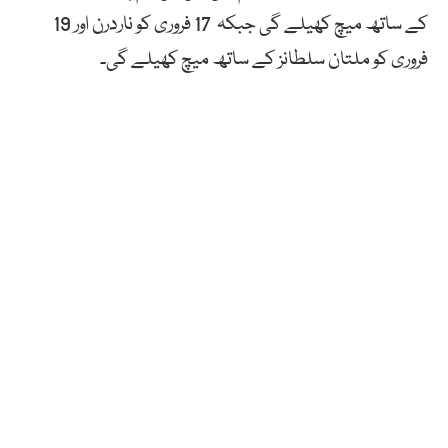
کے ساتھ میچ کھیلے گی جبکہ 17 فروری کو ناردرن اور 19
فروری کو ملتان سلطانز کے ساتھ میچ کھیلے گی۔