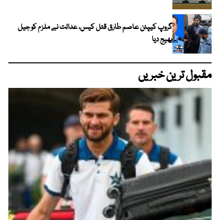
گروپ کیپٹن عاصم طارق قتل کیس، عدالت نے ملزم کو جیل
بھیج دیا
مقبول ترین خبریں