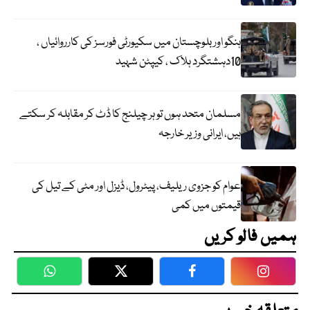
ہنگو اور بلوچستان میں سکیورٹی فورسز کی کارروائیاں ،
10دہشتگرد ہلاک ، کیپٹن شہید
مسلمان متحد ہوں تو ہر چیلنج کا ڈٹ کر مقابلہ کر سکتے
ہیں، ایرانی وزیر خارجہ
عوام کو جزوی ریلیف، پیٹرول، ڈیزل اور مٹی کے تیل کی
قیمتوں میں کمی
ہمیں فالو کریں
WhatsApp
Twitter
Facebook
Faceboo