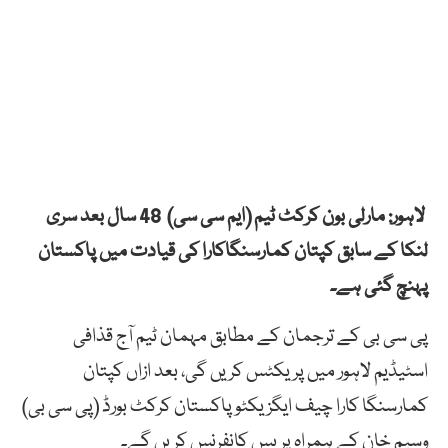
لاہور: مارلی بون کرکٹ ٹیم (ایم سی سی) 48 سال بعد سری
لنکا کے سابق کپتان کمارسنگاکارا کی قیادت میں پاکستان
پہنچ گئی ہے۔
پی سی بی کے ترجمان کے مطابق مہمان ٹیم آج قذافی
اسٹیڈیم لاہور میں پریکٹس کریں گی، بعد ازاں کپتان
کمارسنگا کارا چیف ایگزیکٹو پاکستان کرکٹ بورڈ (پی سی بی)
وسیم خان کے ہمراہ پریس کانفرنس کریں گے۔