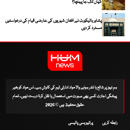
کہاں تک جا پہنچا؟
پشاور ہائیکورٹ نے افغان شہریوں کی عارضی قیام کی درخواستیں
مسترد کر دیں
ہم نیوز پر شائع یا نشر ہونے والا مواد ادارتی ٹیم کی کاوش ہے۔ اس مواد کو بغیر
پیشگی اجازت کسی بھی صورت میں استعمال یا نقل کرنا درست نہیں۔ تمام
حقوق محفوظ ہیں © 2026
رابطہ کریں
پرائیویسی پالیسی