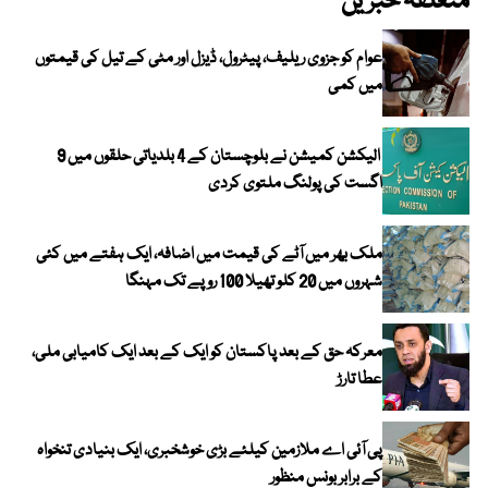
متعلقہ خبریں
عوام کو جزوی ریلیف، پیٹرول، ڈیزل اور مٹی کے تیل کی قیمتوں
میں کمی
الیکشن کمیشن نے بلوچستان کے 4 بلدیاتی حلقوں میں 9
اگست کی پولنگ ملتوی کردی
ملک بھر میں آٹے کی قیمت میں اضافہ، ایک ہفتے میں کئی
شہروں میں 20 کلو تھیلا 100 روپے تک مہنگا
معرکہ حق کے بعد پاکستان کو ایک کے بعد ایک کامیابی ملی،
عطا تارڑ
پی آئی اے ملازمین کیلئے بڑی خوشخبری، ایک بنیادی تنخواہ
کے برابر بونس منظور