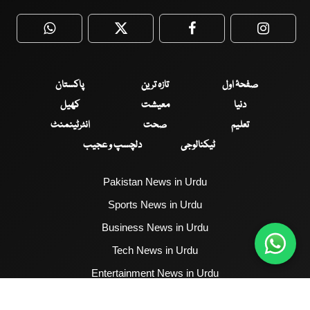
WhatsApp
Twitter
Facebook
Faceboo
صفحۂ اول
تازہ ترین
پاکستان
دنیا
معیشت
کھیل
تعلیم
صحت
انٹرٹینمنٹ
ٹیکنالوجی
دلچسپ و عجیب
Pakistan News in Urdu
Sports News in Urdu
Business News in Urdu
Tech News in Urdu
Entertainment News in Urdu
Health News in Urdu