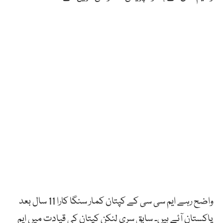
واضح رہے ایم سی سی کے کپتان کمار سنگا کارا 11 سال بعد
پاکستان آئے ہیں۔ سابق سری لنکن کپتان کی قیادت میں ایم