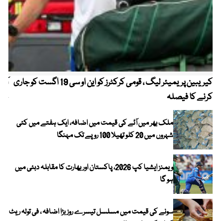
کیریبین پریمیئر لیگ ، قومی کرکٹرز کو این او سی 19 اگست کو جاری
آز
کرنے کا فیصلہ
چھی
ملک بھر میں آٹے کی قیمت میں اضافہ، ایک ہفتے میں کئی
شہروں میں 20 کلو تھیلا 100 روپے تک مہنگا
ویمنز ایشیا کپ 2026، پاکستان اور بھارت کا مقابلہ دبئی میں
ہو گا
سونے کی قیمت میں مسلسل تیسرے روز بڑا اضافہ ، فی تولہ ریٹ