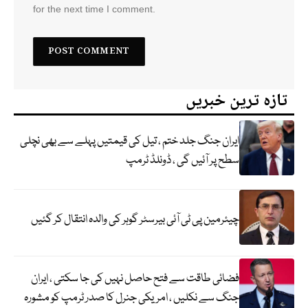
for the next time I comment.
تازہ ترین خبریں
ایران جنگ جلد ختم ، تیل کی قیمتیں پہلے سے بھی نچلی
سطح پر آئیں گی ، ڈونلڈ ٹرمپ
چیئرمین پی ٹی آئی بیرسٹر گوہر کی والدہ انتقال کر گئیں
فضائی طاقت سے فتح حاصل نہیں کی جا سکتی ، ایران
جنگ سے نکلیں ، امریکی جنرل کا صدر ٹرمپ کو مشورہ