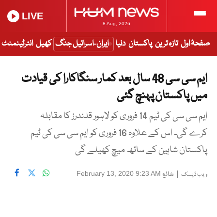
LIVE
8 Aug, 2026
صفحۂ اول
تازہ ترین
پاکستان
دنیا
ایران-اسرائیل جنگ
کھیل
انٹرٹینمنٹ
ایم سی سی 48 سال بعد کمار سنگاکارا کی قیادت
میں پاکستان پہنچ گئی
ایم سی سی کی ٹیم 14 فروری کو لاہور قلندرز کا مقابلہ
کرے گی۔ اس کے علاوہ 16 فروری کو ایم سی سی کی ٹیم
پاکستان شاہین کے ساتھ میچ کھیلے گی
|
شائع
February 13, 2020 9:23 AM
ویب ڈیسک