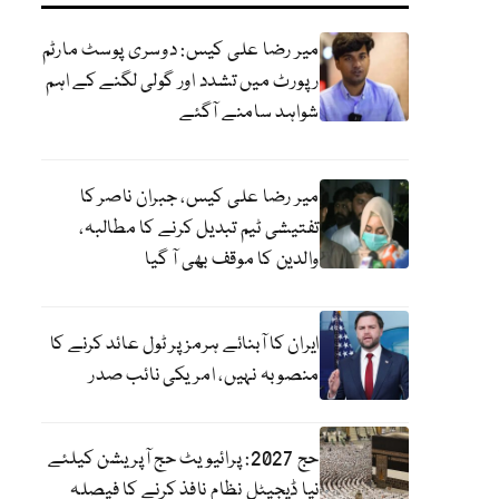
میر رضا علی کیس: دوسری پوسٹ مارٹم
رپورٹ میں تشدد اور گولی لگنے کے اہم
شواہد سامنے آگئے
میر رضا علی کیس، جبران ناصر کا
تفتیشی ٹیم تبدیل کرنے کا مطالبہ،
والدین کا موقف بھی آ گیا
ایران کا آبنائے ہرمز پر ٹول عائد کرنے کا
منصوبہ نہیں، امریکی نائب صدر
حج 2027: پرائیویٹ حج آپریشن کیلئے
نیا ڈیجیٹل نظام نافذ کرنے کا فیصلہ