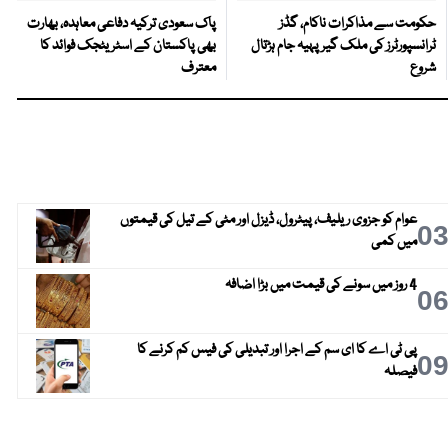
حکومت سے مذاکرات ناکام، گڈز
پاک سعودی ترکیہ دفاعی معاہدہ، بھارت
ٹرانسپورٹرز کی ملک گیر پہیہ جام ہڑتال
بھی پاکستان کے اسٹریٹجک فوائد کا
شروع
معترف
عوام کو جزوی ریلیف، پیٹرول، ڈیزل اور مٹی کے تیل کی قیمتوں
0
میں کمی
4 روز میں سونے کی قیمت میں بڑا اضافہ
0
پی ٹی اے کا ای سم کے اجرا اور تبدیلی کی فیس کم کرنے کا
0
فیصلہ