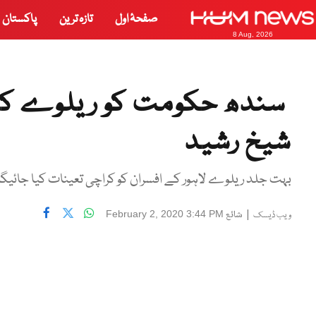
صفحۂ اول
تازہ ترین
پاکستان
8 Aug, 2026
سندھ حکومت کو ریلوے کی ز
شیخ رشید
بہت جلد ریلوے لاہور کے افسران کو کراچی تعینات کیا جائیگا
|
شائع
February 2, 2020 3:44 PM
ویب ڈیسک