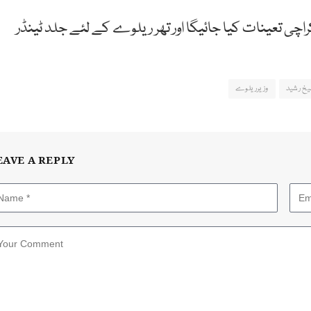
اچی تعینات کیا جائیگا اور تھر ریلوے کے لئے جلد ٹینڈر
خ رشید
وزیرریلوے
EAVE A REPLY