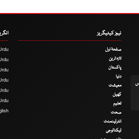
نیوز کیٹیگریز
انگر
صفحۂ اول
Urdu
تازہ ترین
Urdu
پاکستان
Urdu
دنیا
Urdu
اس
معیشت
Urdu
کھیل
Urdu
تعلیم
lish
صحت
انٹرٹینمنٹ
ٹیکنالوجی