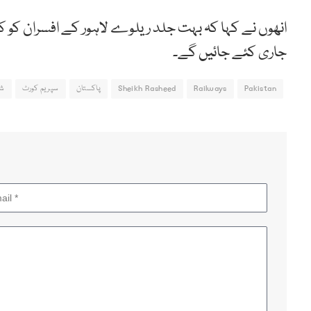
انھوں نے کہا کہ بہت جلد ریلوے لاہور کے افسران کو کر
جاری کئے جائیں گے۔
Pakistan
Railways
Sheikh Rasheed
پاکستان
سپریم کورٹ
شی