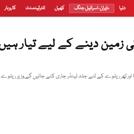
دنیا
ایران-اسرائیل جنگ
کھیل
انٹرٹینمنٹ
کاروبار
مین دینے کے لیے تیار ہیں،
 اور تھر ریلوے کے لئے جلد ٹینڈر جاری کئے جائیں گے.وزیر ریلوے