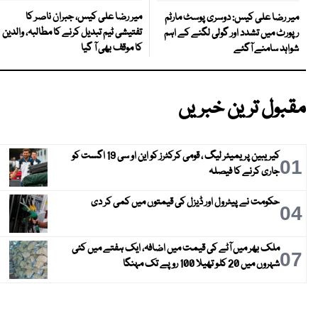
میر رضا علی کیس، جبران ناصر کا
میر رضا علی کیس: دوسری پوسٹ مارٹم
تفتیشی ٹیم تبدیل کرنے کا مطالبہ، والدین
رپورٹ میں تشدد اور گولی لگنے کے اہم
کا موقف بھی آ گیا
شواہد سامنے آگئے
مقبول ترین خبریں
کیریبین پریمیئر لیگ ، قومی کرکٹرز کو این او سی 19 اگست کو
01
جاری کرنے کا فیصلہ
حکومت نے پیٹرول اور ڈیزل کی قیمتوں میں کمی کر دی
04
ملک بھر میں آٹے کی قیمت میں اضافہ، ایک ہفتے میں کئی
07
شہروں میں 20 کلو تھیلا 100 روپے تک مہنگا