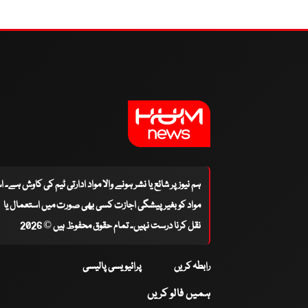
ہم نیوز پر شائع یا نشر ہونے والا مواد ادارتی ٹیم کی کاوش ہے۔ 
مواد کو بغیر پیشگی اجازت کسی بھی صورت میں استعمال یا
نقل کرنا درست نہیں۔ تمام حقوق محفوظ ہیں © 2026
رابطہ کریں
پرائیویسی پالیسی
ہمیں فالو کریں