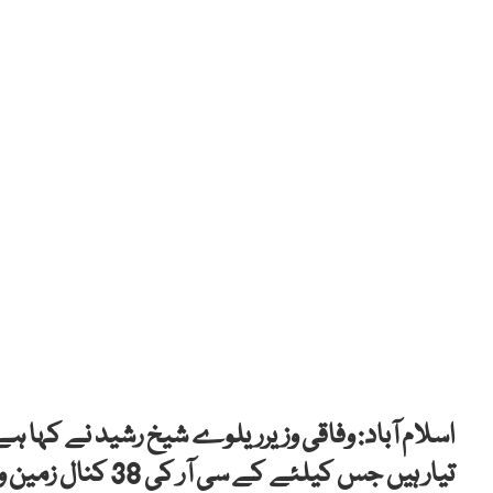
اسلام آباد: وفاقی وزیرریلوے شیخ رشید نے کہا
تیار ہیں جس کیلئے
کے سی آر کی 38 کنال زمین واگزار کرالی ہے۔