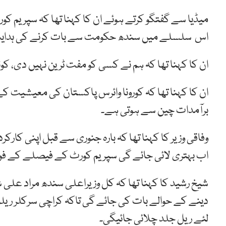
اس سلسلے میں سندھ حکومت سے بات کرنے کی ہدای
ان کا کہنا تھا کہ ہم نے کسی کو مفت ٹرین نہیں دی، کوئ
ان کا کہنا تھا کہ کورونا وائرس پاکستان کی معیشیت ک
برآمدات چین سے ہوتی ہے۔
وفاقی وزیر کا کہنا تھا کہ بارہ جنوری سے قبل اپنی کار
اب بہتری لائی جائے گی سپریم کورٹ کے فیصلے کے فورا
شیخ رشید کا کہنا تھا کہ کل وزیراعلی سندھ مراد عل
دینے کے حوالے بات کی جائے گی تاکہ کراچی سرکلر ریل
لئے ریل جلد چلائی جائیگی۔