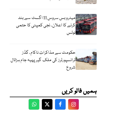
میٹرو بس سروس 11 اگست سے بند
کرنے کا اعلان، نجی کمپنی کا حتمی
نوٹس
حکومت سے مذاکرات ناکام، گڈز
ٹرانسپورٹرز کی ملک گیر پہیہ جام ہڑتال
شروع
ہمیں فالو کریں
WhatsApp
Twitter
Facebook
Facebook