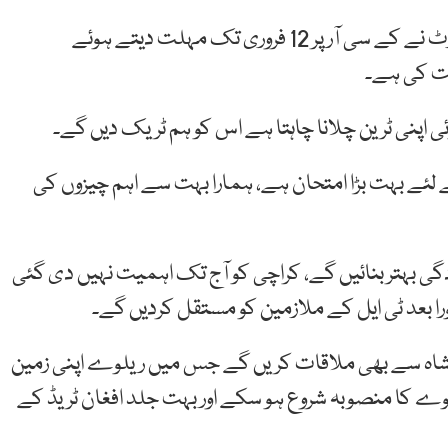
میڈیا سے گفتگو کرتے ہوئے ان کا کہنا تھا کہ سپریم کورٹ نے کے سی آر پر 12 فروری تک مہلت دیتے ہوئے
ت کی ہے۔
ی اپنی ٹرین چلانا چاہتا ہے اس کو ہم ٹریک دیں گے۔
ے لئے بہت بڑا امتحان ہے، ہمارا بہت سے اہم چیزوں کی
کردگی بہتر بنائیں گے، کراچی کو آج تک اہمیت نہیں دی گئی
 بعد ٹی ایل کے ملازمین کو مستقل کردیں گے۔
ی شاہ سے بھی ملاقات کریں گے جس میں ریلوے اپنی زمین
وے کا منصوبہ شروع ہو سکے اور بہت جلد افغان ٹریڈ کے