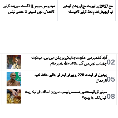
حج 2027: پرائیویٹ حج آپریشن کیلئے
میٹرو بس سروس 11 اگست سے بند کرنے
نیا ڈیجیٹل نظام نافذ کرنے کا فیصلہ
کا اعلان، نجی کمپنی کا حتمی نوٹس
آزاد کشمیر میں حکومت بنانیکی پوزیشن میں ہیں ، مینڈیٹ
3
02
چھیننے نہیں دیں گے ، رانا ثناء اللہ ، امیر مقام
پیٹرول کی قیمت 228 روپے فی لیٹر کی جائے، حافظ نعیم
6
05
الرحمان
سونے کی قیمت میں مسلسل تیسرے روز بڑا اضافہ ، فی تولہ ریٹ
9
08
کہاں تک جا پہنچا؟