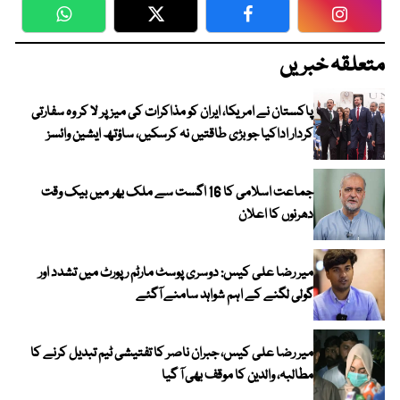
WhatsApp
Twitter
Facebook
Faceboo
متعلقہ خبریں
پاکستان نے امریکا، ایران کو مذاکرات کی میز پر لا کر وہ سفارتی
کردار اداکیا جو بڑی طاقتیں نہ کرسکیں، ساؤتھ ایشین وائسز
جماعت اسلامی کا 16 اگست سے ملک بھر میں بیک وقت
دھرنوں کا اعلان
میر رضا علی کیس: دوسری پوسٹ مارٹم رپورٹ میں تشدد اور
گولی لگنے کے اہم شواہد سامنے آگئے
میر رضا علی کیس، جبران ناصر کا تفتیشی ٹیم تبدیل کرنے کا
مطالبہ، والدین کا موقف بھی آ گیا