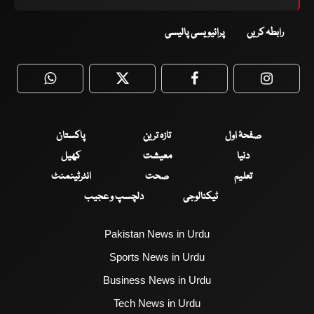
رابطہ کریں
پرائیویسی پالیسی
WhatsApp
Twitter
Facebook
Faceboo
صفحۂ اول
تازہ ترین
پاکستان
دنیا
معیشت
کھیل
تعلیم
صحت
انٹرٹینمنٹ
ٹیکنالوجی
دلچسپ و عجیب
Pakistan News in Urdu
Sports News in Urdu
Business News in Urdu
Tech News in Urdu