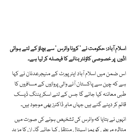
اسلام آباد: حکومت نے ’ کرونا وائرس ‘ سے بچاؤ کے لئے ہوائی
اڈوں پر خصوصی کاؤنٹر بنانے کا فیصلہ کر لیا ہے۔
اس ضمن میں اسلام آباد ایئرپورٹ کے منیجرعدنان نے کہا
ہے کہ چین سے پاکستان آنے والی پروازوں کے مسافروں کا
طبی معائنہ کیا جائے گا جس کے لئے اسکریننگ ڈیسک
قائم کر دیئے گئے ہیں جہاں ماہر ڈاکٹرز بھی موجود ہیں۔
انہوں نے بتایا کہ وائرس کی تشخیص ہونے کی صورت میں
متاثرہ مریض کو پمز اسپتال منتقل کیا جائے گا۔ ان کا مزید