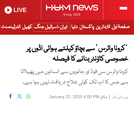
LIVE
9 Aug, 2026
صفحۂ اول
تازہ ترین
پاکستان
دنیا
ایران-اسرائیل جنگ
کھیل
انٹرٹینمنٹ
’ کرونا وائرس ‘ سے بچاؤ کیلئے ہوائی اڈوں پر
خصوصی کاؤنٹر بنانے کا فیصلہ
کرونا وائرس سی فوڈ اور جانوروں سے انسانوں میں پھیلاتا
ہے جس کا اب تک کوئی علاج دریافت نہیں ہوا ہے۔
|
شائع
January 22, 2020 4:00 PM
ویب ڈیسک