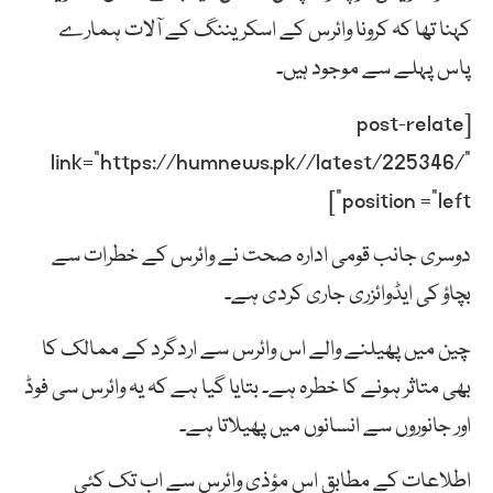
کہنا تھا کہ کرونا وائرس کے اسکریننگ کے آلات ہمارے
پاس پہلے سے موجود ہیں۔
[post-relate
link=”https://humnews.pk//latest/225346/”
position =”left”]
دوسری جانب قومی ادارہ صحت نے وائرس کے خطرات سے
بچاؤ کی ایڈوائزری جاری کردی ہے۔
چین میں پھیلنے والے اس وائرس سے اردگرد کے ممالک کا
بھی متاثر ہونے کا خطرہ ہے۔ بتایا گیا ہے کہ یہ وائرس سی فوڈ
اور جانوروں سے انسانوں میں پھیلاتا ہے۔
اطلاعات کے مطابق اس مؤذی وائرس سے اب تک کئی