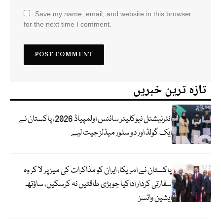
Save my name, email, and website in this browser
for the next time I comment.
تازہ ترین خبریں
انٹرنیشنل نیوکلیئر سائنس اولمپیاڈ 2026، پاکستان نے
ایک گولڈ اور دو سلور میڈلز جیت لیے
پاکستان نے امریکا، ایران کو مذاکرات کی میز پر لا کر وہ
سفارتی کردار اداکیا جو بڑی طاقتیں نہ کرسکیں، ساؤتھ
ایشین وائسز