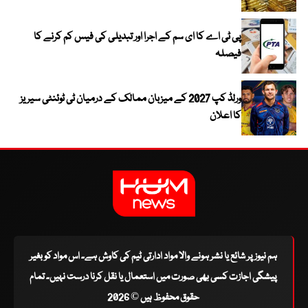
پی ٹی اے کا ای سم کے اجرا اور تبدیلی کی فیس کم کرنے کا
فیصلہ
ورلڈ کپ 2027 کے میزبان ممالک کے درمیان ٹی ٹوئنٹی سیریز
کا اعلان
ہم نیوز پر شائع یا نشر ہونے والا مواد ادارتی ٹیم کی کاوش ہے۔ اس مواد کو بغیر
پیشگی اجازت کسی بھی صورت میں استعمال یا نقل کرنا درست نہیں۔ تمام
حقوق محفوظ ہیں © 2026