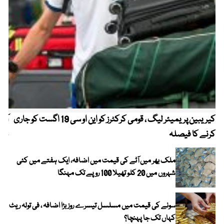
کیریبین پریمیئر لیگ ، قومی کرکٹرز کو این او سی 19 اگست کو جاری
آز
کرنے کا فیصلہ
چھی
ملک بھر میں آٹے کی قیمت میں اضافہ، ایک ہفتے میں کئی
شہروں میں 20 کلو تھیلا 100 روپے تک مہنگا
سونے کی قیمت میں مسلسل تیسرے روز بڑا اضافہ ، فی تولہ ریٹ
کہاں تک جا پہنچا؟