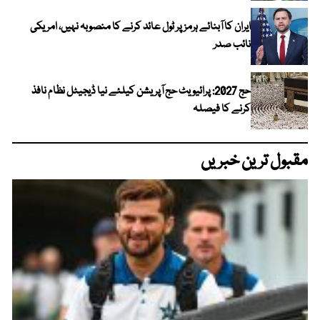
ایران کا آبنائے ہرمز پر ٹول عائد کرنے کا منصوبہ نہیں، امریکی
نائب صدر
حج 2027: پرائیویٹ حج آپریشن کیلئے نیا ڈیجیٹل نظام نافذ
کرنے کا فیصلہ
مقبول ترین خبریں