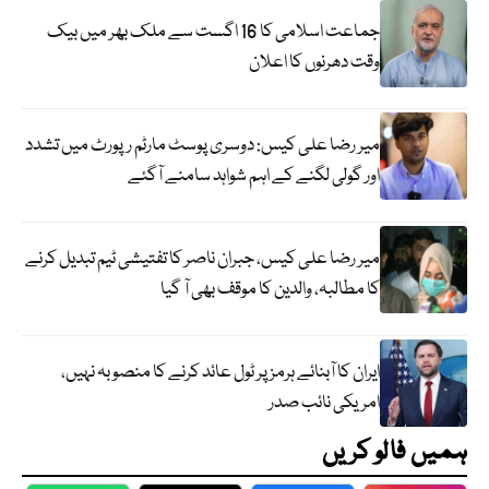
جماعت اسلامی کا 16 اگست سے ملک بھر میں بیک
وقت دھرنوں کا اعلان
میر رضا علی کیس: دوسری پوسٹ مارٹم رپورٹ میں تشدد
اور گولی لگنے کے اہم شواہد سامنے آگئے
میر رضا علی کیس، جبران ناصر کا تفتیشی ٹیم تبدیل کرنے
کا مطالبہ، والدین کا موقف بھی آ گیا
ایران کا آبنائے ہرمز پر ٹول عائد کرنے کا منصوبہ نہیں،
امریکی نائب صدر
ہمیں فالو کریں