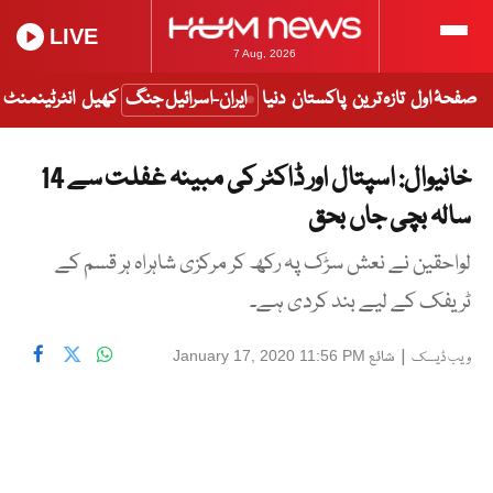
LIVE
7 Aug, 2026
صفحۂ اول
تازہ ترین
پاکستان
دنیا
ایران-اسرائیل جنگ
کھیل
انٹرٹینمنٹ
خانیوال: اسپتال اور ڈاکٹر کی مبینہ غفلت سے 14
سالہ بچی جاں بحق
لواحقین نے نعش سڑک پہ رکھ کر مرکزی شاہراہ ہر قسم کے
ٹریفک کے لیے بند کردی ہے۔
|
شائع
January 17, 2020 11:56 PM
ویب ڈیسک