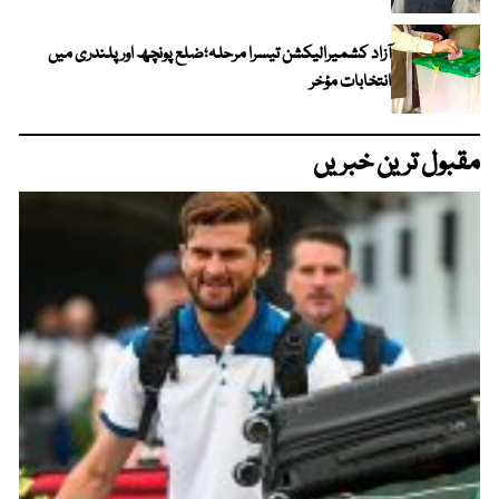
آزاد کشمیرالیکشن تیسرا مرحلہ؛ضلع پونچھ اور پلندری میں
انتخابات مؤخر
مقبول ترین خبریں