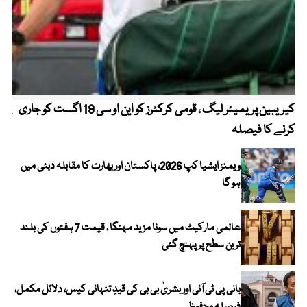
کیریبین پریمیئر لیگ ، قومی کرکٹرز کو این او سی 19 اگست کو جاری
پیٹ
کرنے کا فیصلہ
ویمنز ایشیا کپ 2026، پاکستان اور بھارت کا مقابلہ دبئی میں
ہو گا
عالمی مارکیٹ میں سونا مزید مہنگا ، قیمت 7 ہفتوں کی بلند
ترین سطح پر پہنچ گئی
بانی پی ٹی آئی اور بشریٰ بی بی کی قیدِ تنہائی کیس، دلائل مکمل،