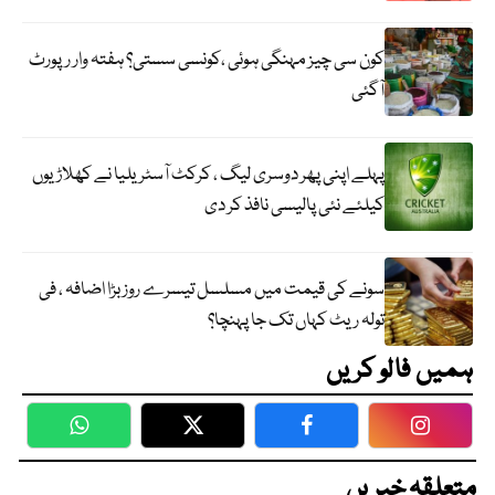
کون سی چیز مہنگی ہوئی ،کونسی سستی؟ ہفتہ وار رپورٹ
آگئی
پہلے اپنی پھر دوسری لیگ ، کرکٹ آسٹریلیا نے کھلاڑیوں
کیلئے نئی پالیسی نافذ کر دی
سونے کی قیمت میں مسلسل تیسرے روز بڑا اضافہ ، فی
تولہ ریٹ کہاں تک جا پہنچا؟
ہمیں فالو کریں
WhatsApp
Twitter
Facebook
Faceboo
متعلقہ خبریں