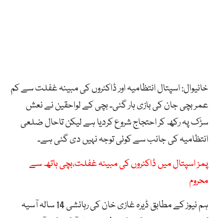
خانیوال: اسپتال انتظامیہ اور ڈاکٹروں کی مبینہ غفلت سے کم
عمر بچی جان کی بازی ہار گئی۔ بچی کے لواحقین نے نعش
سڑک پہ رکھ کر احتجاج شروع کردیا ہے لیکن تاحال ضلعی
انتظامیہ کی جانب سے کوئی توجہ نہیں دی گئی ہے۔
پمز اسپتال میں ڈاکٹروں کی مبینہ غفلت،بچی ہاتھ سے
محروم
ہم نیوز کے مطابق ڈیرہ غازی خان کی رہائشی 14 سالہ آسیہ