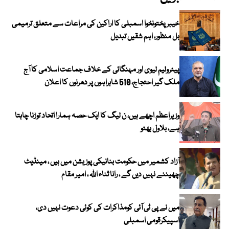
خیبرپختونخوا اسمبلی کا اراکین کی مراعات سے متعلق ترمیمی
بل منظور، اہم شقیں تبدیل
پیٹرولیم لیوی اور مہنگائی کے خلاف جماعت اسلامی کا آج
ملک گیر احتجاج، 510 شاہراہوں پر دھرنوں کا اعلان
وزیراعظم اچھے ہیں، ن لیگ کا ایک حصہ ہمارا اتحاد توڑنا چاہتا
ہے، بلاول بھٹو
آزاد کشمیر میں حکومت بنانیکی پوزیشن میں ہیں ، مینڈیٹ
چھیننے نہیں دیں گے ، رانا ثناء اللہ ، امیر مقام
میں نے پی ٹی آئی کومذاکرات کی کوئی دعوت نہیں دی،
اسپیکرقومی اسمبلی