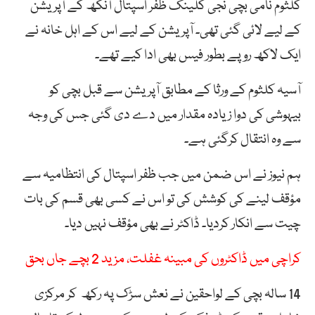
کلثوم نامی بچی نجی کلینک ظفر اسپتال آنکھ کے آپریشن
کے لیے لائی گئی تھی۔ آپریشن کے لیے اس کے اہل خانہ نے
ایک لاکھ روپے بطور فیس بھی ادا کیے تھے۔
آسیہ کلثوم کے ورثا کے مطابق آپریشن سے قبل بچی کو
بیہوشی کی دوا زیادہ مقدار میں دے دی گئی جس کی وجہ
سے وہ انتقال کرگئی ہے۔
ہم نیوز نے اس ضمن میں جب ظفر اسپتال کی انتظامیہ سے
مؤقف لینے کی کوشش کی تو اس نے کسی بھی قسم کی بات
چیت سے انکار کردیا۔ ڈاکٹر نے بھی مؤقف نہیں دیا۔
کراچی میں ڈاکٹروں کی مبینہ غفلت، مزید 2 بچے جاں بحق
14 سالہ بچی کے لواحقین نے نعش سڑک پہ رکھ کر مرکزی