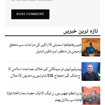
تازہ ترین خبریں
خیبرپختونخوا اسمبلی کا اراکین کی مراعات سے متعلق
ترمیمی بل منظور، اہم شقیں تبدیل
پیٹرولیم لیوی اور مہنگائی کے خلاف جماعت اسلامی کا
آج ملک گیر احتجاج، 510 شاہراہوں پر دھرنوں کا اعلان
وزیراعظم اچھے ہیں، ن لیگ کا ایک حصہ ہمارا اتحاد توڑنا
چاہتا ہے، بلاول بھٹو