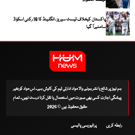
فیصلہ محفوظ
پاکستان کیخلاف ٹیسٹ سیریز ، انگلینڈ کا 16 رکنی اسکواڈ
سامنے آ گیا
ہم نیوز پر شائع یا نشر ہونے والا مواد ادارتی ٹیم کی کاوش ہے۔ اس مواد کو بغیر
پیشگی اجازت کسی بھی صورت میں استعمال یا نقل کرنا درست نہیں۔ تمام
حقوق محفوظ ہیں © 2026
رابطہ کریں
پرائیویسی پالیسی