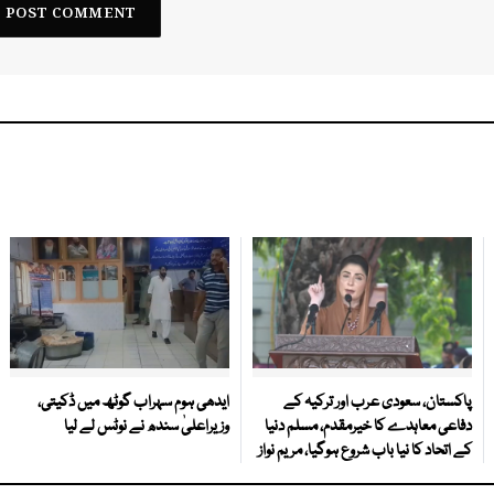
پاکستان، سعودی عرب اور ترکیہ کے
ایدھی ہوم سہراب گوٹھ میں ڈکیتی،
دفاعی معاہدے کا خیرمقدم، مسلم دنیا
وزیراعلیٰ سندھ نے نوٹس لے لیا
کے اتحاد کا نیا باب شروع ہوگیا، مریم نواز