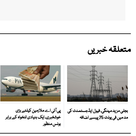
متعلقہ خبریں
پی آئی اے ملازمین کیلئے بڑی
بجلی مزید مہنگی، فیول ایڈجسٹمنٹ کی
خوشخبری، ایک بنیادی تنخواہ کے برابر
مد میں فی یونٹ 75 پیسے اضافہ
بونس منظور