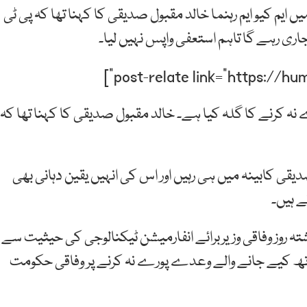
م کیو ایم رہنما خالد مقبول صدیقی کا کہنا تھا کہ پی ٹی
ری رہے گا تاہم استعفی واپس نہیں لیا۔
نہ کرنے کا گلہ کیا ہے۔ خالد مقبول صدیقی کا کہنا تھا کہ
 کابینہ میں ہی رہیں اور اس کی انہیں یقین دہانی بھی
 ہیں۔
شتہ روز وفاقی وزیربرائے انفارمیشن ٹیکنالوجی کی حیثیت سے
کیساتھ کیے جانے والے وعدے پورے نہ کرنے پر وفاقی حکومت