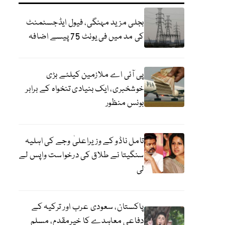
بجلی مزید مہنگی، فیول ایڈجسٹمنٹ
کی مد میں فی یونٹ 75 پیسے اضافہ
پی آئی اے ملازمین کیلئے بڑی
خوشخبری، ایک بنیادی تنخواہ کے برابر
بونس منظور
تامل ناڈو کے وزیراعلیٰ وجے کی اہلیہ
سنگیتا نے طلاق کی درخواست واپس لے
لی
پاکستان، سعودی عرب اور ترکیہ کے
دفاعی معاہدے کا خیرمقدم، مسلم