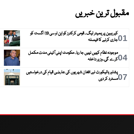
مقبول ترین خبریں
کیریبین پریمیئر لیگ ، قومی کرکٹرز کو این او سی 19 اگست کو
01
جاری کرنے کا فیصلہ
موجودہ نظام کہیں نہیں جا رہا، حکومت اپنی آئینی مدت مکمل
04
کرے گی، وزیر داخلہ
پشاور ہائیکورٹ نے افغان شہریوں کی عارضی قیام کی درخواستیں
07
مسترد کر دیں