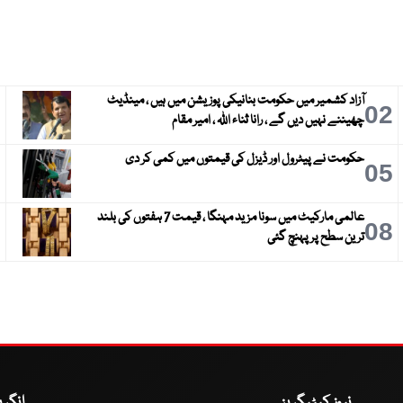
آزاد کشمیر میں حکومت بنانیکی پوزیشن میں ہیں ، مینڈیٹ
3
02
چھیننے نہیں دیں گے ، رانا ثناء اللہ ، امیر مقام
حکومت نے پیٹرول اور ڈیزل کی قیمتوں میں کمی کر دی
6
05
عالمی مارکیٹ میں سونا مزید مہنگا ، قیمت 7 ہفتوں کی بلند
9
08
ترین سطح پر پہنچ گئی