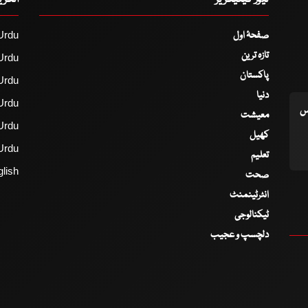
نیوز کیٹیگریز
انگر
صفحۂ اول
Urdu
تازہ ترین
Urdu
پاکستان
Urdu
دنیا
Urdu
اس
معیشت
Urdu
کھیل
Urdu
تعلیم
lish
صحت
انٹرٹینمنٹ
ٹیکنالوجی
دلچسپ و عجیب