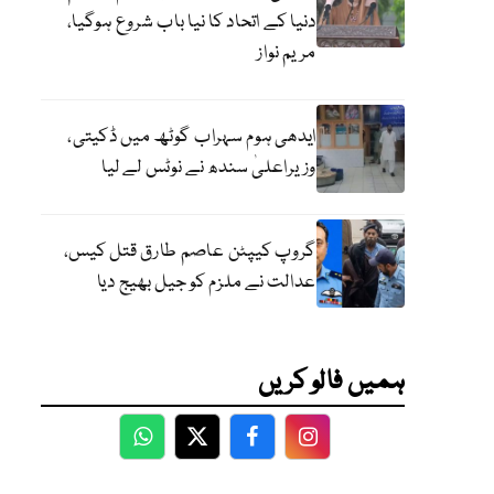
دنیا کے اتحاد کا نیا باب شروع ہوگیا،
مریم نواز
ایدھی ہوم سہراب گوٹھ میں ڈکیتی،
وزیراعلیٰ سندھ نے نوٹس لے لیا
گروپ کیپٹن عاصم طارق قتل کیس،
عدالت نے ملزم کو جیل بھیج دیا
ہمیں فالو کریں
WhatsApp
Twitter
Facebook
Facebook