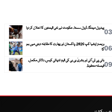
پیٹرول مہنگا، ڈیزل سستا، حکومت نے نئی قیمتوں کا اعلان کر دیا
0
ویمنز ایشیا کپ 2026، پاکستان اور بھارت کا مقابلہ دبئی میں ہو
0
گا
بانی پی ٹی آئی اور بشریٰ بی بی کی قیدِ تنہائی کیس، دلائل مکمل،
0
فیصلہ محفوظ