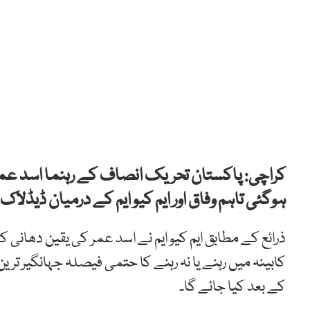
کراچی: پاکستان تحریک انصاف کے رہنما اسد عمر
ہوگئی تاہم وفاق اور ایم کیو ایم کے درمیان ڈیڈلاک 
ذرائع کے مطابق ایم کیو ایم نے اسد عمر کی یقین دھانی ک
کابینہ میں رہنے یا نہ رہنے کا حتمی فیصلہ جہانگیر تر
کے بعد کیا جائے گا۔