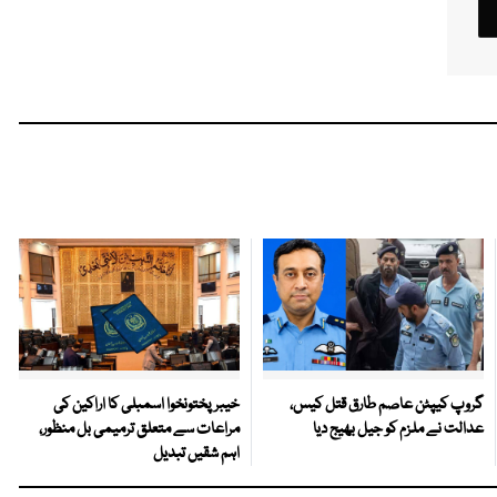
گروپ کیپٹن عاصم طارق قتل کیس،
خیبرپختونخوا اسمبلی کا اراکین کی
عدالت نے ملزم کو جیل بھیج دیا
مراعات سے متعلق ترمیمی بل منظور،
اہم شقیں تبدیل