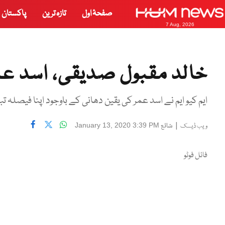
صفحۂ اول
تازہ ترین
پاکستان
7 Aug, 2026
خالد مقبول صدیقی، اسد عمر
ایم کیو ایم نے اسد عمر کی یقین دھانی کے باوجود اپنا فیصلہ تبد
|
شائع
January 13, 2020 3:39 PM
ویب ڈیسک
فائل فوٹو