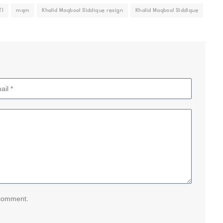
TI
mqm
Khalid Maqbool Siddique resign
Khalid Maqbool Siddique
 comment.