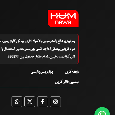
ہم نیوز پر شائع یا نشر ہونے والا مواد ادارتی ٹیم کی کاوش ہے۔ 
مواد کو بغیر پیشگی اجازت کسی بھی صورت میں استعمال یا
نقل کرنا درست نہیں۔ تمام حقوق محفوظ ہیں © 2026
رابطہ کریں
پرائیویسی پالیسی
ہمیں فالو کریں
WhatsApp
Twitter
Facebook
Facebook