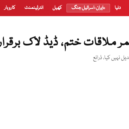
دنیا
ایران-اسرائیل جنگ
کھیل
انٹرٹینمنٹ
کاروبار
 ملاقات ختم، ڈیڈ لاک برقرار
یل نہیں کیا، ذرائع