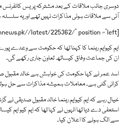
دوسری جانب ملاقات کے بعد مشترکہ پریس کانفرنس میں ای
آئی سے ملاقات ہوئی مذاکرات نہیں تھے اور یہ سلسلہ جا
[post-relate link=”https://humnews.pk//latest/225362/” position =”left”]
ایم کیوایم رہنما کا کہنا تھا کہ حکومت سے وعدے پورے 
ان کی جماعت وفاق کیساتھ تعاون جاری رکھے گی۔
اسد عمر نے کہا حکومت کی خواہش ہے خالد مقبول صدیقی
کرائی گئی ہے۔ معاملات ہمیشہ مذاکرات سے حل ہوتے
خیال رہے کہ ایم کیوایم رہنما خالد مقبول صدیقی نے گز
استعفیٰ دے دیا تھا انہوں نے کہا تھا کہ ایم کیو ایم 
سے الگ ہونے کا اعلان کیا۔