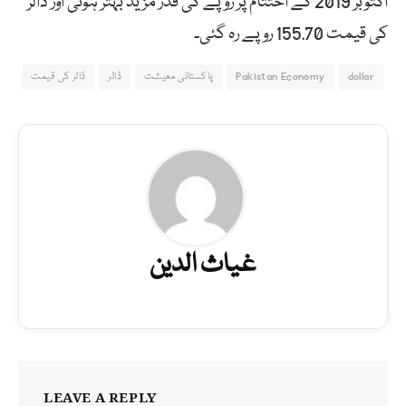
اکتوبر 2019 کے اختتام پر روپے کی قدر مزید بہتر ہوئی اور ڈالر
کی قیمت 155.70 روپے رہ گئی۔
dollar
Pakistan Economy
پاکستانی معیشت
ڈالر
ڈالر کی قیمت
غیاث الدین
LEAVE A REPLY