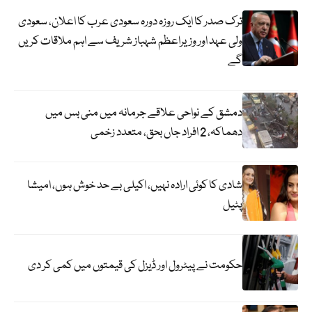
ترک صدر کا ایک روزہ دورہ سعودی عرب کا اعلان، سعودی
ولی عہد اور وزیراعظم شہباز شریف سے اہم ملاقات کریں
گے
دمشق کے نواحی علاقے جرمانہ میں منی بس میں
دھماکہ، 2 افراد جاں بحق، متعدد زخمی
شادی کا کوئی ارادہ نہیں، اکیلی بے حد خوش ہوں، امیشا
پٹیل
حکومت نے پیٹرول اور ڈیزل کی قیمتوں میں کمی کر دی