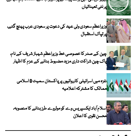
پر نئی تعیناتیاں
وزیراعظم سعودی ولی عہد کی دعوت پر سعودی عرب پہنچ گئے،
پر تپاک استقبال
چین کے صدر کا خصوصی خط وزیراعظم شہباز شریف کے نام،
پاک چین شراکت داری مزید مضبوط بنانے کے عزم کا اظہار
غزہ میں اسرائیلی کارروائیوں پر پاکستان سمیت 8 اسلامی
ممالک کا مشترکہ اعلامیہ
اسلام آباد ایکسپریس وے کو موٹروے طرز بنانے کا منصوبہ،
محسن نقوی کا اعلان