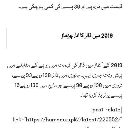
قیمت میں نو روپے اور 30 پیسے کی کمی ہوچکی ہے۔
2019 میں ڈالر کا اتار چڑھاؤ
2019 کے آغاز میں ڈالر کی قیمت میں روپے کے مقابلے میں
پیش رفت جاری رہی۔ جنوری میں ڈالر 138 روپے93 پیسے،
فروری میں 138 روپے 90 پیسے اور مارچ میں 139 روپے10
پیسے پر ٹریڈ کررہا تھا۔
[post-relate
link=”https://humnews.pk//latest/220552/”