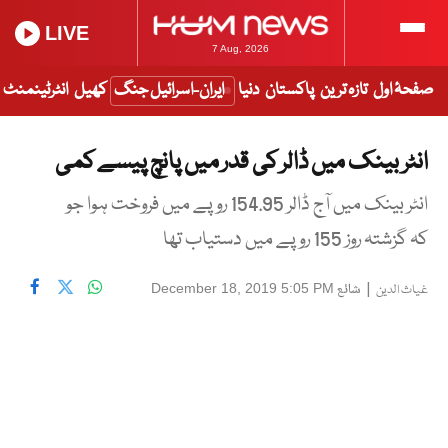
LIVE
7 Aug, 2026
صفحۂ اول
تازہ ترین
پاکستان
دنیا
ایران-اسرائیل جنگ
کھیل
انٹرٹینمنٹ
انٹر بینک میں ڈالر کی قدر میں پانچ پیسے کمی
انٹر بینک میں آج ڈالر 154.95 روپے میں فروخت ہوا جو
کہ گزشتہ روز 155 روپے میں دستیاب تھا
|
شائع
December 18, 2019 5:05 PM
غیاث الدین