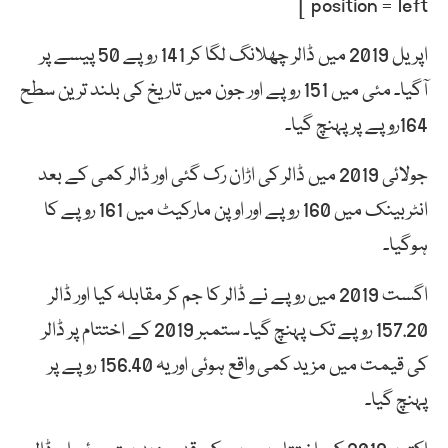
position =”left”]
اپریل 2019 میں ڈالر چھلانگ لگا کر 141 روپے 50 پیسے پر
آگیا۔ مئی میں 151 روپے اور جون میں تاریخ کی بلند ترین سطح
164روپے پر پہنچ گیا۔
جولائی 2019 میں ڈالر کی اڑان رک گئی اور ڈالر کمی کے بعد
انٹربینک میں 160 روپے اور اوپن مارکیٹ میں 161 روپے کا
ہوگیا۔
اگست 2019 میں روپے نے ڈالر کا جم کر مقابلہ کیا اور ڈالر
157.20 روپے تک پہنچ گیا۔ ستمبر 2019 کے اختتام پر ڈالر
کی قیمت میں مزید کمی واقع ہوئی اور یہ 156.40 روپے پر
پہنچ گیا۔