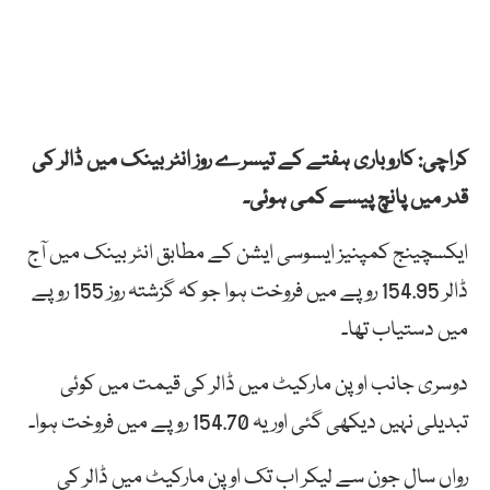
کراچی: کاروباری ہفتے کے تیسرے روز انٹر بینک میں ڈالر کی
قدر میں پانچ پیسے کمی ہوئی۔
ایکسچینج کمپنیز ایسوسی ایشن کے مطابق انٹر بینک میں آج
ڈالر 154.95 روپے میں فروخت ہوا جو کہ گزشتہ روز 155 روپے
میں دستیاب تھا۔
دوسری جانب اوپن مارکیٹ میں ڈالر کی قیمت میں کوئی
تبدیلی نہیں دیکھی گئی اور یہ 154.70 روپے میں فروخت ہوا۔
رواں سال جون سے لیکر اب تک اوپن مارکیٹ میں ڈالر کی