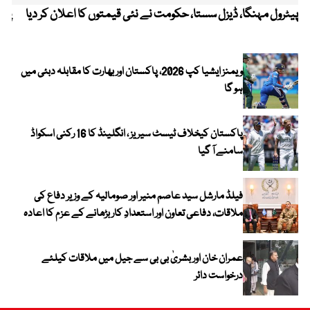
پیٹرول مہنگا، ڈیزل سستا، حکومت نے نئی قیمتوں کا اعلان کر دیا
پنج
ویمنز ایشیا کپ 2026، پاکستان اور بھارت کا مقابلہ دبئی میں
ہو گا
پاکستان کیخلاف ٹیسٹ سیریز ، انگلینڈ کا 16 رکنی اسکواڈ
سامنے آ گیا
فیلڈ مارشل سید عاصم منیر اور صومالیہ کے وزیر دفاع کی
ملاقات، دفاعی تعاون اور استعدادِ کار بڑھانے کے عزم کا اعادہ
عمران خان اور بشریٰ بی بی سے جیل میں ملاقات کیلئے
درخواست دائر