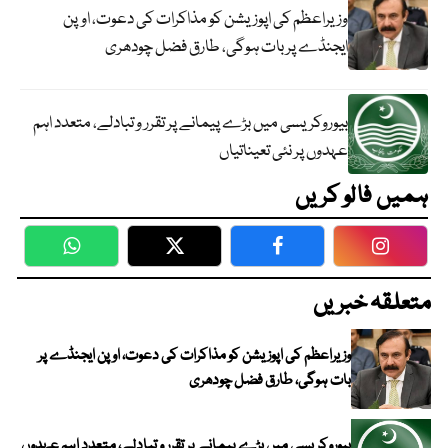
وزیراعظم کی اپوزیشن کو مذاکرات کی دعوت، اوپن
ایجنڈے پر بات ہوگی، طارق فضل چودھری
بیوروکریسی میں بڑے پیمانے پر تقرر و تبادلے، متعدد اہم
عہدوں پر نئی تعیناتیاں
ہمیں فالو کریں
WhatsApp
Twitter
Facebook
Faceboo
متعلقہ خبریں
وزیراعظم کی اپوزیشن کو مذاکرات کی دعوت، اوپن ایجنڈے پر
بات ہوگی، طارق فضل چودھری
بیوروکریسی میں بڑے پیمانے پر تقرر و تبادلے، متعدد اہم عہدوں