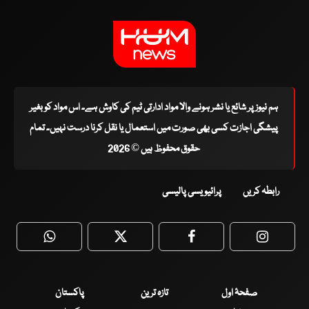
ہم نیوز پر شائع یا نشر ہونے والا مواد ادارتی ٹیم کی کاوش ہے۔ اس مواد کو بغیر
پیشگی اجازت کسی بھی صورت میں استعمال یا نقل کرنا درست نہیں۔ تمام
حقوق محفوظ ہیں © 2026
رابطہ کریں
پرائیویسی پالیسی
WhatsApp
Twitter
Facebook
Faceboo
صفحۂ اول
تازہ ترین
پاکستان