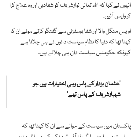
انہوں نے کہا کہ اللہ تعالیٰ نوازشریف کو شفادیں اور وہ علاج کرا
کر واپس آئیں۔
اویس منگل والا اور شفا یوسفزئی سے گفتگو کرتے ہوئے ان کا
کہنا تھا کہ دنیا کا نظام سیاست دانوں نے ہی چلانا ہے
کیونکہ حکومتیں سیاست دان ہی چلاتے ہیں۔
’عثمان بزدار کے پاس وہی اختیارات ہیں جو
شہبازشریف کے پاس تھے‘
پاکستان میں سیاست کے حوالے سے ان کا کہنا تھا کہ
سیاست میں اچھے لوگ نہ آئے تو ملک کے مسائل مزید