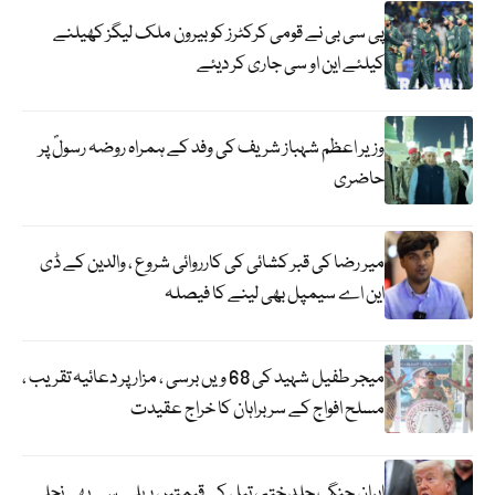
پی سی بی نے قومی کرکٹرز کو بیرون ملک لیگز کھیلنے
کیلئے این او سی جاری کر دیئے
وزیر اعظم شہباز شریف کی وفد کے ہمراہ روضہ رسولؐ پر
حاضری
میر رضا کی قبر کشائی کی کارروائی شروع ، والدین کے ڈی
این اے سیمپل بھی لینے کا فیصلہ
میجر طفیل شہید کی 68 ویں برسی ، مزار پر دعائیہ تقریب ،
مسلح افواج کے سربراہان کا خراج عقیدت
ایران جنگ جلد ختم ، تیل کی قیمتیں پہلے سے بھی نچلی