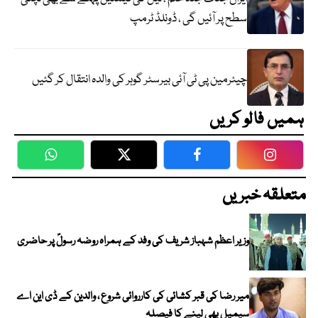
سطح پر آئیں گی ، ڈونلڈ ٹرمپ
چیئرمین پی ٹی آئی بیرسٹر گوہر کی والدہ انتقال کر گئیں
ہمیں فالو کریں
WhatsApp
Twitter
Facebook
Faceboo
متعلقہ خبریں
وزیر اعظم شہباز شریف کی وفد کے ہمراہ روضہ رسولؐ پر حاضری
میر رضا کی قبر کشائی کی کارروائی شروع ، والدین کے ڈی این اے
سیمپل بھی لینے کا فیصلہ