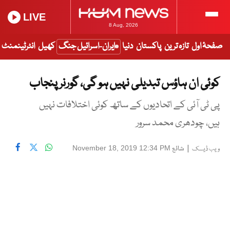
LIVE
8 Aug, 2026
صفحۂ اول
تازہ ترین
پاکستان
دنیا
ایران-اسرائیل جنگ
کھیل
انٹرٹینمنٹ
کوئی ان ہاؤس تبدیلی نہیں ہو گی، گورنر پنجاب
پی ٹی آئی کے اتحادیوں کے ساتھ کوئی اختلافات نہیں
ہیں، چودھری محمد سرور
|
شائع
November 18, 2019 12:34 PM
ویب ڈیسک