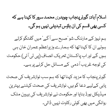
اسلام آباد: گورنر پنجاب چوہدر
ی
محمد سرور کا کہنا ہے کہ
کسی بھی قسم کی ان ہاؤس تبدیلی نہیں ہو گی۔
ہم نیوز کے مارننگ شو ’صبح سے آگے‘ میں گفتگو کرتے
ہوئے ان کا کہنا تھا کہ ہمارے وزیراعظم عمران خان ہی
ہوں گے اور اب پاکستان تحریک انصاف (پی ٹی آئی) حکومت
کی توجہ غریب آدمی کے مسائل حل کرنے پر ہے۔
گورنر پنجاب کا مزید کہنا تھا کہ ہم سب نوازشریف کی صحت
یابی کےلیے دعا گو ہیں، نوازشریف کی صحت کیلئے بہترین
میڈیکل بورڈ بنایا اور حکومت نے نوازشریف کی بیرون ملک
روانگی میں بھی کوئی رکاوٹ نہیں ڈالی۔