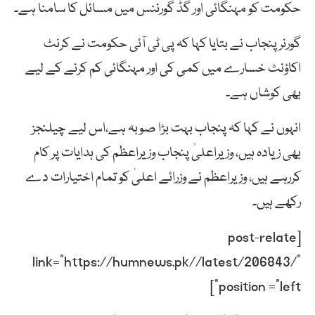
حکومت کو مہنگائی اور گڈ گورننس میں مسائل کا سامنا ہے۔
گورنر پنجاب نے بتایا کہا کہ پی ٹی آئی حکومت نے کرنٹ
اکاؤنٹ خسارے میں کمی کی اور مہنگائی کم کرنے کے لیے
بھی کوشاں ہے۔
انہوں نے کہا کہ پنجاب بہت بڑا صوبہ ہے،اس لیے چیلنجز
بھی زیادہ ہیں، وزیراعلیٰ پنجاب وزیراعظم کی ہدایات پر کام
کررہے ہیں، وزیراعظم نے وزرائے اعلیٰ کو تمام اختیارات دے
رکھے ہیں۔
[post-relate
link=”https://humnews.pk//latest/206843/”
position =”left”]