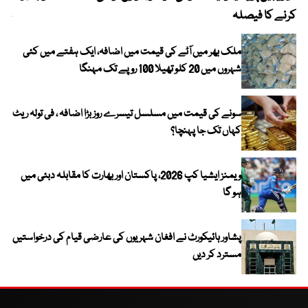
کرنے کا فیصلہ
چھی
ملک بھر میں آٹے کی قیمت میں اضافہ، ایک ہفتے میں کئی
شہروں میں 20 کلو تھیلا 100 روپے تک مہنگا
سونے کی قیمت میں مسلسل تیسرے روز بڑا اضافہ ، فی تولہ ریٹ
کہاں تک جا پہنچا؟
ویمنز ایشیا کپ 2026، پاکستان اور بھارت کا مقابلہ دبئی میں
ہو گا
پشاور ہائیکورٹ نے افغان شہریوں کی عارضی قیام کی درخواستیں
مسترد کر دیں