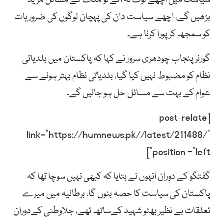
بڑھیں گے، اچھے سیاست دان کی پہچان لوگوں کی ضروریات
کو سمجھ کر پورا کرنا ہے۔
گورنر پنجاب چودھری سرور نے کہا کہ پاکستان میں بلدیاتی
نظام کو مضبوط نہیں کیا گیا، بلدیاتی نظام بہتر ہونے سے
عوام کے بہت سے مسائل حل ہو جائیں گے۔
[post-relate
link=”https://humnews.pk//latest/211488/”
position =”left”]
گفتگو کے دوران انہوں نے بتایا کہ کبھی نہیں سوچا تھا کہ
پاکستان کی سیاست کا حصہ بنوں گا، برطانیہ میں میرے
تعلقات بے نظیر بھٹو شہید کےساتھ تھے، جلاوطنی کےدوران