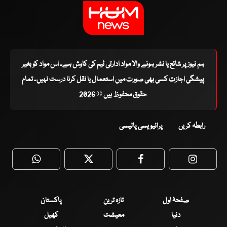
ہم نیوز پر شائع یا نشر ہونے والا مواد ادارتی ٹیم کی کاوش ہے۔ اس مواد کو بغیر
پیشگی اجازت کسی بھی صورت میں استعمال یا نقل کرنا درست نہیں۔ تمام
حقوق محفوظ ہیں © 2026
رابطہ کریں
پرائیویسی پالیسی
WhatsApp
Twitter
Facebook
Faceboo
صفحۂ اول
تازہ ترین
پاکستان
دنیا
معیشت
کھیل