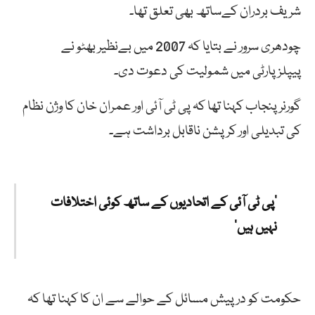
شریف بردران کےساتھ بھی تعلق تھا۔
چودھری سرور نے بتایا کہ 2007 میں بےنظیر بھٹو نے
پیپلزپارٹی میں شمولیت کی دعوت دی۔
گورنر پنجاب کہنا تھا کہ پی ٹی آئی اور عمران خان کا وژن نظام
کی تبدیلی اور کرپشن ناقابل برداشت ہے۔
’پی ٹی آئی کے اتحادیوں کے ساتھ کوئی اختلافات
نہیں ہیں‘
حکومت کو درپیش مسائل کے حوالے سے ان کا کہنا تھا کہ