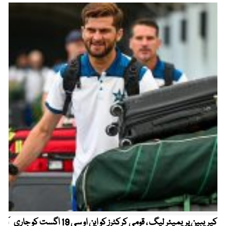
کیریبین پریمیئر لیگ ، قومی کرکٹرز کو این او سی 19 اگست کو جاری
آز