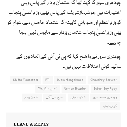
چودھری سرور کا کہنا تھا کہ عثمان بزدار کے پاس وہی
اختیارات ہیں جو شہبازشریف کے پاس تھے، وزیراعلیٰ پنجاب
کو وزیراعظم اور صوبائی کابینہ کا اعتماد حاصل ہے، عوام کو
بھی وزیراعلیٰ پنجاب عثمان بزدار سے مایوس نہیں ہونا
چاہیے۔
چوہدری سرور نے واضح کیا کہ پی ٹی آئی کے اتحادیوں کے
ساتھ کوئی اختلافات نہیں ہیں۔
Shiffa Yousafzai
PTI
Ovais Mangalwala
Chaudhry Sarwar
Subah Say Agay
Usman Buzdar
اویس منگل والا
چوہدری محمد سرور
شفا یوسفزئی
صبح سے آگے
عثمان بزدار
گورنر پنجاب
LEAVE A REPLY