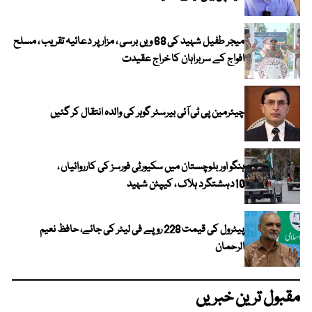
میجر طفیل شہید کی 68 ویں برسی ، مزار پر دعائیہ تقریب ، مسلح
افواج کے سربراہان کا خراج عقیدت
چیئرمین پی ٹی آئی بیرسٹر گوہر کی والدہ انتقال کر گئیں
ہنگو اور بلوچستان میں سکیورٹی فورسز کی کارروائیاں ،
10دہشتگرد ہلاک ، کیپٹن شہید
پیٹرول کی قیمت 228 روپے فی لیٹر کی جائے، حافظ نعیم
الرحمان
مقبول ترین خبریں