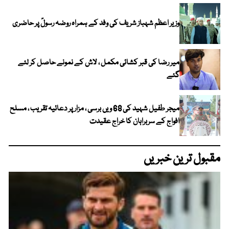
وزیر اعظم شہباز شریف کی وفد کے ہمراہ روضہ رسولؐ پر حاضری
میر رضا کی قبر کشائی مکمل ، لاش کے نمونے حاصل کر لئے
گئے
میجر طفیل شہید کی 68 ویں برسی ، مزار پر دعائیہ تقریب ، مسلح
افواج کے سربراہان کا خراج عقیدت
مقبول ترین خبریں