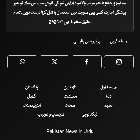
ہم نیوز پر شائع یا نشر ہونے والا مواد ادارتی ٹیم کی کاوش ہے۔ اس مواد کو بغیر
پیشگی اجازت کسی بھی صورت میں استعمال یا نقل کرنا درست نہیں۔ تمام
حقوق محفوظ ہیں © 2026
رابطہ کریں
پرائیویسی پالیسی
WhatsApp
Twitter
Facebook
Faceboo
صفحۂ اول
تازہ ترین
پاکستان
دنیا
معیشت
کھیل
تعلیم
صحت
انٹرٹینمنٹ
ٹیکنالوجی
دلچسپ و عجیب
Pakistan News in Urdu