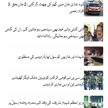
ڈیرہ غازی خان میں گھر کی چھت گر گئی ، 2 جاں بحق ، 3
افراد زخمی
الٹی گنتی والے خود بھی سیدھے ہو جائیں گے ، ان کی گنتی
بھی سیدھی ہو جائیگی ، رانا ثناء اللہ
شہداء اور غازیوں کو سول ایوارڈز دینے کی منظوری
پی سی بی نے قومی کرکٹرز کو بیرون ملک لیگز کھیلنے
کیلئے این او سی جاری کر دیئے
وزیر اعظم شہباز شریف کی وفد کے ہمراہ روضہ رسولؐ پر