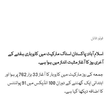
فوٹو: فائل
اسلام آباد: پاکستان اسٹاک مارکیٹ میں کاروباری ہفتے کے
آخری روز کا آغاز مثبت انداز میں ہوا ہے۔
جمعہ کے روز مارکیٹ میں کاروبار کا آغاز 33 ہزار 762 پر ہوا اور
ابتدائی ایک گھنٹے کے دوران 100 انڈیکس میں 91 پوائنٹس
کا اضافہ دیکھا گیا ہے۔