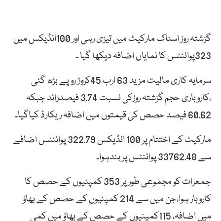
گزشتہ روز اسٹاک مارکیٹ میں تیزی رہی اور 100انڈیکس میں
323پوائنٹس کا نمایاں اضافہ دیکھا گیا ۔
سرمایہ کاری مالیت مزید 63 ارب 45کروڑ روپے بڑھ گئی
،کاروباری حجم گزشتہ روزکی نسبت 3.74 فیصدزائد جبکہ
60.62 فیصد حصص کی قیمتوں میں اضافہ ریکارڈ کیاگیا۔
مارکیٹ کے اختتام پر 100 انڈیکس 322.79 پوائنٹس اضافے
سے 33762.48 پوائنٹس پر بندہوا۔
جمعرات کو مجموعی طورپر 353 کمپنیوں کے حصص کا
کاروبار ہوا،جن میں سے 214 کمپنیوں کے حصص کے بھاؤ
میں اضافہ، 115کمپنیوں کے حصص کے بھاؤ میں کمی