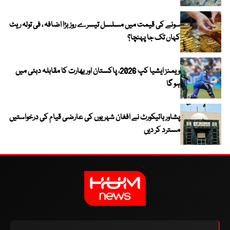
سونے کی قیمت میں مسلسل تیسرے روز بڑا اضافہ ، فی تولہ ریٹ
کہاں تک جا پہنچا؟
ویمنز ایشیا کپ 2026، پاکستان اور بھارت کا مقابلہ دبئی میں
ہو گا
پشاور ہائیکورٹ نے افغان شہریوں کی عارضی قیام کی درخواستیں
مسترد کر دیں