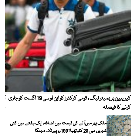
کیریبین پریمیئر لیگ ، قومی کرکٹرز کو این او سی 19 اگست کو جاری
آز
کرنے کا فیصلہ
چھی
ملک بھر میں آٹے کی قیمت میں اضافہ، ایک ہفتے میں کئی
شہروں میں 20 کلو تھیلا 100 روپے تک مہنگا