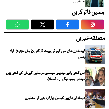
حاضری
ہمیں فالو کریں
WhatsApp
Twitter
Facebook
Faceboo
متعلقہ خبریں
ڈیرہ غازی خان میں گھر کی چھت گر گئی ، 2 جاں بحق ، 3 افراد
زخمی
الٹی گنتی والے خود بھی سیدھے ہو جائیں گے ، ان کی گنتی بھی
سیدھی ہو جائیگی ، رانا ثناء اللہ
شہداء اور غازیوں کو سول ایوارڈز دینے کی منظوری