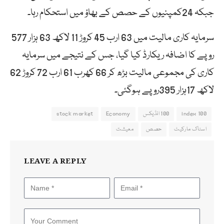
جبکہ 24کمپنیوں کے حصص کے بھاؤ میں استحکام رہا۔
سرمایہ کاری مالیت میں 63 ارب 45 کروڑ 11 لاکھ 63 ہزار 577
روپے کا اضافہ ریکارڈ کیا گیا، جس کے نتیجے میں سرمایہ
کاری کی مجموعی مالیت بڑھ کر 66 کھرب 61 ارب 72 کروڑ 62
لاکھ 17ہزار 395روپے ہوگئی۔
100 index
100 انڈیکس
Economy
stock market
اسٹاک مارکیٹ
حصص
معیشت
LEAVE A REPLY