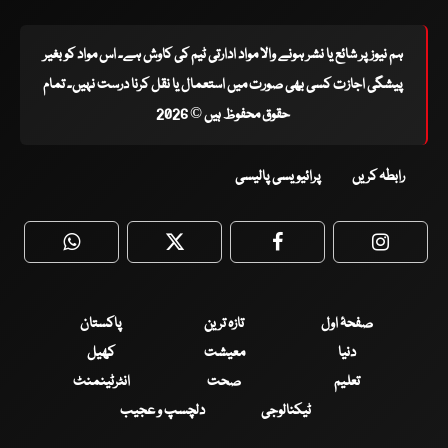
ہم نیوز پر شائع یا نشر ہونے والا مواد ادارتی ٹیم کی کاوش ہے۔ اس مواد کو بغیر
پیشگی اجازت کسی بھی صورت میں استعمال یا نقل کرنا درست نہیں۔ تمام
حقوق محفوظ ہیں © 2026
رابطہ کریں
پرائیویسی پالیسی
WhatsApp
Twitter
Facebook
Faceboo
صفحۂ اول
تازہ ترین
پاکستان
دنیا
معیشت
کھیل
تعلیم
صحت
انٹرٹینمنٹ
ٹیکنالوجی
دلچسپ و عجیب