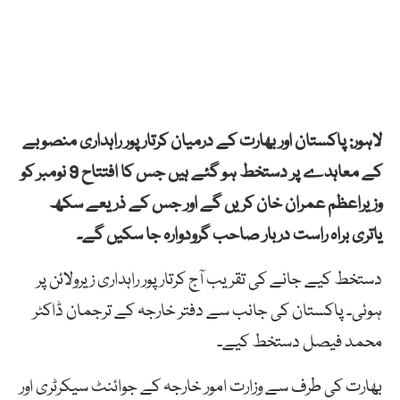
لاہور:
پاکستان اور بھارت کے درمیان کرتار پور راہداری منصوبے
کے معاہدے پر دستخط ہو گئے ہیں جس کا افتتاح 9 نومبر کو
وزیراعظم عمران خان کریں گے اور جس کے ذریعے سکھ
یاتری براہ راست دربار صاحب گرودوارہ جا سکیں گے۔
دستخط کیے جانے کی تقریب آج کرتارپور راہداری زیرولائن پر
ہوئی۔ پاکستان کی جانب سے دفتر خارجہ کے ترجمان ڈاکٹر
محمد فیصل دستخط کیے۔
بھارت کی طرف سے وزارت امور خارجہ کے جوائنٹ سیکرٹری اور