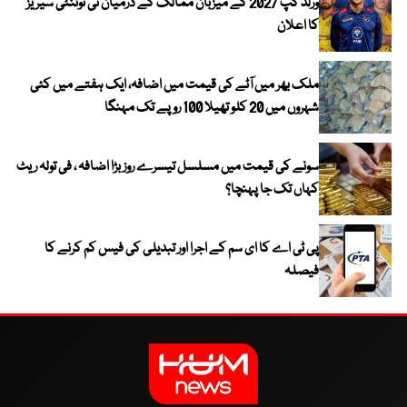
ورلڈ کپ 2027 کے میزبان ممالک کے درمیان ٹی ٹوئنٹی سیریز
کا اعلان
ملک بھر میں آٹے کی قیمت میں اضافہ، ایک ہفتے میں کئی
شہروں میں 20 کلو تھیلا 100 روپے تک مہنگا
سونے کی قیمت میں مسلسل تیسرے روز بڑا اضافہ ، فی تولہ ریٹ
کہاں تک جا پہنچا؟
پی ٹی اے کا ای سم کے اجرا اور تبدیلی کی فیس کم کرنے کا
فیصلہ