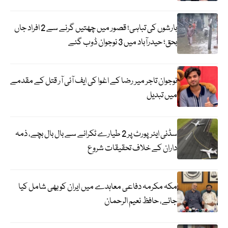
بارشوں کی تباہی؛ قصور میں چھتیں گرنے سے 2 افراد جاں
بحق؛ حیدرآباد میں 3 نوجوان ڈوب گئے
نوجوان تاجر میر رضا کے اغوا کی ایف آئی آر قتل کے مقدمے
میں تبدیل
سڈنی ایئرپورٹ پر 2 طیارے ٹکرانے سے بال بال بچے، ذمہ
داران کے خلاف تحقیقات شروع
مکہ مکرمہ دفاعی معاہدے میں ایران کو بھی شامل کیا
جائے، حافظ نعیم الرحمان