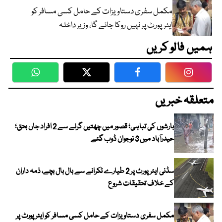
مکمل سفری دستاویزات کے حامل کسی مسافر کو
ایئرپورٹ پر نہیں روکا جائے گا، وزیر داخلہ
ہمیں فالو کریں
WhatsApp
Twitter
Facebook
Faceboo
متعلقہ خبریں
بارشوں کی تباہی؛ قصور میں چھتیں گرنے سے 2 افراد جاں بحق؛
حیدرآباد میں 3 نوجوان ڈوب گئے
سڈنی ایئرپورٹ پر 2 طیارے ٹکرانے سے بال بال بچے، ذمہ داران
کے خلاف تحقیقات شروع
مکمل سفری دستاویزات کے حامل کسی مسافر کو ایئرپورٹ پر