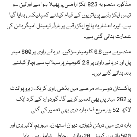
مذکورہ منصوبہ 823 ایکڑ اراضی پر پھیلا ہوا ہے اور تین سو
تیس ایکڑ رقبے پر یاتریوں کے قیام کیلئے کمپلیکس بنایا گیا
ہے۔ تیرہ اعشاریہ پانچ ایکڑ رقبے پر بارڈر ٹرمینل امیگریشن کی
عمارت بنائی گئی ہے۔
منصوبے میں 6.8 کلومیٹر سڑکیں، دریائے راوی پر 800 میٹر
پل اور دریائے راوی پر 2.8 کلومیٹر پر سیلاب سے بچاؤ کیلئے
بند بنائے گئے ہیں۔
پاکستان دوسرے مرحلے میں بڈھی راوی کریک زیرو پوائنٹ
پر 262 میٹر پل بھی تعمیر کریے گا۔ گوردوارہ کے گرد ایک
لاکھ 52 ہزار مربع فٹ بارہ دری بھی تعمیر کی گئی۔
بارہ دری میں درشن ڈیوڑی، دیوان استھان، میوزیم، لائبریری اور
500 یاتریوں کیلئے 20 رہائشی احاطے شامل ہیں۔ بابا