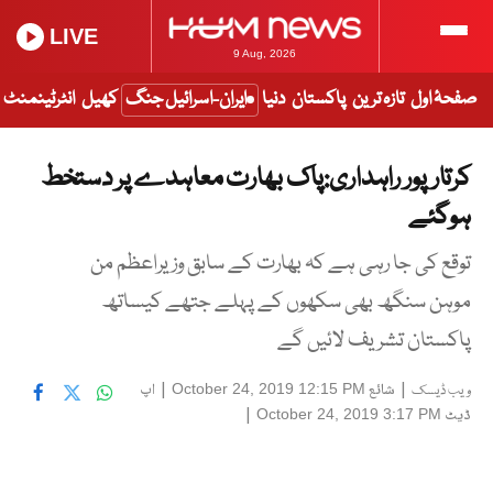
LIVE
9 Aug, 2026
صفحۂ اول
تازہ ترین
پاکستان
دنیا
ایران-اسرائیل جنگ
کھیل
انٹرٹینمنٹ
کرتارپور راہداری:پاک بھارت معاہدے پر دستخط
ہوگئے
توقع کی جا رہی ہے کہ بھارت کے سابق وزیراعظم من
موہن سنگھ بھی سکھوں کے پہلے جتھے کیساتھ
پاکستان تشریف لائیں گے
|
شائع
|
اپ
October 24, 2019 12:15 PM
ویب ڈیسک
ڈیٹ
|
October 24, 2019 3:17 PM