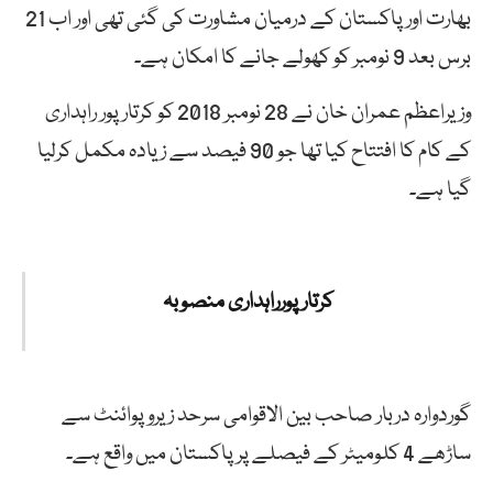
بھارت اور پاکستان کے درمیان مشاورت کی گئی تھی اور اب 21
برس بعد 9 نومبر کو کھولے جانے کا امکان ہے۔
وزیراعظم عمران خان نے 28 نومبر 2018 کو کرتارپور راہداری
کے کام کا افتتاح کیا تھا جو 90 فیصد سے زیادہ مکمل کرلیا
گیا ہے۔
کرتار پورراہداری منصوبہ
گوردوارہ دربار صاحب بین الاقوامی سرحد زیرو پوائنٹ سے
ساڑھے 4 کلومیٹر کے فیصلے پر پاکستان میں واقع ہے۔