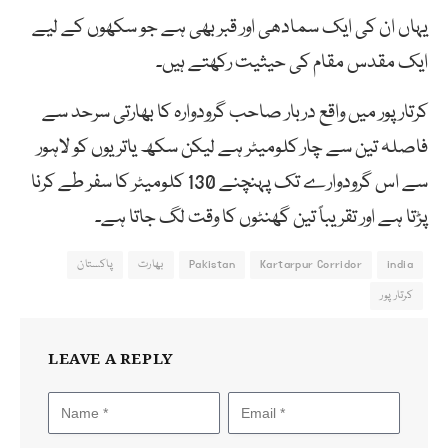
یہاں ان کی ایک سمادھی اور قبر بھی ہے جو سکھوں کے لیے
ایک مقدس مقام کی حیثیت رکھتے ہیں۔
کرتار پور میں واقع دربار صاحب گرودوارہ کا بھارتی سرحد سے
فاصلہ تین سے چار کلومیٹر ہے لیکن سکھ یاتریوں کو لاہور
سے اس گرودوارے تک پہنچنے 130 کلومیٹر کا سفر طے کرنا
پڑتا ہے اور تقریباً تین گھنٹوں کا وقت لگ جاتا ہے۔
india
Kartarpur Corridor
Pakistan
بھارت
پاکستان
کرتار پور
LEAVE A REPLY