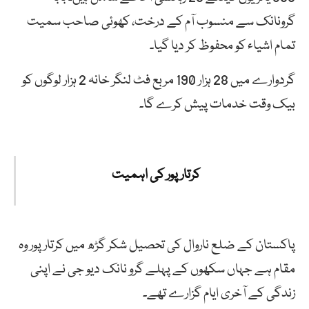
گرونانک سے منسوب آم کے درخت، کھوئی صاحب سمیت
تمام اشیاء کو محفوظ کر دیا گیا۔
گردوارے میں 28 ہزار 190 مربع فٹ لنگر خانہ 2 ہزار لوگوں کو
بیک وقت خدمات پیش کرے گا۔
کرتار پور کی اہمیت
پاکستان کے ضلع ناروال کی تحصیل شکر گڑھ میں کرتار پور وہ
مقام ہے جہاں سکھوں کے پہلے گرو نانک دیو جی نے اپنی
زندگی کے آخری ایام گزارے تھے۔