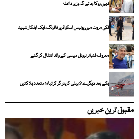
نہیں روکا جائے گا، وزیر داخلہ
لکی مروت میں پولیس اسکواڈ پر فائرنگ، ایک اہلکار شہید
معروف فٹبالر لیونل میسی کے والد انتقال کر گئے
یکے بعد دیگرے 2 ہیلی کاپٹر گر کر تباہ؛ متعدد ہلاکتیں
مقبول ترین خبریں