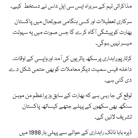
مذاکراتی ٹیم کے سربراہ ایس سی ایل داس نے دستخط کیے۔
سرکاری تعطیلات اور کسی ہنگامی صورتحال میں پاکستان
بھارت کو پیشگی آگاہ کرے گا جس صورت میں یہ سہولت
میسر نہیں ہوگی۔
کرتارپورراہداری پر سکھ یاتریوں کی آمد اور واپسی کے اوقات،
داخلہ فیس سمیت دیگر معاملات کو بھی حتمی شکل دے
دی گئی ہے۔
توقع کی جا رہی ہے کہ بھارت کے سابق وزیراعظم من موہن
سنگھ بھی سکھوں کے پہلے جتھے کیساتھ پاکستان
تشریف لائیں گے۔
ڈیرہ بابا نانک راہداری کے حوالے سے پہلی بار 1998 میں