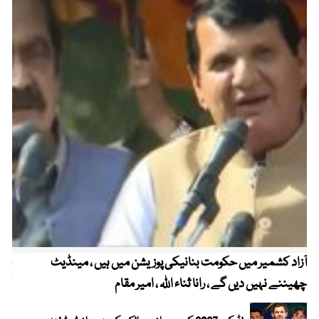
آزاد کشمیر میں حکومت بنانیکی پوزیشن میں ہیں ، مینڈیٹ
عوا
چھیننے نہیں دیں گے ، رانا ثناء اللہ ، امیر مقام
کم