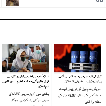
تیل کی قیمتوں میں مزید کمی ہو گئی،
اسلام آباد میں تعلیمی ادارے کل سے
پیٹرول و ڈیزل سستا ہونے کا امکان
کھل جائیں گے، محکمہ تعلیم سندھ کا بھی
اہم اعلان
امریکی خام تیل کی فی بیرل قیمت
ہفتے میں 6 روز تدریس کا اطلاق
مزید کمی کے ساتھ 78.97 ڈالر کی
صرف سرکاری اسکولوں پر ہوگا،
سطح پر آ گئی