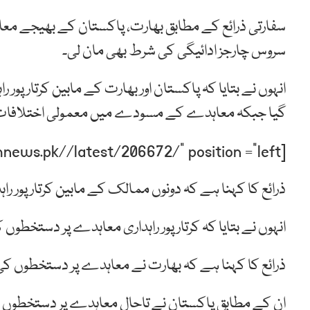
سروس چارجز ادائیگی کی شرط بھی مان لی۔
انہوں نے بتایا کہ پاکستان اور بھارت کے مابین کرتارپور ر
گیا جبکہ معاہدے کے مسودے میں معمولی اختلافات 
[post-relate link=”https://humnews.pk//latest/206672/” position =”left”]
ذرائع کا کہنا ہے کہ دونوں ممالک کے مابین کرتارپور 
انہوں نے بتایا کہ کرتارپور راہداری معاہدے پر دستخطوں کیلئے بھارت نے 23 اکتوب
ذرائع کا کہنا ہے کہ بھارت نے معاہدے پر دستخطوں کی ت
ان کے مطابق پاکستان نے تاحال معاہدے پر دستخطوں 