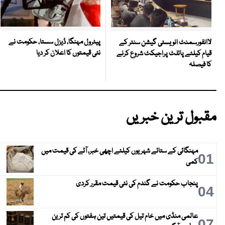
پیٹرول مہنگا، ڈیزل سستا، حکومت نے
لاانفورسمنٹ انویسٹی گیشن سنٹر کے
نئی قیمتوں کا اعلان کر دیا
قیام کیلئے پائلٹ پراجیکٹ شروع کرنے
کا فیصلہ
مقبول ترین خبریں
مہنگائی کے ستائے شہریوں کیلئے اچھی خبر، آٹے کی قیمت میں
01
کمی
پنجاب حکومت نے گندم کی نئی قیمت مقرر کردی
04
عالمی منڈی میں خام تیل کی قیمتیں تین ہفتوں کی کم ترین
07