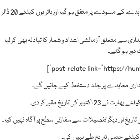
سفارتی ذرائع کے مطابق بھارت، پاکستان کے بھیجے معاہدے کے مسودے پر متفق ہو گیا اور یاتریوں کیلئے 20 ڈالر
اہداری سے متعلق آزمائشی اعداد و شمار کا تبادلہ بھی کر لیا
دور ہو گئے۔
راہداری معاہدے پر جلد دستخط کیے جائیں گے۔
ر کی تاریخ مقرر کر دی۔
اریخ اور دیگر تفصیلات سے سفارتی سطح پر آگاہ نہیں کیا۔
کیلئے حتمی تاریخ طے نہیں کی۔