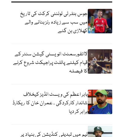
جوس بٹلر ٹی ٹوئنٹی کرکٹ کی تاریخ
میں سب سے زیادہ رنز بنانے والے
کھلاڑی بن گئے
لاانفورسمنٹ انویسٹی گیشن سنٹر کے
قیام کیلئے پائلٹ پراجیکٹ شروع کرنے
کا فیصلہ
بابر اعظم کی ویسٹ انڈیز کیخلاف
شاندار کارکردگی ، عمران خان کا ریکارڈ
برابر کر دیا
ٹیم میں تبدیلی کنڈیشن کی بنیاد پر