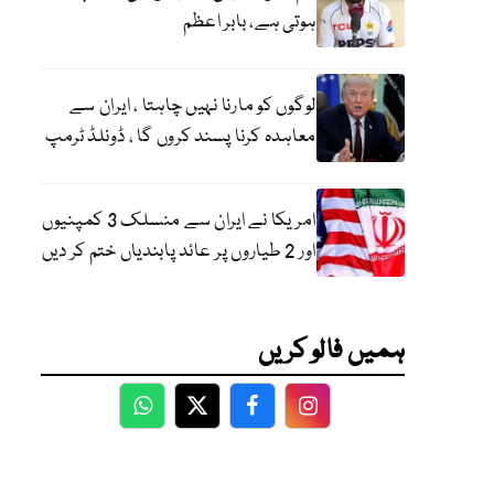
ہوتی ہے، بابر اعظم
لوگوں کو مارنا نہیں چاہتا ، ایران سے
معاہدہ کرنا پسند کروں گا ، ڈونلڈ ٹرمپ
امریکا نے ایران سے منسلک 3 کمپنیوں
اور 2 طیاروں پر عائد پابندیاں ختم کر دیں
ہمیں فالو کریں
WhatsApp
Twitter
Facebook
Facebook