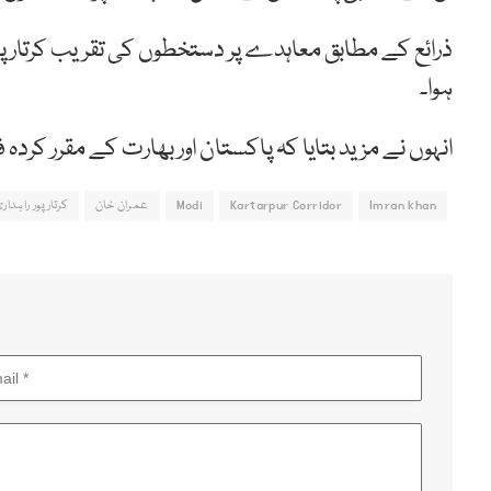
ذرائع کے مطابق معاہدے پر دستخطوں کی تقریب کرتارپور زی
ہوا۔
انہوں نے مزید بتایا کہ پاکستان اور بھارت کے مقرر کر
Imran khan
Kartarpur Corridor
Modi
عمران خان
کرتارپور راہدار