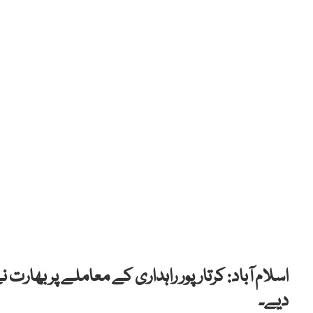
اسلام آباد: کرتارپور راہداری کے معاملے پر بھ
دیے۔