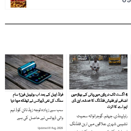
4 اگست تک دریاؤں میں پانی کے بہاؤ میں
فولڈ ایبل کے بعد اب رولیبل فون؟ سام
اضافے اور فلیش فلڈنگ کا خدشہ، این ڈی
سنگ کی نئی ڈیوائس نے تہلکہ مچا دیا
ایم اے کا الرٹ
سب سے زیادہ توجہ زیڈ نائن کوڈ نیم
راولپنڈی، جہلم، گوجرانوالہ سمیت
والی ڈیوائس نے حاصل کی ہے
نشیبی شہری علاقوں میں اربن فلڈنگ
Updated 01 Aug, 2026