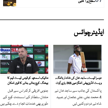
سطح پر آ گئیں
ایڈیٹرچوائس
مائیک اسمتھ کو قومی ٹیسٹ ٹیم کا
دوسرا ٹیسٹ، ساجد خان کی شاندار بالنگ،
بیٹنگ کوچ بنائے جانے کا قوی امکان
ویسٹ انڈیز پہلی اننگز میں 344 رنز پر آؤٹ
جنوبی افریقی کرکٹر اس سے قبل
پاکستان کی جانب سے ساجد خان نے
ملتان سلطانز کے اسسٹنٹ کوچ کے
4، محمد علی، علی عثمان اور عبید
طور پر بھی خدمات انجام دے چکے ہیں
شاہ نے دو دو وکٹیں لیں