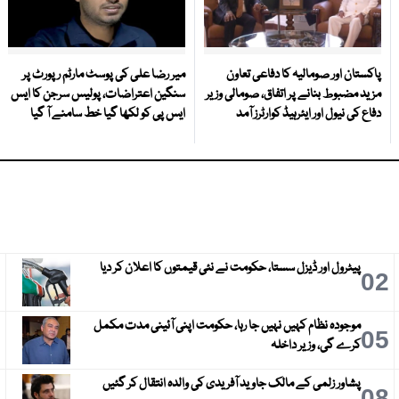
پاکستان اور صومالیہ کا دفاعی تعاون
میر رضا علی کی پوسٹ مارٹم رپورٹ پر
مزید مضبوط بنانے پر اتفاق، صومالی وزیر
سنگین اعتراضات، پولیس سرجن کا ایس
دفاع کی نیول اور ایئرہیڈ کوارٹرز آمد
ایس پی کو لکھا گیا خط سامنے آ گیا
پیٹرول اور ڈیزل سستا، حکومت نے نئی قیمتوں کا اعلان کر دیا
3
02
موجودہ نظام کہیں نہیں جا رہا، حکومت اپنی آئینی مدت مکمل
6
05
کرے گی، وزیر داخلہ
پشاور زلمی کے مالک جاوید آفریدی کی والدہ انتقال کر گئیں
9
08