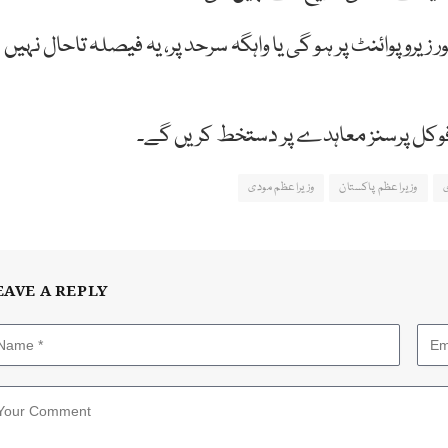
رو پوائنٹ پر ہو گی یا واہگہ سرحد پر، یہ فیصلہ تاحال نہیں
دہ فوکل پرسنز معاہدے پر دستخط کریں گے۔
ی
وزیراعظم پاکستان
وزیراعظم مودی
EAVE A REPLY