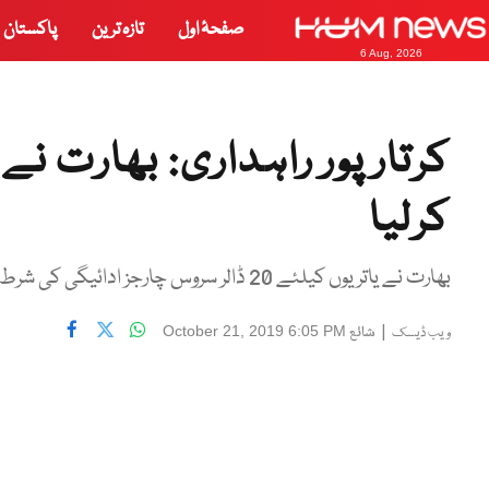
صفحۂ اول
تازہ ترین
پاکستان
6 Aug, 2026
کرتارپور راہداری: بھارت ن
کرلیا
بھارت نے یاتریوں کیلئے 20 ڈالر سروس چارجز ادائیگی کی شرط بھی مان لی، سفارتی ذرائع
|
شائع
October 21, 2019 6:05 PM
ویب ڈیسک