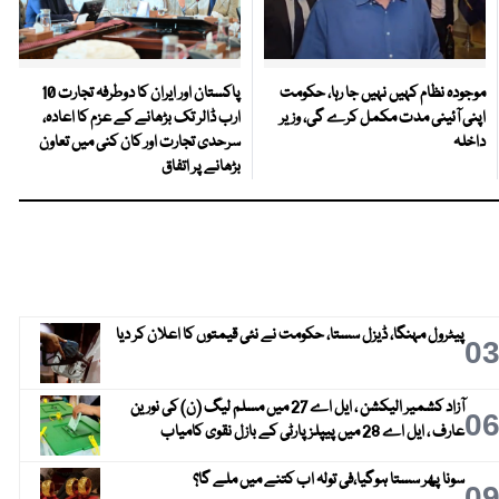
موجودہ نظام کہیں نہیں جا رہا، حکومت
پاکستان اور ایران کا دوطرفہ تجارت 10
اپنی آئینی مدت مکمل کرے گی، وزیر
ارب ڈالر تک بڑھانے کے عزم کا اعادہ،
داخلہ
سرحدی تجارت اور کان کنی میں تعاون
بڑھانے پر اتفاق
پیٹرول مہنگا، ڈیزل سستا، حکومت نے نئی قیمتوں کا اعلان کر دیا
0
آزاد کشمیر الیکشن ، ایل اے 27 میں مسلم لیگ (ن) کی نورین
0
عارف ، ایل اے 28 میں پیپلز پارٹی کے بازل نقوی کامیاب
سونا پھر سستا ہوگیا،فی تولہ اب کتنے میں ملے گا؟
0