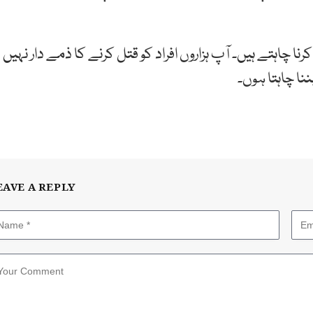
چاہتے ہیں۔ آپ ہزاروں افراد کو قتل کرنے کا ذمے دار نہیں
ننا چاہتا ہوں۔
EAVE A REPLY