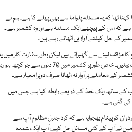
ا تھا کہ یہ مسئلہ پلواما سے بھی پہلے کا ہے۔ ہم نے
 ہے کہ اس کے پیچھے ایک مسئلہ ہے اور وہ کشمیر ہے ۔
میر کے حل کیلئے آوازیں اٹھاتے رہے ہیں۔
ا مؤقف لینے سے گھبراتے ہیں لیکن بطور سفارت کار میں یہ
امید رکھتا ہوں کہ اس معاملے پر دنیا کو آوازیں اٹھانی چاہیئیں۔ خاص طور پر کشمیر میں 70 دنوں سے جو کچھ ہو رہ
ر کے معاملے پر آواز نہ اٹھانا صرف دوہرا معیار ہے۔
ب کے ساتھ ایک خط کے ذریعے رابطہ کیا ہے جس میں
 کی گئی ہے۔
ان کو پیغام بھجوایا ہے کہ کرد جنرل مظلوم آپ سے
 ’میں نےآپ کے کئی مسائل حل کیے، آپ ایک عمدہ