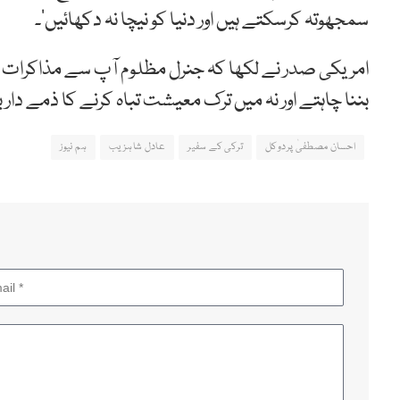
سمجھوتہ کرسکتے ہیں اور دنیا کو نیچا نہ دکھائیں‘۔
امریکی صدر نے لکھا کہ جنرل مظلوم آپ سے مذاکرات کرنا 
بننا چاہتے اور نہ میں ترک معیشت تباہ کرنے کا ذمے دار ب
احسان مصطفیٰ پردوکل
ترکی کے سفیر
عادل شاہزیب
ہم نیوز