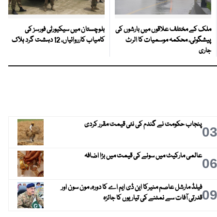
ملک کے مختلف علاقوں میں بارشوں کی
بلوچستان میں سیکیورٹی فورسز کی
پیشگوئی، محکمہ موسمیات کا الرٹ
کامیاب کارروائیاں، 12 دہشت گرد ہلاک
جاری
پنجاب حکومت نے گندم کی نئی قیمت مقرر کردی
0
عالمی مارکیٹ میں سونے کی قیمت میں بڑا اضافہ
0
فیلڈ مارشل عاصم منیرکا این ڈی ایم اے کا دورہ، مون سون اور
0
قدرتی آفات سے نمٹنے کی تیاریوں کا جائزہ