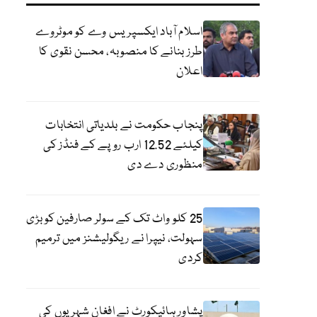
اسلام آباد ایکسپریس وے کو موٹروے
طرز بنانے کا منصوبہ، محسن نقوی کا
اعلان
پنجاب حکومت نے بلدیاتی انتخابات
کیلئے 12.52 ارب روپے کے فنڈز کی
منظوری دے دی
25 کلو واٹ تک کے سولر صارفین کو بڑی
سہولت، نیپرا نے ریگولیشنز میں ترمیم
کردی
پشاور ہائیکورٹ نے افغان شہریوں کی