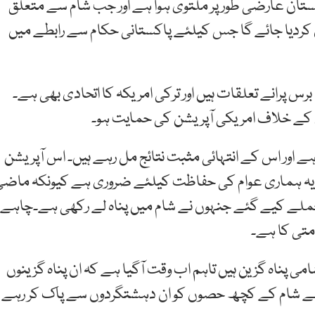
کستان عارضی طور پر ملتوی ہوا ہے اور جب شام سے متعلق
ن کردیا جائے گا جس کیلئے پاکستانی حکام سے رابطے میں
ترکی کے سفیر نے کہا کہ ترکی اور امریکہ کے درمیان 60 برس پرانے تعلقات ہیں اور ترکی امریکہ کا اتحادی بھی ہے۔
دی کے خلاف امریکی آپریشن کی حمایت ہو۔
ے اور اس کے انتہائی مثبت نتائج مل رہے ہیں۔ اس آپریشن
 یہ ہماری عوام کی حفاظت کیلئے ضروری ہے کیونکہ ماضی
ملے کیے گئے جنہوں نے شام میں پناہ لے رکھی ہے۔چاہے
متی کا ہے۔
 یرداکل نے کہا کہ ترکی میں 40 لاکھ شامی پناہ گزین ہیں تاہم اب وقت آگیا ہے کہ ان پناہ گزینوں
عے شام کے کچھ حصوں کو ان دہشتگردوں سے پاک کر رہے