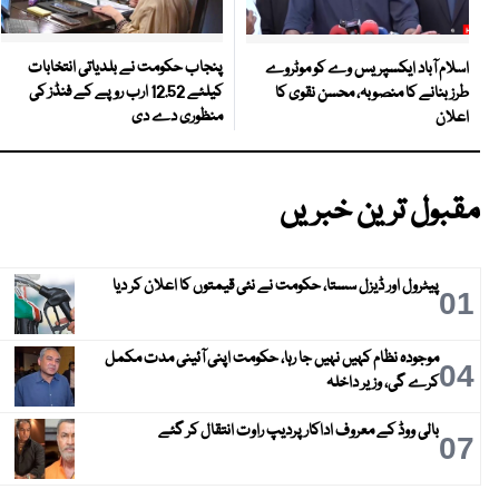
پنجاب حکومت نے بلدیاتی انتخابات
اسلام آباد ایکسپریس وے کو موٹروے
کیلئے 12.52 ارب روپے کے فنڈز کی
طرز بنانے کا منصوبہ، محسن نقوی کا
منظوری دے دی
اعلان
مقبول ترین خبریں
پیٹرول اور ڈیزل سستا، حکومت نے نئی قیمتوں کا اعلان کر دیا
01
موجودہ نظام کہیں نہیں جا رہا، حکومت اپنی آئینی مدت مکمل
04
کرے گی، وزیر داخلہ
بالی ووڈ کے معروف اداکار پردیپ راوت انتقال کر گئے
07