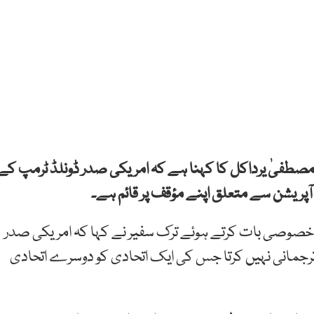
 مصطفیٰ یرداکل کا کہنا ہے کہ امریکی صدر ڈونلڈ ٹرمپ کے
ٓپریشن سے متعلق اپنے مؤقف پر قائم ہے۔
ھ خصوصی بات کرتے ہوئے ترک سفیر نے کہا کہ امریکی صدر
جمانی نہیں کرتا جس کی ایک اتحادی کو دوسرے اتحادی