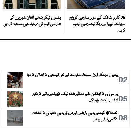
25 کلو واٹ تک کے سولر صارفین کو بڑی
پشاور ہائیکورٹ نے افغان شہریوں کی
سہولت، نیپرا نے ریگولیشنز میں ترمیم
عارضی قیام کی درخواستیں مسترد کر دیں
کردی
پیٹرول مہنگا، ڈیزل سستا، حکومت نے نئی قیمتوں کا اعلان کر دیا
3
02
پی سی بی کا ایکشن، غیر منظور شدہ لیگ کھیلنے والے کرکٹرز
6
05
کیلئے سخت وارننگ
آئندہ 48 گھنٹوں میں بارشوں اور دریاؤں میں طغیانی کا خدشہ،
9
08
ہنگامی تیاریاں تیز