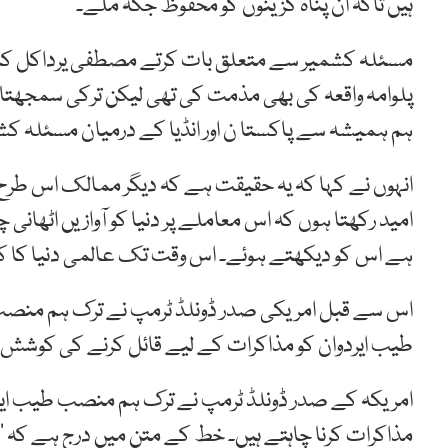
ہیں تاکہ ان پناہ گزینوں کو محفوظ جگہ ملے۔
مسئلہ کشمیر سے متعلق بات کرتے مصطفی یرداکل کا کہن
پلوامہ واقعہ کی بھی مذمت کی تھی لیکن ترکی سمجھتا
ہم ہمیشہ سے پاکستا ن اور انڈیا کے درمیان مسئلہ کش
انہوں نے کہا کہ یہ حقیقت ہے کہ دیگر ممالک اس طرح ک
ہے اس کو دیکھتے ہوئے۔ اس وقت تک عالمی دنیا کا کشمی
اس سے قبل امریکی صدر ڈونلڈ ٹرمپ نے ترک ہم منص
طیب ایردوان کو مذاکرات کے لیے قائل کرنے کی کوشش
امریکہ کے صدر ڈونلڈ ٹرمپ نے ترک ہم منصب طیب ایردو
مذاکرات کرنا چاہتے ہیں۔ خط کے متن میں درج ہے کہ