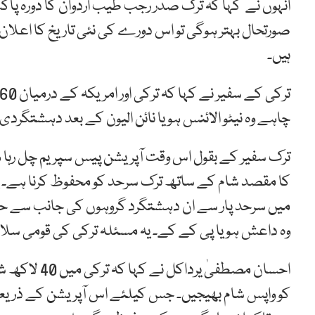
انہوں نے کہا کہ ترک صدر رجب طیب اردوان کا دورہ پا
صورتحال بہتر ہوگی تو اس دورے کی نئی تاریخ کا اعلا
ہیں۔
چاہے وہ نیٹو الائنس ہو یا نائن الیون کے بعد دہشتگر
ترک سفیر کے بقول اس وقت آپریشن پیس سپریم چل رہا ہ
کا مقصد شام کے ساتھ ترک سرحد کو محفوظ کرنا ہے۔
میں سرحد پار سے ان دہشتگرد گروہوں کی جانب سے ح
وہ داعش ہو یا پی کے کے۔ یہ مسئلہ ترکی کی قومی سلا
احسان مصطفیٰ
کو واپس شام بھیجیں۔ جس کیلئے اس آپریشن کے ذری