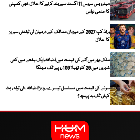
میٹرو بس سروس 11 اگست سے بند کرنے کا اعلان، نجی کمپنی
کا حتمی نوٹس
ورلڈ کپ 2027 کے میزبان ممالک کے درمیان ٹی ٹوئنٹی سیریز
کا اعلان
ملک بھر میں آٹے کی قیمت میں اضافہ، ایک ہفتے میں کئی
شہروں میں 20 کلو تھیلا 100 روپے تک مہنگا
سونے کی قیمت میں مسلسل تیسرے روز بڑا اضافہ ، فی تولہ ریٹ
کہاں تک جا پہنچا؟