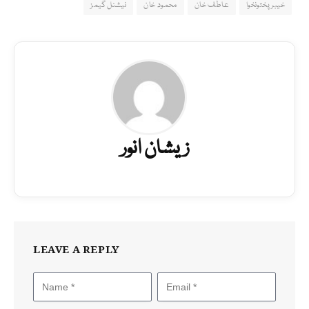
خیبر پختونخوا
عاطف خان
محمود خان
نیشنل گیمز
زیشان انور
LEAVE A REPLY