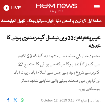
LIVE
9 Aug, 2026
صفحۂ اول
تازہ ترین
پاکستان
دنیا
ایران-اسرائیل جنگ
کھیل
انٹرٹینمنٹ
خیبر پختونخوا: 33 ویں نیشنل گیمز ملتوی ہونے کا
خدشہ
محمود خان کی جانب سے مشورہ دیا گیا کہ 26 اکتوبر
سے گیمز کا آغاز ہوگا جبکہ جے یو آئی کا احتجاج 27
اکتوبر سے شروع ہونا ہے جس سے اسلام آباد ، ایبٹ آباد
اور کراچی میں منعقد ہونے والے مقابلے شدید متاثر
ہوسکتے ہیں۔
|
شائع
October 12, 2019 3:15 PM
زیشان انور