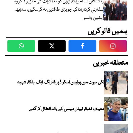
پاکستان نے امریکا، ایران کو مذاکرات کی میز پر لا کر وہ
سفارتی کردار اداکیا جو بڑی طاقتیں نہ کرسکیں، ساؤتھ
ایشین وائسز
ہمیں فالو کریں
WhatsApp
Twitter
Facebook
Faceboo
متعلقہ خبریں
لکی مروت میں پولیس اسکواڈ پر فائرنگ، ایک اہلکار شہید
معروف فٹبالر لیونل میسی کے والد انتقال کر گئے