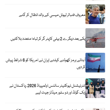
معروف فٹبالر لیونل میسی کے والد انتقال کر گئے
یکے بعد دیگرے 2 ہیلی کاپٹر گر کر تباہ؛ متعدد ہلاکتیں
آبنائے ہرمز کھولنے کیلئے ایران نے امریکا کو 6 شرائط پیش
کر دیں
انٹرنیشنل نیوکلیئر سائنس اولمپیاڈ 2026، پاکستان نے
ایک گولڈ اور دو سلور میڈلز جیت لیے