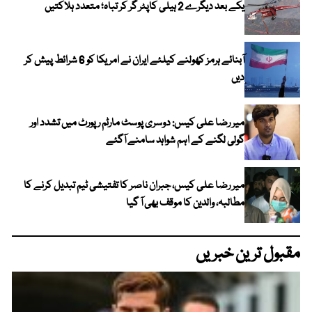
یکے بعد دیگرے 2 ہیلی کاپٹر گر کر تباہ؛ متعدد ہلاکتیں
آبنائے ہرمز کھولنے کیلئے ایران نے امریکا کو 6 شرائط پیش کر
دیں
میر رضا علی کیس: دوسری پوسٹ مارٹم رپورٹ میں تشدد اور
گولی لگنے کے اہم شواہد سامنے آگئے
میر رضا علی کیس، جبران ناصر کا تفتیشی ٹیم تبدیل کرنے کا
مطالبہ، والدین کا موقف بھی آ گیا
مقبول ترین خبریں