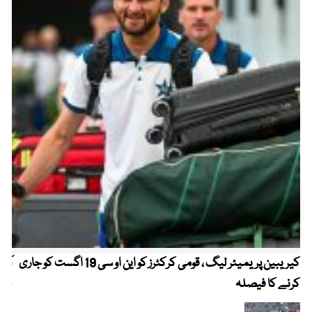
کیریبین پریمیئر لیگ ، قومی کرکٹرز کو این او سی 19 اگست کو جاری
آز
کرنے کا فیصلہ
چھی