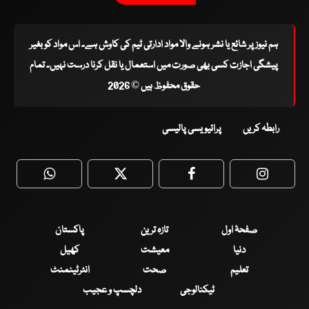
ہم نیوز پر شائع یا نشر ہونے والا مواد ادارتی ٹیم کی کاوش ہے۔ اس مواد کو بغیر
پیشگی اجازت کسی بھی صورت میں استعمال یا نقل کرنا درست نہیں۔ تمام
حقوق محفوظ ہیں © 2026
رابطہ کریں
پرائیویسی پالیسی
WhatsApp
Twitter
Facebook
Faceboo
صفحۂ اول
تازہ ترین
پاکستان
دنیا
معیشت
کھیل
تعلیم
صحت
انٹرٹینمنٹ
ٹیکنالوجی
دلچسپ و عجیب