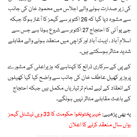
کی زیر صدارت ہونے والے اجلاس میں محمود خان کی جانب
سے مشورہ دیا گیا کہ 26 اکتوبر سے گیمز کا آغاز ہوگا جبکہ
جے یو آئی کا احتجاج 27 اکتوبر سے شروع ہونا ہے جس سے
اسلام آباد ، ایبٹ آباد اور کراچی میں منعقد ہونے والے مقابلے
شدید متاثر ہوسکتے ہیں۔
کے پی کے سرکاری ذرائع کا کہناہےکہ وزیراعلی کے مشورے
پر وزیر کھیل عاطف خان کی جانب سے واضح کیا گیا کھیلوں
کے انعقاد کے لیے تمام تر تیاریاں مکمل ہیں جبکہ احتجاج
کے باعث مقابلے متاثر نہیں ہونگے۔
یہ بھی پڑھیے:
خیبرپختونخوا حکومت کا 33 ویں نیشنل گیمز
رواں سال منعقد کرنے کا اعلان