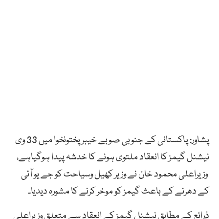
پشاور: پاکستانی کے جنوبی صوبے خیبرپختونخوا میں 33 وی
نیشنل گیمز کا انعقاد ملتوی ہونے کا خدشہ پیدا ہوگیاہے،
وزیراعلی محمود خان نے وزیر کھیل وسیاحت کو جے یو آئی
کے دھرنے کے باعث گیمز کو موخر کرنے کا مشورہ دیدیا۔
ذرائع کے مطابق نیشنل گیمز کے انعقاد سے متعلق وزیراعلی