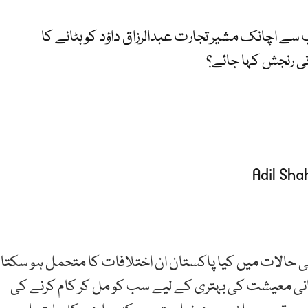
ے اچانک مشیر تجارت عبدالرزاق داؤد کو ہٹانے کا
تی رنجش کہا جائے؟
 حالات میں کیا پاکستان ان اختلافات کا متحمل ہو سکتا
انی معیشت کی بہتری کے لیے سب کو مل کر کام کرنے کی