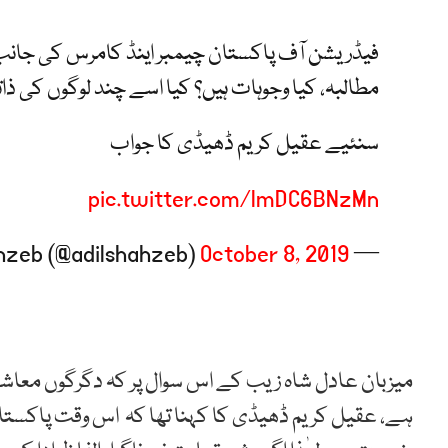
فیڈریشن آف پاکستان چیمبر اینڈ کامرس کی جانب س
مطالبہ، کیا وجوہات ہیں؟ کیا اسے چند لوگوں کی ذا
سنئیے عقیل کریم ڈھیڈی کا جواب
pic.twitter.com/lmDC6BNzMn
October 8, 2019
— Adil Shahzeb (@adilshahzeb)
میزبان عادل شاہ زیب کے اس سوال پر کہ دگرگوں معاشی
ہے، عقیل کریم ڈھیڈی کا کہنا تھا کہ اس وقت پاکست