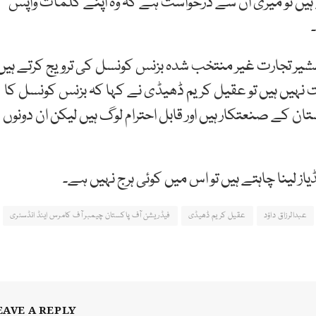
یے ہیں تو میری ان سے درخواست ہے کہ وہ اپنے کلمات واپس
 کہ مشیر تجارت غیر منتخب شدہ بزنس کونسل کی ترویج کرتے ہیں
کاروبار دوست نہیں ہیں تو عقیل کریم ڈھیڈی نے کہا کہ بزنس کونسل کا
تان کے صنعتکار ہیں اور قابل احترام لوگ ہیں لیکن ان دونوں
از لینا چاہتے ہیں تو اس میں کوئی ہرج نہیں ہے۔
عبدالرزاق داؤد
عقیل کریم ڈھیڈی
فیڈریشن آف پاکستان چیمبر آف کامرس اینڈ انڈسٹری
EAVE A REPLY