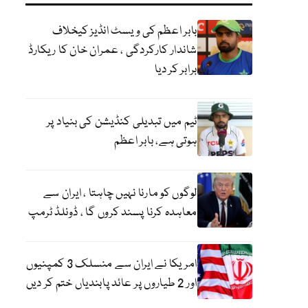
بابر اعظم کی ویسٹ انڈیز کیخلاف
شاندار کارکردگی ، عمران خان کا ریکارڈ
برابر کر دیا
ٹیم میں تبدیلی کنڈیشن کی بنیاد پر
ہوتی ہے، بابر اعظم
لوگوں کو مارنا نہیں چاہتا ، ایران سے
معاہدہ کرنا پسند کروں گا ، ڈونلڈ ٹرمپ
امریکا نے ایران سے منسلک 3 کمپنیوں
اور 2 طیاروں پر عائد پابندیاں ختم کر دیں