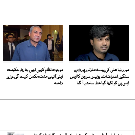
میر رضا علی کی پوسٹ مارٹم رپورٹ پر
موجودہ نظام کہیں نہیں جا رہا، حکومت
سنگین اعتراضات، پولیس سرجن کا ایس
اپنی آئینی مدت مکمل کرے گی، وزیر
ایس پی کو لکھا گیا خط سامنے آ گیا
داخلہ