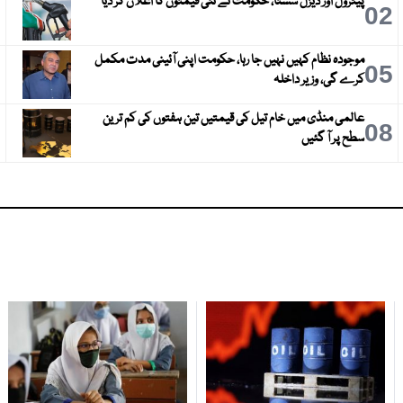
پیٹرول اور ڈیزل سستا، حکومت نے نئی قیمتوں کا اعلان کر دیا
3
02
موجودہ نظام کہیں نہیں جا رہا، حکومت اپنی آئینی مدت مکمل
6
05
کرے گی، وزیر داخلہ
عالمی منڈی میں خام تیل کی قیمتیں تین ہفتوں کی کم ترین
9
08
سطح پر آ گئیں