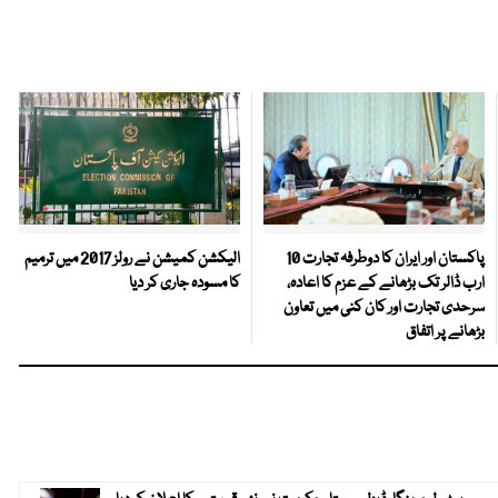
پاکستان اور ایران کا دوطرفہ تجارت 10
الیکشن کمیشن نے رولز 2017 میں ترمیم
ارب ڈالر تک بڑھانے کے عزم کا اعادہ،
کا مسودہ جاری کر دیا
سرحدی تجارت اور کان کنی میں تعاون
بڑھانے پر اتفاق