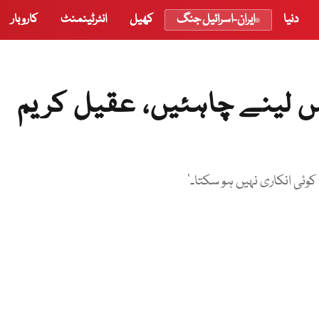
دنیا
ایران-اسرائیل جنگ
کھیل
انٹرٹینمنٹ
کاروبار
پس لینے چاہئیں، عقیل کریم
وئی انکاری نہیں ہو سکتا۔‘