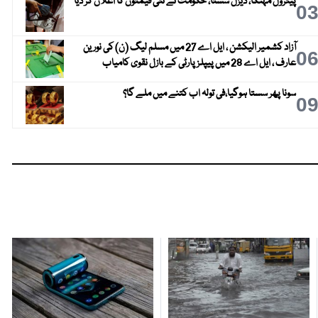
پیٹرول مہنگا، ڈیزل سستا، حکومت نے نئی قیمتوں کا اعلان کر دیا
0
آزاد کشمیر الیکشن ، ایل اے 27 میں مسلم لیگ (ن) کی نورین
0
عارف ، ایل اے 28 میں پیپلز پارٹی کے بازل نقوی کامیاب
سونا پھر سستا ہوگیا،فی تولہ اب کتنے میں ملے گا؟
0