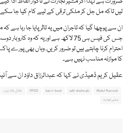
ضرورت ہے لہٰذا اگر مشیر تجارت نے ناگوار الفاظ ادا ک
لیں تاکہ مل جل کر ملکی ترقی کے لیے کام کیا جا سکے۔
ان سے پوچھا گیا کہ تاجران میں یہ تاثر پایا جا رہا ہے
جس کی فیس ہی 75 لاکھ ہے اور یہ کہ وہ 
احترام کرنا چاہتے ہیں تو ضرور کریں، وہاں بھی پورے پاکس
کا موازنہ مناسب نہیں ہے۔
عقیل کریم ڈھیڈی نے کہا کہ عبدالرزاق داؤد ان سے آئیڈی
Abdul Razzak
adil shahzeb
barri baat
FPCCI
عادل شاہ زیب
مشیر تجارت