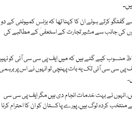
یں۔
ے گفتگو کرتے ہوئے ان کا کہنا تھا کہ بزنس کمیونٹی کے دو
روں کی جانب سے مشیر تجارت کے استعفیٰ کے مطالبے کی
اظ منسوب کیے گئے ہیں کہ میں ایف پی سی سی آئی کو نہی
 پی سی سی آئی تک یہ بات پہنچی تو انہوں نے اس پر برہمی
ں۔
 ہیں، انہوں نے بہت خدمات انجام دی ہیں مگر ایف پی سی سی
سے منتخب کردہ لوگ ہیں، پورے پاکستان کو ان کا احترام کرنا