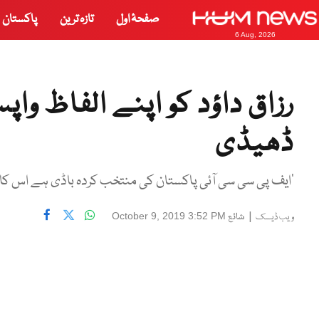
صفحۂ اول
تازہ ترین
پاکستان
6 Aug, 2026
رزاق داؤد کو اپنے الفاظ وا
ڈھیڈی
‘ایف پی سی سی آئی پاکستان کی منتخب کردہ باڈی ہے اس کا ک
|
شائع
October 9, 2019 3:52 PM
ویب ڈیسک