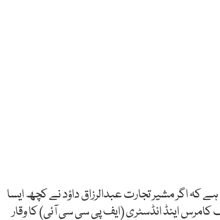
 ہے کہ اگر مشیر تجارت عبدالرزاق داؤد نے کچھ ایسا
امرس اینڈ انڈسٹری (ایف پی سی سی آئی) کا وقار