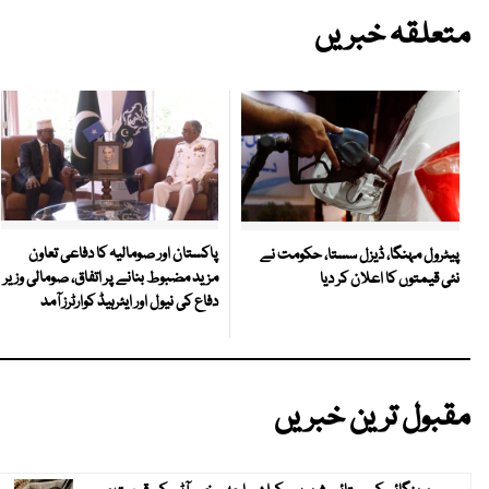
متعلقہ خبریں
پاکستان اور صومالیہ کا دفاعی تعاون
پیٹرول مہنگا، ڈیزل سستا، حکومت نے
مزید مضبوط بنانے پر اتفاق، صومالی وزیر
نئی قیمتوں کا اعلان کر دیا
دفاع کی نیول اور ایئرہیڈ کوارٹرز آمد
مقبول ترین خبریں