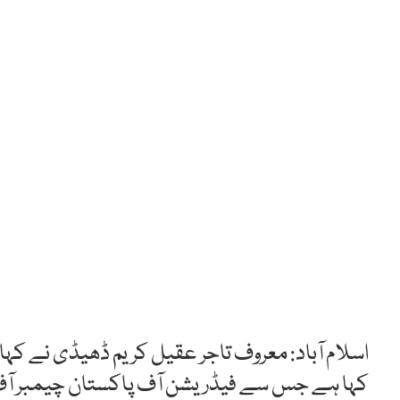
اسلام آباد: معروف تاجر عقیل کریم ڈھیڈی نے کہا
کہا ہے جس سے فیڈریشن آف پاکستان چیمبر آف ک