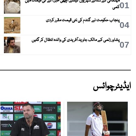
مہنگائی کے ستائے شہریوں کیلئے اچھی خبر، آٹے کی قیمت میں
01
کمی
پنجاب حکومت نے گندم کی نئی قیمت مقرر کردی
04
پشاور زلمی کے مالک جاوید آفریدی کی والدہ انتقال کر گئیں
07
ایڈیٹرچوائس