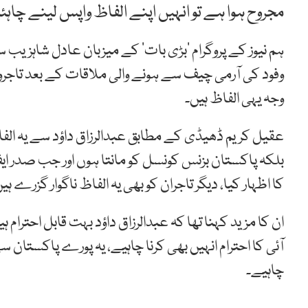
مجروح ہوا ہے تو انہیں اپنے الفاظ واپس لینے چاہئ
ہم نیوز کے پروگرام ’بڑی بات‘ کے میزبان عادل شاہزیب س
وفود کی آرمی چیف سے ہونے والی ملاقات کے بعد تاج
وجہ یہی الفاظ ہیں۔
عقیل کریم ڈھیڈی کے مطابق عبدالرزاق داؤد سے یہ الف
بلکہ پاکستان بزنس کونسل کو مانتا ہوں اور جب صدر ایف
کا اظہار کیا، دیگر تاجران کو بھی یہ الفاظ ناگوار گزرے ہی
ان کا مزید کہنا تھا کہ عبدالرزاق داؤد بہت قابل احترام
آئی کا احترام انہیں بھی کرنا چاہیے، یہ پورے پاکستان 
چاہیے۔