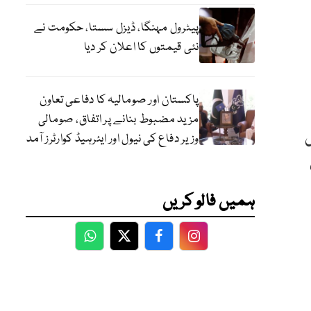
پیٹرول مہنگا، ڈیزل سستا، حکومت نے
نئی قیمتوں کا اعلان کر دیا
پاکستان اور صومالیہ کا دفاعی تعاون
مزید مضبوط بنانے پر اتفاق، صومالی
ں
وزیر دفاع کی نیول اور ایئرہیڈ کوارٹرز آمد
ہمیں فالو کریں
WhatsApp
Twitter
Facebook
Facebook