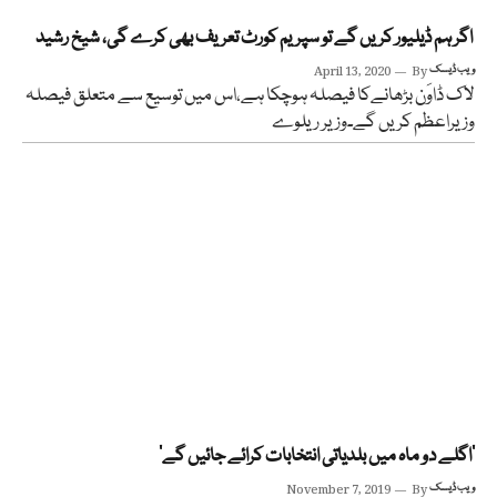
اگر ہم ڈیلیور کریں گے تو سپریم کورٹ تعریف بھی کرے گی، شیخ رشید
ویب ڈیسک
By
April 13, 2020
لاک ڈاوَن بڑھانےکا فیصلہ ہوچکا ہے،اس میں توسیع سے متعلق فیصلہ
وزیراعظم کریں گے۔وزیر ریلوے
’اگلے دو ماہ میں بلدیاتی انتخابات کرائے جائیں گے’
ویب ڈیسک
By
November 7, 2019