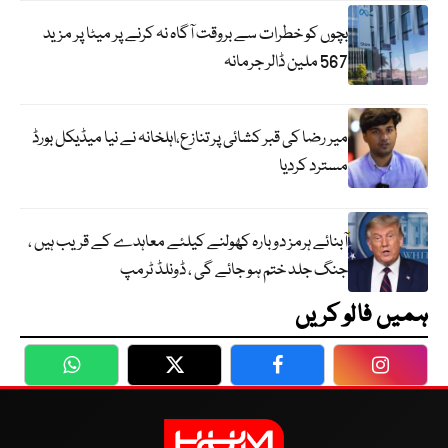
بچوں کو خطرات سے بروقت آگاہ نہ کرنے پر میٹا پر مزید
567 ملین ڈالر جرمانہ
میر رضا کی قبر کشائی پر تنازع،اہلخانہ نے نیا میڈیکل بورڈ
مسترد کردیا
آبنائے ہرمز دوبارہ کھولنے کیلئے معاہدے کے قریب ہیں ،
جنگ جلد ختم ہو جائے گی ، ڈونلڈ ٹرمپ
ہمیں فالو کریں
WhatsApp
Twitter
Facebook
Faceboo