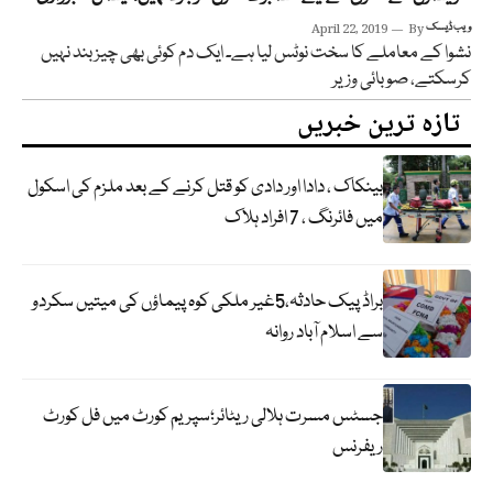
ویب ڈیسک
By
April 22, 2019
نشوا کے معاملے کا سخت نوٹس لیا ہے۔ ایک دم کوئی بھی چیز بند نہیں
کرسکتے، صوبائی وزیر
تازہ ترین خبریں
بینکاک ، دادا اور دادی کو قتل کرنے کے بعد ملزم کی اسکول
میں فائرنگ ، 7 افراد ہلاک
براڈ پیک حادثہ،5غیر ملکی کوہ پیماؤں کی میتیں سکردو
سے اسلام آباد روانہ
جسٹس مسرت ہلالی ریٹائر؛سپریم کورٹ میں فل کورٹ
ریفرنس