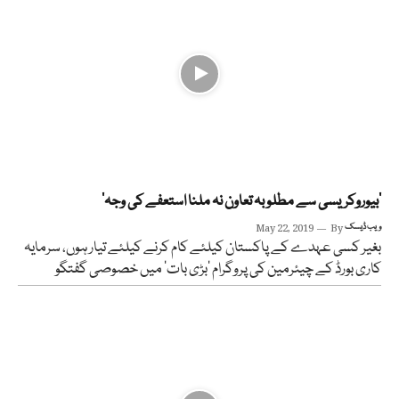
’بیوروکریسی سے مطلوبہ تعاون نہ ملنا استعفے کی وجہ‘
ویب ڈیسک
By
May 22, 2019
بغیر کسی عہدے کے پاکستان کیلئے کام کرنے کیلئے تیار ہوں، سرمایہ
کاری بورڈ کے چیئرمین کی پروگرام ’بڑی بات‘ میں خصوصی گفتگو