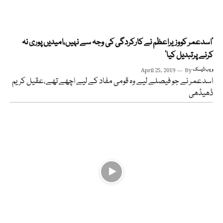
‘اسدعمر کووزیراعظم نے کارکردگی کی وجہ سے نہیں،امیدیں پوری نہ
کرنے پرتبدیل کیا‘
ویب ڈیسک
By
April 25, 2019
اسدعمر نے جو فیصلے لیے وہ قومی مفاد کے لیے اچھے تھے،عقیل کریم
ڈھیڈھی