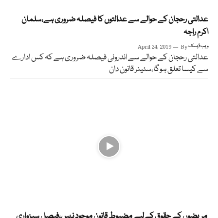
عدالتی رحجان کے حوالے سے عدالتوں کا فیصلہ ضروری ہے،سلمان
اکرم راجہ
ویب ڈیسک
By
April 24, 2019
عدالتی رحجان کے حوالے سے اندرونی فیصلہ ضروری ہے کہ کس ادارے
سے کیسا تعلق ہوگا،سئینر قانون دان
مریضوں کے حقوق کےلیے مضبوط قانون موجود نہیں،فیصل سبزواری