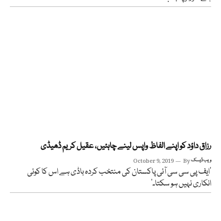
رزاق داؤد کو اپنے الفاظ واپس لینے چاہئیں، عقیل کریم ڈھیڈی
ویب ڈیسک
By
October 9, 2019
‘ایف پی سی سی آئی پاکستان کی منتخب کردہ باڈی ہے اس کا کوئی
انکاری نہیں ہو سکتا۔‘