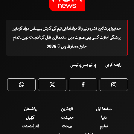
ہم نیوز پر شائع یا نشر ہونے والا مواد ادارتی ٹیم کی کاوش ہے۔ اس مواد کو بغیر
پیشگی اجازت کسی بھی صورت میں استعمال یا نقل کرنا درست نہیں۔ تمام
حقوق محفوظ ہیں © 2026
رابطہ کریں
پرائیویسی پالیسی
WhatsApp
Twitter
Facebook
Faceboo
صفحۂ اول
تازہ ترین
پاکستان
دنیا
معیشت
کھیل
تعلیم
صحت
انٹرٹینمنٹ