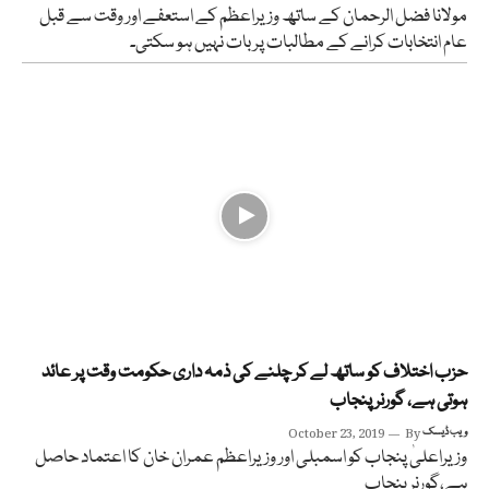
مولانا فضل الرحمان کے ساتھ وزیراعظم کے استعفے اور وقت سے قبل
عام انتخابات کرانے کے مطالبات پر بات نہیں ہو سکتی۔
حزب اختلاف کو ساتھ لے کر چلنے کی ذمہ داری حکومت وقت پر عائد
ہوتی ہے، گورنر پنجاب
ویب ڈیسک
By
October 23, 2019
وزیراعلیٰ پنجاب کو اسمبلی اور وزیراعظم عمران خان کا اعتماد حاصل
ہے،گورنر پنجاب