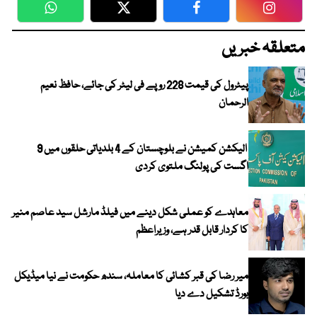
WhatsApp
Twitter
Facebook
Faceboo
متعلقہ خبریں
پیٹرول کی قیمت 228 روپے فی لیٹر کی جائے، حافظ نعیم
الرحمان
الیکشن کمیشن نے بلوچستان کے 4 بلدیاتی حلقوں میں 9
اگست کی پولنگ ملتوی کردی
معاہدے کو عملی شکل دینے میں فیلڈ مارشل سید عاصم منیر
کا کردار قابل قدر ہے، وزیراعظم
میر رضا کی قبر کشائی کا معاملہ، سندھ حکومت نے نیا میڈیکل
بورڈ تشکیل دے دیا