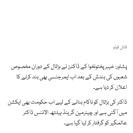
فائل فوٹو
پشاور: خیبر پختونخوا کے ڈاکٹرز نے ہڑتال کے دوران مخصوص
شعبوں کی بندش کے بعد اب ایمرجنسی بھی بند کرنے کا
اعلان کر دیا ہے۔
ڈاکٹر کی ہڑتال کو ناکام بنانے کے لیے اب حکومت بھی ایکشن
میں آگئی ہے اور چیئرمین گرینڈ ہیلتھ الائنس ڈاکٹر
عالمگیر کو گرفتار کر لیا گیا ہے۔