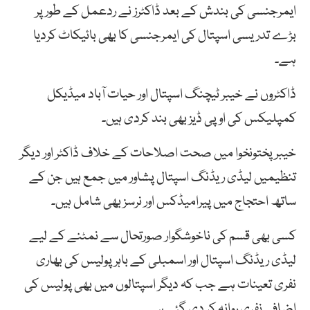
ایمرجنسی کی بندش کے بعد ڈاکٹرز نے ردعمل کے طور پر
بڑے تدریسی اسپتال کی ایمرجنسی کا بھی بائیکاٹ کردیا
ہے۔
ڈاکٹروں نے خیبر ٹیچنگ اسپتال اور حیات آباد میڈیکل
کمپلیکس کی او پی ڈیز بھی بند کردی ہیں۔
خیبرپختونخوا میں صحت اصلاحات کے خلاف ڈاکٹر اور دیگر
تنظیمیں لیڈی ریڈنگ اسپتال پشاور میں جمع ہیں جن کے
ساتھ احتجاج میں پیرامیڈکس اور نرسز بھی شامل ہیں۔
کسی بھی قسم کی ناخوشگوار صورتحال سے نمٹنے کے لیے
لیڈی ریڈنگ اسپتال اور اسمبلی کے باہر پولیس کی بھاری
نفری تعینات ہے جب کہ دیگر اسپتالوں میں بھی پولیس کی
اضافی نفری روانہ کر دی گئی ہے۔