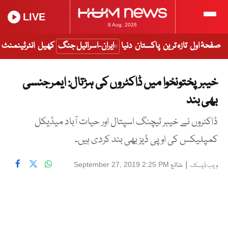
LIVE
8 Aug, 2026
صفحۂ اول
تازہ ترین
پاکستان
دنیا
ایران-اسرائیل جنگ
کھیل
انٹرٹینمنٹ
خیبرپختونخوا میں ڈاکٹروں کی ہڑتال: ایمرجنسی
بھی بند
ڈاکٹروں نے خیبر ٹیچنگ اسپتال اور حیات آباد میڈیکل
کمپلیکس کی او پی ڈیز بھی بند کردی ہیں۔
|
شائع
September 27, 2019 2:25 PM
ویب ڈیسک