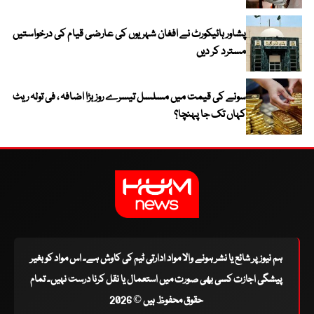
پشاور ہائیکورٹ نے افغان شہریوں کی عارضی قیام کی درخواستیں
مسترد کر دیں
سونے کی قیمت میں مسلسل تیسرے روز بڑا اضافہ ، فی تولہ ریٹ
کہاں تک جا پہنچا؟
ہم نیوز پر شائع یا نشر ہونے والا مواد ادارتی ٹیم کی کاوش ہے۔ اس مواد کو بغیر
پیشگی اجازت کسی بھی صورت میں استعمال یا نقل کرنا درست نہیں۔ تمام
حقوق محفوظ ہیں © 2026