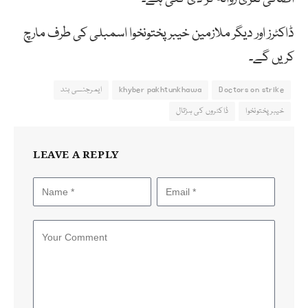
ڈاکٹرز اور دیگر ملازمین خیبرپختونخوا اسمبلی کی طرف مارچ
کریں گے۔
Doctors on strike
khyber pakhtunkhawa
ایمرجنسی بند
خیبرپختونخوا
ڈاکٹروں کی ہڑتال
LEAVE A REPLY