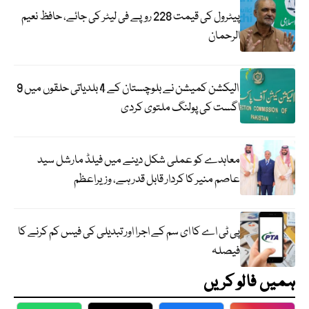
پیٹرول کی قیمت 228 روپے فی لیٹر کی جائے، حافظ نعیم
الرحمان
الیکشن کمیشن نے بلوچستان کے 4 بلدیاتی حلقوں میں 9
اگست کی پولنگ ملتوی کردی
معاہدے کو عملی شکل دینے میں فیلڈ مارشل سید
عاصم منیر کا کردار قابل قدر ہے، وزیراعظم
پی ٹی اے کا ای سم کے اجرا اور تبدیلی کی فیس کم کرنے کا
فیصلہ
ہمیں فالو کریں