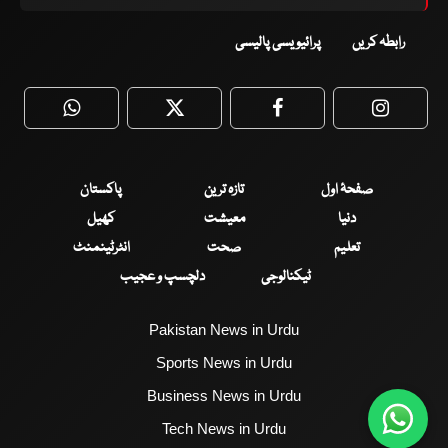
رابطہ کریں
پرائیویسی پالیسی
WhatsApp
Twitter
Facebook
Faceboo
صفحۂ اول
تازہ ترین
پاکستان
دنیا
معیشت
کھیل
تعلیم
صحت
انٹرٹینمنٹ
ٹیکنالوجی
دلچسپ و عجیب
Pakistan News in Urdu
Sports News in Urdu
Business News in Urdu
Tech News in Urdu