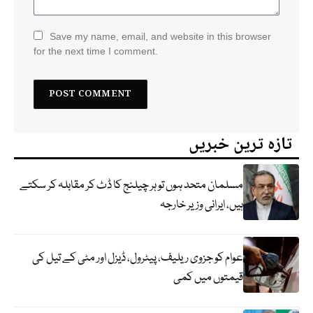
Save my name, email, and website in this browser
for the next time I comment.
تازہ ترین خبریں
مسلمان متحد ہوں تو ہر چیلنج کا ڈٹ کر مقابلہ کر سکتے
ہیں، ایرانی وزیر خارجہ
عوام کو جزوی ریلیف، پیٹرول، ڈیزل اور مٹی کے تیل کی
قیمتوں میں کمی