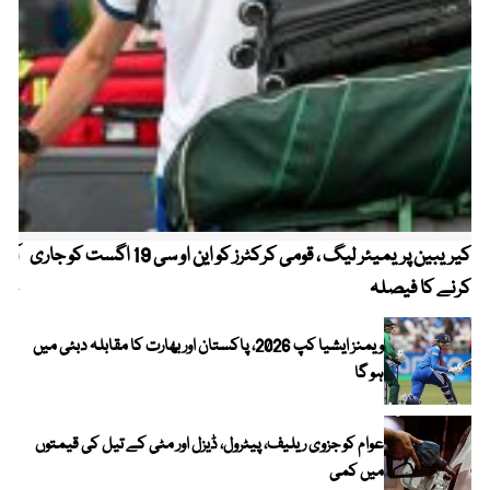
کیریبین پریمیئر لیگ ، قومی کرکٹرز کو این او سی 19 اگست کو جاری
آز
کرنے کا فیصلہ
چھی
ویمنز ایشیا کپ 2026، پاکستان اور بھارت کا مقابلہ دبئی میں
ہو گا
عوام کو جزوی ریلیف، پیٹرول، ڈیزل اور مٹی کے تیل کی قیمتوں
میں کمی