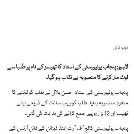
فوٹو: فائل
لاہور: پنجاب یونیورسٹی کے استاد کا تھیسز کے نام پر طلبا سے
لوٹ مار کرنے کا منصوبہ بے نقاب ہو گیا۔
پنجاب یونیورسٹی کے استاد احسن بلال نے طلبا کو لوٹنے کا
منفرد منصوبہ بنایا۔ طلبا کو ویب سائٹ کے ذریعے اپنے
تھیسز اور 12 ہزار روپے جمع کرانے کی ہدایت کی گئی۔
پنجاب یونیورسٹی کالج آف آرٹ اینڈ ڈیزائن کے فائن آرٹس کے