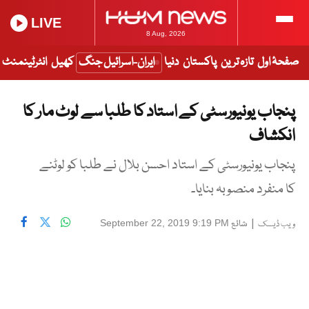
LIVE
8 Aug, 2026
صفحۂ اول
تازہ ترین
پاکستان
دنیا
ایران-اسرائیل جنگ
کھیل
انٹرٹینمنٹ
پنجاب یونیورسٹی کے استاد کا طلبا سے لوٹ مار کا
انکشاف
پنجاب یونیورسٹی کے استاد احسن بلال نے طلبا کو لوٹنے
کا منفرد منصوبہ بنایا۔
|
شائع
September 22, 2019 9:19 PM
ویب ڈیسک