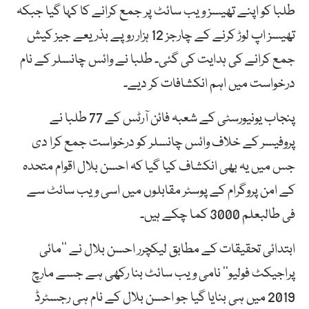
طلبا کو اپنے تھیسز ویب سائٹ پر جمع کرانے کا کہا گیا جبکہ
تھیسز اپ لوڑ کرنے کے چارجز 12 ہزار روپے بذریعے جیز کیش
جمع کرانے کی ہدایت کی گئی۔ طلبا نے وائس چانسلر کے نام
درخواست میں اہم انکشافات کر دیے۔
پنجاب یونیورسٹی کے شعبہ فائن آرٹس کے 77 طلبا نے
پروفیسر کے خلاف وائس چانسلر کو درخواست جمع کرا دی
جس میں یہ بھی انکشاف کیا گیا کہ احسن بلال اقوام متحدہ
کے امن پروگرام کے پوسٹر مقابلوں میں اسی ویب سائٹ سے
فی طالبعلم 3000 کما چکے ہیں۔
ابتدائی تحقیقات کے مطابق لیکچرر احسن بلال نے ’’مائی
پراجیکٹ فولیو‘‘ نامی ویب سائٹ بنا رکھی ہے جسے مارچ
2019 میں ہی بنایا گیا جو احسن بلال کے نام ہی رجسٹرڈ