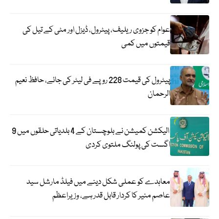
عوام کو جزوی ریلیف، پیٹرول، ڈیزل اور مٹی کے تیل کی
قیمتوں میں کمی
پیٹرول کی قیمت 228 روپے فی لیٹر کی جائے، حافظ نعیم
الرحمان
الیکشن کمیشن نے بلوچستان کے 4 بلدیاتی حلقوں میں 9
اگست کی پولنگ ملتوی کردی
معاہدے کو عملی شکل دینے میں فیلڈ مارشل سید
عاصم منیر کا کردار قابل قدر ہے، وزیراعظم