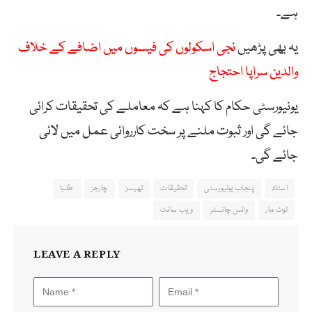
ہے۔
یہ بھی پڑھیں
نجی اسکولوں کی فیسوں میں اضافے کے خلاف
والدین سراپا احتجاج
یونیورسٹی حکام کا کہنا ہے کہ معاملے کی تحقیقات کرائی
جائے گی اور ثبوت ملنے پر سخت کارروائی عمل میں لائی
جائے گی۔
استاد
پنجاب یونیورسٹی
تحقیقات
تھیسز
چارجز
طلبا
لوٹ مار
وائس چانسلر
ویب سائٹ
LEAVE A REPLY