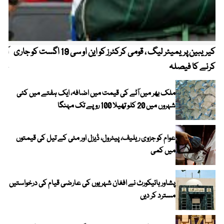
کیریبین پریمیئر لیگ ، قومی کرکٹرز کو این او سی 19 اگست کو جاری
آز
کرنے کا فیصلہ
چھی
ملک بھر میں آٹے کی قیمت میں اضافہ، ایک ہفتے میں کئی
شہروں میں 20 کلو تھیلا 100 روپے تک مہنگا
عوام کو جزوی ریلیف، پیٹرول، ڈیزل اور مٹی کے تیل کی قیمتوں
میں کمی
پشاور ہائیکورٹ نے افغان شہریوں کی عارضی قیام کی درخواستیں
مسترد کر دیں