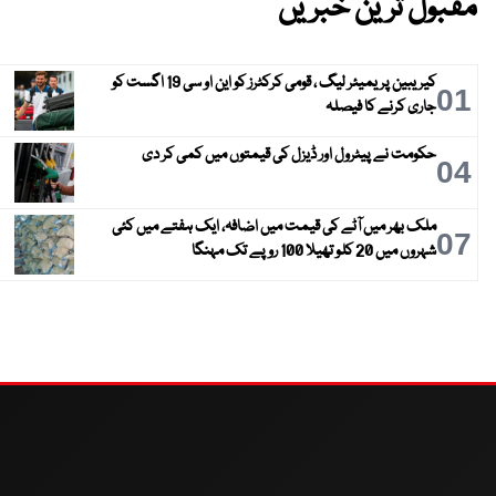
مقبول ترین خبریں
کیریبین پریمیئر لیگ ، قومی کرکٹرز کو این او سی 19 اگست کو
01
جاری کرنے کا فیصلہ
حکومت نے پیٹرول اور ڈیزل کی قیمتوں میں کمی کر دی
04
ملک بھر میں آٹے کی قیمت میں اضافہ، ایک ہفتے میں کئی
07
شہروں میں 20 کلو تھیلا 100 روپے تک مہنگا