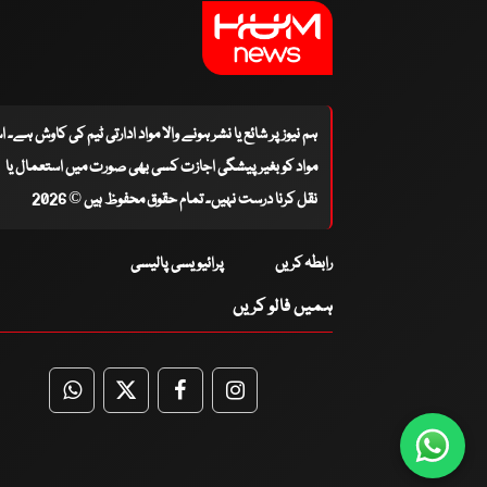
ہم نیوز پر شائع یا نشر ہونے والا مواد ادارتی ٹیم کی کاوش ہے۔ 
مواد کو بغیر پیشگی اجازت کسی بھی صورت میں استعمال یا
نقل کرنا درست نہیں۔ تمام حقوق محفوظ ہیں © 2026
رابطہ کریں
پرائیویسی پالیسی
ہمیں فالو کریں
WhatsApp
Twitter
Facebook
Facebook