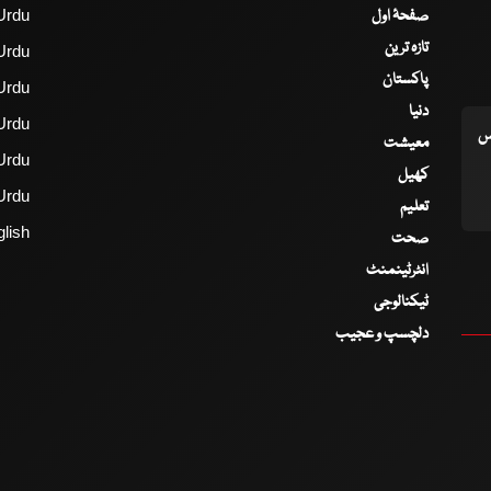
صفحۂ اول
Urdu
تازہ ترین
Urdu
پاکستان
Urdu
دنیا
Urdu
اس
معیشت
Urdu
کھیل
Urdu
تعلیم
lish
صحت
انٹرٹینمنٹ
ٹیکنالوجی
دلچسپ و عجیب