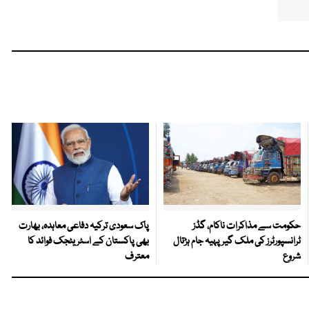
حکومت سے مذاکرات ناکام، گڈز
پاک سعودی ترکیہ دفاعی معاہدہ، بھارت
ٹرانسپورٹرز کی ملک گیر پہیہ جام ہڑتال
بھی پاکستان کے اسٹریٹجک فوائد کا
شروع
معترف