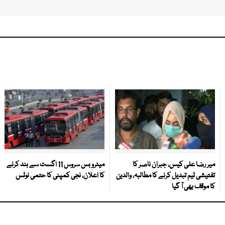
میر رضا علی کیس، جبران ناصر کا
میٹرو بس سروس 11 اگست سے بند کرنے
تفتیشی ٹیم تبدیل کرنے کا مطالبہ، والدین
کا اعلان، نجی کمپنی کا حتمی نوٹس
کا موقف بھی آ گیا