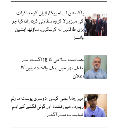
پاکستان نے امریکا، ایران کو مذاکرات
کی میز پر لا کر وہ سفارتی کردار اداکیا جو
بڑی طاقتیں نہ کرسکیں، ساؤتھ ایشین
وائسز
جماعت اسلامی کا 16 اگست سے
ملک بھر میں بیک وقت دھرنوں کا
اعلان
میر رضا علی کیس: دوسری پوسٹ مارٹم
رپورٹ میں تشدد اور گولی لگنے کے اہم
شواہد سامنے آگئے