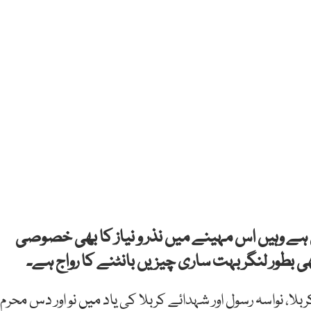
ین ہے وہیں اس مہینے میں نذر و نیاز کا بھی خصوصی
ھی بطور لنگر بہت ساری چیزیں بانٹنے کا رواج ہے۔
ا، نواسہ رسول اور شہدائے کربلا کی یاد میں نو اور دس محرم