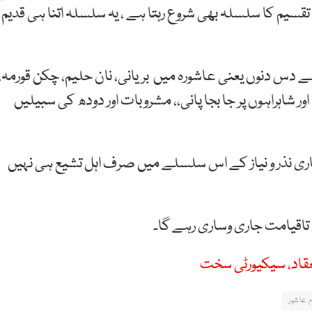
قسیم کا سلسلہ بھی شروع رہتا ہے ، یہ سلسلہ اتنا ہی قدیم
 دس دنوں یعنی عاشورہ میں بریانی، نان حلیم، چکن قورمہ،
 شاہراہوں پر جا بجا پانی،، مشروبات اور دودھ کی سبیلیں
ری نذر و نیاز کے اس سلسلے میں صرف اہل تشیع ہی نہیں
 تاقیامت جاری وساری رہے گا۔
م عاشور