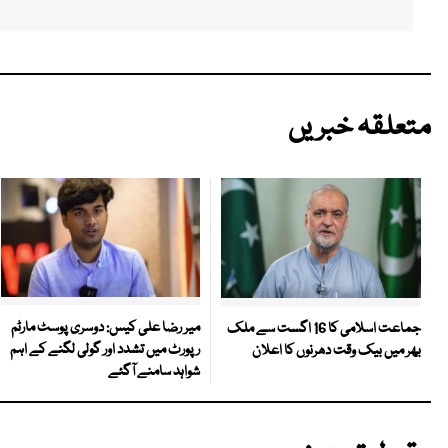
متعلقہ خبریں
میر رضا علی کیس: دوسری پوسٹ مارٹم
جماعت اسلامی کا 16 اگست سے ملک
رپورٹ میں تشدد اور گولی لگنے کے اہم
بھر میں بیک وقت دھرنوں کا اعلان
شواہد سامنے آگئے