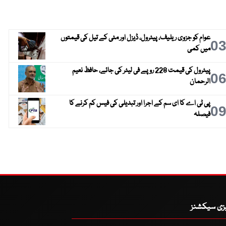
عوام کو جزوی ریلیف، پیٹرول، ڈیزل اور مٹی کے تیل کی قیمتوں
0
میں کمی
پیٹرول کی قیمت 228 روپے فی لیٹر کی جائے، حافظ نعیم
0
الرحمان
پی ٹی اے کا ای سم کے اجرا اور تبدیلی کی فیس کم کرنے کا
0
فیصلہ
یزی سیکشنز