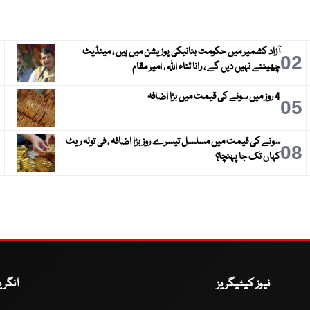
آزاد کشمیر میں حکومت بنانیکی پوزیشن میں ہیں ، مینڈیٹ
3
02
چھیننے نہیں دیں گے ، رانا ثناء اللہ ، امیر مقام
4 روز میں سونے کی قیمت میں بڑا اضافہ
6
05
سونے کی قیمت میں مسلسل تیسرے روز بڑا اضافہ ، فی تولہ ریٹ
9
08
کہاں تک جا پہنچا؟
نیوز کیٹیگریز
انگر