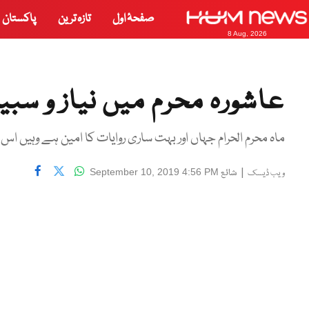
صفحۂ اول
تازہ ترین
پاکستان
8 Aug, 2026
عاشورہ محرم میں نیاز و سبی
ماہ محرم الحرام جہاں اور بہت ساری روایات کا امین ہے وہیں اس
|
شائع
September 10, 2019 4:56 PM
ویب ڈیسک