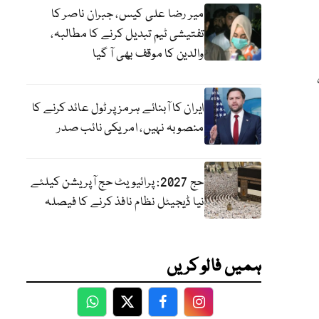
میر رضا علی کیس، جبران ناصر کا
تفتیشی ٹیم تبدیل کرنے کا مطالبہ،
والدین کا موقف بھی آ گیا
ایران کا آبنائے ہرمز پر ٹول عائد کرنے کا
منصوبہ نہیں، امریکی نائب صدر
حج 2027: پرائیویٹ حج آپریشن کیلئے
نیا ڈیجیٹل نظام نافذ کرنے کا فیصلہ
ہمیں فالو کریں
WhatsApp
Twitter
Facebook
Facebook