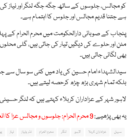
کو مجالس، جلوسوں کے ساتھ جگہ جگہ لنگر اور نیاز کی ت
ہے جتنا قدیم مجالس اور جلوس کا اہتمام ہے۔
پنجاب کے صوبائی دارالحکومت میں محرم الحرام کے پہلے
مٹن اور حلوے کی دیگیں تیار کی جاتی ہیں، گلی محلوں اور
بھی لگائی جاتی ہیں۔
سیدالشہداء امام حسین کی یاد میں کئی سو سال سے جا
بلکہ تمام شہری بڑھ چڑھ کرحصہ لیتے ہیں۔
لاہور شہر کے عزاداران کربلاء کہتے ہیں کہ لنگر حسینی
یہ بھی پڑھیے:
9 محرم الحرام: جلوسوں و مجالس عزا کا انعقاد، سیکیورٹی سخت
سبیل
عزاداران کربلا
لاہور
لنگر
محرم الحرام
نذر ونیاز
نیاز
یو