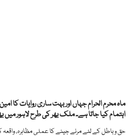
ماہ محرم الحرام جہاں اور بہت ساری روایات کا ام
اہتمام کیا جاتا ہے۔ ملک بھر کی طرح لاہور میں ب
حق و باطل کے لئے مرنے جینے کا عملی مظاہرہ، واقعہ کربل