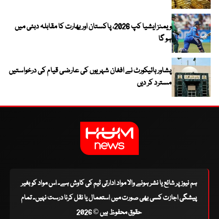
ویمنز ایشیا کپ 2026، پاکستان اور بھارت کا مقابلہ دبئی میں
ہو گا
پشاور ہائیکورٹ نے افغان شہریوں کی عارضی قیام کی درخواستیں
مسترد کر دیں
ہم نیوز پر شائع یا نشر ہونے والا مواد ادارتی ٹیم کی کاوش ہے۔ اس مواد کو بغیر
پیشگی اجازت کسی بھی صورت میں استعمال یا نقل کرنا درست نہیں۔ تمام
حقوق محفوظ ہیں © 2026