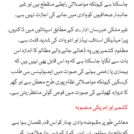
جاسکتا ہے کیونکہ مواصلاتی رابطے منقطع ہیں اور غیر
جانبدار صحافیوں کو وادی میں جانے کی اجازت نہیں ہے۔
غیر ملکی خبررساں ادارے کے مطابق اسپتالوں میں ڈاکٹروں،
پیرا میڈیکل اسٹاف، بیڈز اور ادویات کی شدید قلت ہے۔
مظلوم کشمیریوں پہ ڈھائے جانے والے مظالم کا اندازہ اس
بات سے لگایا جاسکتا ہے کہ وہ اس قابل بھی نہیں ہیں کہ
بیماری یا زخمی ہونے کی صورت میں ایمبولینس ہی طلب
کرسکیں کیونکہ مواصلاتی نظام پوری طرح معطل ہے اور گھر
کا دروازہ کھولنے کی صورت میں فوجی گولی منتظر رہتی ہے۔
کشمیر اور امریکی منصوبہ
معاشی طور پر مقبوضہ وادی چنار کو اس قدر نقصان ہوا ہے
کہ پانچ ہزار ہوٹلوں نے اپنے کم از کم دس ہزار ملازمین کو