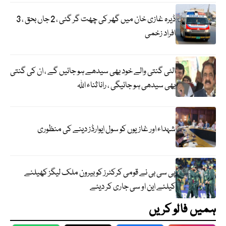
ڈیرہ غازی خان میں گھر کی چھت گر گئی ، 2 جاں بحق ، 3
افراد زخمی
الٹی گنتی والے خود بھی سیدھے ہو جائیں گے ، ان کی گنتی
بھی سیدھی ہو جائیگی ، رانا ثناء اللہ
شہداء اور غازیوں کو سول ایوارڈز دینے کی منظوری
پی سی بی نے قومی کرکٹرز کو بیرون ملک لیگز کھیلنے
کیلئے این او سی جاری کر دیئے
ہمیں فالو کریں