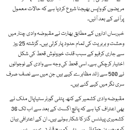
مریضوں کو واپس بھیجنا شروع کردیا ہے کہ حالات معمول
پرآنے کے بعد آئیں۔
خبررساں اداروں کے مطابق بھارت نے مقبوضہ وادی چنار میں
وحشت و بربریت کی تمام حدود پار کرلی ہیں۔ گزشتہ 25 روز
سے جاری کرفیو کے سبب قلت خورونوش قحط کی شکل
اختیار کرچکی ہے۔ اسی قحط کی وجہ سے وادی کے نوجوانوں
نے 500 سے زائد مظاہرے کیے ہیں جن میں سے نصف صرف
سری نگر میں کیے گئے ہیں۔
مقبوضہ وادی کشمیر کے کٹھ پتلی گورنر ستیاپال ملک نے
بھی اعتراف کیا ہے کہ پانچ اگست کے بعد سے اب تک 36
کشمیری پیلٹس گنز کا شکار ہوئے ہیں۔ ان کے اعترافی بیان
کو مبصرین چوتھائی سے بھی کم سچ قرار دے رہے ہیں۔