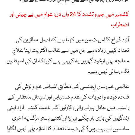
کشمیر میں جبر و تشدد کا 24 واں دن: عوام میں بے چینی اور
اضطراب
آزاد ذرائع کا اس ضمن میں کہنا ہے کہ اصل متاثرین کی
تعداد کہیں زیادہ ہے جن میں سے غالب اکثریت اپنا علاج
معالجہ بھی ازخود گھروں پہ کررہی ہے کیونکہ ان کی اسپتالوں
تک رسائی نہیں ہے۔
عالمی خبررساں ایجنسی کے مطابق اشیائے خور و نوش کی
قلت، دودھ و ادویات کی عدم دستیابی اور اسپتال منتقلی کے
راستے میں حائل ہونے والی رکاوٹوں کے باعث کتنے افراد اپنی
زندگیوں کی بازی ہار چکے ہیں؟ اور کتنے بستر مرگ پہ آخری
سانسیں لے رہے ہیں؟ کی درست تعداد کا اندازہ بھی نہیں لگایا