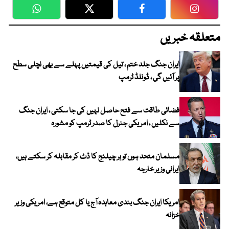
WhatsApp
Twitter
Facebook
Faceboo
متعلقہ خبریں
ایران جنگ جلد ختم ، تیل کی قیمتیں پہلے سے بھی نچلی سطح
پر آئیں گی ، ڈونلڈ ٹرمپ
فضائی طاقت سے فتح حاصل نہیں کی جا سکتی ، ایران جنگ
سے نکلیں ، امریکی جنرل کا صدر ٹرمپ کو مشورہ
مسلمان متحد ہوں تو ہر چیلنج کا ڈٹ کر مقابلہ کر سکتے ہیں،
ایرانی وزیر خارجہ
امریکا ایران جنگ بندی معاہدہ آج یا کل متوقع ہے، امریکی وزیر
خزانہ