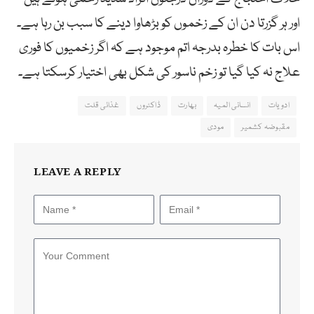
اور ہر گزرتا دن ان کے زخموں کو بڑھاوا دینے کا سبب بن رہا ہے۔
اس بات کا خطرہ بدرجہ اتم موجود ہے کہ اگر زخمیوں کا فوری
علاج نہ کیا گیا تو زخم ناسور کی شکل بھی اختیار کرسکتا ہے۔
ادویات
انسانی المیہ
بھارت
ڈاکٹروں
غذائی قلت
مقبوضہ کشمیر
مودی
LEAVE A REPLY