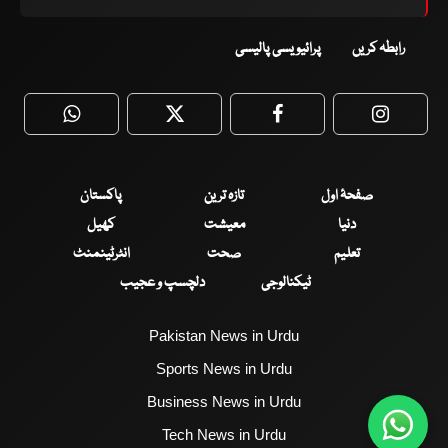
رابطہ کریں
پرائیویسی پالیسی
WhatsApp
Twitter
Facebook
Faceboo
صفحۂ اول
تازہ ترین
پاکستان
دنیا
معیشت
کھیل
تعلیم
صحت
انٹرٹینمنٹ
ٹیکنالوجی
دلچسپ و عجیب
Pakistan News in Urdu
Sports News in Urdu
Business News in Urdu
Tech News in Urdu