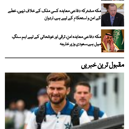
مکہ مشترکہ دفاعی معاہدہ کسی ملک کے خلاف نہیں، خطے
کے امن و استحکام کے لیے ہے، اردوان
مکہ دفاعی معاہدہ امن، ترقی اور خوشحالی کے لیے اہم سنگِ
میل ہے،سعودی وزیر خارجہ
مقبول ترین خبریں