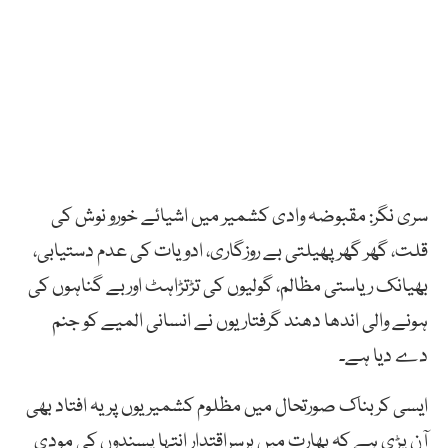
سری نگر: مقبوضہ وادی کشمیر میں اشیائے خورو نوش کی
قلت، گھر گھر پھیلتی بے روزگاری، ادویات کی عدم دستیابی،
بھیانک ریاستی مظالم، گولیوں کی تڑتڑاہٹ اوربے گناہوں کی
ہونے والی اندھا دھند گرفتاریوں نے انسانی المیے کو جنم
دے دیا ہے۔
ایسی کربناک صورتحال میں مظلوم کشمیریوں پر یہ افتاد بھی
آن پڑی ہے کہ بھارت میں برسراقتدار انتہا پسندوں کی مودی