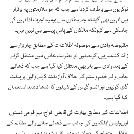
نوکریوں سے برطرف کردیا ہے جب کہ جو ملازمتوں پہ برقرار
ہیں انہیں بھی گزشتہ چار ہفتوں سے یومیہ اجرت ادا نہیں کی
جاسکی ہے کیونکہ مالکان کے پاس پیسے ہی نہیں ہیں۔
مقبوضہ وادی سے موصولہ اطلاعات کے مطابق چار ہزار سے
زائد کشمیریوں کو جیلوں اور عقوبت خانوں میں منتقل کرنے
کے بعد وادی سے باہر بھی منتقل کیا گیا ہے جب کہ ڈھائے
جانے والے ظلم و ستم کے خلاف آواز بلند کرنے والوں پر پیلٹ
گنز، گولیوں اور آنسو گیس کے شیلوں کا اندھا دھند استعمال
کیا گیا ہے۔
اطلاعات کے مطابق بھارت کی قابض افواج، نیم فوجی دستوں
اور پولیس اہلکاروں کی جانب سے ڈھائے جانے والے مظالم کے
خلاف احتجاج کے دوران درجنوں افراد شدید زخمی ہوئے ہیں