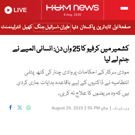
LIVE
8 Aug, 2026
صفحۂ اول
تازہ ترین
پاکستان
دنیا
ایران-اسرائیل جنگ
کھیل
انٹرٹینمنٹ
کشمیر میں کرفیو کا 25 واں دن: انسانی المیے نے
جنم لے لیا
مودی سرکار کے احکامات پر وادی چنار کی کٹھ پتلی
انتظامیہ نے ڈاکٹروں کے لیے باقاعدہ ہدایات جاری کردی
ہیں کہ وہ مریضوں کا علاج نہ کریں۔
|
شائع
August 29, 2019 2:55 PM
ویب ڈیسک