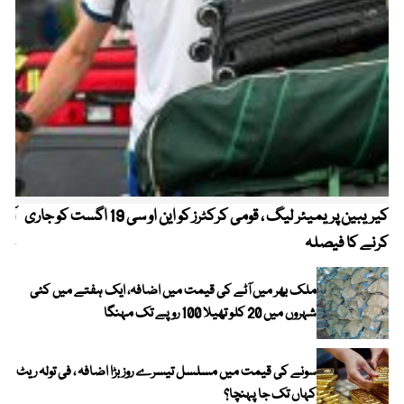
کیریبین پریمیئر لیگ ، قومی کرکٹرز کو این او سی 19 اگست کو جاری
آز
کرنے کا فیصلہ
چھی
ملک بھر میں آٹے کی قیمت میں اضافہ، ایک ہفتے میں کئی
شہروں میں 20 کلو تھیلا 100 روپے تک مہنگا
سونے کی قیمت میں مسلسل تیسرے روز بڑا اضافہ ، فی تولہ ریٹ
کہاں تک جا پہنچا؟