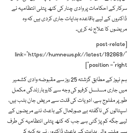
سرکار کے احکامات پر وادی چنار کی کٹھ پتلی انتظامیہ نے
ڈاکٹروں کے لیے باقاعدہ ہدایات جاری کردی ہیں کہ وہ
مریضوں کا علاج نہ کریں۔
[post-relate
link=”https://humnews.pk//latest/192869/”
position =”right”]
ہم نیوز کے مطابق گزشتہ 25 روز سے مقبوضہ وادی کشمیر
میں جاری مسلسل کرفیو کی وجہ سے کاروبار زندگی مکمل
طور پر مفلوج ہے، ادویات کی قلت سے مریض جان بلب ہیں،
اسپتالوں کی ناگفتہ بے صورتحال کے باعث نئے مریضوں کے
لیے جگہ کم پڑ گئی ہے جب کہ کٹھ پتلی انتظامیہ کی طرف
سے ملنے والی ہدایت کے باعث ڈاکٹروں نے یہ کہہ کر