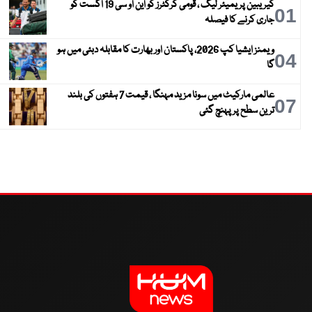
کیریبین پریمیئر لیگ ، قومی کرکٹرز کو این او سی 19 اگست کو
01
جاری کرنے کا فیصلہ
ویمنز ایشیا کپ 2026، پاکستان اور بھارت کا مقابلہ دبئی میں ہو
04
گا
عالمی مارکیٹ میں سونا مزید مہنگا ، قیمت 7 ہفتوں کی بلند
07
ترین سطح پر پہنچ گئی