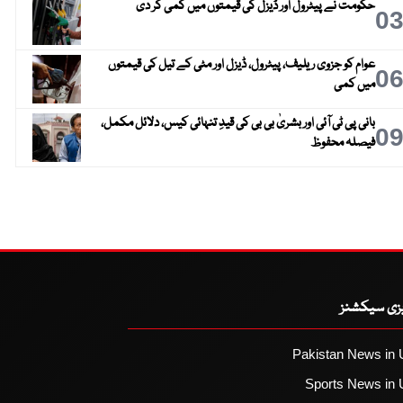
حکومت نے پیٹرول اور ڈیزل کی قیمتوں میں کمی کر دی
0
عوام کو جزوی ریلیف، پیٹرول، ڈیزل اور مٹی کے تیل کی قیمتوں
0
میں کمی
بانی پی ٹی آئی اور بشریٰ بی بی کی قیدِ تنہائی کیس، دلائل مکمل،
0
فیصلہ محفوظ
یزی سیکشنز
Pakistan News in 
Sports News in 