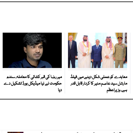
معاہدے کو عملی شکل دینے میں فیلڈ
میر رضا کی قبر کشائی کا معاملہ، سندھ
مارشل سید عاصم منیر کا کردار قابل قدر
حکومت نے نیا میڈیکل بورڈ تشکیل دے
ہے، وزیراعظم
دیا