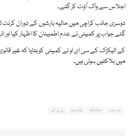
اجلاس سے واک آؤٹ کر گئے۔
دوسری جانب کراچی میں حالیہ بارشوں کے دوران کرنٹ ل
گئے جواب پر کمیٹی نے عدم اطمینان کا اظہار کیا اور 
کے الیکڑک کے سی ای او نے کمیٹی کو بتایا کہ غیر قان
میں ہلاکتیں ہوئی ہیں۔
اسد عمر
اسلام آباد
پاکستان
پی ٹی آئی