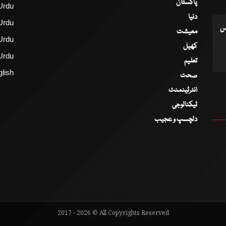
پاکستان
Urdu
دنیا
Urdu
اس
معیشت
Urdu
کھیل
Urdu
تعلیم
lish
صحت
انٹرٹینمنٹ
ٹیکنالوجی
دلچسپ و عجیب
2017 - 2026 © All Copyrights Reserved