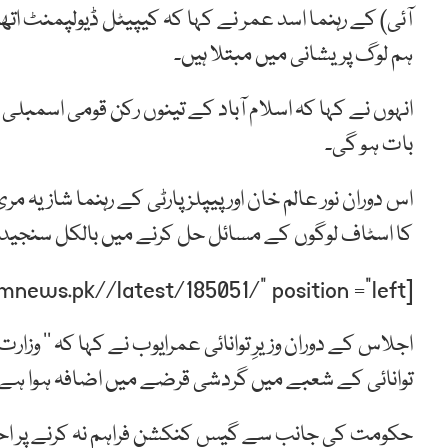
آئی) کے رہنما اسد عمر نے کہا کہ کیپیٹل ڈیولپمنٹ اتھا
ہم لوگ پریشانی میں مبتلا ہیں۔
انہوں نے کہا کہ اسلام آباد کے تینوں رکن قومی اسمبلی 
بات ہو گی۔
اس دوران نور عالم خان اور پیپلز پارٹی کے رہنما شازیہ 
کا اسٹاف لوگوں کے مسائل حل کرنے میں بالکل سنجیدہ
[post-relate link=”https://humnews.pk//latest/185051/” position =”left”]
اجلاس کے دوران وزیرِ توانائی عمرایوب نے کہا کہ ’’ وزا
توانائی کے شعبے میں گردشی قرضے میں اضافہ ہوا ہے‘‘
حکومت کی جانب سے گیس کنکشن فراہم نہ کرنے پر اح