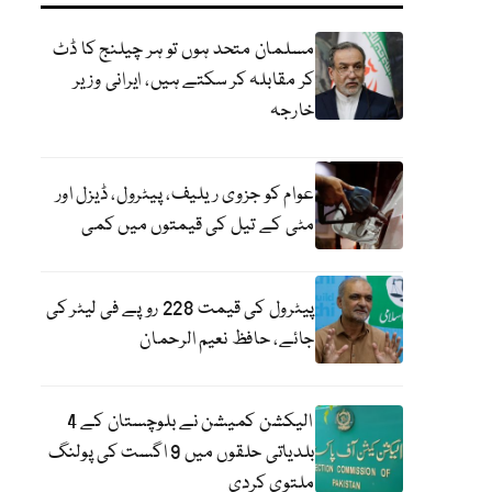
مسلمان متحد ہوں تو ہر چیلنج کا ڈٹ
کر مقابلہ کر سکتے ہیں، ایرانی وزیر
خارجہ
عوام کو جزوی ریلیف، پیٹرول، ڈیزل اور
مٹی کے تیل کی قیمتوں میں کمی
پیٹرول کی قیمت 228 روپے فی لیٹر کی
جائے، حافظ نعیم الرحمان
الیکشن کمیشن نے بلوچستان کے 4
بلدیاتی حلقوں میں 9 اگست کی پولنگ
ملتوی کردی