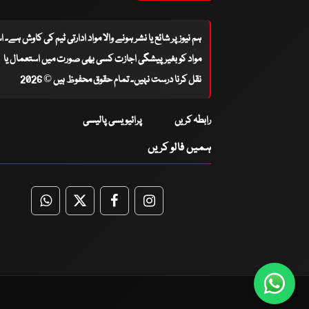
ہم نیوز پر شائع یا نشر ہونے والا مواد ادارتی ٹیم کی کاوش ہے۔ 
مواد کو بغیر پیشگی اجازت کسی بھی صورت میں استعمال یا
نقل کرنا درست نہیں۔ تمام حقوق محفوظ ہیں © 2026
رابطہ کریں
پرائیویسی پالیسی
ہمیں فالو کریں
WhatsApp
Twitter
Facebook
Facebook