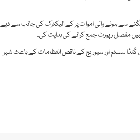
گنے سے ہونے والی اموات پر کے الیکٹرک کی جانب سے دیے
انہیں مفصل رپورٹ جمع کرانے کی ہدایت کی۔
وی کُنڈا سسٹم اور سیوریج کے ناقص انتظامات کے باعث شہر