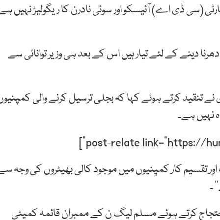
رٹی (سی ڈی اے) آئیسکو اور سوئی نادرن کا ریگولیڑ نہیں ہے
دھرنا دینے کے لئے تیار ہیں اس کے بعد ہی وزیر توانائی سے
مری نے تنقید کرتے ہوئے کہا کہ بجلی ترسیل کرنے والی کمپنیوں
 نہیں ہے۔
رت اور تقسیم کار کمپنیوں میں موجود کالی بھیٹروں کی وجہ سے
 ۔
تجاج کرتے ہوئے مسلم لیگ ن کے ممبران قائمہ کمیٹی