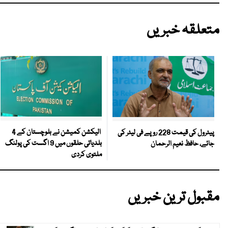
متعلقہ خبریں
الیکشن کمیشن نے بلوچستان کے 4
پیٹرول کی قیمت 228 روپے فی لیٹر کی
بلدیاتی حلقوں میں 9 اگست کی پولنگ
جائے، حافظ نعیم الرحمان
ملتوی کردی
مقبول ترین خبریں