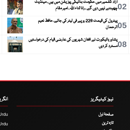
آزاد کشمیر میں حکومت بنانیکی پوزیشن میں ہیں ، مینڈیٹ
3
02
چھیننے نہیں دیں گے ، رانا ثناء اللہ ، امیر مقام
پیٹرول کی قیمت 228 روپے فی لیٹر کی جائے، حافظ نعیم
6
05
الرحمان
پشاور ہائیکورٹ نے افغان شہریوں کی عارضی قیام کی درخواستیں
9
08
مسترد کر دیں
نیوز کیٹیگریز
انگر
صفحۂ اول
Urdu
تازہ ترین
Urdu