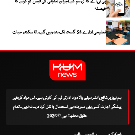
پی ٹی اے کا ای سم کے اجرا اور تبدیلی کی فیس کم کرنے کا
فیصلہ
تعلیمی ادارے 24 اگست تک بند رہیں گے، رانا سکندر حیات
ہم نیوز پر شائع یا نشر ہونے والا مواد ادارتی ٹیم کی کاوش ہے۔ اس مواد کو بغیر
پیشگی اجازت کسی بھی صورت میں استعمال یا نقل کرنا درست نہیں۔ تمام
حقوق محفوظ ہیں © 2026
رابطہ کریں
پرائیویسی پالیسی