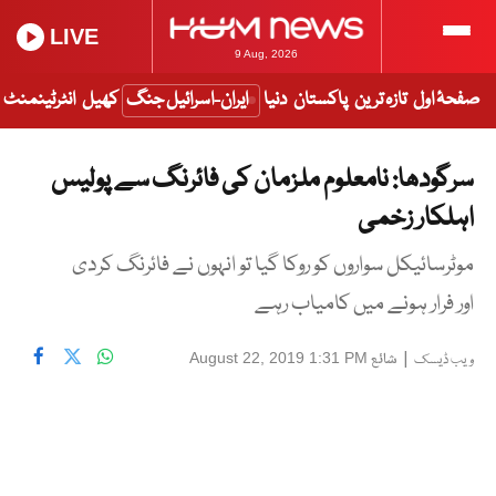
LIVE
9 Aug, 2026
صفحۂ اول
تازہ ترین
پاکستان
دنیا
ایران-اسرائیل جنگ
کھیل
انٹرٹینمنٹ
سرگودھا: نامعلوم ملزمان کی فائرنگ سے پولیس
اہلکار زخمی
موٹرسائیکل سواروں کو روکا گیا تو انہوں نے فائرنگ کردی
اور فرار ہونے میں کامیاب رہے
|
شائع
August 22, 2019 1:31 PM
ویب ڈیسک