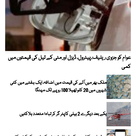
عوام کو جزوی ریلیف، پیٹرول، ڈیزل اور مٹی کے تیل کی قیمتوں میں
4 روز میں سونے کی قیمت میں بڑا اضافہ
کمی
ملک بھر میں آٹے کی قیمت میں اضافہ، ایک ہفتے میں کئی
شہروں میں 20 کلو تھیلا 100 روپے تک مہنگا
یکے بعد دیگرے 2 ہیلی کاپٹر گر کر تباہ؛ متعدد ہلاکتیں