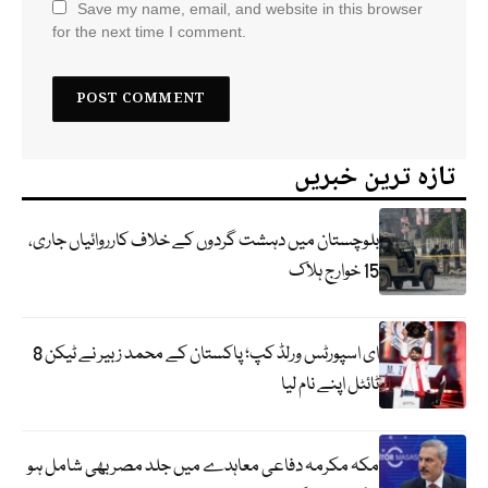
Save my name, email, and website in this browser
for the next time I comment.
تازہ ترین خبریں
بلوچستان میں دہشت گردوں کے خلاف کارروائیاں جاری،
15 خوارج ہلاک
ای اسپورٹس ورلڈ کپ؛ پاکستان کے محمد زبیر نے ٹیکن 8
ٹائٹل اپنے نام لیا
مکہ مکرمہ دفاعی معاہدے میں جلد مصر بھی شامل ہو