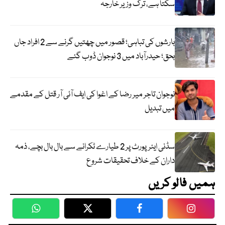
سکتا ہے، ترک وزیر خارجہ
بارشوں کی تباہی؛ قصور میں چھتیں گرنے سے 2 افراد جاں
بحق؛ حیدرآباد میں 3 نوجوان ڈوب گئے
نوجوان تاجر میر رضا کے اغوا کی ایف آئی آر قتل کے مقدمے
میں تبدیل
سڈنی ایئرپورٹ پر 2 طیارے ٹکرانے سے بال بال بچے، ذمہ
داران کے خلاف تحقیقات شروع
ہمیں فالو کریں
WhatsApp
Twitter
Facebook
Faceboo