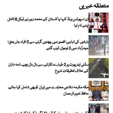
متعلقہ خبریں
ای اسپورٹس ورلڈ کپ؛ پاکستان کے محمد زبیر نے ٹیکن 8 ٹائٹل
اپنے نام لیا
بارشوں کی تباہی؛ قصور میں چھتیں گرنے سے 2 افراد جاں بحق؛
حیدرآباد میں 3 نوجوان ڈوب گئے
سڈنی ایئرپورٹ پر 2 طیارے ٹکرانے سے بال بال بچے، ذمہ داران
کے خلاف تحقیقات شروع
مکہ مکرمہ دفاعی معاہدے میں ایران کو بھی شامل کیا جائے،
حافظ نعیم الرحمان