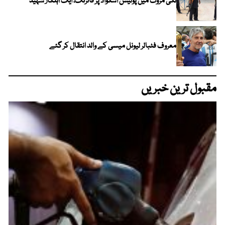
لکی مروت میں پولیس اسکواڈ پر فائرنگ، ایک اہلکار شہید
معروف فٹبالر لیونل میسی کے والد انتقال کر گئے
مقبول ترین خبریں