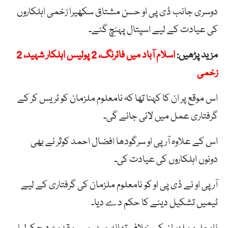
دوسری جانب ڈی پی او حسن مشتاق سکھیرا زخمی اہلکاروں
کی عیادت کے لیے اسپتال پہنچ گئے۔
مزید پڑھیں:
اسلام آباد میں فائرنگ، 2 پولیس اہلکار شہید، 2
زخمی
اس موقع پر ان کا کہنا تھا کہ نامعلوم ملزمان کو ٹریس کر کے
گرفتاری عمل میں لائی جائے گی۔
اس کے علاوہ آر پی او سرگودھا افضال احمد کوثر نے بھی
دونوں اہلکاروں کی عیادت کی۔
آر پی او نے ڈی پی او کو نامعلوم ملزمان کی گرفتاری کے لیے
ٹیمیں تشکیل دینے کا حکم دے دیا۔