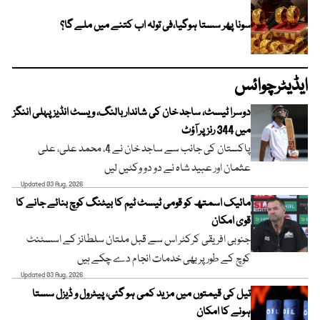
سونا پھر سستا ہوگیا،فی تولہ اب کتنے میں ملے گا؟
ایڈیٹرچوائس
دوسرا ٹیسٹ، ساجد خان کی شاندار بالنگ، ویسٹ انڈیز پہلی اننگز
میں 344 رنز پر آؤٹ
پاکستان کی جانب سے ساجد خان نے 4، محمد علی، علی
عثمان اور عبید شاہ نے دو دو وکٹیں لیں
Updated 03 Aug, 2026
مائیک اسمتھ کو قومی ٹیسٹ ٹیم کا بیٹنگ کوچ بنائے جانے کا
قوی امکان
جنوبی افریقی کرکٹر اس سے قبل ملتان سلطانز کے اسسٹنٹ
کوچ کے طور پر بھی خدمات انجام دے چکے ہیں
Updated 03 Aug, 2026
تیل کی قیمتوں میں مزید کمی ہو گئی، پیٹرول و ڈیزل سستا
ہونے کا امکان