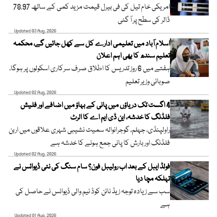
امریکی خام تیل کی فی بیرل قیمت مزید کمی کے ساتھ 78.97
ڈالر کی سطح پر آ گئی
Updated 03 Aug, 2026
اسلام آباد میں تعلیمی ادارے کل سے کھل جائیں گے، محکمہ
تعلیم سندھ کا بھی اہم اعلان
ہفتے میں 6 روز تدریس کا اطلاق صرف سرکاری اسکولوں پر ہوگا،
صوبائی وزیر تعلیم
Updated 02 Aug, 2026
4 اگست تک دریاؤں میں پانی کے بہاؤ میں اضافے اور فلیش
فلڈنگ کا خدشہ، این ڈی ایم اے کا الرٹ
راولپنڈی، جہلم، گوجرانوالہ سمیت نشیبی شہری علاقوں میں اربن
فلڈنگ اور بارش کا پانی جمع ہونے کا خدشہ ہے
Updated 02 Aug, 2026
فولڈ ایبل کے بعد اب رولیبل فون؟ سام سنگ کی نئی ڈیوائس نے
تہلکہ مچا دیا
سب سے زیادہ توجہ زیڈ نائن کوڈ نیم والی ڈیوائس نے حاصل کی
ہے
Updated 01 Aug, 2026