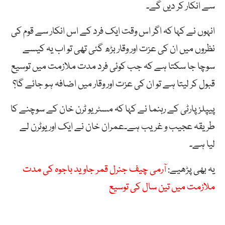
سے انکار کر دیں گے۔
انہوں نے کہا کہ اگر اس وقت ایک فرد کے اس انکار سے قوم کی
نظروں میں ان کی عزت اور وقار بڑھ گئی تھی تو اب یہ کیسے
سوچا جا سکتا ہے کہ جب کوئی فرد مدت ملازمت میں توسیع
قبول کر لیتا ہے تو ان کی عزت اور وقار میں اضافہ ہو جائے گا؟
پیپلزپارٹی کے رہنما نے کہا کہ مسٹر یو ٹرن خان کے سوچنے کا
طریقہ عجیب و غریب ہے۔عمران خان نے ایک اور یوٹرن لے
لیا ہے۔
یہ بھی پڑھیے:
آرمی چیف جنرل قمر جاوید باجوہ کی مدت
ملازمت میں تین سال کی توسیع