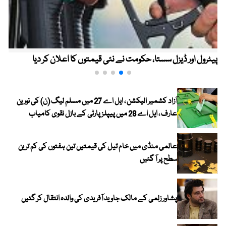
پیٹرول اور ڈیزل سستا، حکومت نے نئی قیمتوں کا اعلان کر دیا
آزاد کشمیر الیکشن ، ایل اے 27 میں مسلم لیگ (ن) کی نورین
عارف ، ایل اے 28 میں پیپلز پارٹی کے بازل نقوی کامیاب
عالمی منڈی میں خام تیل کی قیمتیں تین ہفتوں کی کم ترین
سطح پر آ گئیں
پشاور زلمی کے مالک جاوید آفریدی کی والدہ انتقال کر گئیں