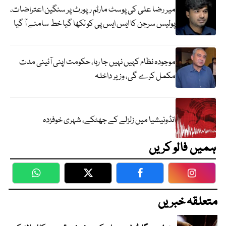
میر رضا علی کی پوسٹ مارٹم رپورٹ پر سنگین اعتراضات،
پولیس سرجن کا ایس ایس پی کو لکھا گیا خط سامنے آ گیا
موجودہ نظام کہیں نہیں جا رہا، حکومت اپنی آئینی مدت
مکمل کرے گی، وزیر داخلہ
انڈونیشیا میں زلزلے کے جھٹکے، شہری خوفزدہ
ہمیں فالو کریں
WhatsApp
Twitter
Facebook
Faceboo
متعلقہ خبریں