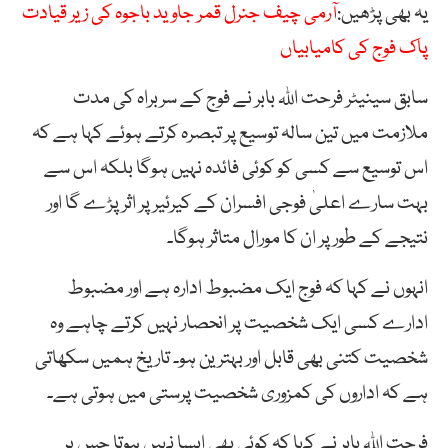
یہ بھی پڑھیں:
آرمی چیف جنرل قمر جاوید باجوہ کی زیر قیادت
پاک فوج کی کامیابیاں
سابق سینیٹر فرحت اللہ بابر نے فوج کے سربراہ کی مدت
ملازمت میں تین سالہ توسیع پر تبصرہ کرتے ہوئے کہا ہے کہ
اس توسیع سے کسی کو کوئی فائدہ نہیں ہوگا بلکہ اس سے
بہت سارے اعلیٰ فوجی افسران کے کیرئیر پر اثر پڑے گا اور
نتیجے کے طور پر ان کا مورال متاثر ہوگا۔
انہوں نے کہا کہ فوج ایک مضبوط ادارہ ہے اور مضبوط
ادارے کسی ایک شخصیت پر انحصار نہیں کرتے چاہے وہ
شخصیت کتنی بھی قابل اور بہترین ہو۔ تاریخ ہمیں سکھاتی
ہے کہ اداروں کی کمزوری شخصیت پرستی میں ہوتی ہے۔
فرحت اللہ بابر نے کہا کہ کوئی بھی ایسا نہیں ہوتا جس پر