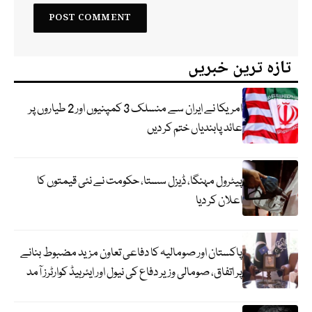
تازہ ترین خبریں
امریکا نے ایران سے منسلک 3 کمپنیوں اور 2 طیاروں پر
عائد پابندیاں ختم کر دیں
پیٹرول مہنگا، ڈیزل سستا، حکومت نے نئی قیمتوں کا
اعلان کر دیا
پاکستان اور صومالیہ کا دفاعی تعاون مزید مضبوط بنانے
پر اتفاق، صومالی وزیر دفاع کی نیول اور ایئرہیڈ کوارٹرز آمد