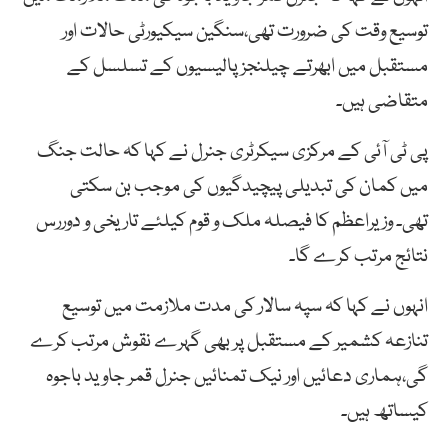
توسیع وقت کی ضرورت تھی،سنگین سیکیورٹی حالات اور
مستقبل میں ابھرتے چیلنجز پالیسیوں کے تسلسل کے
متقاضی ہیں۔
پی ٹی آئی کے مرکزی سیکرٹری جنرل نے کہا کہ حالت جنگ
میں کمان کی تبدیلی پیچیدگیوں کی موجب بن سکتی
تھی۔ وزیراعظم کا فیصلہ ملک و قوم کیلئے تاریخی و دوررس
نتائج مرتب کرے گا۔
انہوں نے کہا کہ سپہ سالار کی مدت ملازمت میں توسیع
تنازعہ کشمیر کے مستقبل پر بھی گہرے نقوش مرتب کرے
گی،ہماری دعائیں اور نیک تمنائیں جنرل قمر جاوید باجوہ
کیساتھ ہیں۔