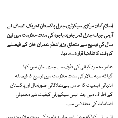
اسلام آباد: مرکزی سیکرٹری جنرل پاکستان تحریک انصاف نے
آرمی چیف جنرل قمر جاوید باجوہ کی مدت ملازمت میں تین
سال کی توسیع سے متعلق وزیراعظم عمران خان کے فیصلے
کو وقت کا تقاضا قرار دے دیا۔
عامر محمود کیانی کی طرف سے جاری بیان میں کہا
گیاکہ سپہ سالار کی مدت ملازمت میں توسیع کا فیصلہ
انتہائی اہمیت کا حامل ہے،علاقائی صورتحال اور پاکستان
کے اطراف میں جنم لیتی سیکیورٹی کیفیت غیر معمولی
اقدامات کی متقاضی ہے۔
انہوں نے کہا کہ جنرل قمر جاوید باجوہ کی مدت ملازمت میں