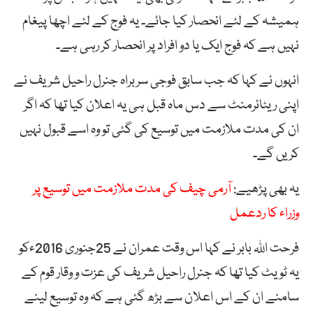
ہمیشہ کے لئے انحصار کیا جائے۔ یہ فوج کے لئے اچھا پیغام
نہیں ہے کہ فوج ایک یا دو افراد پر انحصار کر رہی ہے۔
انہوں نے کہا کہ جب سابق فوجی سربراہ جنرل راحیل شریف نے
اپنی ریٹائرمنٹ سے دس ماہ قبل ہی یہ اعلان کیا تھا کہ اگر
ان کی مدت ملازمت میں توسیع کی گئی تو وہ اسے قبول نہیں
کریں گے۔
یہ بھی پڑھیے:
آرمی چیف کی مدت ملازمت میں توسیع پر
وزراء کا ردعمل
فرحت اللہ بابر نے کہا اس وقت عمران نے 25جنوری 2016ءکو
یہ ٹویٹ کیا تھا کہ جنرل راحیل شریف کی عزت و وقار قوم کے
سامنے ان کے اس اعلان سے بڑھ گئی ہے کہ وہ توسیع لینے