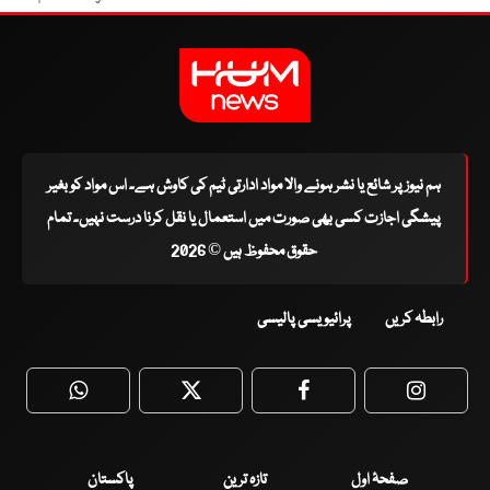
ہم نیوز پر شائع یا نشر ہونے والا مواد ادارتی ٹیم کی کاوش ہے۔ اس مواد کو بغیر
پیشگی اجازت کسی بھی صورت میں استعمال یا نقل کرنا درست نہیں۔ تمام
حقوق محفوظ ہیں © 2026
رابطہ کریں
پرائیویسی پالیسی
WhatsApp
Twitter
Facebook
Faceboo
صفحۂ اول
تازہ ترین
پاکستان