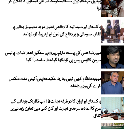
پیٹرول مہنگا، ڈیزل سستا، حکومت نے نئی قیمتوں کا اعلان کر
دیا
پاکستان اور صومالیہ کا دفاعی تعاون مزید مضبوط بنانے پر
اتفاق، صومالی وزیر دفاع کی نیول اور ایئرہیڈ کوارٹرز آمد
میر رضا علی کی پوسٹ مارٹم رپورٹ پر سنگین اعتراضات، پولیس
سرجن کا ایس ایس پی کو لکھا گیا خط سامنے آ گیا
موجودہ نظام کہیں نہیں جا رہا، حکومت اپنی آئینی مدت مکمل
کرے گی، وزیر داخلہ
پاکستان اور ایران کا دوطرفہ تجارت 10 ارب ڈالر تک بڑھانے کے
عزم کا اعادہ، سرحدی تجارت اور کان کنی میں تعاون بڑھانے پر
اتفاق