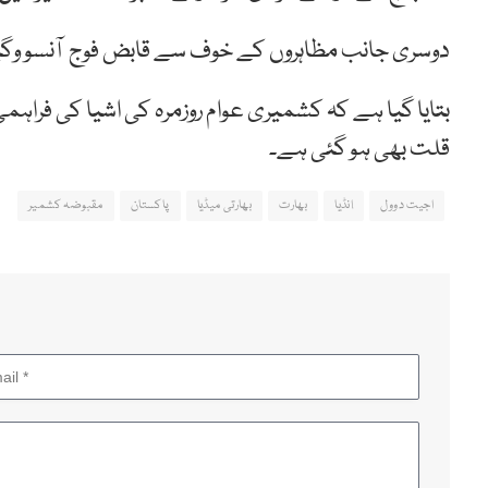
دوسری جانب مظاہروں کے خوف سے قابض فوج آنسو وگیس 
بتایا گیا ہے کہ کشمیری عوام روزمرہ کی اشیا کی فراہ
قلت بھی ہو گئی ہے۔
اجیت دوول
ٰانڈیا
بھارت
بھارتی میڈیا
پاکستان
مقبوضہ کشمیر