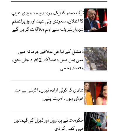
ترک صدر کا ایک روزہ دورہ سعودی عرب
کا اعلان، سعودی ولی عہد اور وزیراعظم
شہباز شریف سے اہم ملاقات کریں گے
دمشق کے نواحی علاقے جرمانہ میں
منی بس میں دھماکہ، 2 افراد جاں بحق،
متعدد زخمی
شادی کا کوئی ارادہ نہیں، اکیلی بے حد
خوش ہوں، امیشا پٹیل
حکومت نے پیٹرول اور ڈیزل کی قیمتوں
میں کمی کر دی