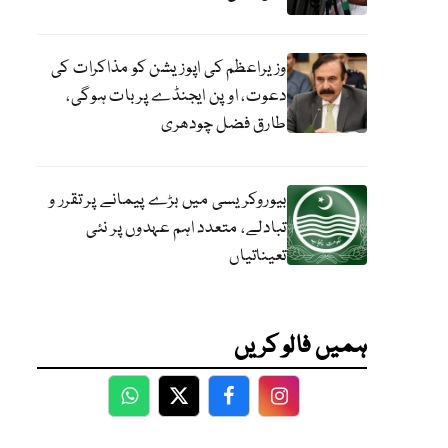
وزیراعظم کی اپوزیشن کو مذاکرات کی
دعوت، اوپن ایجنڈے پر بات ہوگی،
طارق فضل چودھری
بیوروکریسی میں بڑے پیمانے پر تقرر و
تبادلے، متعدد اہم عہدوں پر نئی
تعیناتیاں
ہمیں فالو کریں
WhatsApp
Twitter
Facebook
Facebook