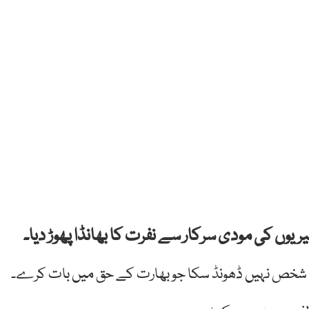
ریوں کی مودی سرکار سے نفرت کا بھانڈا پھوڑ دیا۔
یسا شخص نہیں ڈھونڈ سکا جو بھارت کے حق میں بات کرے۔