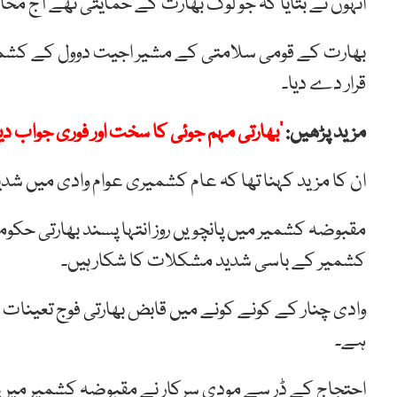
انہوں نے بتایا کہ جو لوگ بھارت کے حمایتی تھے آج 
بھارت کے قومی سلامتی کے مشیر اجیت دوول کے کشمیر 
قرار دے دیا۔
مزید پڑھیں:
’بھارتی مہم جوئی کا سخت اور فوری جواب دیا
ان کا مزید کہنا تھا کہ عام کشمیری عوام وادی میں شد
مقبوضہ کشمیر میں پانچویں روز انتہا پسند بھارتی ح
کشمیر کے باسی شدید مشکلات کا شکار ہیں۔
وادی چنار کے کونے کونے میں قابض بھارتی فوج تعینات
ہے۔
احتجاج کے ڈر سے مودی سرکار نے مقبوضہ کشمیر میں ٹیلی