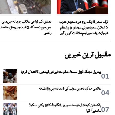
دمشق کے نواحی علاقے جرمانہ میں منی
ترک صدر کا ایک روزہ دورہ سعودی عرب
بس میں دھماکہ، 2 افراد جاں بحق، متعدد
کا اعلان، سعودی ولی عہد اور وزیراعظم
زخمی
شہباز شریف سے اہم ملاقات کریں گے
مقبول ترین خبریں
پیٹرول مہنگا، ڈیزل سستا، حکومت نے نئی قیمتوں کا اعلان کر دیا
01
عالمی مارکیٹ میں سونے کی قیمت میں بڑا اضافہ
04
پاکستان کیخلاف ٹیسٹ سیریز ، انگلینڈ کا 16 رکنی اسکواڈ
07
سامنے آ گیا