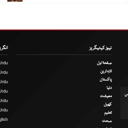
نیوز کیٹیگریز
انگر
صفحۂ اول
Urdu
تازہ ترین
Urdu
پاکستان
Urdu
دنیا
Urdu
اس
معیشت
Urdu
کھیل
Urdu
تعلیم
lish
صحت