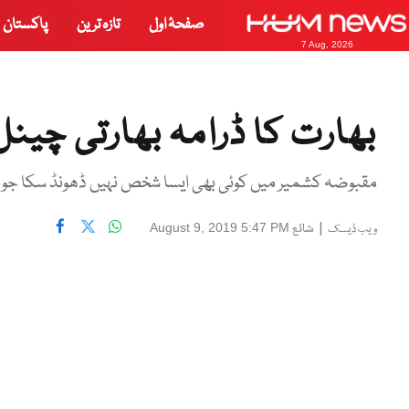
صفحۂ اول
تازہ ترین
پاکستان
7 Aug, 2026
بھارت کا ڈرامہ بھارتی چینل
مقبوضہ کشمیر میں کوئی بھی ایسا شخص نہیں ڈھونڈ سکا جو ب
|
شائع
August 9, 2019 5:47 PM
ویب ڈیسک