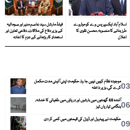
اسلام آباد ایکسپریس وے کو موٹروے
فیلڈ مارشل سید عاصم منیر اور صومالیہ
طرز بنانے کا منصوبہ، محسن نقوی کا
کے وزیر دفاع کی ملاقات، دفاعی تعاون اور
اعلان
استعدادِ کار بڑھانے کے عزم کا اعادہ
موجودہ نظام کہیں نہیں جا رہا، حکومت اپنی آئینی مدت مکمل
0
کرے گی، وزیر داخلہ
آئندہ 48 گھنٹوں میں بارشوں اور دریاؤں میں طغیانی کا خدشہ،
0
ہنگامی تیاریاں تیز
حکومت نے پیٹرول اور ڈیزل کی قیمتوں میں کمی کر دی
0