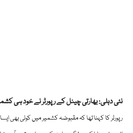
نئی دہلی: بھارتی چینل کے رپورٹر نے خود ہی کشمی
رپورٹر کا کہنا تھا کہ مقبوضہ کشمیر میں کوئی بھی ا