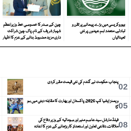
بیوروکریسی میں بڑے پیمانے پر تقرر و
چین کے صدر کا خصوصی خط وزیراعظم
تبادلے، متعدد اہم عہدوں پر نئی
شہباز شریف کے نام، پاک چین شراکت
تعیناتیاں
داری مزید مضبوط بنانے کے عزم کا اظہار
پنجاب حکومت نے گندم کی نئی قیمت مقرر کردی
3
02
ویمنز ایشیا کپ 2026، پاکستان اور بھارت کا مقابلہ دبئی میں ہو
6
05
گا
فیلڈ مارشل سید عاصم منیر اور صومالیہ کے وزیر دفاع کی
9
08
ملاقات، دفاعی تعاون اور استعدادِ کار بڑھانے کے عزم کا اعادہ