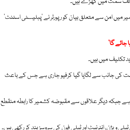
مخالف سمت میں کھڑے ہیں۔
میں امن سے متعلق بیان کو رپورٹر نے ’پبلیسٹی اسٹنٹ‘
 جائے گا‘
ید تکلیف میں ہیں۔
کومت کی جانب سے لگایا گیا کرفیو جاری ہے جس کے باعث
 ہے جبکہ دیگر علاقوں سے مقبوضہ کشمیر کا رابطہ منقطع
 ویژن، انٹرنیٹ اور ٹیلی فون کی سروسز بند کر رکھی ہیں۔