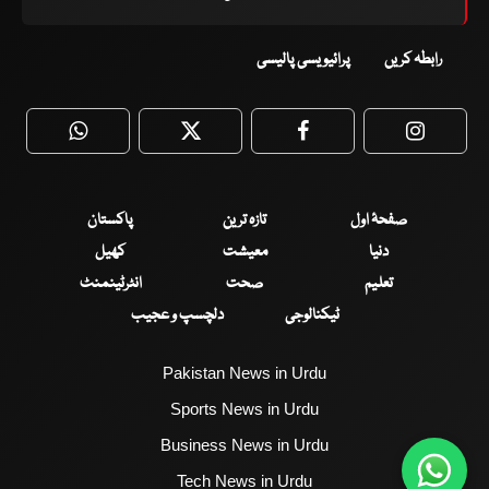
رابطہ کریں
پرائیویسی پالیسی
WhatsApp
Twitter
Facebook
Faceboo
صفحۂ اول
تازہ ترین
پاکستان
دنیا
معیشت
کھیل
تعلیم
صحت
انٹرٹینمنٹ
ٹیکنالوجی
دلچسپ و عجیب
Pakistan News in Urdu
Sports News in Urdu
Business News in Urdu
Tech News in Urdu