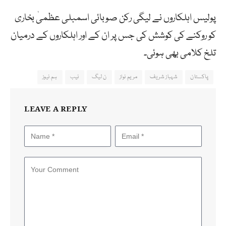
پولیس اہلکاروں نے لیگی رکن صوبائی اسمبلی عظمیٰ بخاری
کو روکنے کی کوشش کی جس پر ان کے اور اہلکاروں کے درمیان
تلخ کلامی بھی ہوئی۔
پاکستان
شہباز شریف
مریم نواز
ن لیگ
نیب
ہم نیوز
LEAVE A REPLY