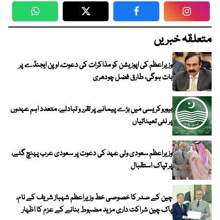
WhatsApp
Twitter
Facebook
Faceboo
متعلقہ خبریں
وزیراعظم کی اپوزیشن کو مذاکرات کی دعوت، اوپن ایجنڈے پر
بات ہوگی، طارق فضل چودھری
بیوروکریسی میں بڑے پیمانے پر تقرر و تبادلے، متعدد اہم عہدوں
پر نئی تعیناتیاں
وزیراعظم سعودی ولی عہد کی دعوت پر سعودی عرب پہنچ گئے،
پر تپاک استقبال
چین کے صدر کا خصوصی خط وزیراعظم شہباز شریف کے نام،
پاک چین شراکت داری مزید مضبوط بنانے کے عزم کا اظہار