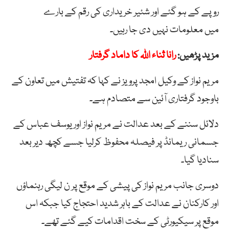
روپے کے ہو گئے اور شئیر خریداری کی رقم کے بارے
میں معلومات نہیں دی جا رہیں۔
مزید پڑھیں:
رانا ثناء اللہ کا داماد گرفتار
مریم نواز کے وکیل امجد پرویز نے کہا کہ تفتیش میں تعاون کے
باوجود گرفتاری آئین سے متصادم ہے۔
دلائل سننے کے بعد عدالت نے مریم نواز اور یوسف عباس کے
جسمانی ریمانڈ پر فیصلہ محفوظ کرلیا جسے کچھ دیر بعد
سنادیا گیا۔
دوسری جانب مریم نواز کی پیشی کے موقع پر ن لیگی رہنماؤں
اور کارکنان نے عدالت کے باہر شدید احتجاج کیا جبکہ اس
موقع پر سیکیورٹی کے سخت اقدامات کیے گئے تھے۔