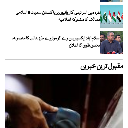
غزہ میں اسرائیلی کارروائیوں پر پاکستان سمیت 8 اسلامی
ممالک کا مشترکہ اعلامیہ
اسلام آباد ایکسپریس وے کو موٹروے طرز بنانے کا منصوبہ،
محسن نقوی کا اعلان
مقبول ترین خبریں