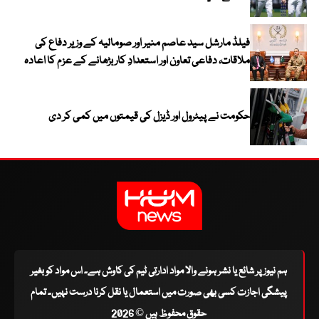
فیلڈ مارشل سید عاصم منیر اور صومالیہ کے وزیر دفاع کی
ملاقات، دفاعی تعاون اور استعدادِ کار بڑھانے کے عزم کا اعادہ
حکومت نے پیٹرول اور ڈیزل کی قیمتوں میں کمی کر دی
ہم نیوز پر شائع یا نشر ہونے والا مواد ادارتی ٹیم کی کاوش ہے۔ اس مواد کو بغیر
پیشگی اجازت کسی بھی صورت میں استعمال یا نقل کرنا درست نہیں۔ تمام
حقوق محفوظ ہیں © 2026