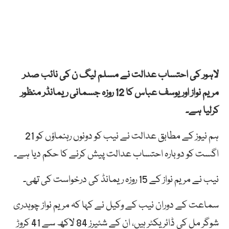
لاہور کی احتساب عدالت نے مسلم لیگ ن کی نائب صدر
مریم نواز اور یوسف عباس کا 12 روزہ جسمانی ریمانڈر منظور
کرلیا ہے۔
ہم نیوز کے مطابق عدالت نے
نیب کو
دونوں رہنماؤں
کو
21
اگست
کو
دوبارہ
احتساب
عدالت
پیش
کرنے کا حکم دیا ہے۔
نیب نے مریم نواز کے 15 روزہ ریمانڈ کی درخواست کی تھی۔
سماعت کے دوران نیب کے وکیل نے کہا کہ مریم نواز چوہدری
شوگر مل کی ڈائریکٹر ہیں، ان کے شئیرز 84 لاکھ سے 41 کروڑ