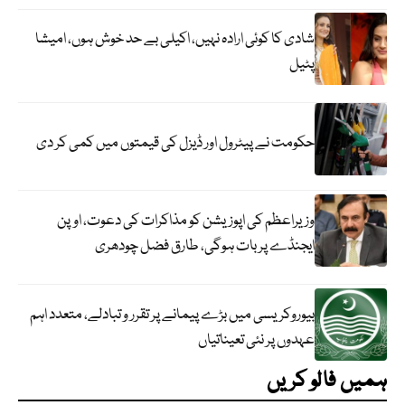
شادی کا کوئی ارادہ نہیں، اکیلی بے حد خوش ہوں، امیشا
پٹیل
حکومت نے پیٹرول اور ڈیزل کی قیمتوں میں کمی کر دی
وزیراعظم کی اپوزیشن کو مذاکرات کی دعوت، اوپن
ایجنڈے پر بات ہوگی، طارق فضل چودھری
بیوروکریسی میں بڑے پیمانے پر تقرر و تبادلے، متعدد اہم
عہدوں پر نئی تعیناتیاں
ہمیں فالو کریں