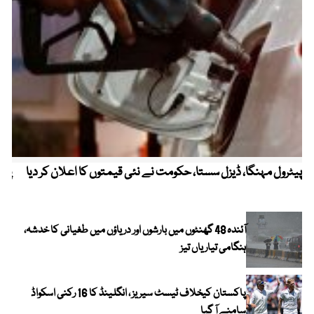
پیٹرول مہنگا، ڈیزل سستا، حکومت نے نئی قیمتوں کا اعلان کر دیا
پنج
آئندہ 48 گھنٹوں میں بارشوں اور دریاؤں میں طغیانی کا خدشہ،
ہنگامی تیاریاں تیز
پاکستان کیخلاف ٹیسٹ سیریز ، انگلینڈ کا 16 رکنی اسکواڈ
سامنے آ گیا