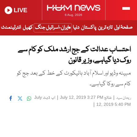
LIVE
6 Aug, 2026
صفحۂ اول
تازہ ترین
پاکستان
دنیا
ایران-اسرائیل جنگ
کھیل
انٹرٹینمنٹ
احتساب عدالت کے جج ارشد ملک کو کام سے
روک دیا گیاہے، وزیر قانون
مبینہ وڈیو اور اسلام آباد ہائیکورٹ کے خط کے بعد جج کو
کام سے روکا گیاہے۔
|
شائع
|
اپ ڈیٹ
July
July 12, 2019 3:27 PM
ریحان سید
|
12, 2019 5:40 PM