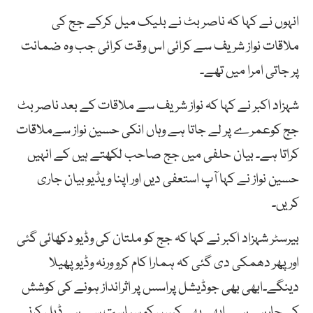
انہوں نے کہا کہ ناصر بٹ نے بلیک میل کرکے جج کی
ملاقات نواز شریف سے کرائی اس وقت کرائی جب وہ ضمانت
پر جاتی امرا میں تھے۔
شہزاد اکبر نے کہا کہ نواز شریف سے ملاقات کے بعد ناصر بٹ
جج کوعمرے پر لے جاتا ہے وہاں انکی حسین نواز سےملاقات
کراتا ہے۔ بیان حلفی میں جج صاحب لکھتے ہیں کے انہیں
حسین نواز نے کہا آپ استعفی دیں اور اپنا ویڈیو بیان جاری
کریں۔
بیرسٹر شہزاد اکبر نے کہا کہ جج کو ملتان کی وڈیو دکھائی گئی
اور پھر دھمکی دی گئی کہ ہمارا کام کرو ورنہ وڈیو پھیلا
دینگے۔ابھی بھی جوڈیشل پراسس پر اثرانداز ہونے کی کوشش
کی جارہی ہے۔ ابھی بھی کیس کو سیاست سے ہی ڈیل کرنے