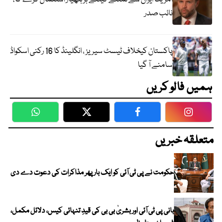
نائب صدر
پاکستان کیخلاف ٹیسٹ سیریز ، انگلینڈ کا 16 رکنی اسکواڈ
سامنے آ گیا
ہمیں فالو کریں
WhatsApp
Twitter
Facebook
Faceboo
متعلقہ خبریں
حکومت نے پی ٹی آئی کو ایک بارپھر مذاکرات کی دعوت دے دی
بانی پی ٹی آئی اور بشریٰ بی بی کی قیدِ تنہائی کیس، دلائل مکمل،