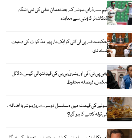
ٹیم سے ڈراپ ہونے کے بعد نعمان علی کی نئی اننگز،
لنکاشائر کاؤنٹی سے معاہدہ
حکومت نے پی ٹی آئی کو ایک بارپھر مذاکرات کی دعوت
دے دی
بانی پی ٹی آئی اور بشریٰ بی بی کی قیدِ تنہائی کیس، دلائل
مکمل، فیصلہ محفوظ
سونے کی قیمت میں مسلسل دوسرے روز ہوشربا اضافہ ،
فی تولہ کتنے کا ہو گیا؟
امریکا ایران سے نمٹنے کیلئے ہر ہتھیار استعمال کرے گا،