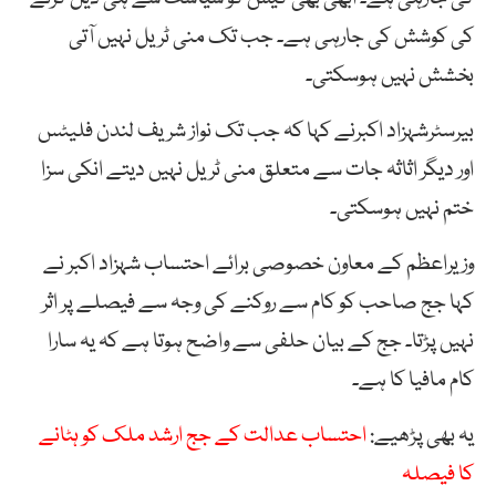
کی کوشش کی جارہی ہے۔ جب تک منی ٹریل نہیں آتی
بخشش نہیں ہوسکتی۔
بیرسٹرشہزاد اکبرنے کہا کہ جب تک نواز شریف لندن فلیٹس
اور دیگر اثاثہ جات سے متعلق منی ٹریل نہیں دیتے انکی سزا
ختم نہیں ہوسکتی۔
وزیراعظم کے معاون خصوصی برائے احتساب شہزاد اکبر نے
کہا جج صاحب کو کام سے روکنے کی وجہ سے فیصلے پر اثر
نہیں پڑتا۔ جج کے بیان حلفی سے واضح ہوتا ہے کہ یہ سارا
کام مافیا کا ہے۔
یہ بھی پڑھیے:
احتساب عدالت کے جج ارشد ملک کو ہٹانے
کا فیصلہ