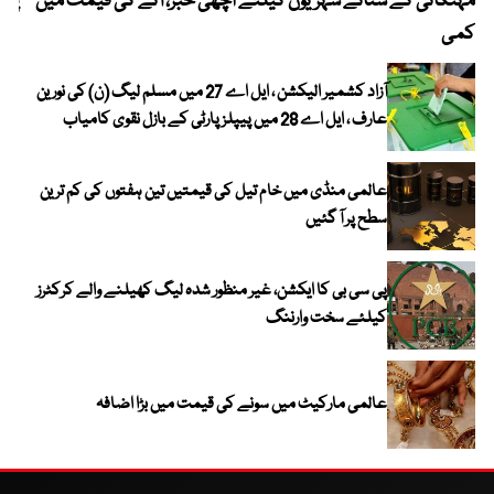
مہنگائی کے ستائے شہریوں کیلئے اچھی خبر، آٹے کی قیمت میں
پیٹ
کمی
آزاد کشمیر الیکشن ، ایل اے 27 میں مسلم لیگ (ن) کی نورین
عارف ، ایل اے 28 میں پیپلز پارٹی کے بازل نقوی کامیاب
عالمی منڈی میں خام تیل کی قیمتیں تین ہفتوں کی کم ترین
سطح پر آ گئیں
پی سی بی کا ایکشن، غیر منظور شدہ لیگ کھیلنے والے کرکٹرز
کیلئے سخت وارننگ
عالمی مارکیٹ میں سونے کی قیمت میں بڑا اضافہ