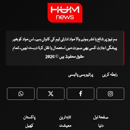
ہم نیوز پر شائع یا نشر ہونے والا مواد ادارتی ٹیم کی کاوش ہے۔ اس مواد کو بغیر
پیشگی اجازت کسی بھی صورت میں استعمال یا نقل کرنا درست نہیں۔ تمام
حقوق محفوظ ہیں © 2026
رابطہ کریں
پرائیویسی پالیسی
WhatsApp
Twitter
Facebook
Faceboo
صفحۂ اول
تازہ ترین
پاکستان
دنیا
معیشت
کھیل