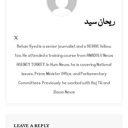
ریحان سید
X
(Twitter)
Rehan Syed is a senior journalist and a SESRIC fellow
too. He attended a training course from ANADOLU News
AGENCY TURKEY. In Hum News, he is covering National
issues, Prime Minister Office, and Parliamentary
Committees. Previously he worked with Aaj TV and
Dawn News.
LEAVE A REPLY