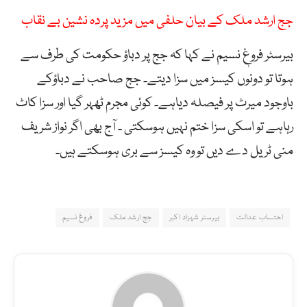
جج ارشد ملک کے بیان حلفی میں مزید پردہ نشین بے نقاب
بیرسٹر فروغٖ نسیم نے کہا کہ جج پر دباؤ حکومت کی طرف سے
ہوتا تو دونوں کیسز میں سزا دیتے۔ جج صاحب نے دباؤکے
باوجود میرٹ پر فیصلہ دیاہے۔ کوئی مجرم ٹھہر گیا اور سزا کاٹ
رہاہے تو اسکی سزا ختم نہیں ہوسکتی ۔ آج بھی اگر نواز شریف
منی ٹریل دے دیں تو وہ کیسز سے بری ہوسکتے ہیں۔
احتساب عدالت
بیرسٹر شہزاد اکبر
جج ارشد ملک
فروغ نسیم