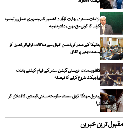
فیصلہ محفوظ
الزامات مسترد ، بھارت کو آزاد کشمیر کے جمہوری عمل پر تبصرہ
کرنے کا کوئی حق نہیں ، دفتر خارجہ
جائیکا کے صدر کی احسن اقبال سے ملاقات، ترقیاتی تعاون کو
وسعت دینے پر اتفاق
لاانفورسمنٹ انویسٹی گیشن سنٹر کے قیام کیلئے پائلٹ
پراجیکٹ شروع کرنے کا فیصلہ
پیٹرول مہنگا، ڈیزل سستا، حکومت نے نئی قیمتوں کا اعلان کر
دیا
مقبول ترین خبریں