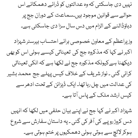
نہیں دی جاسکتی کہ وہ عدالتوں کو ڈرائے دھمکائے اس
حوالے سے قوانین موجود ہیں۔سماعت کے دوران جج پر
دباؤڈالنے کے الزام میں دس سال سزا دی جاسکتی ہے۔
وزیراعظم کے معاون خصوصی برائے احتساب بیرسٹر شہزاد
اکبر نے کہا کہ مذکروہ جج کی تعیناتی کیسے ہوئی اس کو بھی
دیکھنا ہےکیونکہ مذکورہ جج نے لکھا ہے کہ انکی تعیناتی
کرائی گئی ۔ نواز شریف کے خلاف کیس پہلے جج محمد بشیر
کی عدالت میں چل رہا تھا۔ ایک ڈیزائن کے تحت ادھر سے
کیس ارشد ملک کے پاس آتا ہے۔
شہزاد اکبر نے کہا جج نے اپنے بیان حلفی میں لکھا کہ انہیں
دس کروڑ روپے کی آفر کی گئی ۔ یہ داستان سفارش سے شروع
ہوکر لالچ سے ہوتی ہوئی دھمکیوں پر ختم ہوتی ہے۔