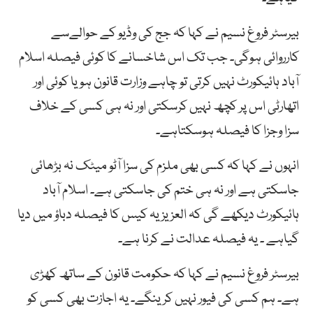
بیرسٹر فروغ نسیم نے کہا کہ جج کی وڈیو کے حوالےسے
کارروائی ہوگی۔ جب تک اس شاخسانے کا کوئی فیصلہ اسلام
آباد ہائیکورٹ نہیں کرتی تو چاہے وزارت قانون ہو یا کوئی اور
اتھارٹی اس پر کچھ نہیں کرسکتی اور نہ ہی کسی کے خلاف
سزا وجزا کا فیصلہ ہوسکتاہے۔
انہوں نے کہا کہ کسی بھی ملزم کی سزا آٹو میٹک نہ بڑھائی
جاسکتی ہے اور نہ ہی ختم کی جاسکتی ہے۔ اسلام آباد
ہائیکورٹ دیکھے گی کہ العزیزیہ کیس کا فیصلہ دباؤ میں دیا
گیاہے ۔ یہ فیصلہ عدالت نے کرنا ہے۔
بیرسٹر فروغ نسیم نے کہا کہ حکومت قانون کے ساتھ کھڑی
ہے۔ ہم کسی کی فیور نہیں کرینگے۔ یہ اجازت بھی کسی کو