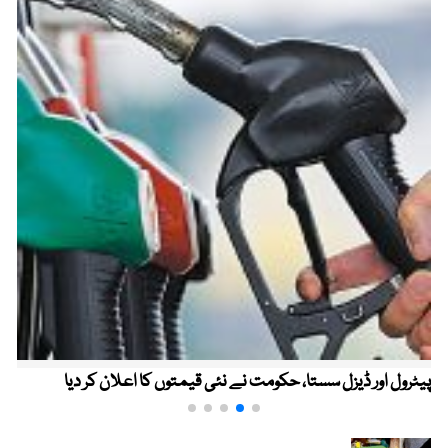
پیٹرول اور ڈیزل سستا، حکومت نے نئی قیمتوں کا اعلان کر دیا