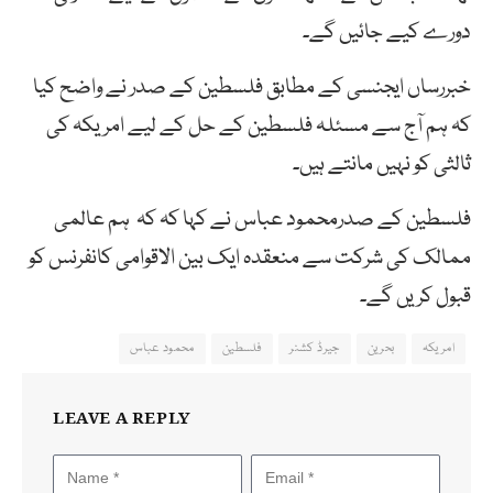
دورے کیے جائیں گے۔
خبررساں ایجنسی کے مطابق فلسطین کے صدر نے واضح کیا
کہ ہم آج سے مسئلہ فلسطین کے حل کے لیے امریکہ کی
ثالثی کو نہیں مانتے ہیں۔
فلسطین کے صدرمحمود عباس نے کہا کہ کہ ہم عالمی
ممالک کی شرکت سے منعقدہ ایک بین الاقوامی کانفرنس کو
قبول کریں گے۔
امریکہ
بحرین
جیرڈ کشنر
فلسطین
محمود عباس
LEAVE A REPLY