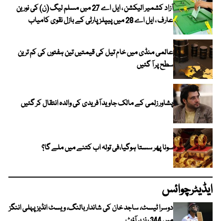
آزاد کشمیر الیکشن ، ایل اے 27 میں مسلم لیگ (ن) کی نورین
عارف ، ایل اے 28 میں پیپلز پارٹی کے بازل نقوی کامیاب
عالمی منڈی میں خام تیل کی قیمتیں تین ہفتوں کی کم ترین
سطح پر آ گئیں
پشاور زلمی کے مالک جاوید آفریدی کی والدہ انتقال کر گئیں
سونا پھر سستا ہوگیا،فی تولہ اب کتنے میں ملے گا؟
ایڈیٹرچوائس
دوسرا ٹیسٹ، ساجد خان کی شاندار بالنگ، ویسٹ انڈیز پہلی اننگز
میں 344 رنز پر آؤٹ