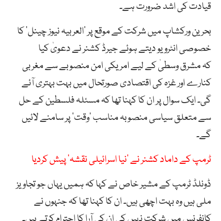
قیادت کی اشد ضرورت ہے۔
بحرین ورکشاپ میں شرکت کے موقع پر ’العربیہ نیوز چینل‘ کا
خصوصی انٹرویو دیتے ہوئے جیرڈ کشنر نے دعویٰ کیا
کہ مشرق وسطیٰ کے لیے امریکی امن منصوبے سے مغربی
کنارے اور غزہ کی اقتصادی صورتحال میں بہت بہتری آئے
گی۔ ایک سوال پر ان کا کہنا تھا کہ مسئلہ فلسطین کے حل
سے متعلق سیاسی منصوبہ مناسب ’وقت‘ پر سامنے لائیں
گے۔
ٹرمپ کے داماد کشنر نے ’نیا اسرائیلی نقشہ‘ پیش کردیا
ڈونلڈ ٹرمپ کے مشیر خاص نے کہا کہ ہمیں یہاں جو تجاویز
ملی ہیں وہ بہت اچھی ہیں۔ ان کا کہنا تھا کہ جنہوں نے
کانفرنس میں شرکت نہیں کی ان کی آرا کا احترام کرتے ہیں۔