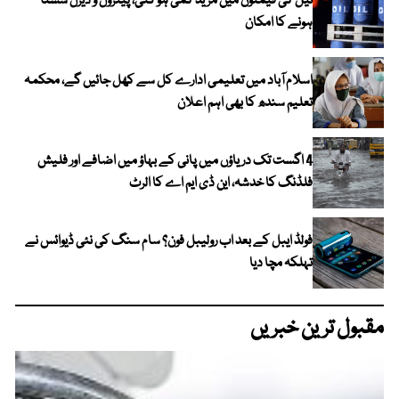
تیل کی قیمتوں میں مزید کمی ہو گئی، پیٹرول و ڈیزل سستا
ہونے کا امکان
اسلام آباد میں تعلیمی ادارے کل سے کھل جائیں گے، محکمہ
تعلیم سندھ کا بھی اہم اعلان
4 اگست تک دریاؤں میں پانی کے بہاؤ میں اضافے اور فلیش
فلڈنگ کا خدشہ، این ڈی ایم اے کا الرٹ
فولڈ ایبل کے بعد اب رولیبل فون؟ سام سنگ کی نئی ڈیوائس نے
تہلکہ مچا دیا
مقبول ترین خبریں