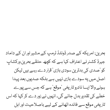
بحرین: امریکہ کے صدر ڈونلڈ ٹرمپ کے مشیر اور ان کے داماد
جیرڈ کشنر نے اعتراف کیا ہے کہ کچھ حلقے بحرین ورکشاپ
کو ’صدی کی بدترین سودی بازی‘ قرار دے رہے ہیں لیکن
اصل میں یہ سودے بازی نہیں ہے بلکہ صدیوں بعد پیدا
ہونے والا ایسا نادرو تاریخی ’موقع‘ ہے کہ جس سے پورے
خطے کی تقدیر بدل جائے گی۔ انہوں نے زور دے کر کہا کہ اس
تاریخی موقع سے فائدہ اٹھانے کے لیے باصلاحیت اور اہل