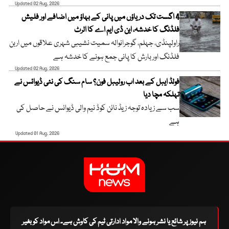
Updated 02 Aug, 2026
4 اگست تک دریاؤں میں پانی کے بہاؤ میں اضافے اور فلیش
فلڈنگ کا خدشہ، این ڈی ایم اے کا الرٹ
راولپنڈی، جہلم، گوجرانوالہ سمیت نشیبی شہری علاقوں میں اربن
فلڈنگ اور بارش کا پانی جمع ہونے کا خدشہ ہے
Updated 02 Aug, 2026
فولڈ ایبل کے بعد اب رولیبل فون؟ سام سنگ کی نئی ڈیوائس نے
تہلکہ مچا دیا
سب سے زیادہ توجہ زیڈ نائن کوڈ نیم والی ڈیوائس نے حاصل کی
ہے
Updated 01 Aug, 2026
ہم نیوز پر شائع یا نشر ہونے والا مواد ادارتی ٹیم کی کاوش ہے۔ اس مواد کو بغیر