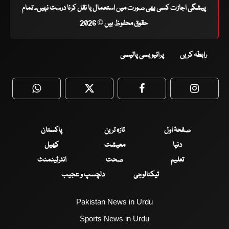
پیشگی اجازت کسی بھی صورت میں استعمال یا نقل کرنا درست نہیں۔ تمام
حقوق محفوظ ہیں © 2026
رابطہ کریں
پرائیویسی پالیسی
WhatsApp
Twitter
Facebook
Faceboo
صفحۂ اول
تازہ ترین
پاکستان
دنیا
معیشت
کھیل
تعلیم
صحت
انٹرٹینمنٹ
ٹیکنالوجی
دلچسپ و عجیب
Pakistan News in Urdu
Sports News in Urdu