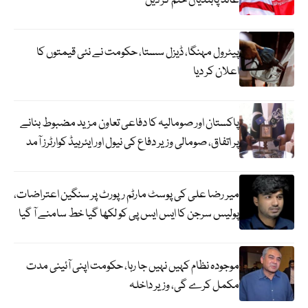
عائد پابندیاں ختم کر دیں
پیٹرول مہنگا، ڈیزل سستا، حکومت نے نئی قیمتوں کا
اعلان کر دیا
پاکستان اور صومالیہ کا دفاعی تعاون مزید مضبوط بنانے
پر اتفاق، صومالی وزیر دفاع کی نیول اور ایئرہیڈ کوارٹرز آمد
میر رضا علی کی پوسٹ مارٹم رپورٹ پر سنگین اعتراضات،
پولیس سرجن کا ایس ایس پی کو لکھا گیا خط سامنے آ گیا
موجودہ نظام کہیں نہیں جا رہا، حکومت اپنی آئینی مدت
مکمل کرے گی، وزیر داخلہ