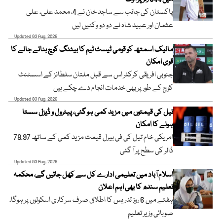
پاکستان کی جانب سے ساجد خان نے 4، محمد علی، علی
عثمان اور عبید شاہ نے دو دو وکٹیں لیں
Updated 03 Aug, 2026
مائیک اسمتھ کو قومی ٹیسٹ ٹیم کا بیٹنگ کوچ بنائے جانے کا
قوی امکان
جنوبی افریقی کرکٹر اس سے قبل ملتان سلطانز کے اسسٹنٹ
کوچ کے طور پر بھی خدمات انجام دے چکے ہیں
Updated 03 Aug, 2026
تیل کی قیمتوں میں مزید کمی ہو گئی، پیٹرول و ڈیزل سستا
ہونے کا امکان
امریکی خام تیل کی فی بیرل قیمت مزید کمی کے ساتھ 78.97
ڈالر کی سطح پر آ گئی
Updated 03 Aug, 2026
اسلام آباد میں تعلیمی ادارے کل سے کھل جائیں گے، محکمہ
تعلیم سندھ کا بھی اہم اعلان
ہفتے میں 6 روز تدریس کا اطلاق صرف سرکاری اسکولوں پر ہوگا،
صوبائی وزیر تعلیم