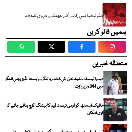
انڈونیشیا میں زلزلے کے جھٹکے، شہری خوفزدہ
ہمیں فالو کریں
WhatsApp
Twitter
Facebook
Faceboo
متعلقہ خبریں
دوسرا ٹیسٹ، ساجد خان کی شاندار بالنگ، ویسٹ انڈیز پہلی اننگز
میں 344 رنز پر آؤٹ
مائیک اسمتھ کو قومی ٹیسٹ ٹیم کا بیٹنگ کوچ بنائے جانے کا
قوی امکان