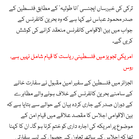
ترکی کی خبررساں ایجنسی ’انا طولیہ‘ کے مطابق فلسطین کے
صدر محمود عباس نے کہا ہے کہ وہ بحرین کانفرنس کے
جواب میں بین الاقوامی کانفرنس منعقد کرانے کی کوشش
کریں گے۔
امریکی تجویز میں فلسطینی ریاست کا قیام شامل نہیں ہے،
روس
الجزائر میں فلسطین کے سفیر امین مقبول نے سفارت خانے
کے سامنے بحرین کانفرنس کے خلاف ہونے والے مظاہرے
کے دوران صدر کے جاری کردہ بیان کے حوالے سے بتایا ہے کہ
بین الاقوامی اجلاس کا مقصد علاقے میں قیام امن کے
موضوع پر امریکہ کی اجارہ داری کو ختم کرنا ہو گا۔ ان کا کہنا
تھا کہ اجلاس کے ساتھ تعاون کے حصول کے لیے سفارتی