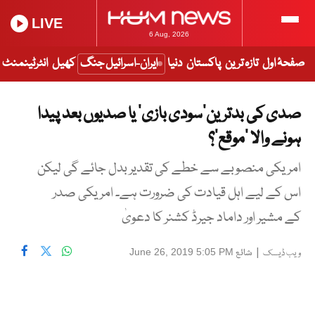
LIVE
6 Aug, 2026
صفحۂ اول
تازہ ترین
پاکستان
دنیا
ایران-اسرائیل جنگ
کھیل
انٹرٹینمنٹ
صدی کی بدترین’سودی بازی‘ یا صدیوں بعد پیدا
ہونے والا ’موقع‘؟
امریکی منصوبے سے خطے کی تقدیر بدل جائے گی لیکن
اس کے لیے اہل قیادت کی ضرورت ہے۔ امریکی صدر
کے مشیر اور داماد جیرڈ کشنر کا دعویٰ
|
شائع
June 26, 2019 5:05 PM
ویب ڈیسک