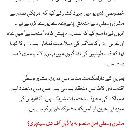
خصوصی انٹرویو میں جیرڈ کشنر نے کہا کہ امریکی صدر نے
مشرق وسطیٰ سے متعلق اپنے وعدے پورے کررہے ہیں۔
انہوں نے واضح کیا کہ ہمارے پیش کردہ ’منصوبے‘ میں غزہ
اور غربی اردن کو ملانے کی صلاحیت نمایاں ہے۔ ان کا کہنا
تھا کہ فلسطینیوں کی زندگیوں میں بہتری لانا ہماری ذمہ
داری ہے۔
بحرین کے دارلحکومت مناما میں دو روزہ مشرق وسطیٰ
اقتصادی کانفرنس منعقد ہورہی ہے جس میں متعدد اہم
ممالک کی معروف شخصیات شریک ہیں۔ کانفرنس کی
میزبانی بحرین اور امریکہ مشترکہ طور پر کررہےہیں۔
مشرق وسطیٰ امن منصوبہ یا ڈیل آف دی سینچری؟