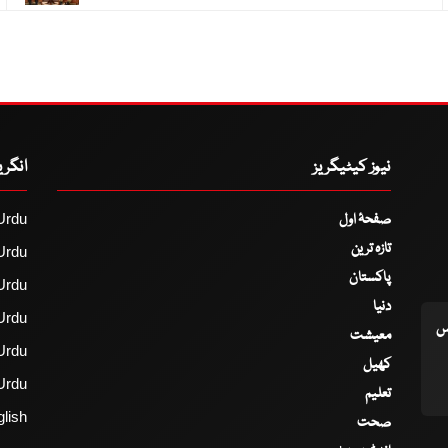
نیوز کیٹیگریز
انگر
صفحۂ اول
Urdu
تازہ ترین
Urdu
پاکستان
Urdu
دنیا
Urdu
اس
معیشت
Urdu
کھیل
Urdu
تعلیم
lish
صحت