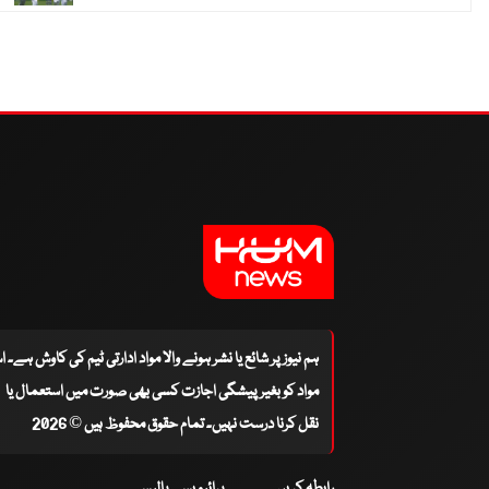
ہم نیوز پر شائع یا نشر ہونے والا مواد ادارتی ٹیم کی کاوش ہے۔ 
مواد کو بغیر پیشگی اجازت کسی بھی صورت میں استعمال یا
نقل کرنا درست نہیں۔ تمام حقوق محفوظ ہیں © 2026
رابطہ کریں
پرائیویسی پالیسی