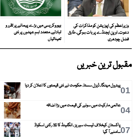
بیوروکریسی میں بڑے پیمانے پر تقرر و
وزیراعظم کی اپوزیشن کو مذاکرات کی
تبادلے، متعدد اہم عہدوں پر نئی
دعوت، اوپن ایجنڈے پر بات ہوگی، طارق
تعیناتیاں
فضل چودھری
مقبول ترین خبریں
پیٹرول مہنگا، ڈیزل سستا، حکومت نے نئی قیمتوں کا اعلان کر دیا
01
عالمی مارکیٹ میں سونے کی قیمت میں بڑا اضافہ
04
پاکستان کیخلاف ٹیسٹ سیریز ، انگلینڈ کا 16 رکنی اسکواڈ
07
سامنے آ گیا