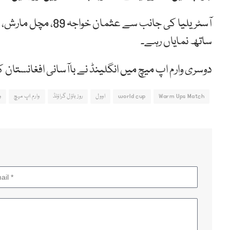
ساتھ نمایاں رہے۔
دوسری وارم اپ میچ میں انگلینڈ نے باآسانی افغانست
Warm Ups Match
world cup
اوول
روز باؤل گراؤنڈ
وارم اپ میچ
و