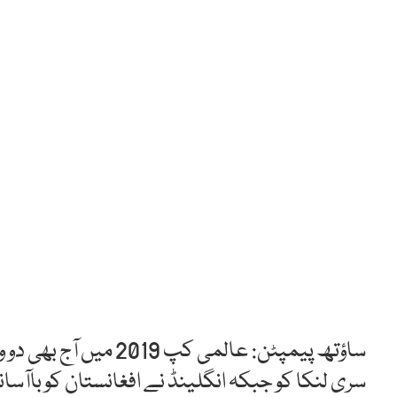
ساؤتھ پیمپٹن: عالمی کپ
سری لنکا کو جبکہ انگلینڈ نے افغانستان کو باا