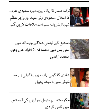
ترک صدر کا ایک روزہ دورہ سعودی عرب
کا اعلان، سعودی ولی عہد اور وزیراعظم
شہباز شریف سے اہم ملاقات کریں گے
دمشق کے نواحی علاقے جرمانہ میں
منی بس میں دھماکہ، 2 افراد جاں بحق،
متعدد زخمی
شادی کا کوئی ارادہ نہیں، اکیلی بے حد
خوش ہوں، امیشا پٹیل
حکومت نے پیٹرول اور ڈیزل کی قیمتوں
میں کمی کر دی