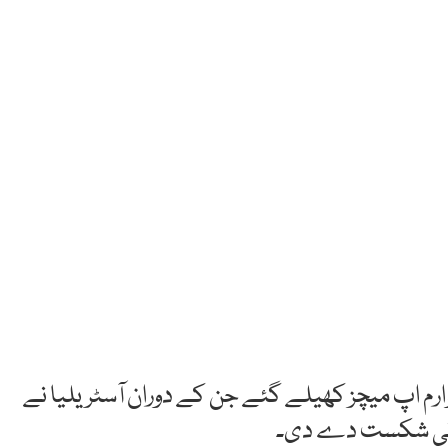
 2019 میں آج بھی دو وارم اپ میچز کھیلے گئے جن کے دوران آسٹریلیا نے
ٓسانی شکست دے دی۔