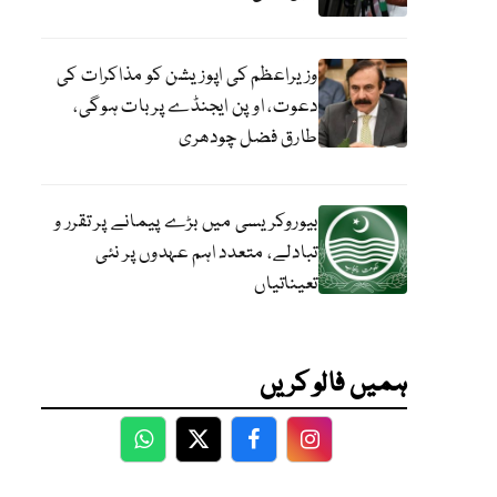
وزیراعظم کی اپوزیشن کو مذاکرات کی
دعوت، اوپن ایجنڈے پر بات ہوگی،
طارق فضل چودھری
بیوروکریسی میں بڑے پیمانے پر تقرر و
تبادلے، متعدد اہم عہدوں پر نئی
تعیناتیاں
ہمیں فالو کریں
WhatsApp
Twitter
Facebook
Facebook