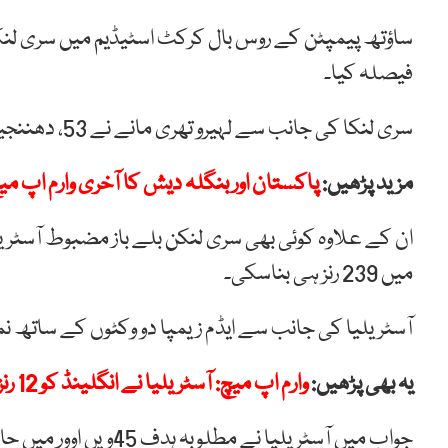
ساؤتھ پیمپٹن کے روس بال کرکٹ اسٹیڈیم میں سری لنک
فیصلہ کیا۔
سری لنکا کی جانب سے لہیرو تھری مانے نے 53، دھننجیہ دی سلوا نے 43 جبکہ تھسیرا پریرا نے 27 رنز بنائے۔
مزید پڑھیں:
پاکستان اور بنگلہ دیش کا آخری وارم اپ می
میں 239 رنز ہی بناسکی۔
آسٹریلیا کی جانب سے ایڈم زیمپا دو وکٹوں کے ساتھ نم
یہ بھی پڑھیں:
وارم اپ میچ: آسٹریلیا نے انگلینڈ کو 12 رنز سے ہرادیا
جواب میں آسٹریلیا نے مطلوبہ ہدف 45ویں اوور میں حاصل کرتے ہوئے پانچ وکٹوں سے فتح اپنے نام کی۔