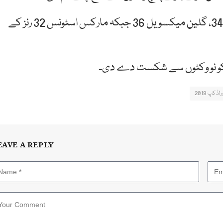
آسٹریلیا کی جانب سے عثمان خواجہ 89، مچل مارش، 34، گلین میکسویل 36 جبکہ مارکس اسٹونس 32 رنز کے
ان کو نو وکٹوں سے شکست دے دی۔
رلڈکپ 2019
EAVE A REPLY