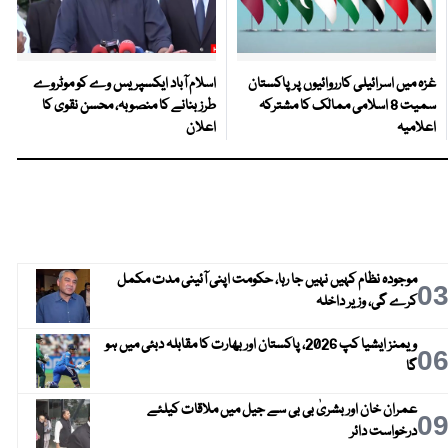
غزہ میں اسرائیلی کارروائیوں پر پاکستان
اسلام آباد ایکسپریس وے کو موٹروے
سمیت 8 اسلامی ممالک کا مشترکہ
طرز بنانے کا منصوبہ، محسن نقوی کا
اعلامیہ
اعلان
موجودہ نظام کہیں نہیں جا رہا، حکومت اپنی آئینی مدت مکمل
0
کرے گی، وزیر داخلہ
ویمنز ایشیا کپ 2026، پاکستان اور بھارت کا مقابلہ دبئی میں ہو
0
گا
عمران خان اور بشریٰ بی بی سے جیل میں ملاقات کیلئے
0
درخواست دائر