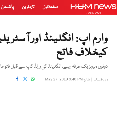
صفحۂ اول
تازہ ترین
پاکستان
7 Aug, 2026
وارم اپ: انگلینڈ اور آسٹریل
کیخلاف فاتح
دونوں میچز یک طرفہ رہے، انگلینڈ کی ورلڈ کپ سے قبل فتوح
|
شائع
May 27, 2019 9:40 PM
ویب ڈیسک