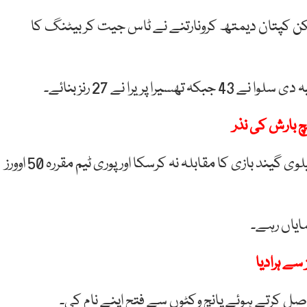
ن کپتان دیمتھ کرونارتنے نے ٹاس جیت کر بیٹنگ کا
چ بارش کی نذر
ان کے علاوہ کوئی بھی سری لنکن بلے باز مضبوط آسٹریلوی گیند بازی کا مقابلہ نہ کرسکا اور پوری ٹیم مقررہ 50 اوورز
ایاں رہے۔