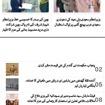
وزیراعظم سعودی ولی عہد کی دعوت پر
چین کے صدر کا خصوصی خط وزیراعظم
سعودی عرب پہنچ گئے، پر تپاک استقبال
شہباز شریف کے نام، پاک چین شراکت
داری مزید مضبوط بنانے کے عزم کا اظہار
پنجاب حکومت نے گندم کی نئی قیمت مقرر کردی
3
02
آئندہ 48 گھنٹوں میں بارشوں اور دریاؤں میں طغیانی کا خدشہ،
6
05
ہنگامی تیاریاں تیز
فیلڈ مارشل سید عاصم منیر اور صومالیہ کے وزیر دفاع کی
9
08
ملاقات، دفاعی تعاون اور استعدادِ کار بڑھانے کے عزم کا اعادہ