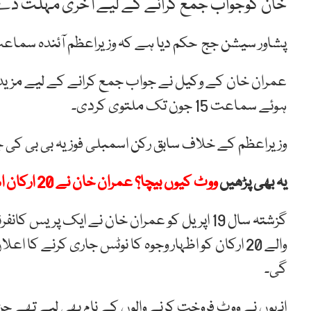
خان کوجواب جمع کرانے کے لیے آخری مہلت د
پشاور سیشن جج حکم دیا ہے کہ وزیراعظم آئندہ سما
عمران خان کے وکیل نے جواب جمع کرانے کے لیے مز
ہوئے سماعت 15 جون تک ملتوی کردی۔
وزیراعظم کے خلاف سابق رکن اسمبلی فوزیہ بی بی کی جان
یہ بھی پڑھیں
ووٹ کیوں بیچا؟ عمران خان نے 20 ارکان اسمبلی سے جواب مانگ لیا
گزشتہ سال 19 اپریل کو عمران خان نے ایک پر
والے 20 ارکان کو اظہار وجوہ کا نوٹس جاری کرنے کا 
گی۔
انہوں نے ووٹ فروخت کرنے والوں کے نام بھی لیے تھے جن م