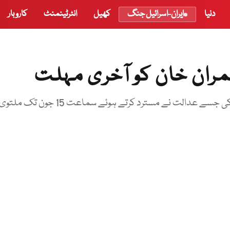
دنیا
ایران-اسرائیل جنگ
کھیل
انٹرٹینمنٹ
کاروبار
ران خان کو آخری مہلت
وکیل نے جواب جمع کرانے کے لیے مزید مہلت کی درخواست کی جسے عدالت نے مسترد کرتے ہوئے سماعت 15 جون تک ملتو