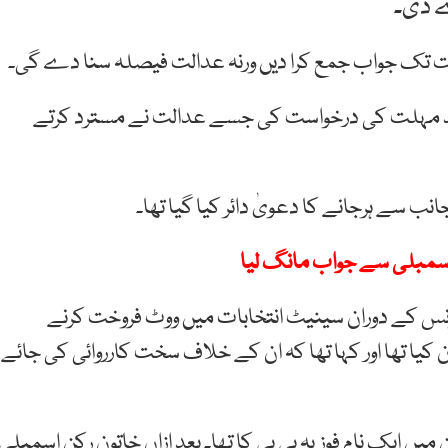
ے دی۔
عت تک جواب جمع کرا دیں ورنہ عدالت فیصلہ سنا دے گی۔
ید مہلت کی درخواست کی جسے عدالت نے مسترد کرتے
ب سے ہرجانے کا دعویٰ دائر کیا گیا تھا۔
یس کانفرنس کے دوران سینیٹ انتخابات میں ووٹ فروخت کرنے
اعلان کیا تھا اور کہا تھا کہ ان کے خلاف سخت کارروائی کی جائے
یں ایک نام فوزیہ بی بی کا تھا۔ بعد ازاں خاتون رکن اسمبلی