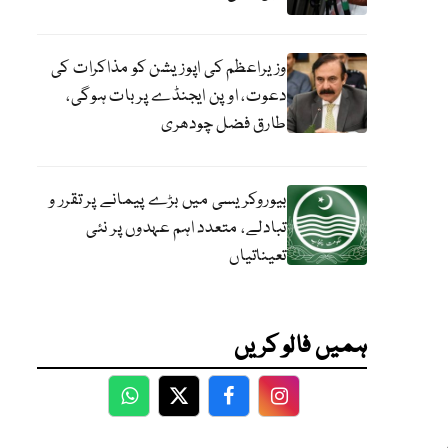
وزیراعظم کی اپوزیشن کو مذاکرات کی
دعوت، اوپن ایجنڈے پر بات ہوگی،
طارق فضل چودھری
بیوروکریسی میں بڑے پیمانے پر تقرر و
تبادلے، متعدد اہم عہدوں پر نئی
تعیناتیاں
ہمیں فالو کریں
WhatsApp
Twitter
Facebook
Facebook