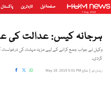
صفحۂ اول
تازہ ترین
پاکستان
7 Aug, 2026
ہرجانہ کیس: عدالت کی عم
کردی۔
|
شائع
May 18, 2019 5:01 PM
زیشان انور