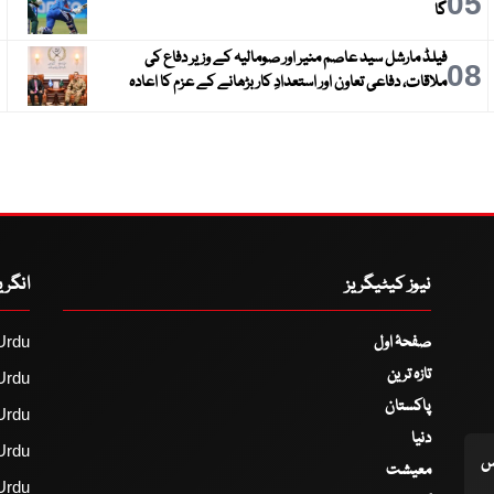
6
05
گا
فیلڈ مارشل سید عاصم منیر اور صومالیہ کے وزیر دفاع کی
9
08
ملاقات، دفاعی تعاون اور استعدادِ کار بڑھانے کے عزم کا اعادہ
نیوز کیٹیگریز
انگر
صفحۂ اول
Urdu
تازہ ترین
Urdu
پاکستان
Urdu
دنیا
Urdu
اس
معیشت
Urdu