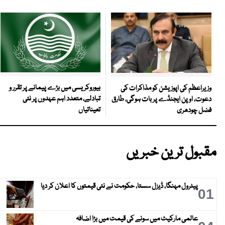
بیوروکریسی میں بڑے پیمانے پر تقرر و
وزیراعظم کی اپوزیشن کو مذاکرات کی
تبادلے، متعدد اہم عہدوں پر نئی
دعوت، اوپن ایجنڈے پر بات ہوگی، طارق
تعیناتیاں
فضل چودھری
مقبول ترین خبریں
پیٹرول مہنگا، ڈیزل سستا، حکومت نے نئی قیمتوں کا اعلان کر دیا
01
عالمی مارکیٹ میں سونے کی قیمت میں بڑا اضافہ