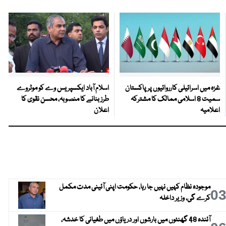
غزہ میں اسرائیلی کارروائیوں پر پاکستان
اسلام آباد ایکسپریس وے کو موٹروے
سمیت 8 اسلامی ممالک کا مشترکہ
طرز بنانے کا منصوبہ، محسن نقوی کا
اعلامیہ
اعلان
موجودہ نظام کہیں نہیں جا رہا، حکومت اپنی آئینی مدت مکمل
0
کرے گی، وزیر داخلہ
آئندہ 48 گھنٹوں میں بارشوں اور دریاؤں میں طغیانی کا خدشہ،