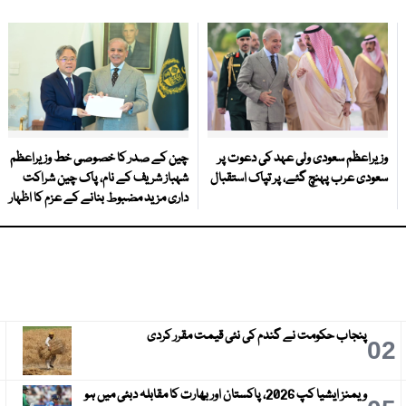
وزیراعظم سعودی ولی عہد کی دعوت پر
چین کے صدر کا خصوصی خط وزیراعظم
سعودی عرب پہنچ گئے، پر تپاک استقبال
شہباز شریف کے نام، پاک چین شراکت
داری مزید مضبوط بنانے کے عزم کا اظہار
پنجاب حکومت نے گندم کی نئی قیمت مقرر کردی
3
02
ویمنز ایشیا کپ 2026، پاکستان اور بھارت کا مقابلہ دبئی میں ہو