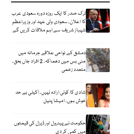
ترک صدر کا ایک روزہ دورہ سعودی عرب
کا اعلان، سعودی ولی عہد اور وزیراعظم
شہباز شریف سے اہم ملاقات کریں گے
دمشق کے نواحی علاقے جرمانہ میں
منی بس میں دھماکہ، 2 افراد جاں بحق،
متعدد زخمی
شادی کا کوئی ارادہ نہیں، اکیلی بے حد
خوش ہوں، امیشا پٹیل
حکومت نے پیٹرول اور ڈیزل کی قیمتوں
میں کمی کر دی