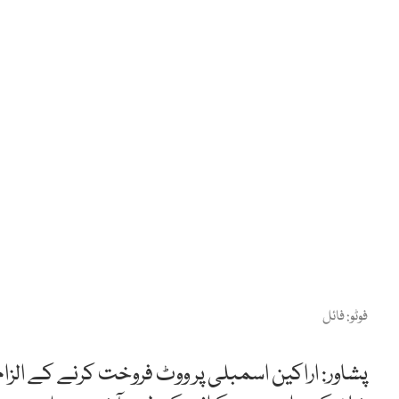
فوٹو: فائل
پشاور: اراکین اسمبلی پر ووٹ فروخت کرنے کے ال