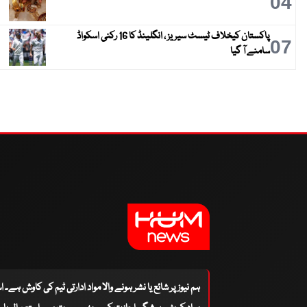
04
پاکستان کیخلاف ٹیسٹ سیریز ، انگلینڈ کا 16 رکنی اسکواڈ
07
سامنے آ گیا
ہم نیوز پر شائع یا نشر ہونے والا مواد ادارتی ٹیم کی کاوش ہے۔ 