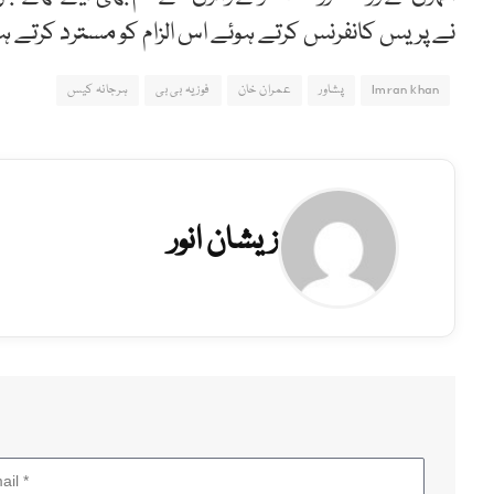
نے پریس کانفرنس کرتے ہوئے اس الزام کو مسترد کرتے ہوئ
Imran khan
پشاور
عمران خان
فوزیہ بی بی
ہرجانہ کیس
زیشان انور