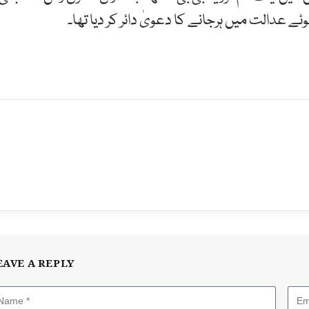
ے عدالت میں ہرجانے کا دعویٰ دائر کر دیا تھا۔
EAVE A REPLY