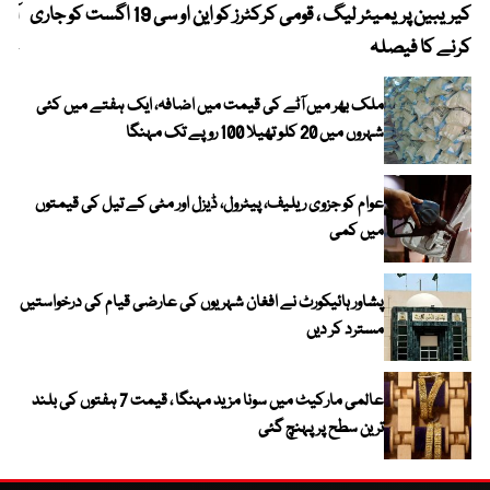
کیریبین پریمیئر لیگ ، قومی کرکٹرز کو این او سی 19 اگست کو جاری
آز
کرنے کا فیصلہ
چھی
ملک بھر میں آٹے کی قیمت میں اضافہ، ایک ہفتے میں کئی
شہروں میں 20 کلو تھیلا 100 روپے تک مہنگا
عوام کو جزوی ریلیف، پیٹرول، ڈیزل اور مٹی کے تیل کی قیمتوں
میں کمی
پشاور ہائیکورٹ نے افغان شہریوں کی عارضی قیام کی درخواستیں
مسترد کر دیں
عالمی مارکیٹ میں سونا مزید مہنگا ، قیمت 7 ہفتوں کی بلند
ترین سطح پر پہنچ گئی