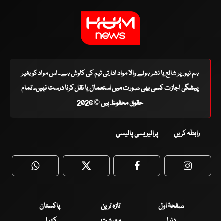
ہم نیوز پر شائع یا نشر ہونے والا مواد ادارتی ٹیم کی کاوش ہے۔ اس مواد کو بغیر
پیشگی اجازت کسی بھی صورت میں استعمال یا نقل کرنا درست نہیں۔ تمام
حقوق محفوظ ہیں © 2026
رابطہ کریں
پرائیویسی پالیسی
WhatsApp
Twitter
Facebook
Faceboo
صفحۂ اول
تازہ ترین
پاکستان
دنیا
معیشت
کھیل