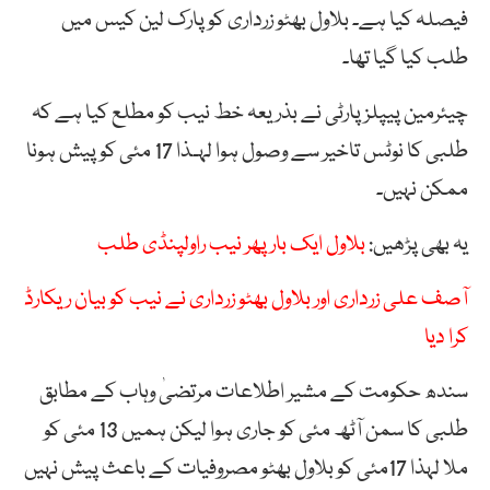
فیصلہ کیا ہے۔ بلاول بھٹو زرداری کوپارک لین کیس میں
طلب کیا گیا تھا۔
چیئرمین پیپلز پارٹی نے بذریعہ خط نیب کو مطلع کیا ہے کہ
طلبی کا نوٹس تاخیر سے وصول ہوا لہـذا 17 مئی کو پیش ہونا
ممکن نہیں۔
یہ بھی پڑھیں:
بلاول ایک بار پھر نیب راولپنڈی طلب
آصف علی زرداری اور بلاول بھٹو زرداری نے نیب کو بیان ریکارڈ
کرا دیا
سندھ حکومت کے مشیر اطلاعات مرتضیٰ وہاب کے مطابق
طلبی کا سمن آٹھ مئی کو جاری ہوا لیکن ہمیں 13 مئی کو
ملا لہذا 17مئی کو بلاول بھٹو مصروفیات کے باعث پیش نہیں