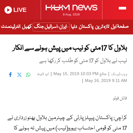
LIVE
8 Aug, 2026
صفحۂ اول
تازہ ترین
پاکستان
دنیا
ایران-اسرائیل جنگ
کھیل
انٹرٹینمنٹ
بلاول کا 17مئی کو نیب میں پیش ہونے سے انکار
نیب نے بلاول کو 17 مئی کو طلب کر رکھا ہے
|
شائع
|
اپ ڈیٹ
May 15, 2019 10:03 PM
ویب ڈیسک
|
May 16, 2019 9:11 AM
فائل فوٹو
کراچی: پاکستان پیپلزپارٹی کے چیئرمین بلاول بھٹو زرداری نے
17 مئی کو قومی احتساب بیورو(نیب) میں پیش نہ ہونے کا