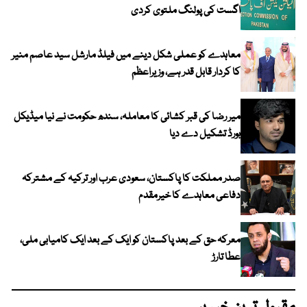
اگست کی پولنگ ملتوی کردی
معاہدے کو عملی شکل دینے میں فیلڈ مارشل سید عاصم منیر
کا کردار قابل قدر ہے، وزیراعظم
میر رضا کی قبر کشائی کا معاملہ، سندھ حکومت نے نیا میڈیکل
بورڈ تشکیل دے دیا
صدر مملکت کا پاکستان، سعودی عرب اور ترکیہ کے مشترکہ
دفاعی معاہدے کا خیرمقدم
معرکہ حق کے بعد پاکستان کو ایک کے بعد ایک کامیابی ملی،
عطا تارڑ