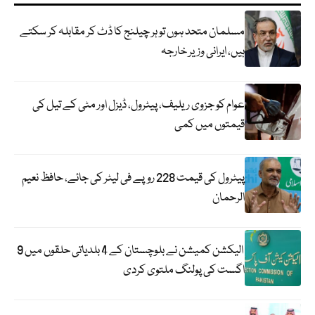
مسلمان متحد ہوں تو ہر چیلنج کا ڈٹ کر مقابلہ کر سکتے
ہیں، ایرانی وزیر خارجہ
عوام کو جزوی ریلیف، پیٹرول، ڈیزل اور مٹی کے تیل کی
قیمتوں میں کمی
پیٹرول کی قیمت 228 روپے فی لیٹر کی جائے، حافظ نعیم
الرحمان
الیکشن کمیشن نے بلوچستان کے 4 بلدیاتی حلقوں میں 9
اگست کی پولنگ ملتوی کردی