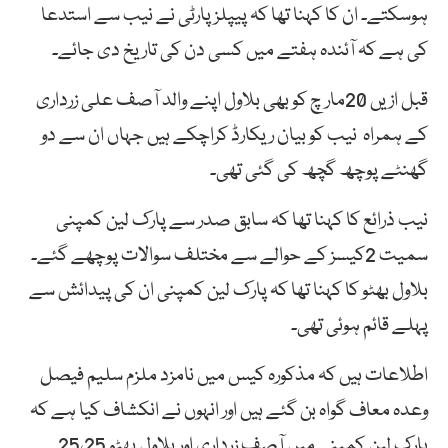
ہوسکتے۔ ان کا کہنا تھا کہ پیپلزپارٹی نے نیب سے استدعا
کی ہے کہ آئندہ ہفتے میں کسی دن کی تاریخ دی جائے۔
قبل ازیں 20مار چ کو بھی بلاول اپنے والد آصف علی زرداری
کے ہمراہ نیب کو بیان ریکارڈ کراچکے ہیں جہاں ان سے دو
گھنٹے پوچھ گچھ کی گئی تھی۔
نیب ذرائع کا کہنا تھا کہ سابق صدر سے پارک لین کمپنی
سمیت 2کیسز کے حوالے سے مختلف سوالات پوچھے گئے۔
بلاول بھٹو کا کہنا تھا کہ پارک لین کمپنی ان کی پیدائش سے
پہلے قائم ہوئی تھی۔
اطلاعات ہیں کہ مذکورہ کیس میں نامزد ملزم سلیم فیصل
وعدہ معاف گواہ بن گئے ہیں اور انہوں نے انکشاف کیا ہے کہ
پارک لین کمپنی میں آصف زرداری اور بلاول بھٹو 25،25