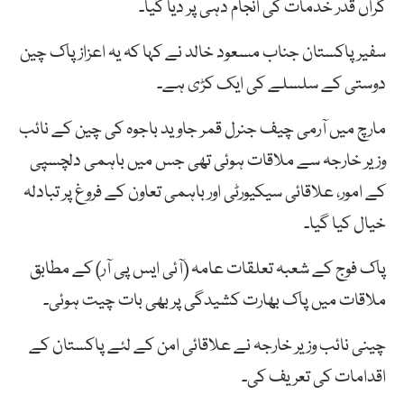
گراں قدر خدمات کی انجام دہی پر دیا گیا۔
سفیر پاکستان جناب مسعود خالد نے کہا کہ یہ اعزاز پاک چین
دوستی کے سلسلے کی ایک کڑی ہے۔
مارچ میں آرمی چیف جنرل قمر جاوید باجوہ کی چین کے نائب
وزیر خارجہ سے ملاقات ہوئی تھی جس میں باہمی دلچسپی
کے امور، علاقائی سیکیورٹی اور باہمی تعاون کے فروغ پر تبادلہ
خیال کیا گیا۔
پاک فوج کے شعبہ تعلقات عامہ (آئی ایس پی آر) کے مطابق
ملاقات میں پاک بھارت کشیدگی پر بھی بات چیت ہوئی۔
چینی نائب وزیر خارجہ نے علاقائی امن کے لئے پاکستان کے
اقدامات کی تعریف کی۔