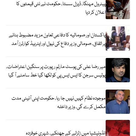
پیٹرول مہنگا، ڈیزل سستا، حکومت نے نئی قیمتوں کا
اعلان کر دیا
پاکستان اور صومالیہ کا دفاعی تعاون مزید مضبوط بنانے
پر اتفاق، صومالی وزیر دفاع کی نیول اور ایئرہیڈ کوارٹرز آمد
میر رضا علی کی پوسٹ مارٹم رپورٹ پر سنگین اعتراضات،
پولیس سرجن کا ایس ایس پی کو لکھا گیا خط سامنے آ گیا
موجودہ نظام کہیں نہیں جا رہا، حکومت اپنی آئینی مدت
مکمل کرے گی، وزیر داخلہ
انڈونیشیا میں زلزلے کے جھٹکے، شہری خوفزدہ