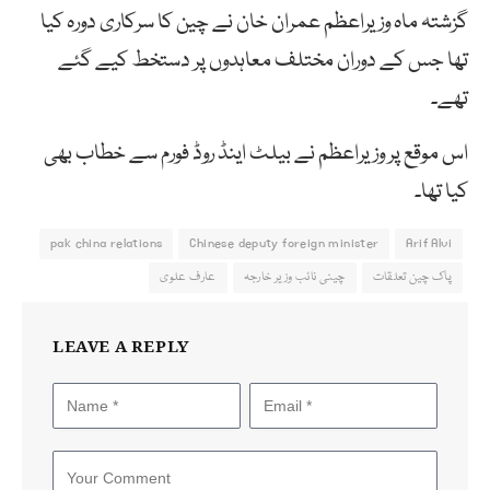
گزشتہ ماہ وزیراعظم عمران خان نے چین کا سرکاری دورہ کیا
تھا جس کے دوران مختلف معاہدوں پر دستخط کیے گئے
تھے۔
اس موقع پر وزیراعظم نے بیلٹ اینڈ روڈ فورم سے خطاب بھی
کیا تھا۔
pak china relations
Chinese deputy foreign minister
Arif Alvi
پاک چین تعلقات
چینی نائب وزیر خارجہ
عارف علوی
LEAVE A REPLY