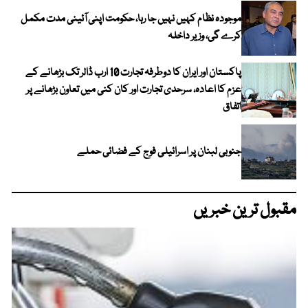
موجودہ نظام کہیں نہیں جا رہا، حکومت اپنی آئینی مدت مکمل
کرے گی، وزیر داخلہ
پاکستان اور ایران کا دوطرفہ تجارت 10 ارب ڈالر تک بڑھانے کے
عزم کا اعادہ، سرحدی تجارت اور کان کنی میں تعاون بڑھانے پر
اتفاق
جنوبی لبنان پر اسرائیلی فوج کے فضائی حملے
مقبول ترین خبریں