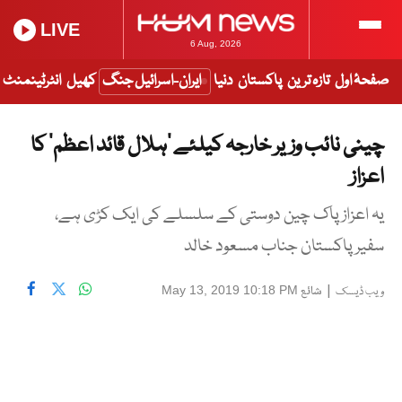
LIVE
6 Aug, 2026
صفحۂ اول
تازہ ترین
پاکستان
دنیا
ایران-اسرائیل جنگ
کھیل
انٹرٹینمنٹ
چینی نائب وزیر خارجہ کیلئے ’ہلال قائد اعظم‘ کا
اعزاز
یہ اعزاز پاک چین دوستی کے سلسلے کی ایک کڑی ہے،
سفیر پاکستان جناب مسعود خالد
|
شائع
May 13, 2019 10:18 PM
ویب ڈیسک