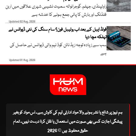
راولپنڈی، جہلم، گوجرانوالہ سمیت نشیبی شہری علاقوں میں اربن
فلڈنگ اور بارش کا پانی جمع ہونے کا خدشہ ہے
Updated 02 Aug, 2026
فولڈ ایبل کے بعد اب رولیبل فون؟ سام سنگ کی نئی ڈیوائس نے
تہلکہ مچا دیا
سب سے زیادہ توجہ زیڈ نائن کوڈ نیم والی ڈیوائس نے حاصل کی
ہے
Updated 01 Aug, 2026
ہم نیوز پر شائع یا نشر ہونے والا مواد ادارتی ٹیم کی کاوش ہے۔ اس مواد کو بغیر
پیشگی اجازت کسی بھی صورت میں استعمال یا نقل کرنا درست نہیں۔ تمام
حقوق محفوظ ہیں © 2026