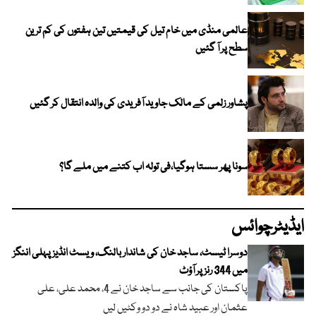
عالمی منڈی میں خام تیل کی قیمتیں تین ہفتوں کی کم ترین
سطح پر آ گئیں
پشاور زلمی کے مالک جاوید آفریدی کی والدہ انتقال کر گئیں
سونا پھر سستا ہوگیا،فی تولہ اب کتنے میں ملے گا؟
ایڈیٹرچوائس
دوسرا ٹیسٹ، ساجد خان کی شاندار بالنگ، ویسٹ انڈیز پہلی اننگز
میں 344 رنز پر آؤٹ
پاکستان کی جانب سے ساجد خان نے 4، محمد علی، علی
عثمان اور عبید شاہ نے دو دو وکٹیں لیں