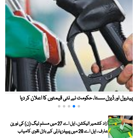
پیٹرول اور ڈیزل سستا، حکومت نے نئی قیمتوں کا اعلان کر دیا
آزاد کشمیر الیکشن ، ایل اے 27 میں مسلم لیگ (ن) کی نورین
عارف ، ایل اے 28 میں پیپلز پارٹی کے بازل نقوی کامیاب