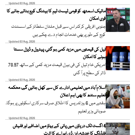
Updated 03 Aug, 2026
مائیک اسمتھ کو قومی ٹیسٹ ٹیم کا بیٹنگ کوچ بنائے جانے کا
قوی امکان
جنوبی افریقی کرکٹر اس سے قبل ملتان سلطانز کے اسسٹنٹ
کوچ کے طور پر بھی خدمات انجام دے چکے ہیں
Updated 03 Aug, 2026
تیل کی قیمتوں میں مزید کمی ہو گئی، پیٹرول و ڈیزل سستا
ہونے کا امکان
امریکی خام تیل کی فی بیرل قیمت مزید کمی کے ساتھ 78.97
ڈالر کی سطح پر آ گئی
Updated 03 Aug, 2026
اسلام آباد میں تعلیمی ادارے کل سے کھل جائیں گے، محکمہ
تعلیم سندھ کا بھی اہم اعلان
ہفتے میں 6 روز تدریس کا اطلاق صرف سرکاری اسکولوں پر ہوگا،
صوبائی وزیر تعلیم
Updated 02 Aug, 2026
4 اگست تک دریاؤں میں پانی کے بہاؤ میں اضافے اور فلیش
فلڈنگ کا خدشہ، این ڈی ایم اے کا الرٹ