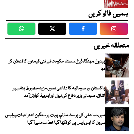
ہمیں فالو کریں
WhatsApp
Twitter
Facebook
Faceboo
متعلقہ خبریں
پیٹرول مہنگا، ڈیزل سستا، حکومت نے نئی قیمتوں کا اعلان کر
دیا
پاکستان اور صومالیہ کا دفاعی تعاون مزید مضبوط بنانے پر
اتفاق، صومالی وزیر دفاع کی نیول اور ایئرہیڈ کوارٹرز آمد
میر رضا علی کی پوسٹ مارٹم رپورٹ پر سنگین اعتراضات، پولیس
سرجن کا ایس ایس پی کو لکھا گیا خط سامنے آ گیا