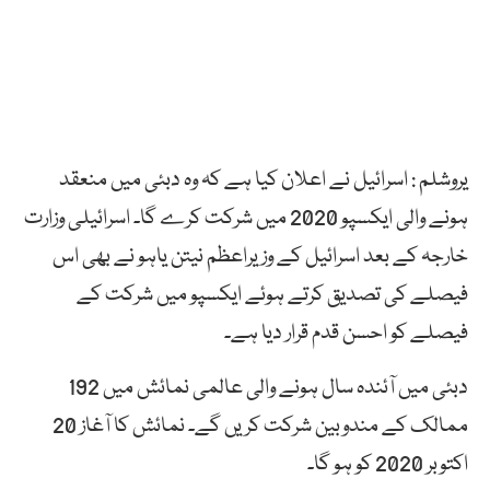
یروشلم : اسرائیل نے اعلان کیا ہے کہ وہ دبئی میں منعقد
ہونے والی ایکسپو 2020 میں شرکت کرے گا۔ اسرائیلی وزارت
خارجہ کے بعد اسرائیل کے وزیراعظم نیتن یاہو نے بھی اس
فیصلے کی تصدیق کرتے ہوئے ایکسپو میں شرکت کے
فیصلے کو احسن قدم قرار دیا ہے۔
دبئی میں آئندہ سال ہونے والی عالمی نمائش میں 192
ممالک کے مندوبین شرکت کریں گے۔ نمائش کا آغاز 20
اکتوبر 2020 کو ہو گا۔