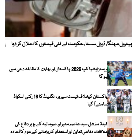
پیٹرول مہنگا، ڈیزل سستا، حکومت نے نئی قیمتوں کا اعلان کر دیا
پنج
ویمنز ایشیا کپ 2026، پاکستان اور بھارت کا مقابلہ دبئی میں
ہو گا
پاکستان کیخلاف ٹیسٹ سیریز ، انگلینڈ کا 16 رکنی اسکواڈ
سامنے آ گیا
فیلڈ مارشل سید عاصم منیر اور صومالیہ کے وزیر دفاع کی
ملاقات، دفاعی تعاون اور استعدادِ کار بڑھانے کے عزم کا اعادہ