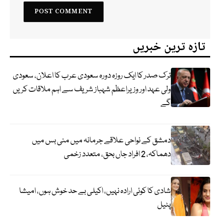
تازہ ترین خبریں
ترک صدر کا ایک روزہ دورہ سعودی عرب کا اعلان، سعودی
ولی عہد اور وزیراعظم شہباز شریف سے اہم ملاقات کریں
گے
دمشق کے نواحی علاقے جرمانہ میں منی بس میں
دھماکہ، 2 افراد جاں بحق، متعدد زخمی
شادی کا کوئی ارادہ نہیں، اکیلی بے حد خوش ہوں، امیشا
پٹیل