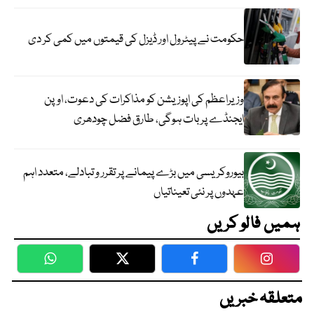
حکومت نے پیٹرول اور ڈیزل کی قیمتوں میں کمی کر دی
وزیراعظم کی اپوزیشن کو مذاکرات کی دعوت، اوپن
ایجنڈے پر بات ہوگی، طارق فضل چودھری
بیوروکریسی میں بڑے پیمانے پر تقرر و تبادلے، متعدد اہم
عہدوں پر نئی تعیناتیاں
ہمیں فالو کریں
WhatsApp
Twitter
Facebook
Faceboo
متعلقہ خبریں