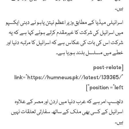
ہیں۔
اسرائیلی میڈیا کے مطابق وزیر اعظم نیتن یاہو نے دبئی ایکسپو
میں اسرائیل کی شرکت کا خیرمقدم کرتے ہوئے کہا ہے کہ یہ
شرکت اس کی بات کی عکاس ہے کہ اسرائیل کا مرتبہ دنیا اور
خطے میں مسلسل بلند ہورہا ہے۔
[post-relate
link=”https://humnews.pk//latest/139365/”
position =”left”]
دلچسپ امر ہے کہ عرب دنیا میں اردن اور مصر کے علاوہ
اسرائیل کے کسی بھی ملک کے ساتھ سفارتی تعلقات نہیں
ہیں۔