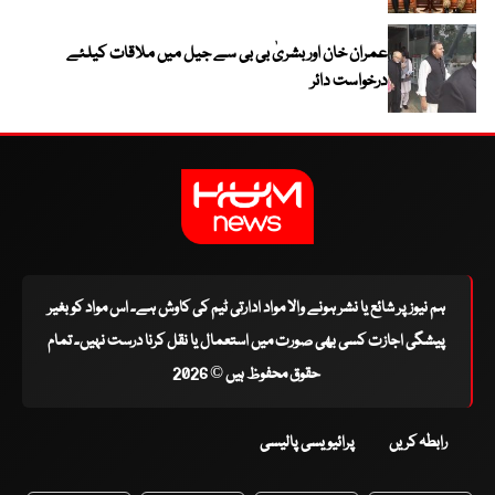
عمران خان اور بشریٰ بی بی سے جیل میں ملاقات کیلئے
درخواست دائر
ہم نیوز پر شائع یا نشر ہونے والا مواد ادارتی ٹیم کی کاوش ہے۔ اس مواد کو بغیر
پیشگی اجازت کسی بھی صورت میں استعمال یا نقل کرنا درست نہیں۔ تمام
حقوق محفوظ ہیں © 2026
رابطہ کریں
پرائیویسی پالیسی