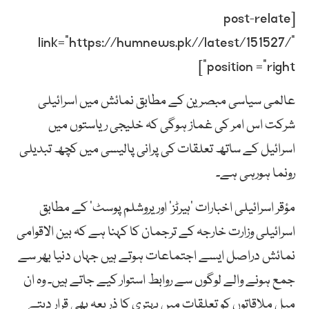
[post-relate
link=”https://humnews.pk//latest/151527/”
position =”right”]
عالمی سیاسی مبصرین کے مطابق نمائش میں اسرائیلی
شرکت اس امر کی غماز ہوگی کہ خلیجی ریاستوں میں
اسرائیل کے ساتھ تعلقات کی پرانی پالیسی میں کچھ تبدیلی
رونما ہورہی ہے۔
مؤقر اسرائیلی اخبارات ’ہیرٹز‘ اور یروشلم پوسٹ‘ کے مطابق
اسرائیلی وزارت خارجہ کے ترجمان کا کہنا ہے کہ بین الاقوامی
نمائش دراصل ایسے اجتماعات ہوتے ہیں جہاں دنیا بھر سے
جمع ہونے والے لوگوں سے روابط استوار کیے جاتے ہیں۔ وہ ان
میل ملاقاتوں کو تعلقات میں بہتری کا ذریعہ بھی قرار دیتے