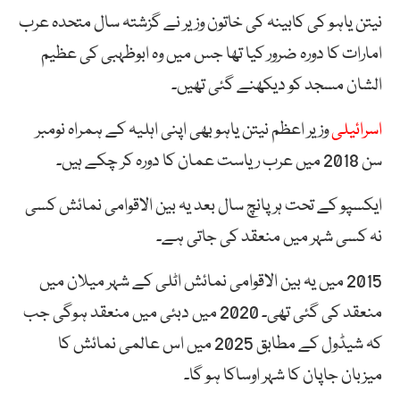
نیتن یاہو کی کابینہ کی خاتون وزیر نے گزشتہ سال متحدہ عرب
امارات کا دورہ ضرور کیا تھا جس میں وہ ابوظہبی کی عظیم
الشان مسجد کو دیکھنے گئی تھیں۔
اسرائیلی
وزیر اعظم نیتن یاہو بھی اپنی اہلیہ کے ہمراہ نومبر
سن 2018 میں عرب ریاست عمان کا دورہ کر چکے ہیں۔
ایکسپو کے تحت ہر پانچ سال بعد یہ بین الاقوامی نمائش کسی
نہ کسی شہر میں منعقد کی جاتی ہے۔
2015 میں یہ بین الاقوامی نمائش اٹلی کے شہر میلان میں
منعقد کی گئی تھی۔ 2020 میں دبئی میں منعقد ہوگی جب
کہ شیڈول کے مطابق 2025 میں اس عالمی نمائش کا
میزبان جاپان کا شہر اوساکا ہو گا۔