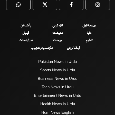
WhatsApp
Twitter
Facebook
Faceboo
صفحۂ اول
تازہ ترین
پاکستان
دنیا
معیشت
کھیل
تعلیم
صحت
انٹرٹینمنٹ
ٹیکنالوجی
دلچسپ و عجیب
Pakistan News in Urdu
Sports News in Urdu
Business News in Urdu
Tech News in Urdu
Entertainment News in Urdu
Health News in Urdu
Hum News English