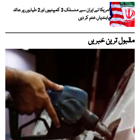
امریکا نے ایران سے منسلک 3 کمپنیوں اور 2 طیاروں پر عائد
پابندیاں ختم کر دیں
مقبول ترین خبریں