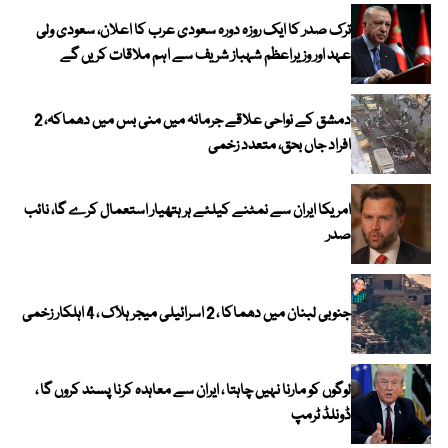
ترک صدر کا ایک روزہ دورہ سعودی عرب کا اعلان، سعودی ولی
عہد اور وزیراعظم شہباز شریف سے اہم ملاقات کریں گے
دمشق کے نواحی علاقے جرمانہ میں منی بس میں دھماکہ، 2
افراد جاں بحق، متعدد زخمی
امریکا ایران سے نمٹنے کیلئے ہر ہتھیار استعمال کرے گا، نائب
صدر
جنوبی لبنان میں دھماکا ، 2 اسرائیلی میجر ہلاک ، 4 اہلکار زخمی
لوگوں کو مارنا نہیں چاہتا ، ایران سے معاہدہ کرنا پسند کروں گا ،
ڈونلڈ ٹرمپ