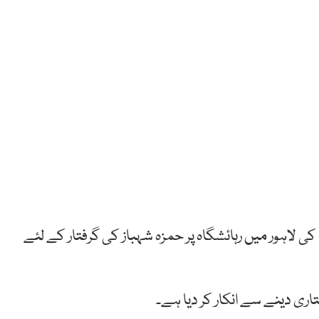
ی لاہور میں رہائشگاہ پر حمزہ شہباز کی گرفتار کے لئے
ری دینے سے انکار کر دیا ہے۔