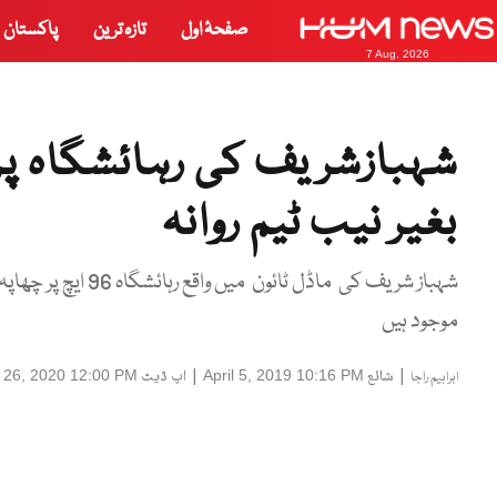
صفحۂ اول
تازہ ترین
پاکستان
7 Aug, 2026
شہبازشریف کی رہائشگاہ پر 
بغیر نیب ٹیم روانہ
شہباز شریف کی ماڈل 
موجود ہیں
|
شائع
|
اپ ڈیٹ
 26, 2020 12:00 PM
April 5, 2019 10:16 PM
ابراہیم راجا