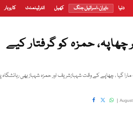
دنیا
ایران-اسرائیل جنگ
کھیل
انٹرٹینمنٹ
کاروبار
چھاپہ، حمزہ کو گرفتار کیے
ٹائون میں واقع رہائشگاہ 96 ایچ پر چھاپہ مارا گیا ، چھاپے کے وقت شہبازشریف اور حمزہ شہباز بھی رہائشگاہ پ
|
August