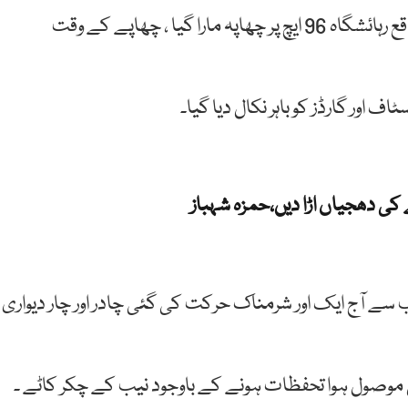
ذرائع کا کہنا ہے کہ شہباز شریف کی ماڈل ٹائون میں واقع رہائشگاہ 96 ایچ پر چھاپہ مارا گیا ، چھاپے کے وقت
ف اور گارڈز کو باہر نکال دیا گیا۔
کی دھجیاں اڑا دیں،حمزہ شہباز
سے آج ایک اور شرمناک حرکت کی گئی چادر اور چار دیواری
موصول ہوا تحفظات ہونے کے باوجود نیب کے چکر کاٹے ۔