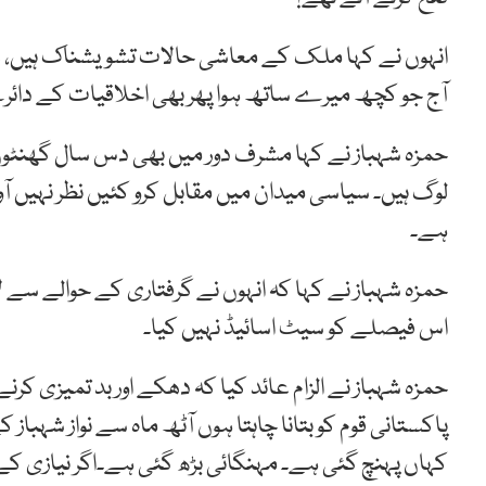
انہوں نے کہا ملک کے معاشی حالات تشویشناک ہیں، عمران
آج جو کچھ میرے ساتھ ہوا پھر بھی اخلاقیات کے دائر
حمزہ شہباز نے کہا مشرف دور میں بھی دس سال گھنٹوں نی
لوگ ہیں۔ سیاسی میدان میں مقابل کرو کئیں نظر نہیں 
ہے۔
حمزہ شہباز نے کہا کہ انہوں نے گرفتاری کے حوالے سے
اس فیصلے کو سیٹ اسائیڈ نہیں کیا۔
حمزہ شہباز نے الزام عائد کیا کہ دھکے اور بد تمیزی کرن
پاکستانی قوم کو بتانا چاہتا ہوں آٹھ ماہ سے نواز شہب
کہاں پہنچ گئی ہے۔ مہنگائی بڑھ گئی ہے۔اگر نیازی کے دل