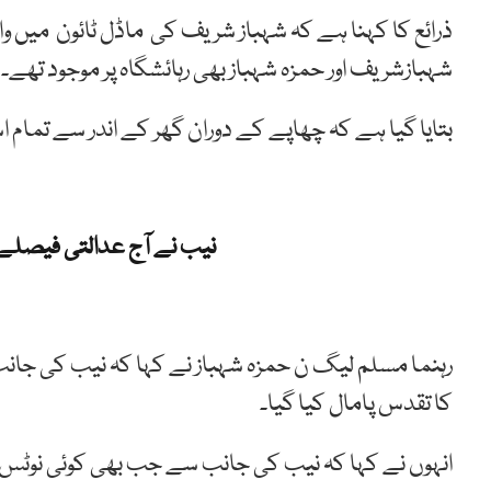
شہبازشریف اور حمزہ شہباز بھی رہائشگاہ پر موجود تھے۔
بتایا گیا ہے کہ چھاپے کے دوران گھر کے اندر سے تمام اسٹا
نیب نے آج عدالتی فیصلے 
رہنما مسلم لیگ ن حمزہ شہباز نے کہا کہ نیب کی جانب 
کا تقدس پامال کیا گیا۔
انہوں نے کہا کہ نیب کی جانب سے جب بھی کوئی نوٹس 