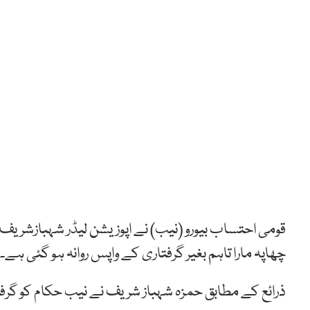
قومی احتساب بیورو (نیب) نے اپوزیشن لیڈر شہبازشریف ک
چھاپہ مارا تاہم بغیر گرفتاری کے واپس روانہ ہو گئی ہے۔
ذرائع کے مطابق حمزہ شہباز شریف نے نیب حکام کو گرفتا