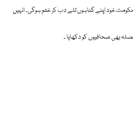
 حکومت خود اپنے گناہوں تلے دب کر ختم ہوگی۔ انہیں
یصلہ بھی صحافیوں کو دکھایا ۔