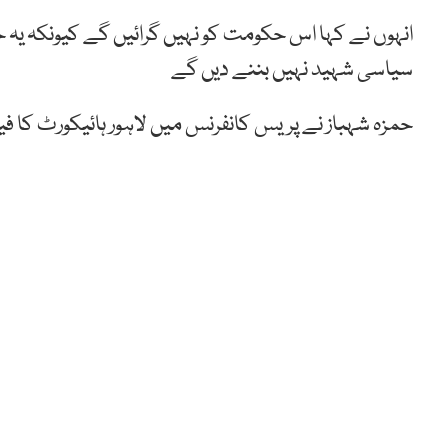
انہوں نے کہا اس حکومت کو نہیں گرائیں گے کیونکہ یہ
سیاسی شہید نہیں بننے دیں گے
حمزہ شہباز نے پریس کانفرنس میں لاہور ہائیکورٹ کا ف