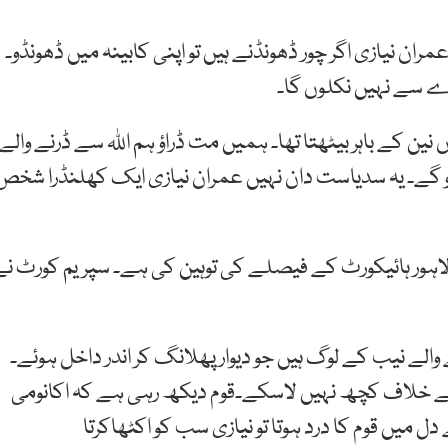
 نیازی اگر چور ڈھونڈنے ہیں تو اپنی کابینہ میں ڈھونڈو۔
ے سے نہیں نکلوں گا۔
ن کے باہر بیٹھتا تھا۔ ہمیں مت ڈراؤ ہم اللہ سے ڈرنے والے
آو گے۔ یہ سدیاست دان نہیں عمران نیازی ایک کھلنڈرا شخص
 لاہور ہائیکورٹ کے فیصلے کی توہین کی ہے۔ سپریم کورٹ نے
ے والے نیب کے لوگ ہیں جو دیوار پھلانگ کر اندر داخل ہوئے۔
از کے خلاف کچھ نہیں لاسکے۔قوم دیکھ رہی ہے کہ اکانومی
 میں قوم کا درد ہوتا تو نیازی سب کو اکٹھاکرتا