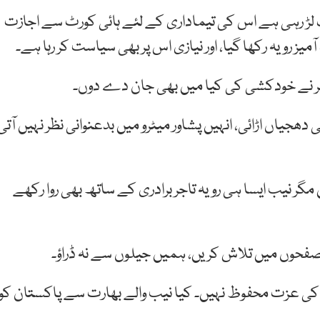
گ لڑ رہی ہے اس کی تیماداری کے لئے ہائی کورٹ سے اجازت
 رویہ رکھا گیا، اور نیازی اس پر بھی سیاست کر رہا ہے۔
نیر نے خودکشی کی کیا میں بھی جان دے دوں۔
ھجیاں اڑائی، انہیں پشاور میٹرو میں بدعنوانی نظر نہیں آتی
گر نیب ایسا ہی رویہ تاجر برادری کے ساتھ بھی روا رکھے
ی صفحوں میں تلاش کریں، ہمیں جیلوں سے نہ ڈراؤ۔
 کی عزت محفوظ نہیں۔ کیا نیب والے بھارت سے پاکستان کو