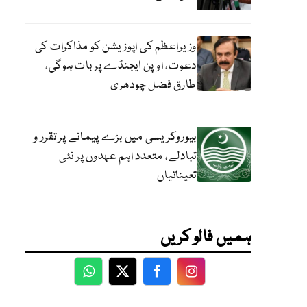
وزیراعظم کی اپوزیشن کو مذاکرات کی
دعوت، اوپن ایجنڈے پر بات ہوگی،
طارق فضل چودھری
بیوروکریسی میں بڑے پیمانے پر تقرر و
تبادلے، متعدد اہم عہدوں پر نئی
تعیناتیاں
ہمیں فالو کریں
WhatsApp
Twitter
Facebook
Facebook