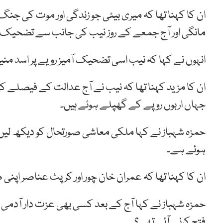
ان کا کہنا تھا کہ میری بیٹی جو زندگی اور موت کی جن
مانگی اور آج جمعے کے روز نیب کی جانب سے تضحیک آمیز
انہوں نے کہا کہ نیب اسی تضحیک آمیز رویے پر اسد م
ان کا مزید کہنا تھا کہ نیب نے آج عدالت کے فیصلے کی د
جہاں اربوں روپے کے گھپلے ہوئے ہیں۔
حمزہ شہباز نے کہا ملکی معاشی صورتحال کو دیکھ لیں م
ہوئے ہے۔
ان کا کہنا تھا کہ عمران خان چور اور کرپٹ عناصر اپن
حمزہ شہباز نے کہا آج کے بعد کسی بھی عزت دار آدمی
فتح کرنے آئے تھے؟