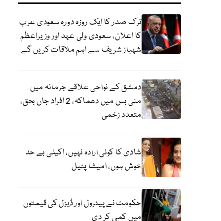
ترک صدر کا ایک روزہ دورہ سعودی عرب
کا اعلان، سعودی ولی عہد اور وزیراعظم
شہباز شریف سے اہم ملاقات کریں گے
دمشق کے نواحی علاقے جرمانہ میں
منی بس میں دھماکہ، 2 افراد جاں بحق،
متعدد زخمی
شادی کا کوئی ارادہ نہیں، اکیلی بے حد
خوش ہوں، امیشا پٹیل
حکومت نے پیٹرول اور ڈیزل کی قیمتوں
میں کمی کر دی