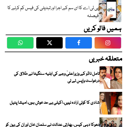
پی ٹی اے کا ای سم کے اجرا اور تبدیلی کی فیس کم کرنے کا
فیصلہ
ہمیں فالو کریں
WhatsApp
Twitter
Facebook
Faceboo
متعلقہ خبریں
تامل ناڈو کے وزیراعلیٰ وجے کی اہلیہ سنگیتا نے طلاق کی
درخواست واپس لے لی
شادی کا کوئی ارادہ نہیں، اکیلی بے حد خوش ہوں، امیشا پٹیل
دھوکا دہی کیس ، بھارتی عدالت نے سلمان خان اور ان کی بہن کو