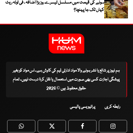
سونے کی قیمت میں مسلسل تیسرے روز بڑا اضافہ ، فی تولہ ریٹ
کہاں تک جا پہنچا؟
ہم نیوز پر شائع یا نشر ہونے والا مواد ادارتی ٹیم کی کاوش ہے۔ اس مواد کو بغیر
پیشگی اجازت کسی بھی صورت میں استعمال یا نقل کرنا درست نہیں۔ تمام
حقوق محفوظ ہیں © 2026
رابطہ کریں
پرائیویسی پالیسی
WhatsApp
Twitter
Facebook
Faceboo