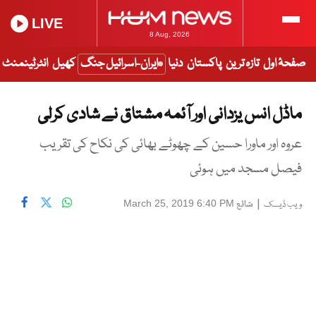
LIVE
8 Aug, 2026
صفحۂ اول
تازہ ترین
پاکستان
دنیا
ایران-اسرائیل جنگ
کھیل
انٹرٹینمنٹ
ماڈل انس یزدانی اور آئمہ مشتاق نے شادی کرلی
عروہ اور ماورا حسین کے چھوٹے بھائی کی نکاح کی تقریب
فیصل مسجد میں ہوئی
|
شائع
March 25, 2019 6:40 PM
ویب ڈیسک