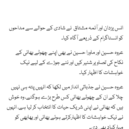
انس یزدان اور آئمہ مشتاق نے شادی کے حوالے سے مداحوں
کو انسٹاگرام کے ذریعے آگاہ کیا۔
عروہ حسین اور ماورا حسین نے بھی اپنے چھوٹے بھائی کے
نکاح کی تصاویر شئیر کیں اور نئے جوڑے کے لیے نیک
خواہشات کا اظہار کیا۔
عروہ حسین نے جذباتی انداز میں لکھا کہ انہیں پتہ ہی نہیں
چلا کے ان کے چھوٹے بھائی کس طرح بڑے ہوگئے، وہ خوش
ہیں کہ بھائی نے اپنی شریک حیات کا انتخاب کر لیا ہے، انہوں
نے نیک خواہشات کا اظہارکرتے ہوئے بھائی اور بھابھی کو
مبارکباد بھی دی۔