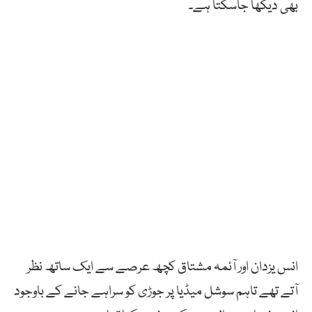
بھی دیکھا جاسکتا ہے۔
انس یزدان اور آئمہ مشتاق کچھ عرصے سے ایک ساتھ نظر
آتے تھے تاہم سوشل میڈیا پر جوڑی کو سراہے جانے کے باوجود