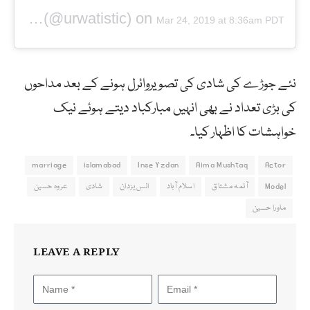
(@urwatistic) on
 HOCANE
Mar 24, 2019 at 8:36am PDT
نئے جوڑے کی شادی کی تصویروائرل ہونے کے بعد مداحوں
کی بڑی تعداد نے بھی انہیں مبارکباد دیتے ہوئے نیک
خواہشات کا اظہار کیا۔
marriage
islamabad
Inse Yzdan
Aima Mushtaq
Actor
Model
آئمہ مشتاق
اسلام آباد
انس یزدان
شادی
عروہ حسین
ماورا حسین
LEAVE A REPLY