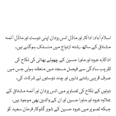
اسلام آباد: اداکار اور ماڈل انس یزدان اپنی دوست اور ماڈل آئمہ
مشتاق کے ساتھ رشتہ ازدواج میں منسلک ہوگئے ہیں۔
اداکارہ عروہ اور ماورا حسین کے چھوٹے بھائی کی نکاح کی
تقریب سادگی سے فیصل مسجد میں منعقد ہوئی جس میں
صرف قریبی رشتے داروں اور چند دوستوں نے شرکت کی۔
دونوں کے نکاح کی تصاویر میں انس یزدان اور آئمہ مشتاق کے
علاوہ عروہ اور ماورا حسین اور ان کے والدین بھی موجود ہیں،
جبکہ تصویر میں عروہ حسین کے شوہر گلوکار فرحان سعید کو