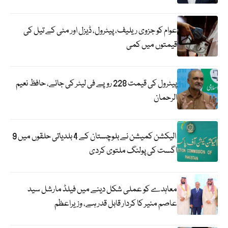
عوام کو جزوی ریلیف، پیٹرول، ڈیزل اور مٹی کے تیل کی
قیمتوں میں کمی
پیٹرول کی قیمت 228 روپے فی لیٹر کی جائے، حافظ نعیم
الرحمان
الیکشن کمیشن نے بلوچستان کے 4 بلدیاتی حلقوں میں 9
اگست کی پولنگ ملتوی کردی
معاہدے کو عملی شکل دینے میں فیلڈ مارشل سید
عاصم منیر کا کردار قابل قدر ہے، وزیراعظم