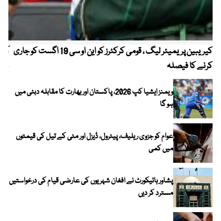
کیریبین پریمیئر لیگ ، قومی کرکٹرز کو این او سی 19 اگست کو جاری
آز
کرنے کا فیصلہ
چھی
ویمنز ایشیا کپ 2026، پاکستان اور بھارت کا مقابلہ دبئی میں
ہو گا
عوام کو جزوی ریلیف، پیٹرول، ڈیزل اور مٹی کے تیل کی قیمتوں
میں کمی
پشاور ہائیکورٹ نے افغان شہریوں کی عارضی قیام کی درخواستیں
مسترد کر دیں