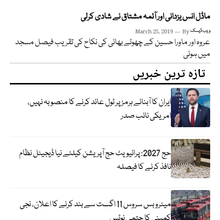
ماڈل انس یزدانی اور آئمہ مشتاق نے شادی کرلی
ویب ڈیسک
By
March 25, 2019
عروہ اور ماورا حسین کے چھوٹے بھائی کی نکاح کی تقریب فیصل مسجد
میں ہوئی
تازہ ترین خبریں
ایران کا آبنائے ہرمز پر ٹول عائد کرنے کا منصوبہ نہیں،
امریکی نائب صدر
حج 2027: پرائیویٹ حج آپریشن کیلئے نیا ڈیجیٹل نظام
نافذ کرنے کا فیصلہ
میٹرو بس سروس 11 اگست سے بند کرنے کا اعلان، نجی
کمپنی کا حتمی نوٹس