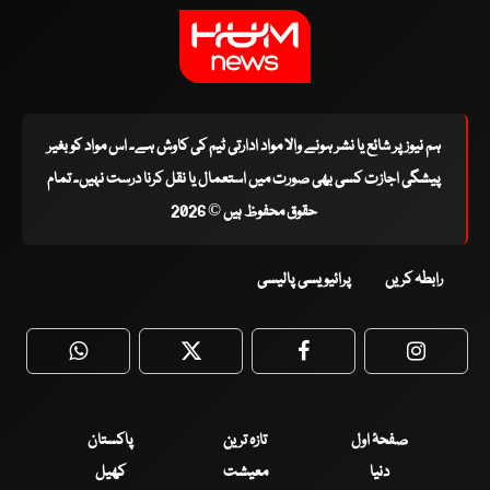
ہم نیوز پر شائع یا نشر ہونے والا مواد ادارتی ٹیم کی کاوش ہے۔ اس مواد کو بغیر
پیشگی اجازت کسی بھی صورت میں استعمال یا نقل کرنا درست نہیں۔ تمام
حقوق محفوظ ہیں © 2026
رابطہ کریں
پرائیویسی پالیسی
WhatsApp
Twitter
Facebook
Faceboo
صفحۂ اول
تازہ ترین
پاکستان
دنیا
معیشت
کھیل