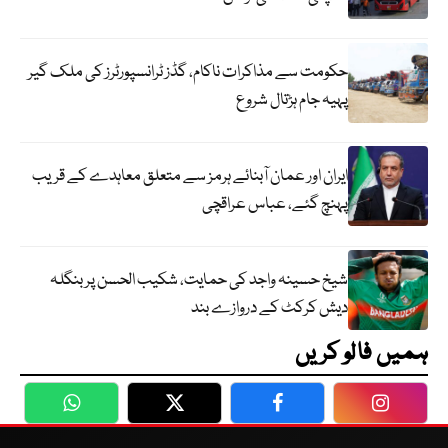
حکومت سے مذاکرات ناکام، گڈز ٹرانسپورٹرز کی ملک گیر
پہیہ جام ہڑتال شروع
ایران اور عمان آبنائے ہرمز سے متعلق معاہدے کے قریب
پہنچ گئے، عباس عراقچی
شیخ حسینہ واجد کی حمایت، شکیب الحسن پر بنگلہ
دیش کرکٹ کے دروازے بند
ہمیں فالو کریں
WhatsApp
Twitter
Facebook
Faceboo