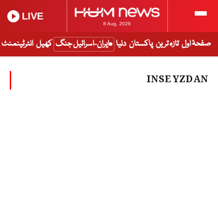
LIVE
8 Aug, 2026
صفحۂ اول
تازہ ترین
پاکستان
دنیا
ایران-اسرائیل جنگ
کھیل
انٹرٹینمنٹ
INSE YZDAN