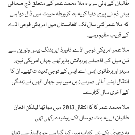
طالبان کے بانی سربراہ ملا محمد عمر کے متعلق ڈچ صحافی
بیٹی ڈم نے پوری دنیا کو یہ بتا کر ورطہ حیرت مٰیں ڈال دیا ہے
کہ ملا عمر کئی سال تک افغانستان میں امریکی فوجی اڈے
کے قریب مقیم رہے۔
ملا عمر امریکی فوجی اڈے فارورڈ آپریٹنگ بیس ولورین سے
تین میل کے فاصلے پر رہائش پذیر تھے جہاں امریکی نیوی
سیلز اور برطانوی ایس اے ایس کے فوجی تعینات تھے۔ ان کا
انتقال اپنے آبائی صوبے زابل میں ہوا جہاں انہوں نے زندگی
کے آخری سال گزارے۔
ملا محمد عمر کا کا انتقال 2013 میں ہوا تھا لیلکن افغان
طالبان نے یہ بات دو سال تک پوشیدہ رکھی تھی۔
یہ دعویٰ ایک نئی کتاب میں کیا گیا ہے جو ہالینڈ سے تعلق