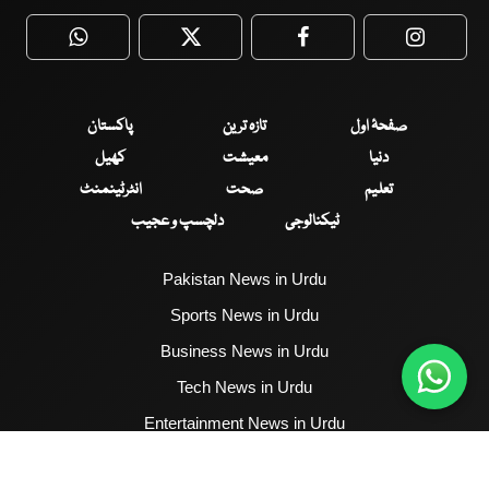
WhatsApp
Twitter
Facebook
Faceboo
صفحۂ اول
تازہ ترین
پاکستان
دنیا
معیشت
کھیل
تعلیم
صحت
انٹرٹینمنٹ
ٹیکنالوجی
دلچسپ و عجیب
Pakistan News in Urdu
Sports News in Urdu
Business News in Urdu
Tech News in Urdu
Entertainment News in Urdu
Health News in Urdu