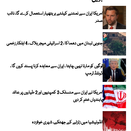
امریکا ایران سے نمٹنے کیلئے ہر ہتھیار استعمال کرے گا، نائب
صدر
جنوبی لبنان میں دھماکا ، 2 اسرائیلی میجر ہلاک ، 4 اہلکار زخمی
لوگوں کو مارنا نہیں چاہتا ، ایران سے معاہدہ کرنا پسند کروں گا ،
ڈونلڈ ٹرمپ
امریکا نے ایران سے منسلک 3 کمپنیوں اور 2 طیاروں پر عائد
پابندیاں ختم کر دیں
انڈونیشیا میں زلزلے کے جھٹکے، شہری خوفزدہ