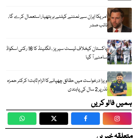
امریکا ایران سے نمٹنے کیلئے ہر ہتھیار استعمال کرے گا،
نائب صدر
پاکستان کیخلاف ٹیسٹ سیریز ، انگلینڈ کا 16 رکنی اسکواڈ
سامنے آ گیا
ویزا درخواست میں حقائق چھپانےکا الزام ثابت؛ کرکٹر حمزہ
نذر پر 2 سال کی پابندی
ہمیں فالو کریں
WhatsApp
Twitter
Facebook
Faceboo
متعلقہ خبریں