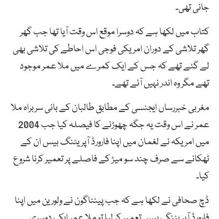
جانی تھی۔
کتاب میں لکھا ہے کہ دوسرا موقع اس وقت آیا تھا جب گھر
گھر تلاشی کے دوران امریکی فوجی اس احاطے کی تلاشی بھی
لے گئے تھے کہ جس کے ایک کمرے میں ملا عمر موجود
تھے مگر وہ اندر نہیں آئے تھے۔
مغربی خبررساں ایجنسی کے مطابق طالبان کے بانی سربراہ ملا
عمر نے اس وقت یہ جگہ چھوڑنے کا فیصلہ کیا جب 2004
میں امریکہ نے لغمان میں اپنا فارورڈ آپریٹنگ بیس ان کے
ٹھکانے سے صرف چند سو میڑ کے فاصلے پر تعمیر کرنا شروع
کیا۔
ڈچ صحافی نے لکھا ہے کہ جب پینٹاگون نے ولورین میں اپنا
فارورڈ آپریٹنگ بیس تعمیر کر لیا تو ملا عمر ایک دوسری