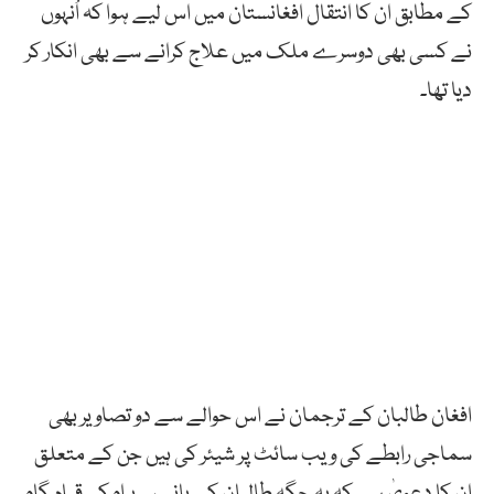
کے مطابق ان کا انتقال افغانستان میں اس لیے ہوا کہ اُنہوں
نے کسی بھی دوسرے ملک میں علاج کرانے سے بھی انکار کر
دیا تھا۔
افغان طالبان کے ترجمان نے اس حوالے سے دو تصاویر بھی
سماجی رابطے کی ویب سائٹ پر شیئر کی ہیں جن کے متعلق
ان کا دعویٰ ہے کہ یہ جگہ طالبان کے بانی سربراہ کی قیام گاہ