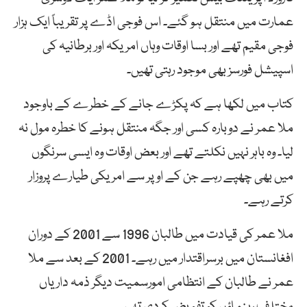
عمارت میں منتقل ہو گئے۔ اس فوجی اڈے پر تقریباً ایک ہزار
فوجی مقیم تھے اور بسا اوقات وہاں امریکہ اور برطانیہ کی
اسپیشل فورسز بھی موجود رہتی تھیں۔
کتاب میں لکھا ہے کہ پکڑے جانے کے خطرے کے باوجود
ملا عمر نے دوبارہ کسی اور جگہ منتقل ہونے کا خطرہ مول نہ
لیا۔ وہ باہر نہیں نکلتے تھے اور بعض اوقات وہ ایسی سرنگوں
میں بھی چھپے رہے جن کے اوپر سے امریکی طیارے پروزار
کرتے رہے۔
ملا عمر کی قیادت میں طالبان 1996 سے 2001 کے دوران
افغانستان میں برسراقتدار میں رہے۔ 2001 کے بعد سے ملا
عمر نے طالبان کے انتظامی امورسمیت دیگر ذمہ داریاں
مختلف رہنماؤں کو تفویض کردی تھیں۔