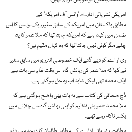
امریکی نشریاتی ادارے ’وائس آف امریکہ‘ کے
مطابق پاکستان میں امریکہ کے سابق سفیر ریک اولسن کا اس
ضمن میں کہنا ہے کہ امریکہ چاہتا تھا کہ ملا عمر کا پتا
چلے مگر کوئی نہیں جانتا تھا کہ وہ کہاں مقیم ہیں؟
وی او اے کو دیے گئے ایک خصوصی انٹرویو میں سابق سفیر
نے کہا کہ ملا عمر کی رہائش گاہ اس وقت ظاہر سی بات ہے
ایک معمہ تھی لیکن شاید اب وہ حل ہوگئی ہے۔
ڈچ صحافی کی کتاب سے یہ بات بھی واضح ہوگئی ہے کہ
ملا محمد عمراپنی تنظیم کو اپنی رہائش گاہ سے چلانے میں
یکسر ناکام رہے تھے۔
برطانوی نشریاتی ادارے کے مطابق طالبان کا دوحہ میں دفتر