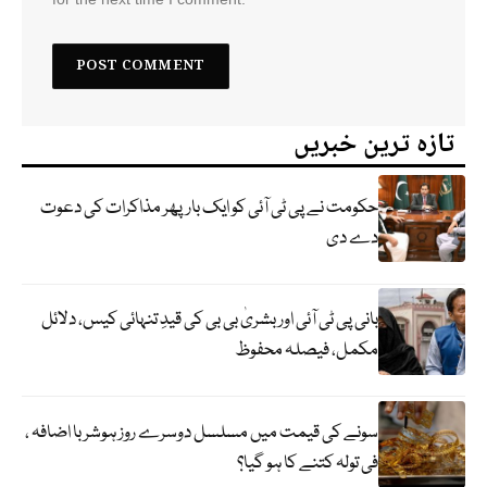
تازہ ترین خبریں
حکومت نے پی ٹی آئی کو ایک بارپھر مذاکرات کی دعوت
دے دی
بانی پی ٹی آئی اور بشریٰ بی بی کی قیدِ تنہائی کیس، دلائل
مکمل، فیصلہ محفوظ
سونے کی قیمت میں مسلسل دوسرے روز ہوشربا اضافہ ،
فی تولہ کتنے کا ہو گیا؟