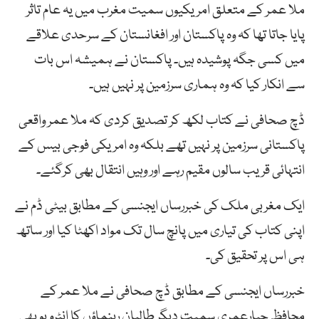
ملا عمر کے متعلق امریکیوں سمیت مغرب میں یہ عام تاثر
پایا جاتا تھا کہ وہ پاکستان اور افغانستان کے سرحدی علاقے
میں کسی جگہ پوشیدہ ہیں۔ پاکستان نے ہمیشہ اس بات
سے انکار کیا کہ وہ ہماری سرزمین پر نہیں ہیں۔
ڈچ صحافی نے کتاب لکھ کر تصدیق کردی کہ ملا عمر واقعی
پاکستانی سرزمین پر نہیں تھے بلکہ وہ امریکی فوجی بیس کے
انتہائی قریب سالوں مقیم رہے اور وہیں انتقال بھی کرگئے۔
ایک مغربی ملک کی خبررساں ایجنسی کے مطابق بیٹی ڈم نے
اپنی کتاب کی تیاری میں پانچ سال تک مواد اکھٹا کیا اور ساتھ
ہی اس پر تحقیق کی۔
خبررساں ایجنسی کے مطابق ڈچ صحافی نے ملا عمر کے
محافظ جبارعمری سمیت دیگر طالبان رہنماؤں کا انٹرویو بھی