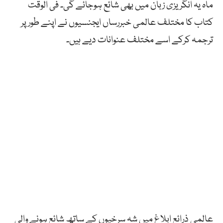
ماہ یہ انگریزی زبان میں بھی شائع ہوجائے گی۔ فی الوقت
کتاب کا مختلف عالمی خبررساں ایجنسیوں نے اپنے طورپر
ترجمہ کرکے اسے مختلف عنوانات دیے ہیں۔
عالمی ذرائع ابلاغ میں شہ سرخیوں کے ساتھ شائع ہونے والی