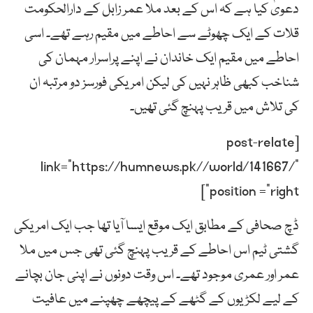
دعویٰ کیا ہے کہ اس کے بعد ملا عمر زابل کے دارالحکومت
قلات کے ایک چھوٹے سے احاطے میں مقیم رہے تھے۔ اسی
احاطے میں مقیم ایک خاندان نے اپنے پراسرار مہمان کی
شناخب کبھی ظاہر نہیں کی لیکن امریکی فورسز دو مرتبہ ان
کی تلاش میں قریب پہنچ گئی تھیں۔
[post-relate
link=”https://humnews.pk//world/141667/”
position =”right”]
ڈچ صحافی کے مطابق ایک موقع ایسا آیا تھا جب ایک امریکی
گشتی ٹیم اس احاطے کے قریب پہنچ گئی تھی جس میں ملا
عمر اور عمری موجود تھے۔ اس وقت دونوں نے اپنی جان بچانے
کے لیے لکڑیوں کے گٹھے کے پیچھے چھپنے میں عافیت