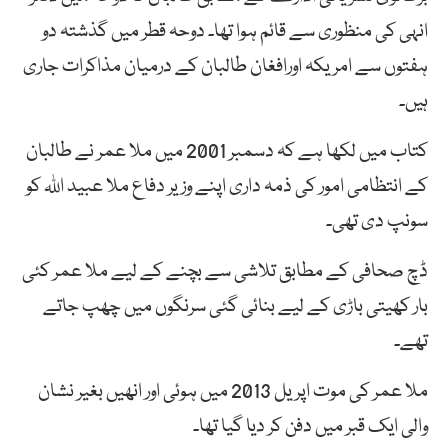
انہی کی منظوری سے قائم ہوا تھا۔ دوحہ قطر میں گذشتہ دو
ہفتوں سے امریکہ اورافغان طالبان کے درمیان مذاکرات جاری
ہیں۔
کتاب میں لکھا ہے کہ دسمبر 2001 میں ملا عمر نے طالبان
کے انتظامی امور کی ذمہ داری اپنے وزیر دفاع ملا عبید اللہ کو
سونپ دی تھی۔
ڈچ صحافی کے مطابق تلاشی سے بچنے کے لیے ملا عمر کئی
بار کھیتی باڑی کے لیے بنائی گئی سرنگوں میں چھپ جاتے
تھے۔
ملا عمر کی موت اپریل 2013 میں ہوئی اور انھیں بغیر نشان
والی ایک قبر میں دفن کر دیا گیا تھا۔