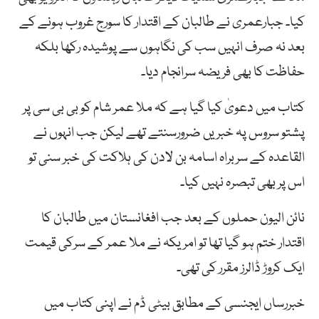
کیا۔ جبارعمری نے طالبان کے اقتدار کا سورج غروب ہونے کے
بعد نہ صرف انہیں سب کی نگاہوں سے پوشیدہ رکھا بلکہ
حفاظت کا بھی فریضہ سرانجام دیا۔
کتاب میں دعویٰ کیا گیا ہے کہ ملا عمر شام کو بی بی سی پر
پشتو سروس پہ خبریں ضرورسنتے تھے لیکن جب انہوں نے
القاعدہ کے سربراہ اسامہ بن لادن کی ہلاکت کی خبر سنی تو
اس پر بھی تبصرہ نہیں کیا۔
نائن الیون حملوں کے بعد جب افغانستان میں طالبان کا
اقتدار ختم ہو گیا تھا تو امریکہ نے ملا عمر کے سرکی قیمت
ایک کروڑ ڈالرز مقرر کی تھی۔
خبررساں ایجنسی کے مطابق بیٹی ڈم نے اپنی کتاب میں