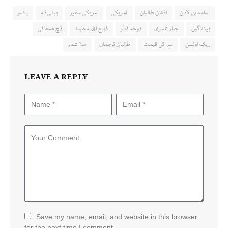
اسامہ بن لادن
افغان طالبان
امریکی
امریکی سفیر
بیٹی ڈم
پشتو
پینٹاگون
جبار عمری
دوحہ قطر
ذبیح اللہ مجاہد
ڈچ صحافی
ریک اولسن
سر کی قیمت
طالبان ترجمان
ملا عمر
LEAVE A REPLY
Save my name, email, and website in this browser
for the next time I comment.