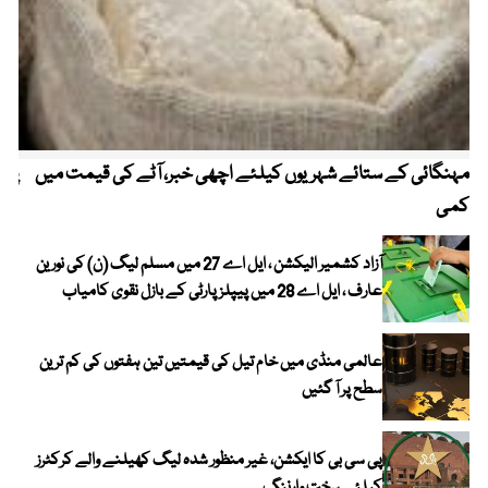
مہنگائی کے ستائے شہریوں کیلئے اچھی خبر، آٹے کی قیمت میں
پیٹ
کمی
آزاد کشمیر الیکشن ، ایل اے 27 میں مسلم لیگ (ن) کی نورین
عارف ، ایل اے 28 میں پیپلز پارٹی کے بازل نقوی کامیاب
عالمی منڈی میں خام تیل کی قیمتیں تین ہفتوں کی کم ترین
سطح پر آ گئیں
پی سی بی کا ایکشن، غیر منظور شدہ لیگ کھیلنے والے کرکٹرز
کیلئے سخت وارننگ