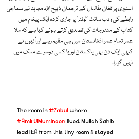
اسٹوری پرافغان طالبان کے ترجمان ذبیح اللہ مجاہد نے سماجی
رابطے کی ویب سائٹ ’ٹوئٹر‘ پر جاری کردہ ایک پیغام میں
کتاب کے مندرجات کی تصدیق کرتے ہوئے کہا ہے کہ ملا
عمر تمام عمر افغانستان میں ہی مقیم رہے اور اُنہوں نے
کبھی ایک دن بھی پاکستان اور یا کسی دوسرے ملک میں
نہیں گزارا۔
The room in
#Zabul
where
#AmirUlMumineen
lived. Mullah Sahib
lead IEA from this tiny room & stayed