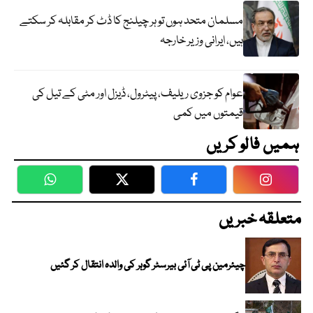
مسلمان متحد ہوں تو ہر چیلنج کا ڈٹ کر مقابلہ کر سکتے
ہیں، ایرانی وزیر خارجہ
عوام کو جزوی ریلیف، پیٹرول، ڈیزل اور مٹی کے تیل کی
قیمتوں میں کمی
ہمیں فالو کریں
WhatsApp
Twitter
Facebook
Faceboo
متعلقہ خبریں
چیئرمین پی ٹی آئی بیرسٹر گوہر کی والدہ انتقال کر گئیں