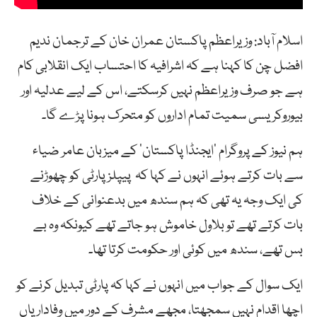
اسلام آباد: وزیراعظم پاکستان عمران خان کے ترجمان ندیم
افضل چن کا کہنا ہے کہ اشرافیہ کا احتساب ایک انقلابی کام
ہے جو صرف وزیراعظم نہیں کرسکتے، اس کے لیے عدلیہ اور
بیوروکریسی سمیت تمام اداروں کو متحرک ہونا پڑے گا۔
ہم نیوز کے پروگرام ’ایجنڈا پاکستان‘ کے میزبان عامر ضیاء
سے بات کرتے ہوئے انہوں نے کہا کہ پیپلزپارٹی کو چھوڑنے
کی ایک وجہ یہ تھی کہ ہم سندھ میں بدعنوانی کے خلاف
بات کرتے تھے تو بلاول خاموش ہو جاتے تھے کیونکہ وہ بے
بس تھے، سندھ میں کوئی اور حکومت کرتا تھا۔
ایک سوال کے جواب میں انہوں نے کہا کہ پارٹی تبدیل کرنے کو
اچھا اقدام نہیں سمجھتا، مجھے مشرف کے دور میں وفاداریاں