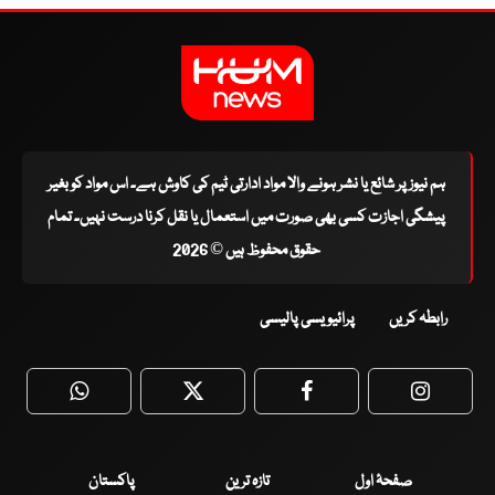
ہم نیوز پر شائع یا نشر ہونے والا مواد ادارتی ٹیم کی کاوش ہے۔ اس مواد کو بغیر
پیشگی اجازت کسی بھی صورت میں استعمال یا نقل کرنا درست نہیں۔ تمام
حقوق محفوظ ہیں © 2026
رابطہ کریں
پرائیویسی پالیسی
WhatsApp
Twitter
Facebook
Faceboo
صفحۂ اول
تازہ ترین
پاکستان