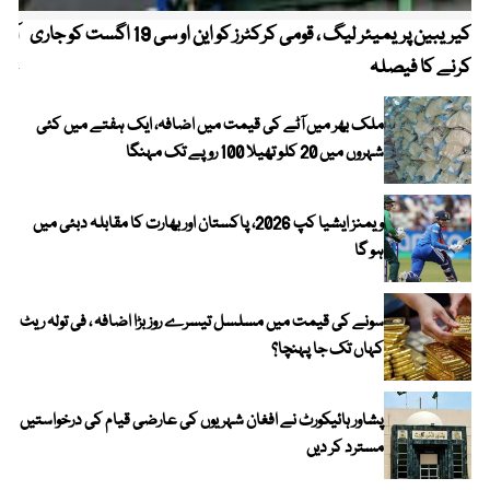
کیریبین پریمیئر لیگ ، قومی کرکٹرز کو این او سی 19 اگست کو جاری
آز
کرنے کا فیصلہ
چھی
ملک بھر میں آٹے کی قیمت میں اضافہ، ایک ہفتے میں کئی
شہروں میں 20 کلو تھیلا 100 روپے تک مہنگا
ویمنز ایشیا کپ 2026، پاکستان اور بھارت کا مقابلہ دبئی میں
ہو گا
سونے کی قیمت میں مسلسل تیسرے روز بڑا اضافہ ، فی تولہ ریٹ
کہاں تک جا پہنچا؟
پشاور ہائیکورٹ نے افغان شہریوں کی عارضی قیام کی درخواستیں
مسترد کر دیں