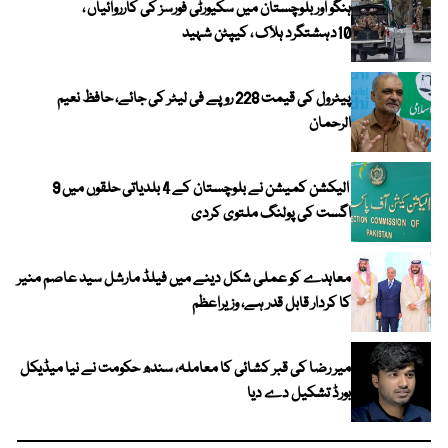
ہنگو اور بلوچستان میں سکیورٹی فورسز کی کارروائیاں ،
10دہشتگرد ہلاک ، کیپٹن شہید
پیٹرول کی قیمت 228 روپے فی لیٹر کی جائے، حافظ نعیم
الرحمان
الیکشن کمیشن نے بلوچستان کے 4 بلدیاتی حلقوں میں 9
اگست کی پولنگ ملتوی کردی
معاہدے کو عملی شکل دینے میں فیلڈ مارشل سید عاصم منیر
کا کردار قابل قدر ہے، وزیراعظم
میر رضا کی قبر کشائی کا معاملہ، سندھ حکومت نے نیا میڈیکل
بورڈ تشکیل دے دیا