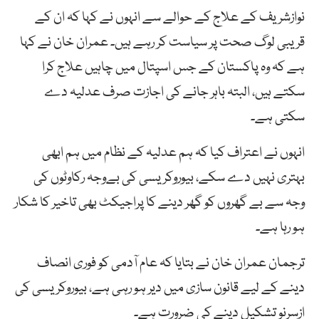
نوازشریف کے علاج کے حوالے سے انہوں نے کہا کہ ان کے
قریبی لوگ صحت پر سیاست کر رہے ہیں۔ عمران خان نے کہا
ہے کہ وہ پاکستان کے جس اسپتال میں چاہیں علاج کرا
سکتے ہیں، البتہ باہر جانے کی اجازت صرف عدلیہ دے
سکتی ہے۔
انہوں نے اعتراف کیا کہ ہم عدلیہ کے نظام میں ہم ابھی
بہتری نہیں دے سکے، بیوروکریسی کی بےوجہ رکاوٹوں کی
وجہ سے بے گھروں کو گھر دینے کا پراجیکٹ بھی تاخیر کا شکار
ہو رہا ہے۔
ترجمان عمران خان نے بتایا کہ عام آدمی کو فوری انصاف
دینے کے لیے قانون سازی میں دیر ہو رہی ہے، بیوروکریسی کی
ازسرنو تشکیل دینے کی ضرورت ہے۔