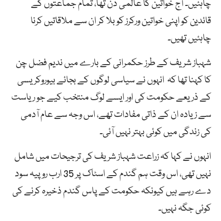
چاہئیں۔ آج خواتین کا عالمی دن تھا، تمام جماعتوں کے
قائدین کو اپنی خواتین ورکرز کو بلا کر ان سے ملاقاتیں کرنا
چاہئیں تھیں۔
شہباز شریف کے طرز حکمرانی کے بارے میں ندیم فضل چن
کا کہنا تھا کہ انہوں نے سیاسی لوگوں کے بجائے بیوروکریسی
کے ذریعے حکومت کی اور ایسے لوگ منتخب کیے جو ریاست
سے زیادہ ان کے ذاتی مفادات تھے، اس وجہ سے عام آدمی
کی زندگی میں کوئی بہتر نہیں آئی۔
انہوں نے کہا کہ زراعت شہباز شریف کی ترجیحات میں شامل
نہیں تھی، اس وقت ہم گندم کے اسٹاک پر 35 ارب روپیہ سود
دے رہے ہیں کیونکہ حکومت کے پاس گندم ذخیرہ کرنے کی
کوئی جگہ نہیں۔