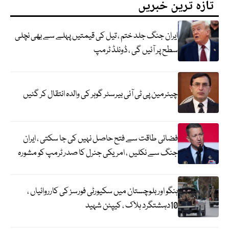
تازہ ترین خبریں
ایران جنگ جلد ختم ، تیل کی قیمتیں پہلے سے بھی نچلی
سطح پر آئیں گی ، ڈونلڈ ٹرمپ
چیئرمین پی ٹی آئی بیرسٹر گوہر کی والدہ انتقال کر گئیں
فضائی طاقت سے فتح حاصل نہیں کی جا سکتی ، ایران
جنگ سے نکلیں ، امریکی جنرل کا صدر ٹرمپ کو مشورہ
ہنگو اور بلوچستان میں سکیورٹی فورسز کی کارروائیاں ،
10دہشتگرد ہلاک ، کیپٹن شہید