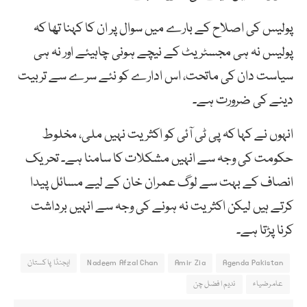
پولیس کی اصلاح کے بارے میں سوال پر ان کا کہنا تھا کہ
پولیس نہ ہی مجسٹریٹ کے نیچے ہونی چاہیئے اور نہ ہی
سیاست دان کی ماتحت، اس ادارے کو نئے سرے سے تربیت
دینے کی ضرورت ہے۔
انہوں نے کہا کہ پی ٹی آئی کو اکثریت نہیں ملی، مخلوط
حکومت کی وجہ سے انہیں مشکلات کا سامنا ہے۔ تحریک
انصاف کے بہت سے لوگ عمران خان کے لیے مسائل پیدا
کرتے ہیں لیکن اکثریت نہ ہونے کی وجہ سے انہیں برداشت
کرنا پڑتا ہے۔
Agenda Pakistan
Amir Zia
Nadeem Afzal Chan
ایجنڈا پاکستان
عامرضیاء
ندیم افضل چن