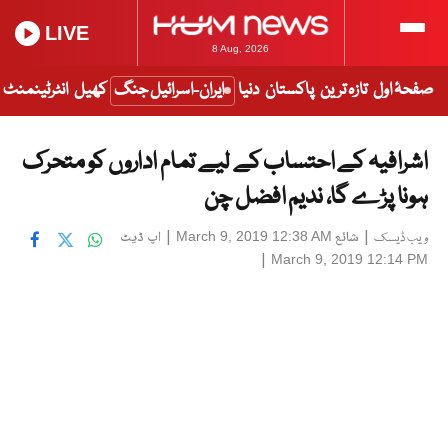
LIVE
8 Aug, 2026
صفحۂ اول
تازہ ترین
پاکستان
دنیا
ایران-اسرائیل جنگ
کھیل
انٹرٹینمنٹ
اشرافیہ کے احتساب کے لیے تمام اداروں کو متحرک
ہونا پڑے گا، ندیم افضل چن
|
شائع
|
اپ ڈیٹ
March 9, 2019 12:38 AM
ویب ڈیسک
|
March 9, 2019 12:14 PM