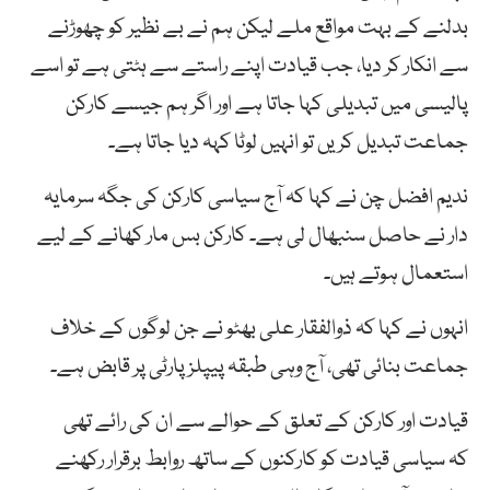
بدلنے کے بہت مواقع ملے لیکن ہم نے بے نظیر کو چھوڑنے
سے انکار کر دیا، جب قیادت اپنے راستے سے ہٹتی ہے تو اسے
پالیسی میں تبدیلی کہا جاتا ہے اور اگر ہم جیسے کارکن
جماعت تبدیل کریں تو انہیں لوٹا کہہ دیا جاتا ہے۔
ندیم افضل چن نے کہا کہ آج سیاسی کارکن کی جگہ سرمایہ
دار نے حاصل سنبھال لی ہے۔ کارکن بس مار کھانے کے لیے
استعمال ہوتے ہیں۔
انہوں نے کہا کہ ذوالفقار علی بھٹو نے جن لوگوں کے خلاف
جماعت بنائی تھی، آج وہی طبقہ پیپلزپارٹی پر قابض ہے۔
قیادت اور کارکن کے تعلق کے حوالے سے ان کی رائے تھی
کہ سیاسی قیادت کو کارکنوں کے ساتھ روابط برقرار رکھنے