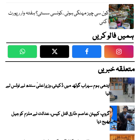
کون سی چیز مہنگی ہوئی ،کونسی سستی؟ ہفتہ وار رپورٹ
آگئی
ہمیں فالو کریں
WhatsApp
Twitter
Facebook
Faceboo
متعلقہ خبریں
ایدھی ہوم سہراب گوٹھ میں ڈکیتی، وزیراعلیٰ سندھ نے نوٹس لے
لیا
گروپ کیپٹن عاصم طارق قتل کیس، عدالت نے ملزم کو جیل
بھیج دیا