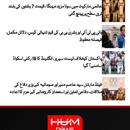
عالمی مارکیٹ میں سونا مزید مہنگا ، قیمت 7 ہفتوں کی بلند
ترین سطح پر پہنچ گئی
بانی پی ٹی آئی اور بشریٰ بی بی کی قیدِ تنہائی کیس، دلائل مکمل،
فیصلہ محفوظ
پاکستان کیخلاف ٹیسٹ سیریز ، انگلینڈ کا 16 رکنی اسکواڈ
سامنے آ گیا
فیلڈ مارشل سید عاصم منیر اور صومالیہ کے وزیر دفاع کی
ملاقات، دفاعی تعاون اور استعدادِ کار بڑھانے کے عزم کا اعادہ