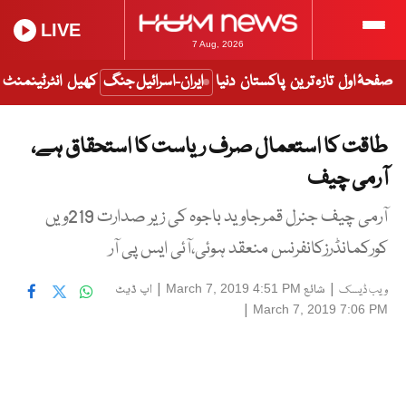
LIVE
7 Aug, 2026
صفحۂ اول
تازہ ترین
پاکستان
دنیا
ایران-اسرائیل جنگ
کھیل
انٹرٹینمنٹ
طاقت کا استعمال صرف ریاست کا استحقاق ہے،
آرمی چیف
آرمی چیف جنرل قمرجاوید باجوہ کی زیر صدارت 219ویں
کورکمانڈرزکانفرنس منعقد ہوئی،آئی ایس پی آر
|
شائع
|
اپ ڈیٹ
March 7, 2019 4:51 PM
ویب ڈیسک
|
March 7, 2019 7:06 PM