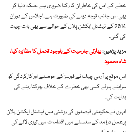
خطے کے امن کی خاطر ان کا رکنا ضروری ہے جبکہ دنیا کو
بھی اس جانب توجہ دینے کی ضرورت ہے۔اجلاس کے دوران
2014 کے نیشنل ایکشن پلان کے حوالے سے بھی بات چیت
کی گئی۔
مزید پڑھیں:
بھارتی جارحیت کے باوجود تحمل کا مظاہرہ کیا،
شاہ محمود
اس موقع پر آرمی چیف نے فورسز کے حوصلے اور کارکردگی کو
سراہتے ہوئے کسی بھی خطرے کے خلاف چوکنا رہنے کی
ہدایت کی۔
انہوں نےحکومتی فیصلوں کی روشنی میں نیشنل ایکشن پلان
پرعمل درآمد کے سلسلے میں اقدامات میں تیزی لانے کی