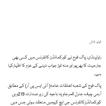
فوٹو: فائل
راولپنڈی: پاک فوج نے کورکمانڈرز کانفرنس میں کسی بھی
جارحیت کا بھرپور اور منہ توڑ جواب دینے کے عزم کا اظہارکیا
ہے۔
پاک فوج کے شعبہ تعلقات عامہ( آئی ایس پی آر) کے مطابق
آرمی چیف جنرل قمرجاوید باجوہ کی زیر صدارت 219ویں
کورکمانڈرزکانفرنس جی ایچ کیومیں منعقد ہوئی جس میں