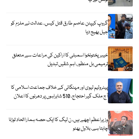
گروپ کیپٹن عاصم طارق قتل کیس، عدالت نے ملزم کو
جیل بھیج دیا
خیبرپختونخوا اسمبلی کا اراکین کی مراعات سے متعلق
ترمیمی بل منظور، اہم شقیں تبدیل
پیٹرولیم لیوی اور مہنگائی کے خلاف جماعت اسلامی کا
آج ملک گیر احتجاج، 510 شاہراہوں پر دھرنوں کا اعلان
وزیراعظم اچھے ہیں، ن لیگ کا ایک حصہ ہمارا اتحاد توڑنا
چاہتا ہے، بلاول بھٹو