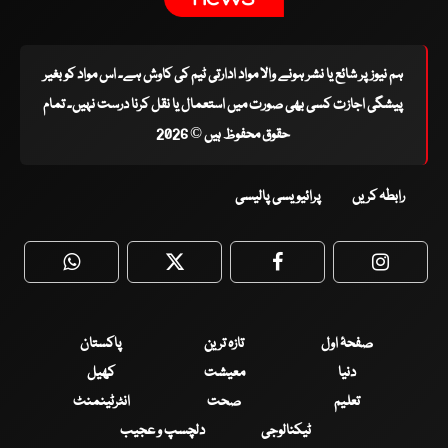
ہم نیوز پر شائع یا نشر ہونے والا مواد ادارتی ٹیم کی کاوش ہے۔ اس مواد کو بغیر
پیشگی اجازت کسی بھی صورت میں استعمال یا نقل کرنا درست نہیں۔ تمام
حقوق محفوظ ہیں © 2026
رابطہ کریں
پرائیویسی پالیسی
WhatsApp
Twitter
Facebook
Faceboo
صفحۂ اول
تازہ ترین
پاکستان
دنیا
معیشت
کھیل
تعلیم
صحت
انٹرٹینمنٹ
ٹیکنالوجی
دلچسپ و عجیب