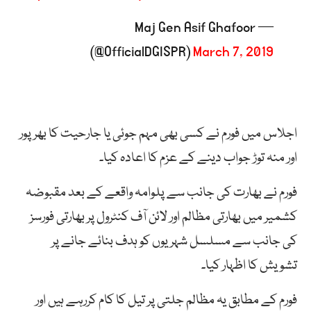
— Maj Gen Asif Ghafoor
(@OfficialDGISPR)
March 7, 2019
اجلاس میں فورم نے کسی بھی مہم جوئی یا جارحیت کا بھرپور
اور منہ توڑ جواب دینے کے عزم کا اعادہ کیا۔
فورم نے بھارت کی جانب سے پلوامہ واقعے کے بعد مقبوضہ
کشمیر میں بھارتی مظالم اور لائن آف کنٹرول پر بھارتی فورسز
کی جانب سے مسلسل شہریوں کو ہدف بنائے جانے پر
تشویش کا اظہار کیا۔
فورم کے مطابق یہ مظالم جلتی پر تیل کا کام کررہے ہیں اور