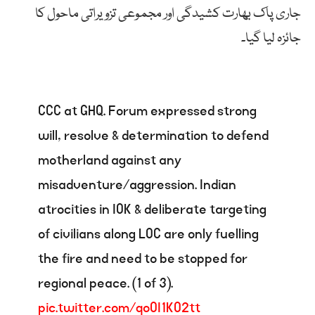
جاری پاک بھارت کشیدگی اور مجموعی تزویراتی ماحول کا
جائزہ لیا گیا۔
CCC at GHQ. Forum expressed strong
will, resolve & determination to defend
motherland against any
misadventure/aggression. Indian
atrocities in IOK & deliberate targeting
of civilians along LOC are only fuelling
the fire and need to be stopped for
regional peace. (1 of 3).
pic.twitter.com/qoOI1KO2tt