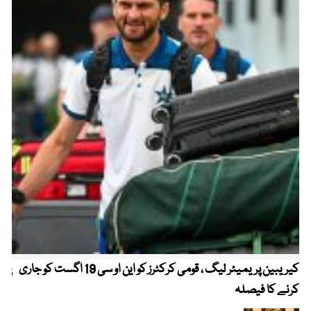
کیریبین پریمیئر لیگ ، قومی کرکٹرز کو این او سی 19 اگست کو جاری
پیٹ
کرنے کا فیصلہ