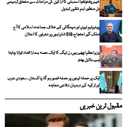
خیبرپختونخوا اسمبلی کا اراکین کی مراعات سے متعلق ترمیمی
بل منظور، اہم شقیں تبدیل
پیٹرولیم لیوی اور مہنگائی کے خلاف جماعت اسلامی کا آج
ملک گیر احتجاج، 510 شاہراہوں پر دھرنوں کا اعلان
وزیراعظم اچھے ہیں، ن لیگ کا ایک حصہ ہمارا اتحاد توڑنا چاہتا
ہے، بلاول بھٹو
ایک پر حملہ تینوں پر حملہ تصور ہو گا، پاکستان ، سعودی عرب
اور ترکیہ کے درمیان دفاعی معاہدہ
مقبول ترین خبریں