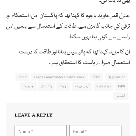
بھی ہدایت کی۔
جنرل قمر جاوید باجوہ کا کہنا تھا کہ پاکستان امن، استحکام اور
ترقی کی جانب گامزن ہے، طاقت کے استعمال سے ہمیں اس
راستے سے کوئی ہٹا نہیں سکتا۔
ان کا مزید کہنا تھا کہ پالیسیاں بنانا اور طاقت کا درست
استعمال صرف ریاست کا استحقاق ہے۔
india
corps commanders conference
COAS
Aggression
ISPR
Pakistan
آرمی چیف
بھارت
پاکستان
جارحیت
کشمیر
LEAVE A REPLY