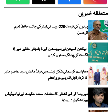
WhatsApp
Twitter
Facebook
Faceboo
متعلقہ خبریں
پیٹرول کی قیمت 228 روپے فی لیٹر کی جائے، حافظ نعیم
الرحمان
الیکشن کمیشن نے بلوچستان کے 4 بلدیاتی حلقوں میں 9
اگست کی پولنگ ملتوی کردی
معاہدے کو عملی شکل دینے میں فیلڈ مارشل سید عاصم منیر
کا کردار قابل قدر ہے، وزیراعظم
میر رضا کی قبر کشائی کا معاملہ، سندھ حکومت نے نیا میڈیکل
بورڈ تشکیل دے دیا