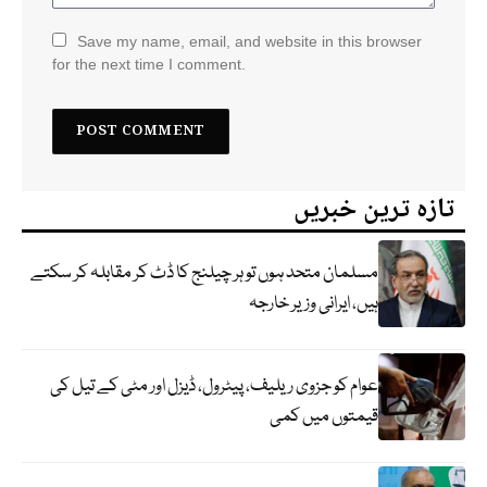
Save my name, email, and website in this browser
for the next time I comment.
تازہ ترین خبریں
مسلمان متحد ہوں تو ہر چیلنج کا ڈٹ کر مقابلہ کر سکتے
ہیں، ایرانی وزیر خارجہ
عوام کو جزوی ریلیف، پیٹرول، ڈیزل اور مٹی کے تیل کی
قیمتوں میں کمی