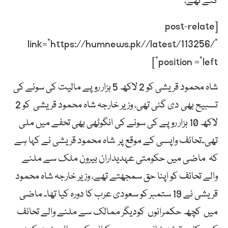
گئے تھے،
[post-relate
link=”https://humnews.pk//latest/113256/”
position =”left”]
شاہ محمود قریشی کو 2 لاکھ 5 ہزار روپے مالیت کی سونے کی
تسبیح بھی دی گئی تھی، وزیر خارجہ شاہ محمود قریشی کو 2
لاکھ 10 ہزار روپے کی سونے کی انگوٹھی بھی تحفے میں ملی
تھی۔تحائف واپسی کے موقع پر شاہ محمود قریشی نے کہا ہے
کہ ماضی میں حکومتی عہدیداران بیرون ملک سے ملنے
والے تحائف کو اپنا حق سمجھتے تھے، وزیر خارجہ شاہ محمود
قریشی نے 19 ستمبر کو سعودی عرب کا دورہ کیا تھا۔ ماضی
میں کچھ حکمرانوں کودیگر ممالک سے ملنے والے تحائف