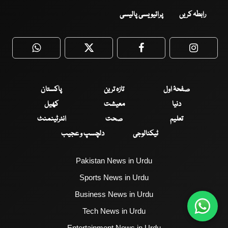
رابطہ کریں
پرائیویسی پالیسی
WhatsApp
Twitter
Facebook
Faceboo
صفحۂ اول
تازہ ترین
پاکستان
دنیا
معیشت
کھیل
تعلیم
صحت
انٹرٹینمنٹ
ٹیکنالوجی
دلچسپ و عجیب
Pakistan News in Urdu
Sports News in Urdu
Business News in Urdu
Tech News in Urdu
Entertainment News in Urdu