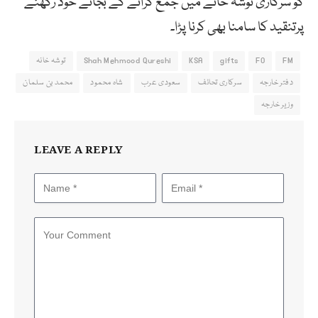
کو سرکاری توشہ خانے میں جمع کرانے کے بجائے خود رکھنے
پرتنقید کا سامنا بھی کرنا پڑا۔
FM
FO
gifts
KSA
Shah Mehmood Qureshi
توشہ خانہ
دفتر خارجہ
سرکاری تحائف
سعودی عرب
شاہ محمود
محمد بن سلمان
وزیر خارجہ
LEAVE A REPLY