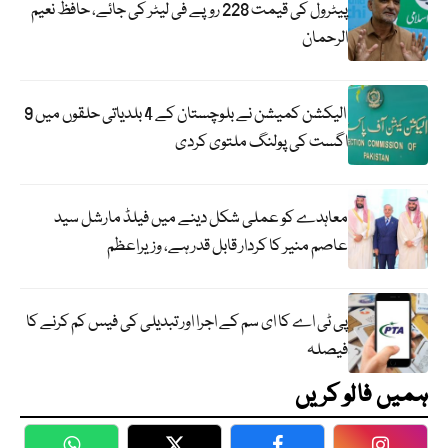
پیٹرول کی قیمت 228 روپے فی لیٹر کی جائے، حافظ نعیم
الرحمان
الیکشن کمیشن نے بلوچستان کے 4 بلدیاتی حلقوں میں 9
اگست کی پولنگ ملتوی کردی
معاہدے کو عملی شکل دینے میں فیلڈ مارشل سید
عاصم منیر کا کردار قابل قدر ہے، وزیراعظم
پی ٹی اے کا ای سم کے اجرا اور تبدیلی کی فیس کم کرنے کا
فیصلہ
ہمیں فالو کریں