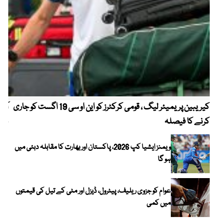
کیریبین پریمیئر لیگ ، قومی کرکٹرز کو این او سی 19 اگست کو جاری
آز
کرنے کا فیصلہ
چھی
ویمنز ایشیا کپ 2026، پاکستان اور بھارت کا مقابلہ دبئی میں
ہو گا
عوام کو جزوی ریلیف، پیٹرول، ڈیزل اور مٹی کے تیل کی قیمتوں
میں کمی