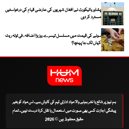
پشاور ہائیکورٹ نے افغان شہریوں کی عارضی قیام کی درخواستیں
مسترد کر دیں
سونے کی قیمت میں مسلسل تیسرے روز بڑا اضافہ ، فی تولہ ریٹ
کہاں تک جا پہنچا؟
ہم نیوز پر شائع یا نشر ہونے والا مواد ادارتی ٹیم کی کاوش ہے۔ اس مواد کو بغیر
پیشگی اجازت کسی بھی صورت میں استعمال یا نقل کرنا درست نہیں۔ تمام
حقوق محفوظ ہیں © 2026