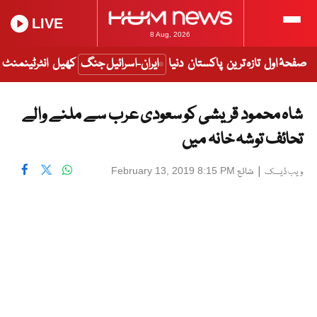
LIVE
8 Aug, 2026
صفحۂ اول
تازہ ترین
پاکستان
دنیا
ایران-اسرائیل جنگ
کھیل
انٹرٹینمنٹ
شاہ محمود قریشی کو سعودی عرب سے ملنے والے
تحائف توشہ خانہ میں
|
شائع
February 13, 2019 8:15 PM
ویب ڈیسک