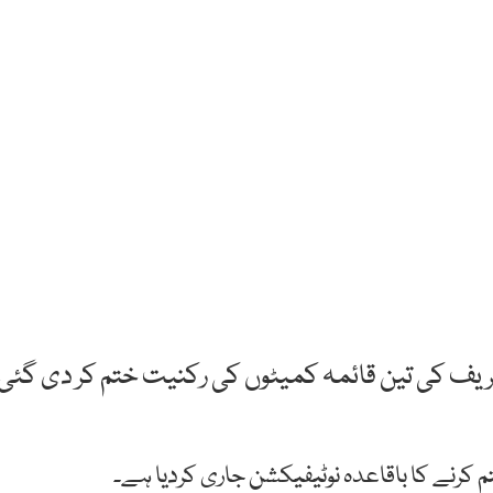
 شریف کی تین قائمہ کمیٹوں کی رکنیت ختم کر دی گئی
رنے کا باقاعدہ نوٹیفیکشن جاری کردیا ہے۔