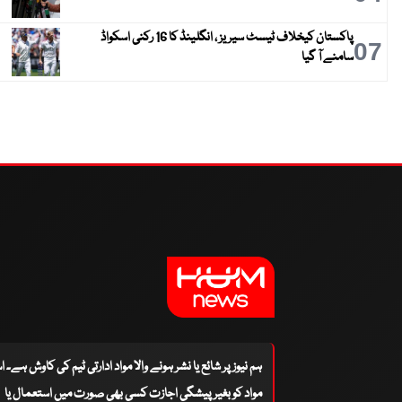
پاکستان کیخلاف ٹیسٹ سیریز ، انگلینڈ کا 16 رکنی اسکواڈ
07
سامنے آ گیا
ہم نیوز پر شائع یا نشر ہونے والا مواد ادارتی ٹیم کی کاوش ہے۔ 
مواد کو بغیر پیشگی اجازت کسی بھی صورت میں استعمال یا