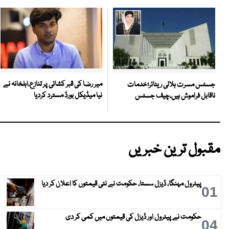
میر رضا کی قبر کشائی پر تنازع،اہلخانہ نے
جسٹس مسرت ہلالی ریٹائر؛خدمات
نیا میڈیکل بورڈ مسترد کردیا
ناقابل فراموش ہیں،چیف جسٹس
مقبول ترین خبریں
پیٹرول مہنگا، ڈیزل سستا، حکومت نے نئی قیمتوں کا اعلان کر دیا
01
حکومت نے پیٹرول اور ڈیزل کی قیمتوں میں کمی کر دی
04