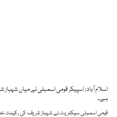
اسلام آباد: اسپیکر قومی اسمبلی نے میاں شہباز
ہے۔
قومی اسمبلی سیکٹریٹ نے شہباز شریف کی رکینت ختم ک