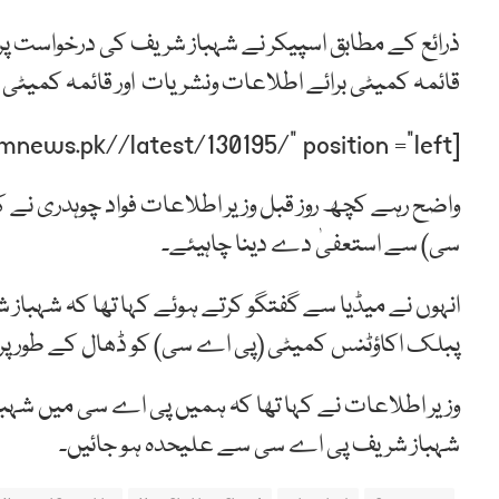
ذرائع کے مطابق اسپیکر نے شہباز شریف کی درخواست پر 
قائمہ کمیٹی برائے اطلاعات ونشریات اور قائمہ کمیٹی
[post-relate link=”https://humnews.pk//latest/130195/” position =”left”]
واضح رہے کچھ روز قبل وزیر اطلاعات فواد چوہدری نے 
سی) سے استعفیٰ دے دینا چاہیئے۔
انہوں نے میڈیا سے گفتگو کرتے ہوئے کہا تھا کہ شہبا
پبلک اکاؤٹنس کمیٹی (پی اے سی) کو ڈھال کے طور پر ا
وزیر اطلاعات نے کہا تھا کہ ہمیں پی اے سی میں شہبا
شہباز شریف پی اے سی سے علیحدہ ہو جائیں۔