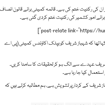
ان کی رکنیت ختم کی ہے۔ قائمہ کمیٹی برائے قانون انصاف،
 برائے امور کشمیر کی رکنیت ختم کردی گئی ہے۔
کہا تھا کہ شہباز شریف کو بپلک اکاؤنٹس کمیٹی (پی اے
ز شریف عہدے سے الگ ہو کر تحقیقات کا سامنا کریں۔
ستعمال کیا جا رہا ہے۔
ز شریف کے کردار پر تشویش ہے، ہم مطالبہ کرتے ہیں کہ