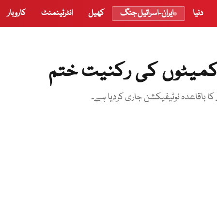
دنیا
ایران-اسرائیل جنگ
کھیل
انٹرٹینمنٹ
کاروبار
کمیٹوں کی رکنیت ختم
 باقاعدہ نوٹیفیکشن جاری کردیا ہے۔