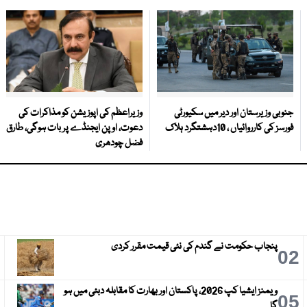
جنوبی وزیرستان اور دیر میں سکیورٹی
وزیراعظم کی اپوزیشن کو مذاکرات کی
فورسز کی کارروائیاں ، 10دہشتگرد ہلاک
دعوت، اوپن ایجنڈے پر بات ہوگی، طارق
فضل چودھری
پنجاب حکومت نے گندم کی نئی قیمت مقرر کردی
3
02
ویمنز ایشیا کپ 2026، پاکستان اور بھارت کا مقابلہ دبئی میں ہو
6
05
گا