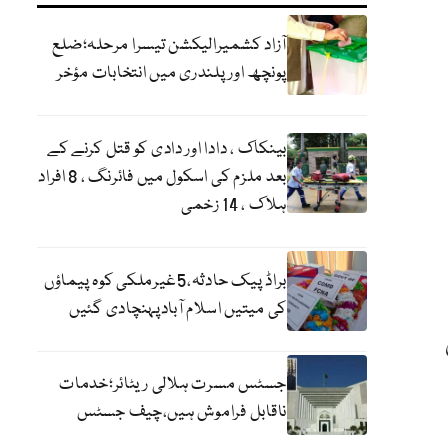
آزاد کشمیرالیکشن تیسرا مرحلہ؛ضلع
پونچھ اور پلندری میں انتخابات مؤخر
بینکاک ، دادا اور دادی کو قتل کرنے کے
بعد ملزم کی اسکول میں فائرنگ ، 8 افراد
ہلاک ، 14 زخمی
براڈ پیک حادثہ،5غیرملکی کوہ پیماؤں
کی میتیں اسلام آبادپہنچادی گئیں
جسٹس مسرت ہلالی ریٹائر؛خدمات
ناقابل فراموش ہیں،چیف جسٹس