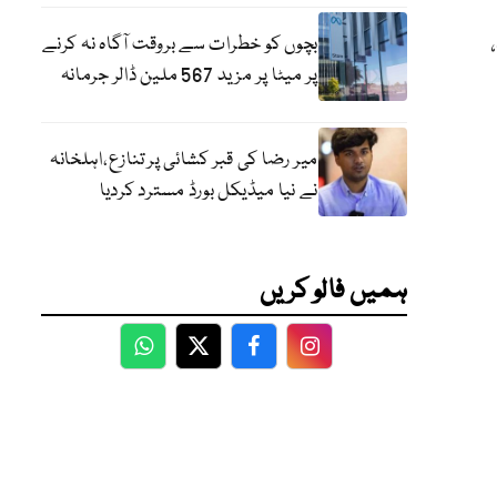
بچوں کو خطرات سے بروقت آگاہ نہ کرنے
پر میٹا پر مزید 567 ملین ڈالر جرمانہ
میر رضا کی قبر کشائی پر تنازع،اہلخانہ
نے نیا میڈیکل بورڈ مسترد کردیا
ہمیں فالو کریں
WhatsApp
Twitter
Facebook
Facebook