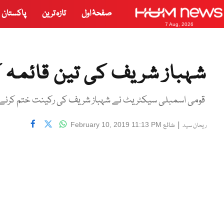
صفحۂ اول
تازہ ترین
پاکستان
7 Aug, 2026
شہباز شریف کی تین قائمہ 
قومی اسمبلی سیکٹریٹ نے شہباز شریف کی رکینت ختم کرنے کا
|
شائع
February 10, 2019 11:13 PM
ریحان سید