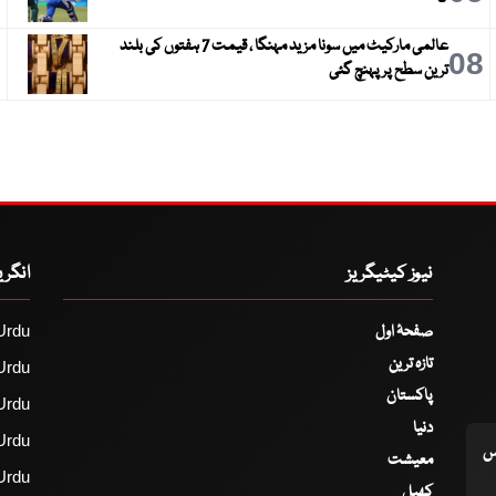
عالمی مارکیٹ میں سونا مزید مہنگا ، قیمت 7 ہفتوں کی بلند
9
08
ترین سطح پر پہنچ گئی
نیوز کیٹیگریز
انگر
صفحۂ اول
Urdu
تازہ ترین
Urdu
پاکستان
Urdu
دنیا
Urdu
اس
معیشت
Urdu
کھیل