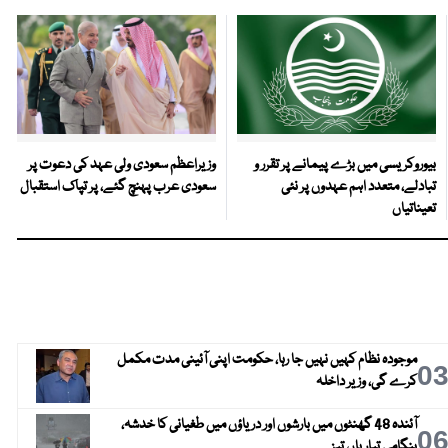
بیوروکریسی میں بڑے پیمانے پر تقرر و
وزیراعظم سعودی ولی عہد کی دعوت پر
تبادلے، متعدد اہم عہدوں پر نئی
سعودی عرب پہنچ گئے، پر تپاک استقبال
تعیناتیاں
موجودہ نظام کہیں نہیں جا رہا، حکومت اپنی آئینی مدت مکمل
0
کرے گی، وزیر داخلہ
آئندہ 48 گھنٹوں میں بارشوں اور دریاؤں میں طغیانی کا خدشہ،
0
ہنگامی تیاریاں تیز