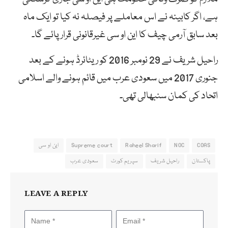
ہے، اگر کابینہ نے اس معاملے پر فیصلہ نہ کیا تو ایک ماہ
بعد سابق آرمی چیف کا این او سی غیرقانونی قرار پائے گا۔
راحیل شریف نے 29 نومبر 2016 کو ریٹائرڈ ہونے کے بعد
جنوری 2017 میں سعودی عرب میں قائم ہونے والے اسلامی
اتحاد کی کمان سنبھالی تھی۔
COAS
NOC
Raheel Sharif
Supreme court
این او سی
پاکستان
راحیل شریف
سپریم کورٹ
سعودی عرب
LEAVE A REPLY