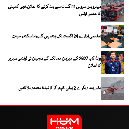
میٹرو بس سروس 11 اگست سے بند کرنے کا اعلان، نجی کمپنی
کا حتمی نوٹس
تعلیمی ادارے 24 اگست تک بند رہیں گے، رانا سکندر حیات
ورلڈ کپ 2027 کے میزبان ممالک کے درمیان ٹی ٹوئنٹی سیریز
کا اعلان
یکے بعد دیگرے 2 ہیلی کاپٹر گر کر تباہ؛ متعدد ہلاکتیں