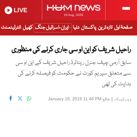
LIVE
10 Aug, 2026
صفحۂ اول
تازہ ترین
پاکستان
دنیا
ایران-اسرائیل جنگ
کھیل
انٹرٹینمنٹ
راحیل شریف کو این او سی جاری کرنے کی منظوری
سابق آرمی چیف جنرل ریٹائرڈ راحیل شریف کے این او سی
سے متعلق سپریم کورٹ نے حکومت کو فیصلہ کرنے کی
ہدایت کی تھی
|
شائع
January 18, 2019 11:46 PM
ویب ڈیسک