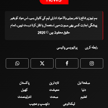
ہم نیوز پر شائع یا نشر ہونے والا مواد ادارتی ٹیم کی کاوش ہے۔ اس مواد کو بغیر
پیشگی اجازت کسی بھی صورت میں استعمال یا نقل کرنا درست نہیں۔ تمام
حقوق محفوظ ہیں © 2026
رابطہ کریں
پرائیویسی پالیسی
WhatsApp
Twitter
Facebook
Faceboo
صفحۂ اول
تازہ ترین
پاکستان
دنیا
معیشت
کھیل
تعلیم
صحت
انٹرٹینمنٹ
ٹیکنالوجی
دلچسپ و عجیب