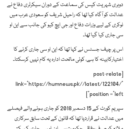
دوہری شہریت کیس کی سماعت کے دوران سیکرٹری دفاع نے
عدالت کو آگاہ کیا تھا کہ راحیل شریف کو سعودی عرب میں
نوکری کے لیے وزرات دفاع اور جی ایچ کیو کی جانب سے این او
سی جاری کیا گیا تھا۔
اس پر چیف جسٹس نے کہا تھا کہ این او سی جاری کرنے کا
اختیارکابینہ کا ہے، کوئی ماتحت ادارہ یہ کام نہیں کرسکتا۔
[post-relate
link=”https://humnews.pk//latest/122104/”
position =”left”]
سپریم کورٹ کے 15 دسمبر 2018 کو جاری ہونے والے فیصلے
میں عدالت نے قراردیا تھا کہ قانون کے تحت سابق سرکاری
ملازم کو صرف وفاقی حکومت ہی این او سی جاری کرسکتی