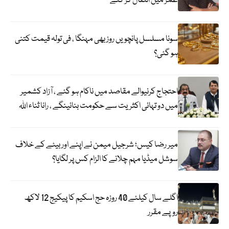
عمر میں انتقال کر گئے
سونا مسلسل پانچویں روز بھی مہنگا ، فی تولہ قیمت کتنی
ہو گئی؟
احتجاج کرنیوالے مقاصد میں ناکام ہو گئے ، آزاد کشمیر
میں دو تہائی اکثریت سے حکومت بنائینگے ، رانا ثناء اللہ
میر رضا کیس؛ شرجیل میمن نے اپنے اور بیٹے کے خلاف
سوشل میڈیا مہم چلانے کا الزام کس پر لگایا؟
اگلے سال کیلئے 40 روزہ حج اسکیم کا پیکیج 12 لاکھ
روپے مقرر