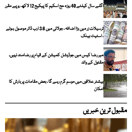
اگلے سال کیلئے 40 روزہ حج اسکیم کا پیکیج 12 لاکھ روپے مقرر
ترسیلات زر میں بڑا اضافہ ، جولائی میں 3.6 ارب ڈالر موصول ہوئے
، اسٹیٹ بینک
میر رضا کیس میں جوڈیشل کمیشن کے قیام پر رضامند نہیں،
مقتول کے والد
بیشتر علاقوں میں موسم گرم رہے گا ، بعض مقامات پر بارش کا
امکان
مقبول ترین خبریں