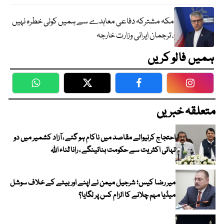
مکہ مشترکہ دفاعی معاہدے سے ہمیں کوئی خطرہ نہیں
، ترجمان ایرانی وزارت خارجہ
ہمیں فالو کریں
WhatsApp
Twitter
Facebook
Faceboo
متعلقہ خبریں
احتجاج کرنیوالے مقاصد میں ناکام ہو گئے ، آزاد کشمیر میں دو
تہائی اکثریت سے حکومت بنائینگے ، رانا ثناء اللہ
میر رضا کیس؛ شرجیل میمن نے اپنے اور بیٹے کے خلاف سوشل
میڈیا مہم چلانے کا الزام کس پر لگایا؟