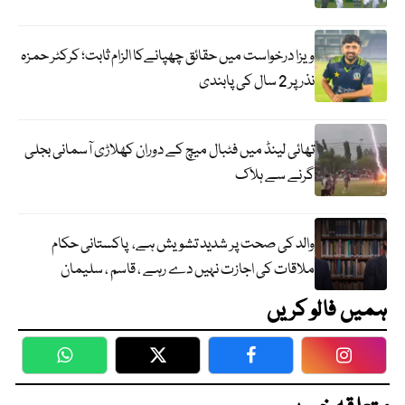
ویزا درخواست میں حقائق چھپانےکا الزام ثابت؛ کرکٹر حمزہ
نذر پر 2 سال کی پابندی
تھائی لینڈ میں فٹبال میچ کے دوران کھلاڑی آسمانی بجلی
گرنے سے ہلاک
والد کی صحت پر شدید تشویش ہے، پاکستانی حکام
ملاقات کی اجازت نہیں دے رہے ، قاسم ، سلیمان
ہمیں فالو کریں
WhatsApp
Twitter
Facebook
Faceboo