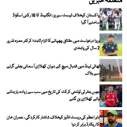
متعلقہ خبریں
پاکستان کیخلاف ٹیسٹ سیریز ، انگلینڈ کا 16 رکنی اسکواڈ
سامنے آ گیا
ویزا درخواست میں حقائق چھپانےکا الزام ثابت؛ کرکٹر حمزہ نذر پر
2 سال کی پابندی
تھائی لینڈ میں فٹبال میچ کے دوران کھلاڑی آسمانی بجلی گرنے
سے ہلاک
جوس بٹلر ٹی ٹوئنٹی کرکٹ کی تاریخ میں سب سے زیادہ رنز بنانے
والے کھلاڑی بن گئے
بابر اعظم کی ویسٹ انڈیز کیخلاف شاندار کارکردگی ، عمران خان
کا ریکارڈ برابر کر دیا