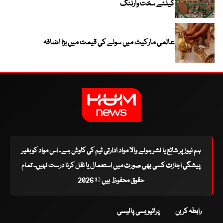
کیلئے سخت وارننگ
عالمی مارکیٹ میں سونے کی قیمت میں بڑا اضافہ
ہم نیوز پر شائع یا نشر ہونے والا مواد ادارتی ٹیم کی کاوش ہے۔ اس مواد کو بغیر
پیشگی اجازت کسی بھی صورت میں استعمال یا نقل کرنا درست نہیں۔ تمام
حقوق محفوظ ہیں © 2026
رابطہ کریں
پرائیویسی پالیسی