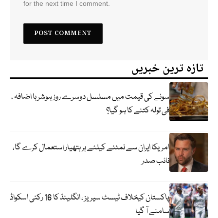
for the next time I comment.
تازہ ترین خبریں
سونے کی قیمت میں مسلسل دوسرے روز ہوشربا اضافہ ،
فی تولہ کتنے کا ہو گیا؟
امریکا ایران سے نمٹنے کیلئے ہر ہتھیار استعمال کرے گا،
نائب صدر
پاکستان کیخلاف ٹیسٹ سیریز ، انگلینڈ کا 16 رکنی اسکواڈ
سامنے آ گیا