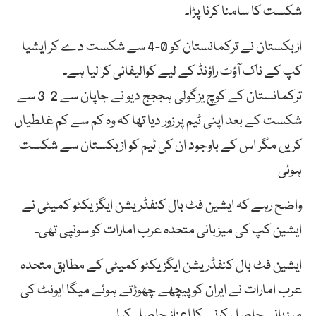
شکست کا سامنا کرنا پڑا۔
ازبکستان نے ترکمانستان کو 0-4 سے شکست دے کر ایشیا
کپ کے ناک آؤٹ راؤنڈ کے لیے کوالیفائی کر لیا ہے۔
ترکمانستان کے کوچ یزگولی ہججج دیو نے جاپان سے 2-3 سے
شکست کے بعد اپنی ٹیم پر زور دیا تھا کہ وہ کم سے کم غلطیاں
کریں مگر اس کے باوجود ان کی ٹیم کو ازبکستان سے شکست
ہوئی
واضح رہے کہ ایشین فٹ بال کنفڈریشن ایگزیکٹو کمیٹی نے
ایشین کپ کی میزبانی متحدہ عرب امارات کو سونپی تھی۔
ایشین فٹ بال کنفڈریشن ایگزیکٹو کمیٹی کے مطابق متحدہ
عرب امارات نے ایران کو پیچھے چھوڑتے ہوئے میگا ایونٹ کی
میزبانی حاصل کرنے کا اعزاز حاصل کیا۔