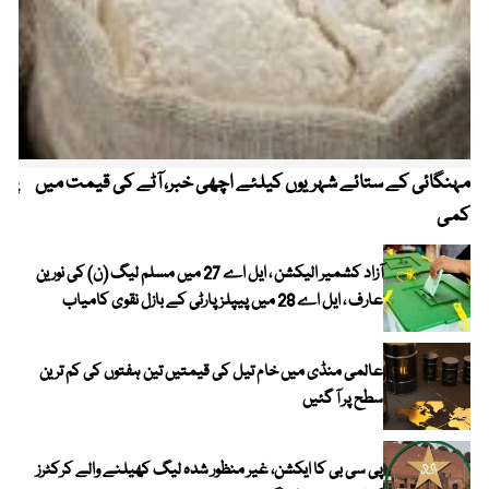
مہنگائی کے ستائے شہریوں کیلئے اچھی خبر، آٹے کی قیمت میں
پیٹ
کمی
آزاد کشمیر الیکشن ، ایل اے 27 میں مسلم لیگ (ن) کی نورین
عارف ، ایل اے 28 میں پیپلز پارٹی کے بازل نقوی کامیاب
عالمی منڈی میں خام تیل کی قیمتیں تین ہفتوں کی کم ترین
سطح پر آ گئیں
پی سی بی کا ایکشن، غیر منظور شدہ لیگ کھیلنے والے کرکٹرز