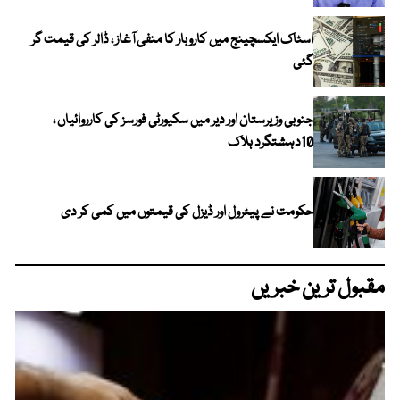
اسٹاک ایکسچینج میں کاروبار کا منفی آغاز ، ڈالر کی قیمت گر
گئی
جنوبی وزیرستان اور دیر میں سکیورٹی فورسز کی کارروائیاں ،
10دہشتگرد ہلاک
حکومت نے پیٹرول اور ڈیزل کی قیمتوں میں کمی کر دی
مقبول ترین خبریں