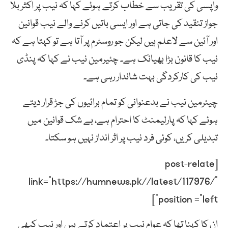
واپسی کی تقریب سے خطاب کرتے ہوئے کہا کہ نیب پر اکثر بلا
جواز تنقید کی جاتی ہے اور ایسی باتیں کرنے والے نیب قوانین
اور آئین سے لاعلم ہیں لیکن جو روسٹرم پر آتا ہے تو کہتا ہے کہ
نیب کا قانون بڑا بھیانک ہے۔ چئیرمین نیب نے کہا کہ پنڈی
نیب کی کارکردگی بہت شاندار رہی ہے۔
چیئرمین
نیب
نے
بدعنوانی
کو
تمام
برائیوں
کی
جڑ
قرار
دیتے
ہوئے کہا کہ
پارلیمنٹ
کا
احترام
ہے،
بے
شک
قوانین
میں
تبدیلی
کریں،
کوئی
فرد
نیب
پر
اثر
انداز
نہیں
ہو
سکتا۔
[post-relate
link=”https://humnews.pk//latest/117976/”
position =”left”]
ان کا کہنا تھا کہ عوام نیب پر اعتماد کرتے ہیں اور نیب کبھی