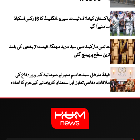
پاکستان کیخلاف ٹیسٹ سیریز ، انگلینڈ کا 16 رکنی اسکواڈ
سامنے آ گیا
عالمی مارکیٹ میں سونا مزید مہنگا ، قیمت 7 ہفتوں کی بلند
ترین سطح پر پہنچ گئی
فیلڈ مارشل سید عاصم منیر اور صومالیہ کے وزیر دفاع کی
ملاقات، دفاعی تعاون اور استعدادِ کار بڑھانے کے عزم کا اعادہ