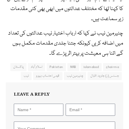
کا کہنا تھا کہ مختلف عدالتوں میں ابھی بھی کئی مقدمات
زیر سماعت ہیں۔
چئیرمین نیب نے کہا کہ ارباب اختیار نیب عدالتوں کی تعداد
میں اضافہ کریں کیونکہ جتنا جلدی مقدمات مکمل ہوں
گے اتنا ہی معیشت پر بہتر اثر پڑے گا۔
chairma
islamabad
NAB
Pakistan
اسلام آباد
پاکستان
جسٹس (ر) جاوید اقبال
چئیرمین نیب
قومی احتساب بیورو
نیب
LEAVE A REPLY