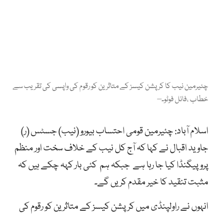
چئیرمین نیب کا کرپشن کیسز کے متاثرین کو رقوم کی واپسی کی تقریب سے
خطاب ،فائل فوٹو۔–
اسلام آباد: چئیرمین قومی احتساب بیورو (نیب) جسٹس (ر)
جاوید اقبال نے کہا کہ آج کل نیب کے خلاف سخت اور منظم
پروپیگنڈا کیا جا رہا ہے جبکہ ہم کئی بار کہہ چکے ہیں کہ
مثبت تنقید کا خیر مقدم کریں گے۔
انہوں نے راولپنڈی میں کرپشن کیسز کے متاثرین کو رقوم کی