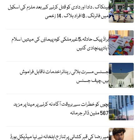
بینکاک ، دادا اور دادی کو قتل کرنے کے بعد ملزم کی اسکول
میں فائرنگ ، 8 افراد ہلاک ، 14 زخمی
براڈ پیک حادثہ،5غیرملکی کوہ پیماؤں کی میتیں اسلام
آبادپہنچادی گئیں
جسٹس مسرت ہلالی ریٹائر؛خدمات ناقابل فراموش
ہیں،چیف جسٹس
بچوں کو خطرات سے بروقت آگاہ نہ کرنے پر میٹا پر مزید
567 ملین ڈالر جرمانہ
میر رضا کی قبر کشائی پر تنازع،اہلخانہ نے نیا میڈیکل بورڈ