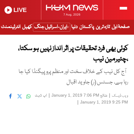
LIVE
7 Aug, 2026
صفحۂ اول
تازہ ترین
پاکستان
دنیا
ایران-اسرائیل جنگ
کھیل
انٹرٹینمنٹ
کوئی بھی فرد تحقیقات پر اثر انداز نہیں ہو سکتا،
،چئیرمین نیب
آج کل نیب کے خلاف سخت اور منظم پروپیگنڈا کیا جا
رہا ہے، جسٹس (ر) جاوید اقبال
|
شائع
|
اپ ڈیٹ
January 1, 2019 7:06 PM
ویب ڈیسک
|
January 1, 2019 9:25 PM