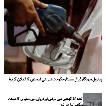
پیٹرول مہنگا، ڈیزل سستا، حکومت نے نئی قیمتوں کا اعلان کر دیا
پنج
آئندہ 48 گھنٹوں میں بارشوں اور دریاؤں میں طغیانی کا خدشہ،
ہنگامی تیاریاں تیز