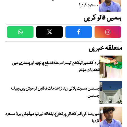
مسترد کردیا
ہمیں فالو کریں
WhatsApp
Twitter
Facebook
Faceboo
متعلقہ خبریں
آزاد کشمیرالیکشن تیسرا مرحلہ؛ضلع پونچھ اور پلندری میں
انتخابات مؤخر
جسٹس مسرت ہلالی ریٹائر؛خدمات ناقابل فراموش ہیں،چیف
جسٹس
میر رضا کی قبر کشائی پر تنازع،اہلخانہ نے نیا میڈیکل بورڈ مسترد
کردیا