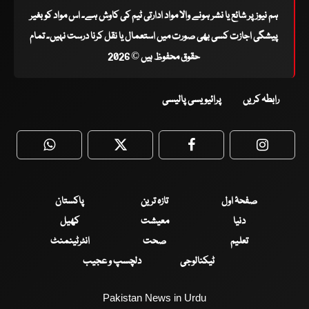
ہم نیوز پر شائع یا نشر ہونے والا مواد ادارتی ٹیم کی کاوش ہے۔ اس مواد کو بغیر
پیشگی اجازت کسی بھی صورت میں استعمال یا نقل کرنا درست نہیں۔ تمام
حقوق محفوظ ہیں © 2026
رابطہ کریں
پرائیویسی پالیسی
WhatsApp
Twitter
Facebook
Faceboo
صفحۂ اول
تازہ ترین
پاکستان
دنیا
معیشت
کھیل
تعلیم
صحت
انٹرٹینمنٹ
ٹیکنالوجی
دلچسپ و عجیب
Pakistan News in Urdu