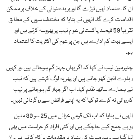
ان کا اعتماد نہیں توڑے گا اور ہر بدعنوانی کے خلاف ہر ممکن
اقدامات کرے گا۔ انہوں نے بتایا کہ مختلف سروں کے مطابق
تقریباً 59 فیصد پاکستانی عوام نیب پر بھروسہ کرتے ہیں اور
ایسے بہت کم ادارے ہیں جن پر عوم کی اکثریت کا اعتماد
ہو۔
چئیرمین نیب نے کہا کہ اگر یہاں جہاز گم ہوجاتے ہیں اور کہیں
ریلوے انجن کھو جاتے ہیں اور پھر یہ لوگ کہتے ہیں کہ نیب
نے ہمارے ساتھ ظلم کیا۔ اب اگر جہاز گم ہوجانے پر نیب
کارروائی نہ کرے تو کیا کہ یہ اپنے فرائض سے روگردانی نہیں۔
انہوں نے بتایا کہ اب تک قومی خزانے میں 25 سو 80 ملین
روپے جمع کیے جاچکے ہیں اور کئی افراد کو حراست میں بھی
لیا گیا ہے۔ ہم میرٹ کی بنیاد پر مقدمات پر کام کرتے ہیں۔ ان